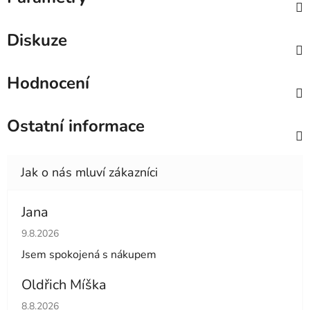
Diskuze
Hodnocení
Ostatní informace
Jana
Hodnocení obchodu je 5 z 5 hvězdiček.
9.8.2026
Jsem spokojená s nákupem
Oldřich Míška
Hodnocení obchodu je 5 z 5 hvězdiček.
8.8.2026