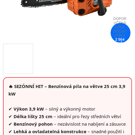
2 564
KČ
–25 %
🔥 SEZÓNNÍ HIT – Benzínová pila na větve 25 cm 3,9
kW
✔
Výkon 3,9 kW
– silný a výkonný motor
✔
Délka lišty 25 cm
– ideální pro řezy středních větví
✔
Benzínový pohon
– nezávislost na nabíjení a zásuvce
✔
Lehká a ovladatelná konstrukce
– snadné použití i