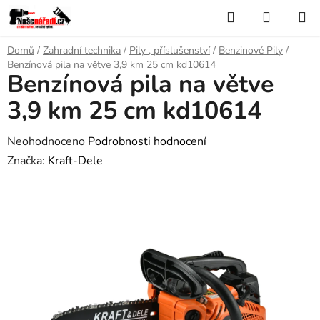
Přejít
Hledat
NÁKUP
na
KOŠÍK
obsah
Domů
/
Zahradní technika
/
Pily , příslušenství
/
Benzinové Pily
/
Benzínová pila na větve 3,9 km 25 cm kd10614
Benzínová pila na větve
3,9 km 25 cm kd10614
Průměrné
Neohodnoceno
Podrobnosti hodnocení
hodnocení
Značka:
Kraft-Dele
produktu
je
0,0
z
5
hvězdiček.