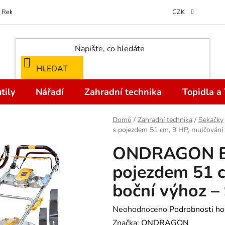
Reklamace
Kontakty
Doprava a Platba
Odstoupení od kupní
CZK
HLEDAT
tily
Nářadí
Zahradní technika
Topidla a
Domů
/
Zahradní technika
/
Sekačky
s pojezdem 51 cm, 9 HP, mulčování 
ONDRAGON Be
pojezdem 51 c
boční výhoz – 
Průměrné
Neohodnoceno
Podrobnosti ho
hodnocení
Značka:
ONDRAGON