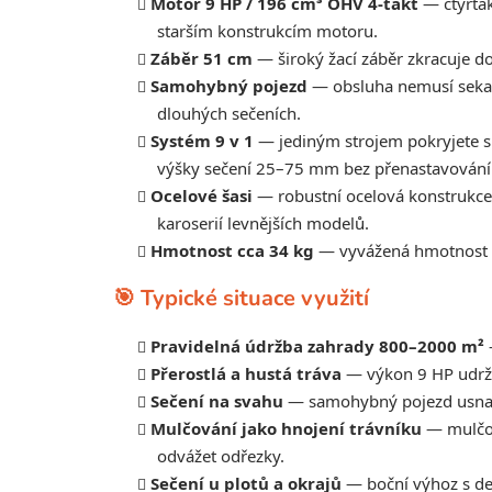
Motor 9 HP / 196 cm³ OHV 4-takt
— čtyřtak
starším konstrukcím motoru.
Záběr 51 cm
— široký žací záběr zkracuje do
Samohybný pojezd
— obsluha nemusí sekačku
dlouhých sečeních.
Systém 9 v 1
— jediným strojem pokryjete sb
výšky sečení 25–75 mm bez přenastavování 
Ocelové šasi
— robustní ocelová konstrukce 
karoserií levnějších modelů.
Hmotnost cca 34 kg
— vyvážená hmotnost pr
🎯 Typické situace využití
Pravidelná údržba zahrady 800–2000 m²
—
Přerostlá a hustá tráva
— výkon 9 HP udržuj
Sečení na svahu
— samohybný pojezd usnadňu
Mulčování jako hnojení trávníku
— mulčova
odvážet odřezky.
Sečení u plotů a okrajů
— boční výhoz s de