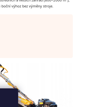
ředních a větších zahrad (800–2000 m²),
i boční výhoz bez výměny stroje.