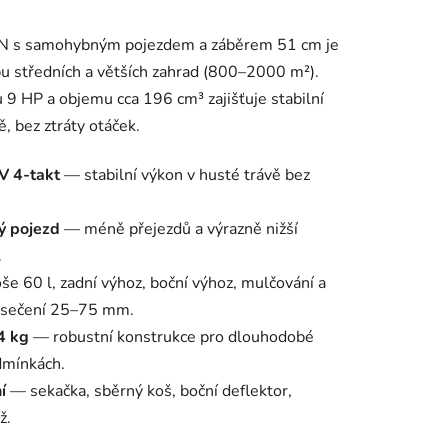
 s samohybným pojezdem a záběrem 51 cm je
u středních a větších zahrad (800–2000 m²).
9 HP a objemu cca 196 cm³ zajišťuje stabilní
ě, bez ztráty otáček.
V 4-takt
— stabilní výkon v husté trávě bez
ý pojezd
— méně přejezdů a výrazně nižší
.
e 60 l, zadní výhoz, boční výhoz, mulčování a
y sečení 25–75 mm.
4 kg
— robustní konstrukce pro dlouhodobé
dmínkách.
í
— sekačka, sběrný koš, boční deflektor,
ž.