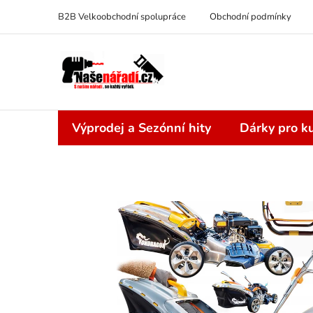
Přejít
B2B Velkoobchodní spolupráce
Obchodní podmínky
na
obsah
Výprodej a Sezónní hity
Dárky pro ku