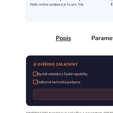
E
Naše online podpora je tu pro Vás
Popis
Parame
🛒 OVĚŘENO ZÁKAZNÍKY
Rychlé odeslání z České republiky
✓
Odborná technická podpora
✓