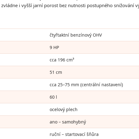
vládne i vyšší jarní porost bez nutnosti postupného snižování v
čtyřtaktní benzínový OHV
9 HP
cca 196 cm³
51 cm
cca 25–75 mm (centrální nastavení)
60 l
ocelový plech
ano – samohybný
ruční – startovací šňůra