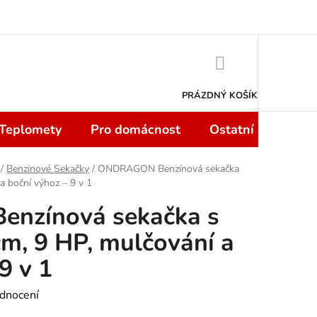
 smlouvy do 14 dní
Podmínky ochrany osobních údajů
Moje objedn
NÁKUPNÍ
KOŠÍK
PRÁZDNÝ KOŠÍK
 Teplomety
Pro domácnost
Ostatní
Sport
/
Benzinové Sekačky
/
ONDRAGON Benzínová sekačka
a boční výhoz – 9 v 1
nzínová sekačka s
m, 9 HP, mulčování a
9 v 1
dnocení