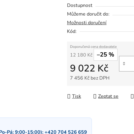
Dostupnost
Můžeme doručit do:
Možnosti doručení
Kód:
–25 %
12 180 Kč
9 022 Kč
7 456 Kč bez DPH
Měrná cena:
Tisk
Zeptat se
Po-Pá: 9:00-15:00):
+420 704 526 659