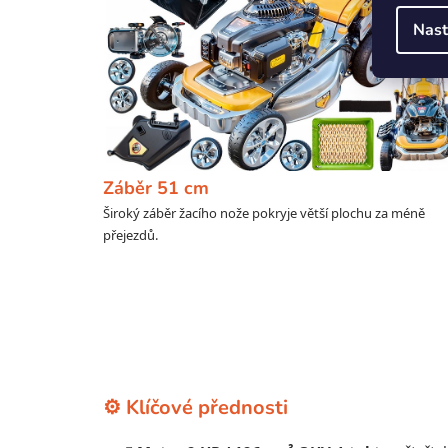
Nast
Záběr 51 cm
Široký záběr žacího nože pokryje větší plochu za méně
přejezdů.
⚙️ Klíčové přednosti