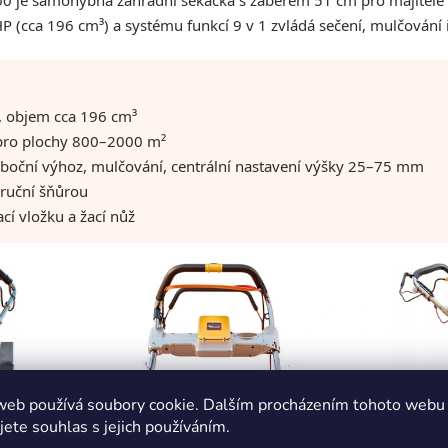
e samohybná zahradní sekačka s záběrem 51 cm pro majitele st
 (cca 196 cm³) a systému funkcí 9 v 1 zvládá sečení, mulčování 
, objem cca 196 cm³
pro plochy 800–2000 m²
, boční výhoz, mulčování, centrální nastavení výšky 25–75 mm
 ruční šňůrou
cí vložku a žací nůž
web používá soubory cookie. Dalším procházením tohoto webu
jete souhlas s jejich používáním.