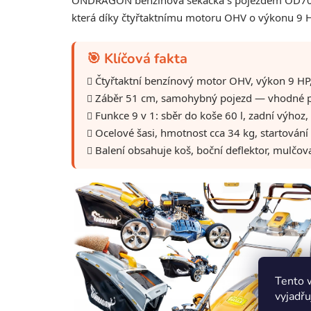
ONDRAGON benzínová sekačka s pojezdem OD700 j
která díky čtyřtaktnímu motoru OHV o výkonu 9 HP
🎯 Klíčová fakta
Čtyřtaktní benzínový motor OHV, výkon 9 HP
Záběr 51 cm, samohybný pojezd — vhodné 
Funkce 9 v 1: sběr do koše 60 l, zadní výhoz
Ocelové šasi, hmotnost cca 34 kg, startování
Balení obsahuje koš, boční deflektor, mulčova
Tento 
vyjadřu