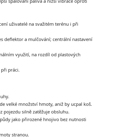
pší spalování paliva a nižší vibrace oproti
ní uživatelé na svažitém terénu i při
s deflektor a mulčování; centrální nastavení
lním využití, na rozdíl od plastových
ři práci.
luhy.
e velké množství hmoty, aniž by ucpal koš.
 pojezdu silně zatěžuje obsluhu.
 půdy jako přirozené hnojivo bez nutnosti
moty stranou.