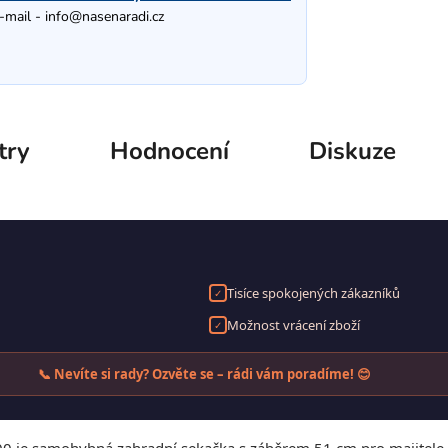
-mail -
info@nasenaradi.cz
try
Hodnocení
Diskuze
Tisíce spokojených zákazníků
✓
Možnost vrácení zboží
✓
📞 Nevíte si rady? Ozvěte se – rádi vám poradíme! 😊