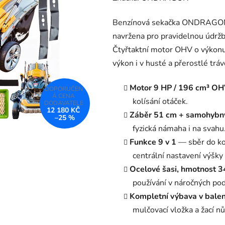
produktu
Benzínová sekačka ONDRAGON
je
navržena pro pravidelnou údržb
0,0
Čtyřtaktní motor OHV o výkonu 
z
výkon i v husté a přerostlé tráv
5
hvězdiček.
Motor 9 HP / 196 cm³ OH
kolísání otáček.
12 180 KČ
Záběr 51 cm + samohybn
–25 %
fyzická námaha i na svahu
Funkce 9 v 1
— sběr do koš
centrální nastavení výšk
Ocelové šasi, hmotnost 3
používání v náročných po
Kompletní výbava v balen
mulčovací vložka a žací nů