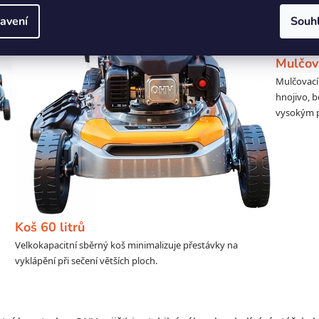
avení
Souh
Mulčov
Mulčovací
hnojivo, b
vysokým 
Koš 60 litrů
Velkokapacitní sběrný koš minimalizuje přestávky na
vyklápění při sečení větších ploch.