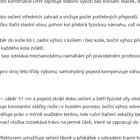
tní konstrukce OHV zajišťuje stabilní výkon bez kolísání otáček, le
bu sečení středních zahrad a snižuje počet potřebných přejezdů.
 tlačit vlastní silou; pohon kol přebírá fyzickou námahu, což oce
ěr do koše 60 l, zadní výhoz s košem i bez koše, boční výhoz pře
každého kola zvlášť.
šasi odolává mechanickému namáhání při pravidelném profesioná
o stroj této třídy výkonu; samohybný pojezd kompenzuje váhu p
 záběr 51 cm a pojezd zkrátí dobu sečení a šetří fyzické síly obs
e konstantní otáčky nože i v hustém porostu; boční výhoz odved
je práci v mírně svažitém terénu, kde ruční tlačení sekačky bez
cí vložka rozsekává trávu na jemné části, které se zapracují do
flektorem umožňuje sečení těsně u překážek s odvodem travní h