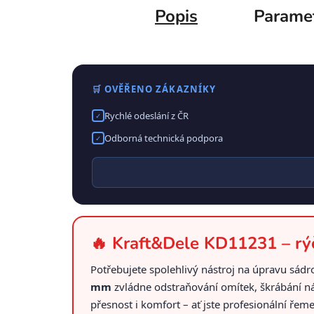
Popis
Parame
🛒 OVĚŘENO ZÁKAZNÍKY
Rychlé odeslání z ČR
✓
Odborná technická podpora
✓
🔥 Kraft&Dele KD11231 – rýč
Potřebujete spolehlivý nástroj na úpravu sá
mm
zvládne odstraňování omítek, škrábání n
přesnost i komfort – ať jste profesionální řeme