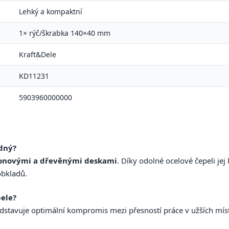
Lehký a kompaktní
1× rýč/škrabka 140×40 mm
Kraft&Dele
KD11231
5903960000000
odný?
onovými a dřevěnými deskami
. Díky odolné ocelové čepeli jej
obkladů.
pele?
edstavuje optimální kompromis mezi přesností práce v užších mí