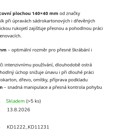
racovní plochou 140×40 mm
od značky
ník při úpravách sádrokartonových i dřevěných
ckou rukojetí zajišťuje přesnou a pohodlnou práci
renovacích.
 mm
– optimální rozměr pro přesné škrábání i
či intenzivnímu používání, dlouhodobě ostrá
hodlný úchop snižuje únavu i při dlouhé práci
okarton, dřevo, omítky, příprava podkladu
gn
– snadná manipulace a přesná kontrola pohybu
Skladem
(>5 ks)
13.8.2026
KD1222_KD11231