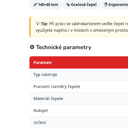
📏 140×40 mm
🔩 Ocelová čepel
✋ Ergonomic
💡
Tip:
Při práci se sádrokartonem veďte čepel r
využijete naplno i v místech s omezeným prosto
⚙️ Technické parametry
Parametr
Typ nástroje
Pracovní rozměry čepele
Materiál čepele
Rukojeť
Určení