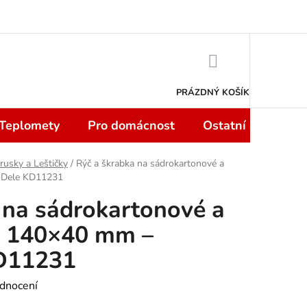
 smlouvy do 14 dní
Podmínky ochrany osobních údajů
Moje objedn
NÁKUPNÍ
KOŠÍK
PRÁZDNÝ KOŠÍK
 Teplomety
Pro domácnost
Ostatní
Sport
rusky a Leštičky
/
Rýč a škrabka na sádrokartonové a
&Dele KD11231
 na sádrokartonové a
y 140×40 mm –
D11231
dnocení