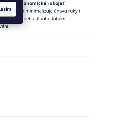
hodlná ergonomická rukojeť
lasím
vaný úchop minimalizuje únavu ruky i
opakovaném nebo dlouhodobém
vání.