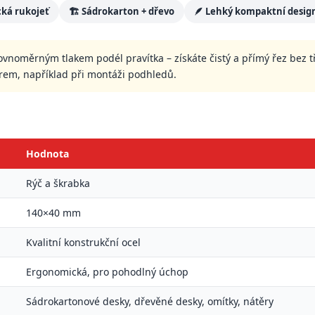
ká rukojeť
🏗️ Sádrokarton + dřevo
🪶 Lehký kompaktní desig
ovnoměrným tlakem podél pravítka – získáte čistý a přímý řez bez 
rem, například při montáži podhledů.
Hodnota
Rýč a škrabka
140×40 mm
Kvalitní konstrukční ocel
Ergonomická, pro pohodlný úchop
Sádrokartonové desky, dřevěné desky, omítky, nátěry