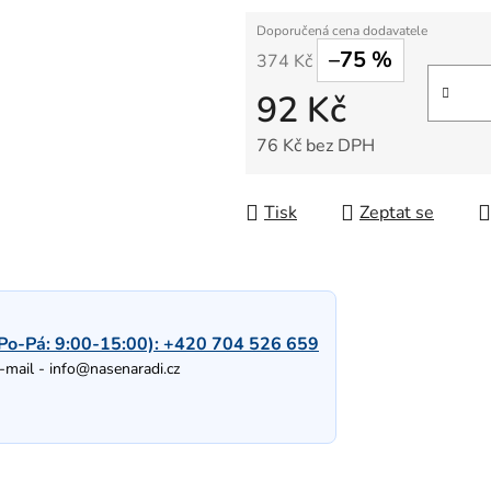
–75 %
374 Kč
92 Kč
76 Kč bez DPH
Měrná cena:
Tisk
Zeptat se
Po-Pá: 9:00-15:00):
+420 704 526 659
-mail -
info@nasenaradi.cz