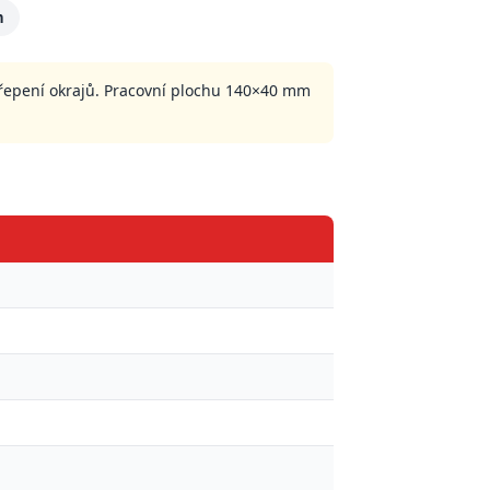
n
třepení okrajů. Pracovní plochu 140×40 mm