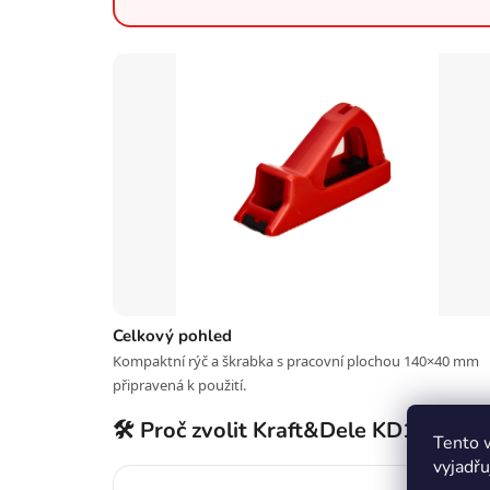
Celkový pohled
Kompaktní rýč a škrabka s pracovní plochou 140×40 mm
připravená k použití.
🛠️ Proč zvolit Kraft&Dele KD11231?
Tento 
vyjadřu