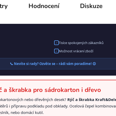
try
Hodnocení
Diskuze
Tisíce spokojených zákazníků
✓
Možnost vrácení zboží
✓
📞 Nevíte si rady? Ozvěte se – rádi vám poradíme! 😊
 a škrabka pro sádrokarton i dřevo
drokartonových nebo dřevěných desek?
Rýč a škrabka Kraft&De
átěrů i přípravu podkladu pod obklady. Ocelová čepel kombinova
slník, nebo domácí kutil.