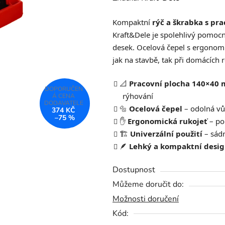
produktu
Kompaktní
rýč a škrabka s p
je
Kraft&Dele je spolehlivý pomoc
0,0
desek. Ocelová čepel s ergonomi
z
jak na stavbě, tak při domácích 
5
hvězdiček.
📐
Pracovní plocha 140×40
rýhování
🔩
Ocelová čepel
– odolná vů
374 KČ
–75 %
✋
Ergonomická rukojeť
– po
🏗️
Univerzální použití
– sádr
🪶
Lehký a kompaktní desi
Dostupnost
Můžeme doručit do:
Možnosti doručení
Kód: