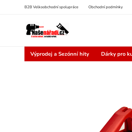
Přejít
B2B Velkoobchodní spolupráce
Obchodní podmínky
na
obsah
Výprodej a Sezónní hity
Dárky pro ku