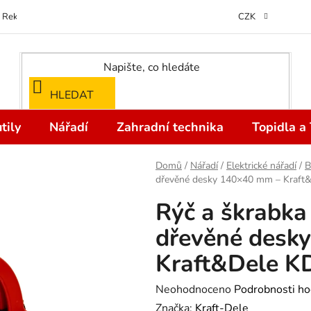
Reklamace
Kontakty
Doprava a Platba
Odstoupení od kupní
CZK
HLEDAT
tily
Nářadí
Zahradní technika
Topidla a
Domů
/
Nářadí
/
Elektrické nářadí
/
B
dřevěné desky 140×40 mm – Kraft
Rýč a škrabka
dřevěné desk
Kraft&Dele K
Průměrné
Neohodnoceno
Podrobnosti ho
hodnocení
Značka:
Kraft-Dele