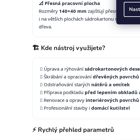
📐 Přesná pracovní plocha
Nast
Rozměry
140×40 mm
zajišťují přesné škrábání
i na větších plochách sádrokartonu nebo
dřeva.
🏗️ Kde nástroj využijete?
Úprava a rýhování
sádrokartonových des
Škrábání a opracování
dřevěných povrchů
Odstraňování starých
nátěrů a omítek
Příprava podkladu
před lepením obkladů 
Renovace a opravy
interiérových povrchů
Profesionální stavby i
domácí kutilství
⚡ Rychlý přehled parametrů