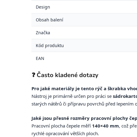
Design
Obsah balení
Značka
Kód produktu
EAN
❓ Často kladené dotazy
Pro jaké materiály je tento rýč a škrabka vh
Nástroj je primárně určen pro práci se
sádrokart
starých nátěrů či přípravu povrchů před lepením 
Jaké jsou přesné rozměry pracovní plochy če
Pracovní plocha čepele měří
140×40 mm
, což př
rychlé opracování větších ploch.