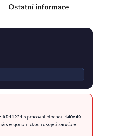
Ostatní informace
le KD11231
s pracovní plochou
140×40
ná s ergonomickou rukojetí zaručuje