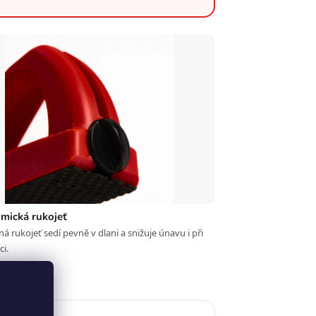
mická rukojeť
á rukojeť sedí pevně v dlani a snižuje únavu i při
ci.