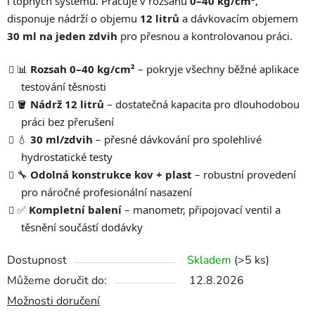
i topných systémů. Pracuje v rozsahu
0–40 kg/cm²
,
disponuje nádrží o objemu
12 litrů
a dávkovacím objemem
30 ml na jeden zdvih
pro přesnou a kontrolovanou práci.
📊
Rozsah 0–40 kg/cm²
– pokryje všechny běžné aplikace
testování těsnosti
🪣
Nádrž 12 litrů
– dostatečná kapacita pro dlouhodobou
práci bez přerušení
💧
30 ml/zdvih
– přesné dávkování pro spolehlivé
hydrostatické testy
🔧
Odolná konstrukce kov + plast
– robustní provedení
pro náročné profesionální nasazení
✅
Kompletní balení
– manometr, připojovací ventil a
těsnění součástí dodávky
Dostupnost
Skladem
(>5 ks)
Můžeme doručit do:
12.8.2026
Možnosti doručení