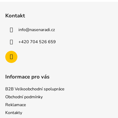
Z
á
Kontakt
p
a
info
@
nasenaradi.cz
t
í
+420 704 526 659
Informace pro vás
B2B Velkoobchodní spolupráce
Obchodní podmínky
Reklamace
Kontakty