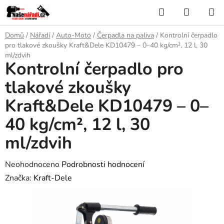
Přejít
Hledat
NÁKUP
na
KOŠÍK
obsah
Domů
/
Nářadí
/
Auto-Moto
/
Čerpadla na paliva
/
Kontrolní čerpadlo
pro tlakové zkoušky Kraft&Dele KD10479 – 0–40 kg/cm², 12 l, 30
ml/zdvih
Kontrolní čerpadlo pro
tlakové zkoušky
Kraft&Dele KD10479 – 0–
40 kg/cm², 12 l, 30
ml/zdvih
Průměrné
Neohodnoceno
Podrobnosti hodnocení
hodnocení
Značka:
Kraft-Dele
produktu
je
0,0