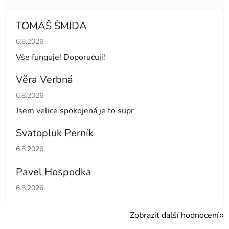
TOMÁŠ ŠMÍDA
Hodnocení obchodu je 5 z 5 hvězdiček.
6.8.2026
Vše funguje! Doporučuji!
Věra Verbná
Hodnocení obchodu je 5 z 5 hvězdiček.
6.8.2026
Jsem velice spokojená je to supr
Svatopluk Perník
Hodnocení obchodu je 5 z 5 hvězdiček.
6.8.2026
Pavel Hospodka
Hodnocení obchodu je 5 z 5 hvězdiček.
6.8.2026
Zobrazit další hodnocení