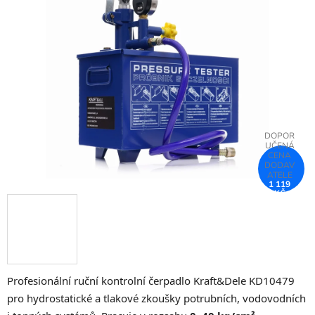
z
5
hvězdiček.
1 119
KČ
–26 %
Profesionální ruční kontrolní čerpadlo Kraft&Dele KD10479
pro hydrostatické a tlakové zkoušky potrubních, vodovodních