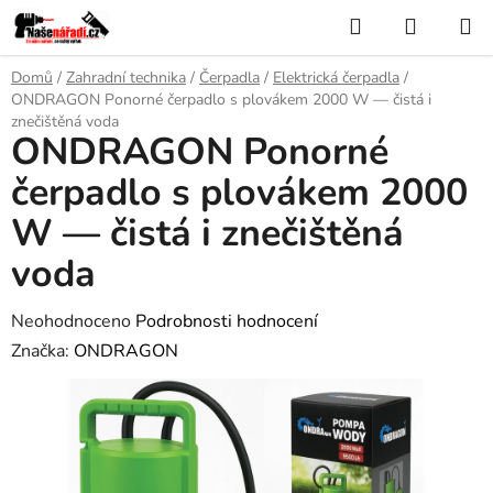
Přejít
Hledat
NÁKUP
na
KOŠÍK
obsah
Domů
/
Zahradní technika
/
Čerpadla
/
Elektrická čerpadla
/
ONDRAGON Ponorné čerpadlo s plovákem 2000 W — čistá i
znečištěná voda
ONDRAGON Ponorné
čerpadlo s plovákem 2000
W — čistá i znečištěná
voda
Průměrné
Neohodnoceno
Podrobnosti hodnocení
hodnocení
Značka:
ONDRAGON
produktu
je
0,0
z