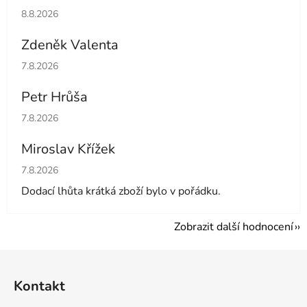
Hodnocení obchodu je 5 z 5 hvězdiček.
8.8.2026
Zdeněk Valenta
Hodnocení obchodu je 5 z 5 hvězdiček.
7.8.2026
Petr Hrůša
Hodnocení obchodu je 5 z 5 hvězdiček.
7.8.2026
Miroslav Křížek
Hodnocení obchodu je 5 z 5 hvězdiček.
7.8.2026
Dodací lhůta krátká zboží bylo v pořádku.
Zobrazit další hodnocení
Z
á
Kontakt
p