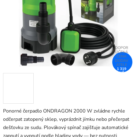
5
hvězdiček.
1 319
KČ
–25 %
Ponorné čerpadlo ONDRAGON 2000 W zvládne rychle
odčerpat zatopený sklep, vyprázdnit jímku nebo přečerpat
dešťovku ze sudu. Plovákový spínač zajišťuje automatické
zapnutí a vypnutí podle hladiny vody — bez nutnosti