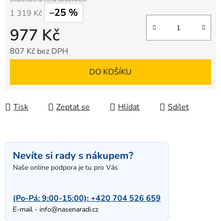
–25 %
1 319 Kč
977 Kč
807 Kč bez DPH
Měrná cena:
DO KOŠÍKU
Tisk
Zeptat se
Hlídat
Sdílet
Nevíte si rady s nákupem?
Naše online podpora je tu pro Vás
(Po-Pá: 9:00-15:00):
+420 704 526 659
E-mail -
info@nasenaradi.cz