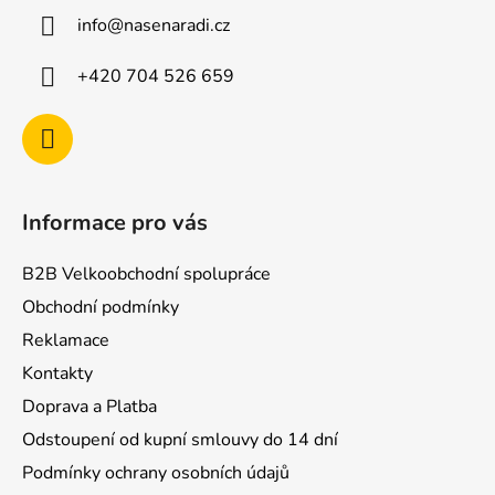
a
info
@
nasenaradi.cz
t
í
+420 704 526 659
Informace pro vás
B2B Velkoobchodní spolupráce
Obchodní podmínky
Reklamace
Kontakty
Doprava a Platba
Odstoupení od kupní smlouvy do 14 dní
Podmínky ochrany osobních údajů