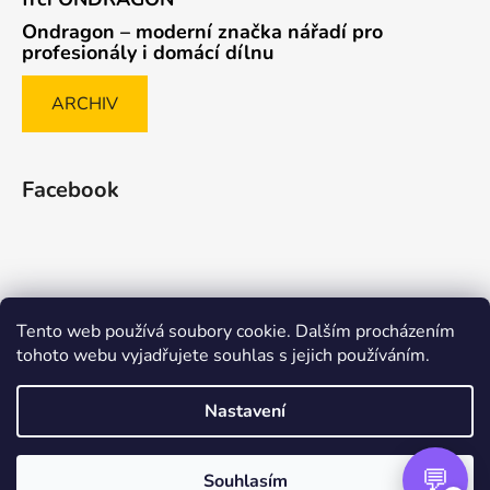
Ondragon – moderní značka nářadí pro
profesionály i domácí dílnu
ARCHIV
Facebook
Tento web používá soubory cookie. Dalším procházením
Způsob ověřování recenzí
tohoto webu vyjadřujete souhlas s jejich používáním.
Nastavení
Vytvořil Shoptet Premium
Souhlasím
Copyright 2026
nasenaradi.cz
. Všechna práva