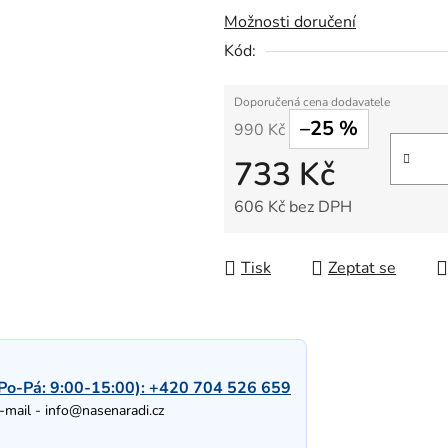
Možnosti doručení
Kód:
–25 %
990 Kč
733 Kč
606 Kč bez DPH
Měrná cena:
Tisk
Zeptat se
Po-Pá: 9:00-15:00):
+420 704 526 659
-mail -
info@nasenaradi.cz