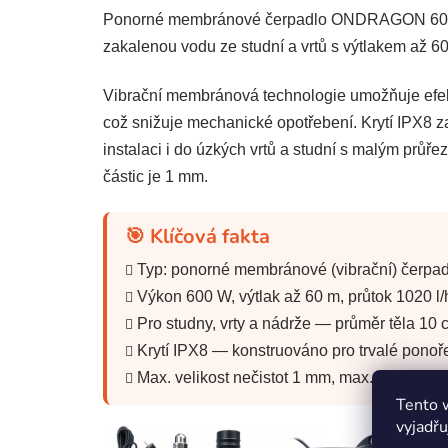
Ponorné membránové čerpadlo ONDRAGON 600 W j
zakalenou vodu ze studní a vrtů s výtlakem až 6
Vibrační membránová technologie umožňuje efekti
což snižuje mechanické opotřebení. Krytí IPX8 z
instalaci i do úzkých vrtů a studní s malým prů
částic je 1 mm.
🎯 Klíčová fakta
Typ: ponorné membránové (vibrační) čerpadl
Výkon 600 W, výtlak až 60 m, průtok 1020 l/
Pro studny, vrty a nádrže — průměr těla 10 
Krytí IPX8 — konstruováno pro trvalé ponoř
Max. velikost nečistot 1 mm, max. teplota k
Tento 
vyjadřu