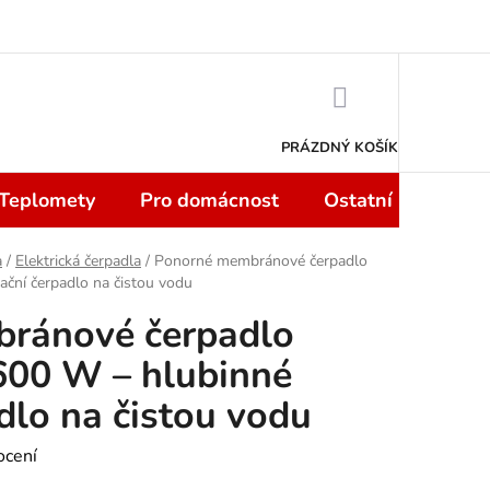
 smlouvy do 14 dní
Podmínky ochrany osobních údajů
Moje objedn
NÁKUPNÍ
KOŠÍK
PRÁZDNÝ KOŠÍK
 Teplomety
Pro domácnost
Ostatní
Sport
a
/
Elektrická čerpadla
/
Ponorné membránové čerpadlo
ní čerpadlo na čistou vodu
ránové čerpadlo
0 W – hlubinné
dlo na čistou vodu
ocení