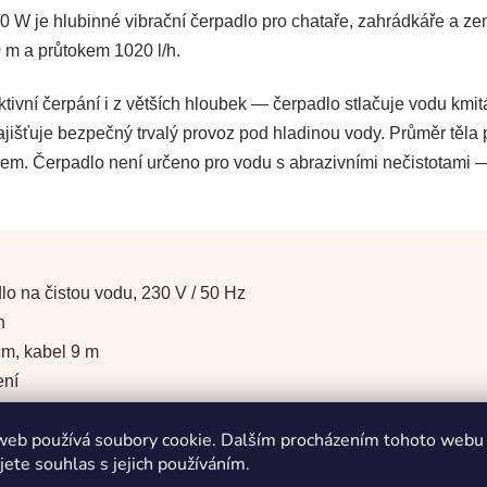
e hlubinné vibrační čerpadlo pro chataře, zahrádkáře a země
0 m a průtokem 1020 l/h.
vní čerpání i z větších hloubek — čerpadlo stlačuje vodu kmit
ajišťuje bezpečný trvalý provoz pod hladinou vody. Průměr těl
řezem. Čerpadlo není určeno pro vodu s abrazivními nečistotami
o na čistou vodu, 230 V / 50 Hz
h
cm, kabel 9 m
ení
apaliny 35 °C
web používá soubory cookie. Dalším procházením tohoto webu
jete souhlas s jejich používáním.