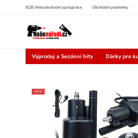
Přejít
B2B Velkoobchodní spolupráce
Obchodní podmínky
na
obsah
Výprodej a Sezónní hity
Dárky pro ku
AKCE