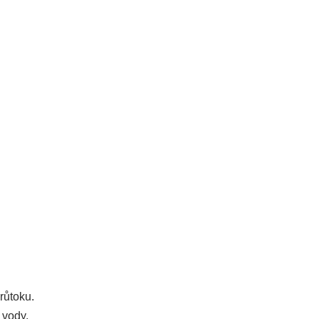
růtoku.
 vody.