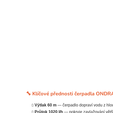
🔧 Klíčové přednosti čerpadla ON
Výtlak 60 m
— čerpadlo dopraví vodu z hlou
Průtok 1020 l/h
— pokryje zavlažování větš