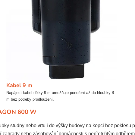
Kabel 9 m
Napájecí kabel délky 9 m umožňuje ponoření až do hloubky 8
m bez potřeby prodloužení.
DRAGON 600 W
bky studny nebo vrtu i do výšky budovy na kopci bez poklesu p
í zahrady nebo zásobování domácnosti s nepřetržitým odběrem