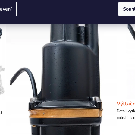
avení
Souh
Výtlač
Detail výt
 s
potrubí k