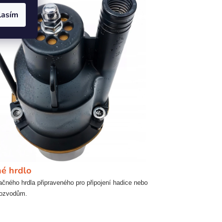
lasím
né hrdlo
lačného hrdla připraveného pro připojení hadice nebo
 rozvodům.