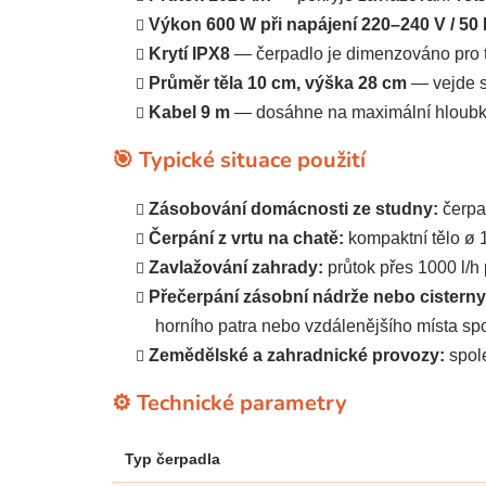
Výkon 600 W při napájení 220–240 V / 50
Krytí IPX8
— čerpadlo je dimenzováno pro t
Průměr těla 10 cm, výška 28 cm
— vejde s
Kabel 9 m
— dosáhne na maximální hloubku s
🎯 Typické situace použití
Zásobování domácnosti ze studny:
čerpad
Čerpání z vrtu na chatě:
kompaktní tělo ø 1
Zavlažování zahrady:
průtok přes 1000 l/h
Přečerpání zásobní nádrže nebo cisterny
horního patra nebo vzdálenějšího místa spo
Zemědělské a zahradnické provozy:
spole
⚙️ Technické parametry
Typ čerpadla