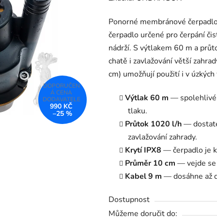
produktu
Ponorné membránové čerpadl
je
čerpadlo určené pro čerpání čis
4,5
nádrží. S výtlakem 60 m a prů
z
chatě i zavlažování větší zahr
5
cm) umožňují použití i v úzkých 
hvězdiček.
Výtlak 60 m
— spolehlivé 
990 KČ
tlaku.
–25 %
Průtok 1020 l/h
— dostate
zavlažování zahrady.
Krytí IPX8
— čerpadlo je k
Průměr 10 cm
— vejde se 
Kabel 9 m
— dosáhne až d
Dostupnost
Můžeme doručit do: