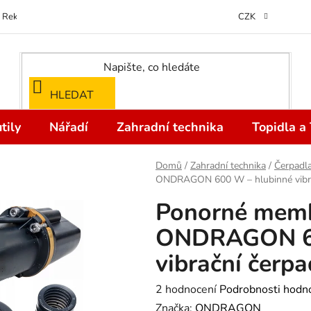
Reklamace
Kontakty
Doprava a Platba
Odstoupení od kupní
CZK
HLEDAT
tily
Nářadí
Zahradní technika
Topidla a
Domů
/
Zahradní technika
/
Čerpadl
ONDRAGON 600 W – hlubinné vibrač
Ponorné memb
ONDRAGON 60
vibrační čerpa
Průměrné
2 hodnocení
Podrobnosti hodn
hodnocení
Značka:
ONDRAGON