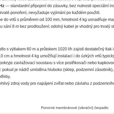
 Hz
— standardní připojení do zásuvky, bez nutnosti speciální in
rvalé ponoření, nevyžaduje vyjímání po každém použití.
e do vrtů s průměrem od 100 mm, hmotnost 4 kg usnadňuje mani
ání 8 m bez prodloužení; odolný kabel je vhodný pro trvalý s
lo s výtlakem 60 m a průtokem 1020 l/h zajistí dostatečný tlak 
0 cm a hmotnost 4 kg umožňují instalaci i do úzkých vrtů typický
 pokryje zavlažovací soustavu s více postřikovači nebo kapkovou
:
pokud je nádrž umístěna hluboko (sklep, podzemní zásobník), 
třeby.
hlivý zdroj vody pro napájení zvířat nebo závlahu z podzemního
Ponorné membránové (vibrační) čerpadlo