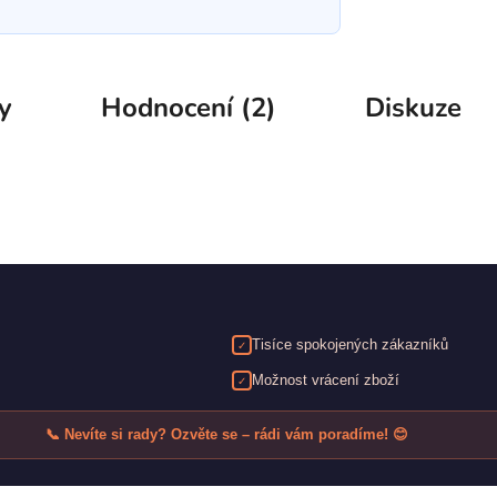
y
Hodnocení (2)
Diskuze
Tisíce spokojených zákazníků
✓
Možnost vrácení zboží
✓
📞 Nevíte si rady? Ozvěte se – rádi vám poradíme! 😊