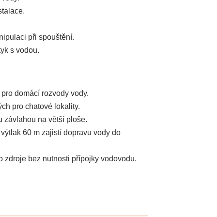
stalace.
pulaci při spouštění.
tyk s vodou.
i pro domácí rozvody vody.
ch pro chatové lokality.
 závlahou na větší ploše.
výtlak 60 m zajistí dopravu vody do
 zdroje bez nutnosti přípojky vodovodu.