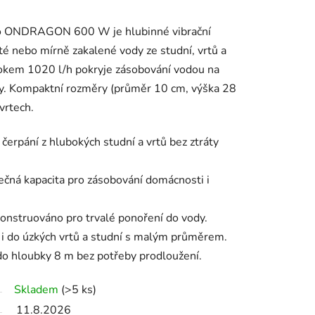
o ONDRAGON 600 W je hlubinné vibrační
té nebo mírně zakalené vody ze studní, vrtů a
tokem 1020 l/h pokryje zásobování vodou na
ady. Kompaktní rozměry (průměr 10 cm, výška 28
vrtech.
čerpání z hlubokých studní a vrtů bez ztráty
čná kapacita pro zásobování domácnosti i
onstruováno pro trvalé ponoření do vody.
i do úzkých vrtů a studní s malým průměrem.
o hloubky 8 m bez potřeby prodloužení.
Skladem
(>5 ks)
11.8.2026