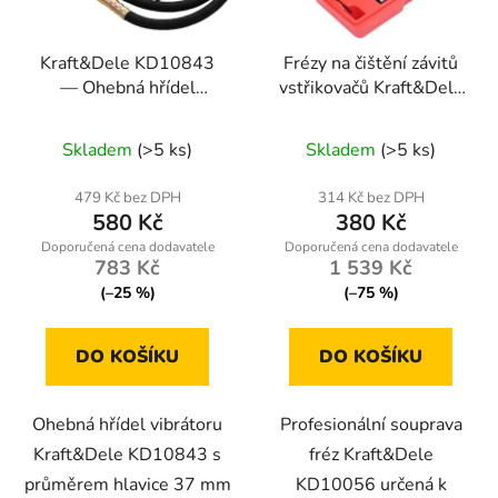
Kraft&Dele KD10843
Frézy na čištění závitů
— Ohebná hřídel
vstřikovačů Kraft&Dele
vibrátoru do betonu,
KD10056
průměr 37 mm, délka 2
Skladem
(>5 ks)
Skladem
(>5 ks)
m
479 Kč bez DPH
314 Kč bez DPH
580 Kč
380 Kč
783 Kč
1 539 Kč
(–25 %)
(–75 %)
DO KOŠÍKU
DO KOŠÍKU
Ohebná hřídel vibrátoru
Profesionální souprava
Kraft&Dele KD10843 s
fréz Kraft&Dele
průměrem hlavice 37 mm
KD10056 určená k