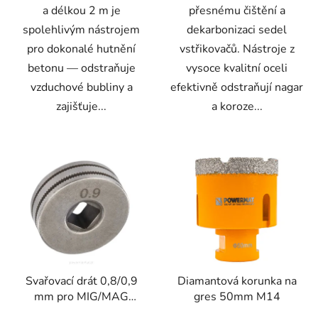
a délkou 2 m je
přesnému čištění a
spolehlivým nástrojem
dekarbonizaci sedel
pro dokonalé hutnění
vstřikovačů. Nástroje z
betonu — odstraňuje
vysoce kvalitní oceli
vzduchové bubliny a
efektivně odstraňují nagar
zajišťuje...
a koroze...
Svařovací drát 0,8/0,9
Diamantová korunka na
mm pro MIG/MAG
gres 50mm M14
svářečky