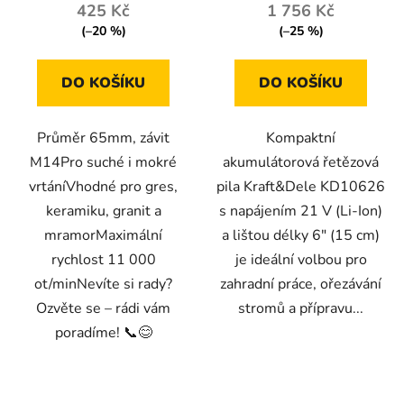
425 Kč
1 756 Kč
(–20 %)
(–25 %)
DO KOŠÍKU
DO KOŠÍKU
Průměr 65mm, závit
Kompaktní
M14Pro suché i mokré
akumulátorová řetězová
vrtáníVhodné pro gres,
pila Kraft&Dele KD10626
keramiku, granit a
s napájením 21 V (Li-Ion)
mramorMaximální
a lištou délky 6" (15 cm)
rychlost 11 000
je ideální volbou pro
ot/minNevíte si rady?
zahradní práce, ořezávání
Ozvěte se – rádi vám
stromů a přípravu...
poradíme! 📞😊