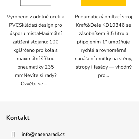
Vyrobeno z odolné oceli a
Pneumatický omítací stroj
PVCSkládací design pro
Kraft&Dele KD10346 se
úsporu místaMaximální
zásobníkem 3,5 litru a
zatížení stojanu: 100
připojením 1" umožňuje
kgUrčeno pro kola s
rychlé a rovnoměrné
maximální šířkou
nanášení omítky na stěny,
pneumatiky 235
stropy i fasády — vhodný
mmNevíte si rady?
pro...
Ozvěte se –...
Z
á
Kontakt
p
a
info
@
nasenaradi.cz
t