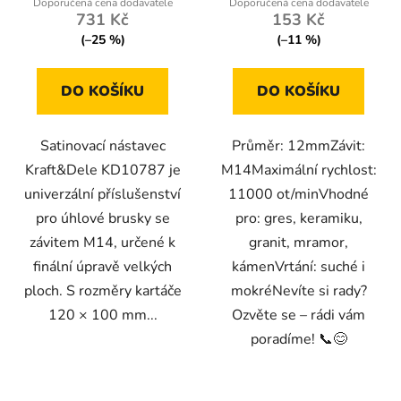
731 Kč
153 Kč
(–25 %)
(–11 %)
DO KOŠÍKU
DO KOŠÍKU
Satinovací nástavec
Průměr: 12mmZávit:
Kraft&Dele KD10787 je
M14Maximální rychlost:
univerzální příslušenství
11000 ot/minVhodné
pro úhlové brusky se
pro: gres, keramiku,
závitem M14, určené k
granit, mramor,
finální úpravě velkých
kámenVrtání: suché i
ploch. S rozměry kartáče
mokréNevíte si rady?
120 × 100 mm...
Ozvěte se – rádi vám
poradíme! 📞😊