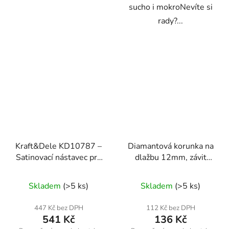
sucho i mokroNevíte si
rady?...
Kraft&Dele KD10787 –
Diamantová korunka na
Satinovací nástavec pro
dlažbu 12mm, závit
úhlovou brusku
M14
Skladem
(>5 ks)
Skladem
(>5 ks)
447 Kč bez DPH
112 Kč bez DPH
541 Kč
136 Kč