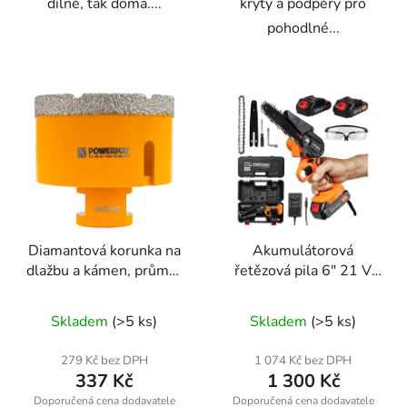
dílně, tak doma....
kryty a podpěry pro
pohodlné...
Diamantová korunka na
Akumulátorová
dlažbu a kámen, průměr
řetězová pila 6" 21 V
65mm, závit M14
Kraft&Dele KD10626
Skladem
(>5 ks)
Skladem
(>5 ks)
279 Kč bez DPH
1 074 Kč bez DPH
337 Kč
1 300 Kč