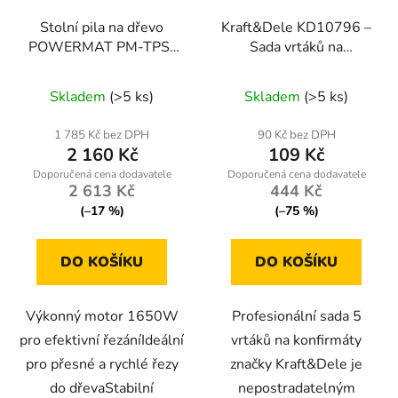
Stolní pila na dřevo
Kraft&Dele KD10796 –
POWERMAT PM-TPS-
Sada vrtáků na
1650
konfirmáty 5 ks
Skladem
(>5 ks)
Skladem
(>5 ks)
1 785 Kč bez DPH
90 Kč bez DPH
2 160 Kč
109 Kč
2 613 Kč
444 Kč
(–17 %)
(–75 %)
DO KOŠÍKU
DO KOŠÍKU
Výkonný motor 1650W
Profesionální sada 5
pro efektivní řezáníIdeální
vrtáků na konfirmáty
pro přesné a rychlé řezy
značky Kraft&Dele je
do dřevaStabilní
nepostradatelným