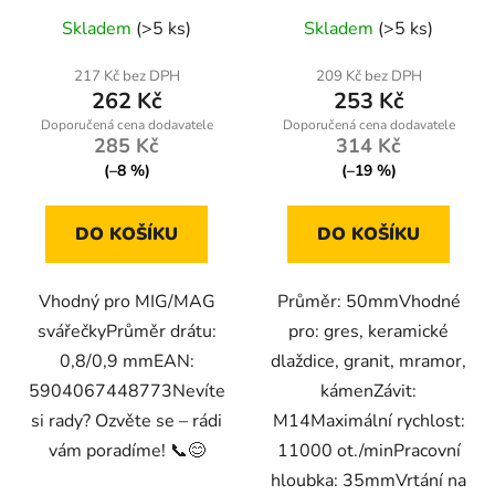
Skladem
(>5 ks)
Skladem
(>5 ks)
217 Kč bez DPH
209 Kč bez DPH
262 Kč
253 Kč
285 Kč
314 Kč
(–8 %)
(–19 %)
DO KOŠÍKU
DO KOŠÍKU
Vhodný pro MIG/MAG
Průměr: 50mmVhodné
svářečkyPrůměr drátu:
pro: gres, keramické
0,8/0,9 mmEAN:
dlaždice, granit, mramor,
5904067448773Nevíte
kámenZávit:
si rady? Ozvěte se – rádi
M14Maximální rychlost:
vám poradíme! 📞😊
11000 ot./minPracovní
hloubka: 35mmVrtání na