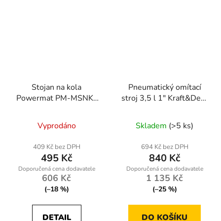
Stojan na kola
Pneumatický omítací
Powermat PM-MSNK-
stroj 3,5 l 1" Kraft&Dele
235T, skládací, max.
KD10346
šířka 235 mm
Vyprodáno
Skladem
(>5 ks)
409 Kč bez DPH
694 Kč bez DPH
495 Kč
840 Kč
606 Kč
1 135 Kč
(–18 %)
(–25 %)
DETAIL
DO KOŠÍKU