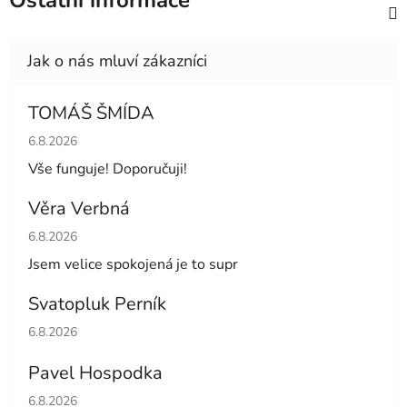
Ostatní informace
TOMÁŠ ŠMÍDA
Hodnocení obchodu je 5 z 5 hvězdiček.
6.8.2026
Vše funguje! Doporučuji!
Věra Verbná
Hodnocení obchodu je 5 z 5 hvězdiček.
6.8.2026
Jsem velice spokojená je to supr
Svatopluk Perník
Hodnocení obchodu je 5 z 5 hvězdiček.
6.8.2026
Pavel Hospodka
Hodnocení obchodu je 5 z 5 hvězdiček.
6.8.2026