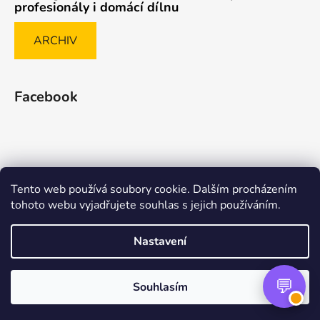
profesionály i domácí dílnu
ARCHIV
Facebook
Tento web používá soubory cookie. Dalším procházením
Způsob ověřování recenzí
tohoto webu vyjadřujete souhlas s jejich používáním.
Nastavení
Vytvořil Shoptet Premium
Souhlasím
Copyright 2026
nasenaradi.cz
. Všechna práva
vyhrazena.