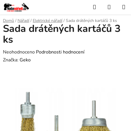
Přejít
Hledat
NÁKUP
na
KOŠÍK
obsah
Domů
/
Nářadí
/
Elektrické nářadí
/
Sada drátěných kartáčů 3 ks
Sada drátěných kartáčů 3
ks
Průměrné
Neohodnoceno
Podrobnosti hodnocení
hodnocení
Značka:
Geko
produktu
je
0,0
z
5
hvězdiček.