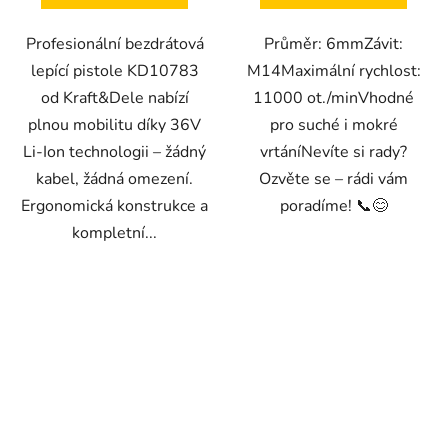
Profesionální bezdrátová
Průměr: 6mmZávit:
lepící pistole KD10783
M14Maximální rychlost:
od Kraft&Dele nabízí
11000 ot./minVhodné
plnou mobilitu díky 36V
pro suché i mokré
Li-Ion technologii – žádný
vrtáníNevíte si rady?
kabel, žádná omezení.
Ozvěte se – rádi vám
Ergonomická konstrukce a
poradíme! 📞😊
kompletní...