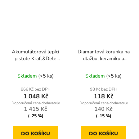
Akumulátorová lepící
Diamantová korunka na
pistole Kraft&Dele
dlažbu, keramiku a
KD10783 – bezdrátová
kámen, 6mm, M14
36 V Li-Ion
Skladem
(>5 ks)
Skladem
(>5 ks)
866 Kč bez DPH
98 Kč bez DPH
1 048 Kč
118 Kč
1 415 Kč
140 Kč
(–25 %)
(–15 %)
DO KOŠÍKU
DO KOŠÍKU