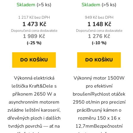
sadou příslušenství
Skladem
(>5 ks)
Skladem
(>5 ks)
1 217 Kč bez DPH
949 Kč bez DPH
1 473 Kč
1 148 Kč
1 989 Kč
1 276 Kč
(–25 %)
(–10 %)
DO KOŠÍKU
DO KOŠÍKU
Výkonná elektrická
Výkonný motor 1500W
leštička Kraft&Dele s
pro efektivní
příkonem 2650 W a
broušeníRychlost otáček
asynchronním motorem
2950 ot/min pro precizní
zvládne leštění karoserií,
práciBrusný kámen o
dřevěných ploch i dalších
rozměru 150 x 16 x
tvrdých povrchů — ať na
12,7mmBezpečnostní