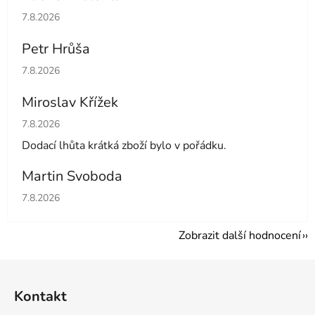
Hodnocení obchodu je 5 z 5 hvězdiček.
7.8.2026
Petr Hrůša
Hodnocení obchodu je 5 z 5 hvězdiček.
7.8.2026
Miroslav Křížek
Hodnocení obchodu je 5 z 5 hvězdiček.
7.8.2026
Dodací lhůta krátká zboží bylo v pořádku.
Martin Svoboda
Hodnocení obchodu je 5 z 5 hvězdiček.
7.8.2026
Zobrazit další hodnocení
Z
á
Kontakt
p