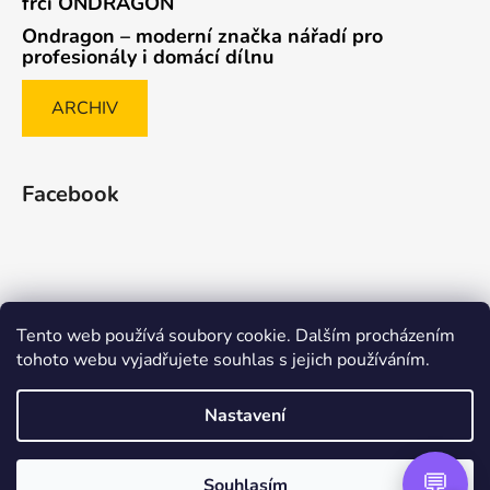
frčí ONDRAGON
Ondragon – moderní značka nářadí pro
profesionály i domácí dílnu
ARCHIV
Facebook
Tento web používá soubory cookie. Dalším procházením
Způsob ověřování recenzí
tohoto webu vyjadřujete souhlas s jejich používáním.
Nastavení
Vytvořil Shoptet Premium
Souhlasím