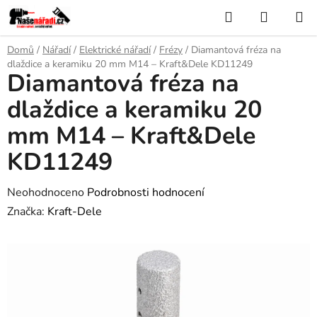
Přejít
Hledat
NÁKUP
na
KOŠÍK
obsah
Domů
/
Nářadí
/
Elektrické nářadí
/
Frézy
/
Diamantová fréza na
dlaždice a keramiku 20 mm M14 – Kraft&Dele KD11249
Diamantová fréza na
dlaždice a keramiku 20
mm M14 – Kraft&Dele
KD11249
Průměrné
Neohodnoceno
Podrobnosti hodnocení
hodnocení
Značka:
Kraft-Dele
produktu
je
0,0
z
5