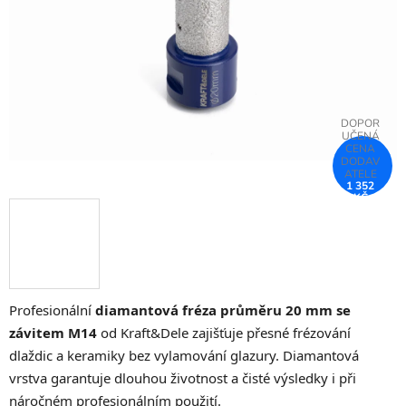
hvězdiček.
1 352
KČ
–75 %
Profesionální
diamantová fréza průměru 20 mm se
závitem M14
od Kraft&Dele zajišťuje přesné frézování
dlaždic a keramiky bez vylamování glazury. Diamantová
vrstva garantuje dlouhou životnost a čisté výsledky i při
náročném profesionálním použití.