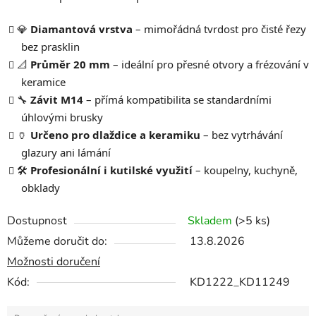
💎
Diamantová vrstva
– mimořádná tvrdost pro čisté řezy
bez prasklin
📐
Průměr 20 mm
– ideální pro přesné otvory a frézování v
keramice
🔧
Závit M14
– přímá kompatibilita se standardními
úhlovými brusky
🏺
Určeno pro dlaždice a keramiku
– bez vytrhávání
glazury ani lámání
🛠️
Profesionální i kutilské využití
– koupelny, kuchyně,
obklady
Dostupnost
Skladem
(>5 ks)
Můžeme doručit do:
13.8.2026
Možnosti doručení
Kód:
KD1222_KD11249