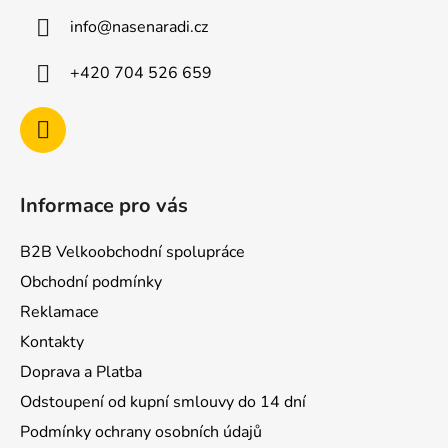
a
info
@
nasenaradi.cz
t
í
+420 704 526 659
Informace pro vás
B2B Velkoobchodní spolupráce
Obchodní podmínky
Reklamace
Kontakty
Doprava a Platba
Odstoupení od kupní smlouvy do 14 dní
Podmínky ochrany osobních údajů