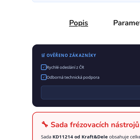
Popis
Parame
🛒 OVĚŘENO ZÁKAZNÍKY
Rychlé odeslání z ČR
✓
Odborná technická podpora
✓
🔧 Sada frézovacích nástroj
Sada
KD11214 od Kraft&Dele
obsahuje cel