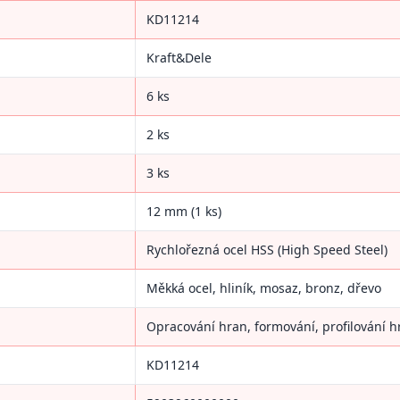
KD11214
Kraft&Dele
6 ks
2 ks
3 ks
12 mm (1 ks)
Rychlořezná ocel HSS (High Speed Steel)
Měkká ocel, hliník, mosaz, bronz, dřevo
Opracování hran, formování, profilování 
KD11214