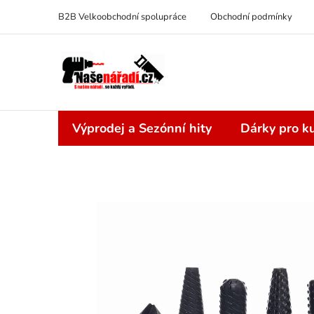
Přejít
B2B Velkoobchodní spolupráce
Obchodní podmínky
na
obsah
Výprodej a Sezónní hity
Dárky pro ku