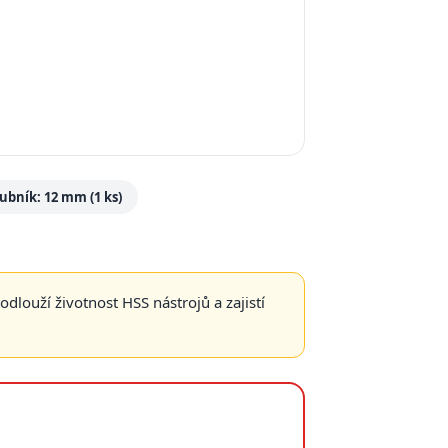
ubník: 12 mm (1 ks)
dlouží životnost HSS nástrojů a zajistí