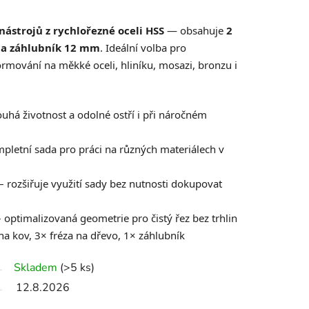
nástrojů z rychlořezné oceli HSS
— obsahuje
2
o a záhlubník 12 mm
. Ideální volba pro
ormování na měkké oceli, hliníku, mosazi, bronzu i
uhá životnost a odolné ostří i při náročném
pletní sada pro práci na různých materiálech v
– rozšiřuje využití sady bez nutnosti dokupovat
 optimalizovaná geometrie pro čistý řez bez trhlin
na kov, 3× fréza na dřevo, 1× záhlubník
Skladem
(>5 ks)
12.8.2026