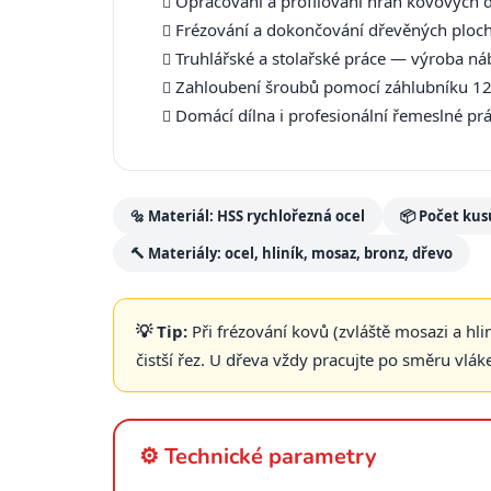
Opracování a profilování hran kovových dí
Frézování a dokončování dřevěných ploch
Truhlářské a stolařské práce — výroba ná
Zahloubení šroubů pomocí záhlubníku 
Domácí dílna i profesionální řemeslné pr
🔩 Materiál: HSS rychlořezná ocel
📦 Počet kusů
🔨 Materiály: ocel, hliník, mosaz, bronz, dřevo
💡 Tip:
Při frézování kovů (zvláště mosazi a hli
čistší řez. U dřeva vždy pracujte po směru vlák
⚙️ Technické parametry