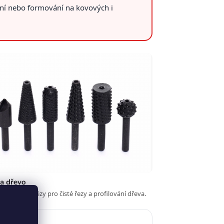
ání nebo formování na kovových i
na dřevo
malizované frézy pro čisté řezy a profilování dřeva.