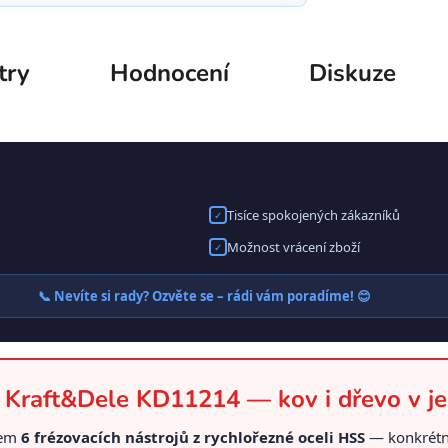
try
Hodnocení
Diskuze
Tisíce spokojených zákazníků
✓
Možnost vrácení zboží
✓
📞 Nevíte si rady? Ozvěte se – rádi vám poradíme! 😊
ů Kraft&Dele KD11214 — kov i dřevo v j
kem
6 frézovacích nástrojů z rychlořezné oceli HSS
— konkrétně