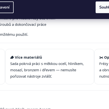
avení
Souh
 opracování kovových ploch a hran
etrie pro hladké řezy bez trhlin
šroubů a dokončovací práce
mžitému použití.
🪵 Více materiálů
✂️ O
Sada pokrvá práci s měkkou ocelí, hliníkem,
Frézy
mosazí, bronzem i dřevem — nemusíte
a obr
pořizovat nástroje zvlášť.
nutno