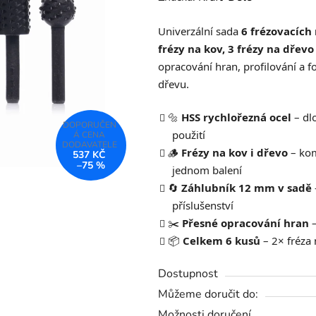
produktu
Univerzální sada
6 frézovacích 
je
frézy na kov, 3 frézy na dřev
0,0
opracování hran, profilování a f
z
dřevu.
5
hvězdiček.
🔩
HSS rychlořezná ocel
– dlo
použití
🪵
Frézy na kov i dřevo
– kom
537 KČ
–75 %
jednom balení
🔄
Záhlubník 12 mm v sadě
příslušenství
✂️
Přesné opracování hran
–
📦
Celkem 6 kusů
– 2× fréza 
Dostupnost
Můžeme doručit do:
Možnosti doručení