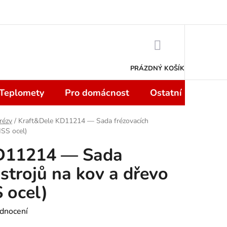
 smlouvy do 14 dní
Podmínky ochrany osobních údajů
Moje objedn
NÁKUPNÍ
KOŠÍK
PRÁZDNÝ KOŠÍK
 Teplomety
Pro domácnost
Ostatní
Sport
rézy
/
Kraft&Dele KD11214 — Sada frézovacích
HSS ocel)
D11214 — Sada
strojů na kov a dřevo
 ocel)
dnocení