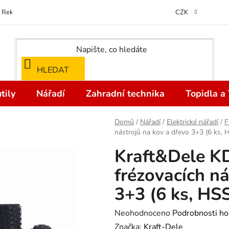
Reklamace
Kontakty
Doprava a Platba
Odstoupení od kupní
CZK
HLEDAT
tily
Nářadí
Zahradní technika
Topidla a
Domů
/
Nářadí
/
Elektrické nářadí
/
F
nástrojů na kov a dřevo 3+3 (6 ks, 
Kraft&Dele K
frézovacích ná
3+3 (6 ks, HSS
Průměrné
Neohodnoceno
Podrobnosti ho
hodnocení
Značka:
Kraft-Dele