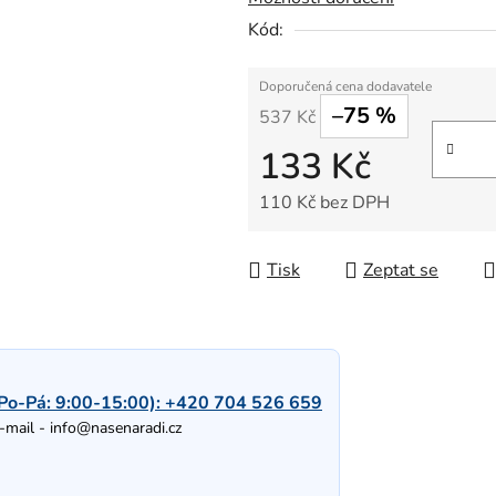
Kód:
–75 %
537 Kč
133 Kč
110 Kč bez DPH
Měrná cena:
Tisk
Zeptat se
Po-Pá: 9:00-15:00):
+420 704 526 659
-mail -
info@nasenaradi.cz