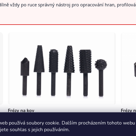
lně vždy po ruce správný nástroj pro opracování hran, profilov
.
Frézy na kov
Frézy 
Ostří z HSS oceli pro přesné opracování kovových dílů.
Tři opti
web používá soubory cookie. Dalším procházením tohoto webu
jete souhlas s jejich používáním.