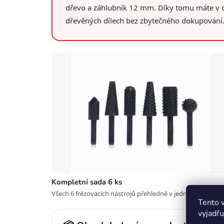
dřevo a záhlubník 12 mm. Díky tomu máte v dí
dřevěných dílech bez zbytečného dokupování
Kompletní sada 6 ks
Všech 6 frézovacích nástrojů přehledně v jednom balení.
Tento 
vyjadřu