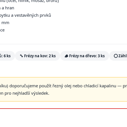
lů (ocel, hliník, mosaz, bronz)
 a hran
bytku a vestavěných prvků
12 mm
áce
: 6 ks
🔧 Frézy na kov: 2 ks
🪵 Frézy na dřevo: 3 ks
⭕ Záhl
níku) doporučujeme použít řezný olej nebo chladicí kapalinu — pro
en pro nejhladší výsledek.