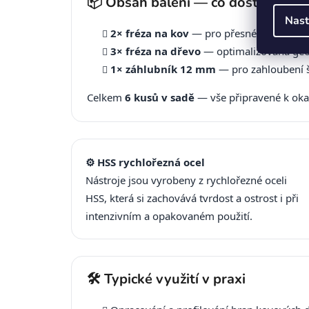
📦 Obsah balení — co dostanete
Nast
2× fréza na kov
— pro přesné obrábění a
3× fréza na dřevo
— optimalizovaná geom
1× záhlubník 12 mm
— pro zahloubení 
Celkem
6 kusů v sadě
— vše připravené k oka
⚙️ HSS rychlořezná ocel
Nástroje jsou vyrobeny z rychlořezné oceli
HSS, která si zachovává tvrdost a ostrost i při
intenzivním a opakovaném použití.
🛠️ Typické využití v praxi