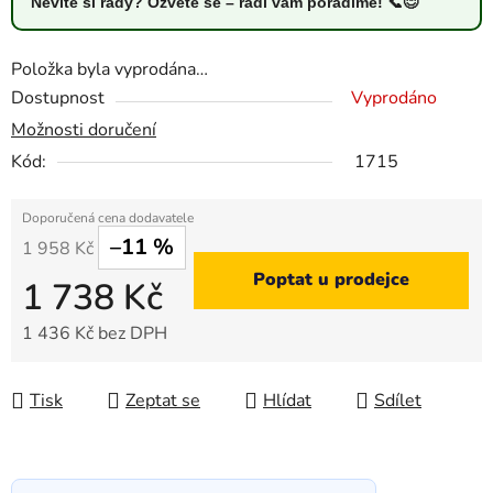
Nevíte si rady? Ozvěte se – rádi vám poradíme! 📞😊
Položka byla vyprodána…
Dostupnost
Vyprodáno
Možnosti doručení
Kód:
1715
–11 %
1 958 Kč
Poptat u prodejce
1 738 Kč
1 436 Kč bez DPH
Měrná cena:
Tisk
Zeptat se
Hlídat
Sdílet