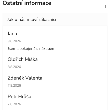
Ostatní informace
Jana
Hodnocení obchodu je 5 z 5 hvězdiček.
9.8.2026
Jsem spokojená s nákupem
Oldřich Míška
Hodnocení obchodu je 5 z 5 hvězdiček.
8.8.2026
Zdeněk Valenta
Hodnocení obchodu je 5 z 5 hvězdiček.
7.8.2026
Petr Hrůša
Hodnocení obchodu je 5 z 5 hvězdiček.
7.8.2026