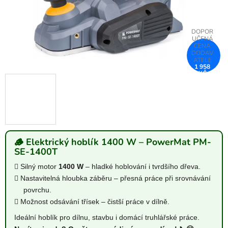
1 958
KČ
–11 %
🪵 Elektrický hoblík 1400 W – PowerMat PM-
SE-1400T
Silný motor
1400 W
– hladké hoblování i tvrdšího dřeva.
Nastavitelná hloubka záběru – přesná práce při srovnávání
povrchu.
Možnost odsávání třísek – čistší práce v dílně.
Ideální hoblík pro dílnu, stavbu i domácí truhlářské práce.