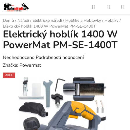
Přejít
Hledat
NÁKUP
na
KOŠÍK
obsah
Domů
/
Nářadí
/
Elektrické nářadí
/
Hoblíky a Hoblovky
/
Hoblíky
/
Elektrický hoblík 1400 W PowerMat PM-SE-1400T
Elektrický hoblík 1400 W
PowerMat PM-SE-1400T
Průměrné
Neohodnoceno
Podrobnosti hodnocení
hodnocení
Značka:
Powermat
produktu
AKCE
je
0,0
z
5
hvězdiček.