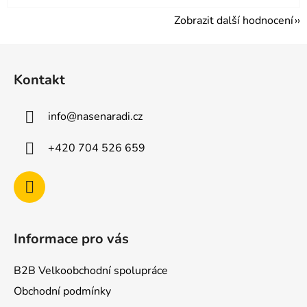
Zobrazit další hodnocení
Z
á
Kontakt
p
a
info
@
nasenaradi.cz
t
í
+420 704 526 659
Informace pro vás
B2B Velkoobchodní spolupráce
Obchodní podmínky