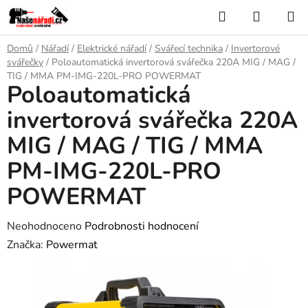
Přejít
Hledat
NÁKUP
na
KOŠÍK
obsah
Domů
/
Nářadí
/
Elektrické nářadí
/
Svářecí technika
/
Invertorové
svářečky
/
Poloautomatická invertorová svářečka 220A MIG / MAG /
TIG / MMA PM-IMG-220L-PRO POWERMAT
Poloautomatická
invertorová svářečka 220A
MIG / MAG / TIG / MMA
PM-IMG-220L-PRO
POWERMAT
Průměrné
Neohodnoceno
Podrobnosti hodnocení
hodnocení
Značka:
Powermat
produktu
je
0,0