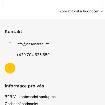
Zobrazit další hodnocení
Z
á
Kontakt
p
a
info
@
nasenaradi.cz
t
í
+420 704 526 659
Informace pro vás
B2B Velkoobchodní spolupráce
Obchodní podmínky