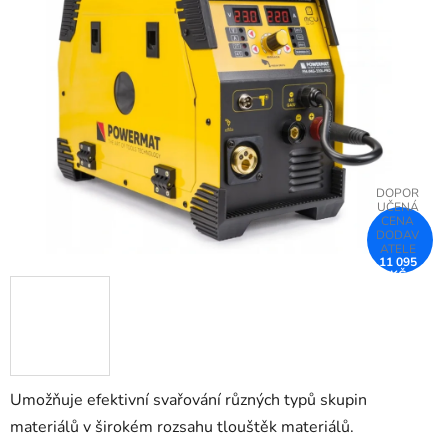
z
5
hvězdiček.
11 095
KČ
–14 %
Umožňuje efektivní svařování různých typů skupin
materiálů v širokém rozsahu tlouštěk materiálů.