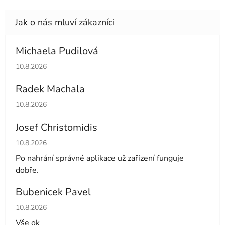
Michaela Pudilová
Hodnocení obchodu je 5 z 5 hvězdiček.
10.8.2026
Radek Machala
Hodnocení obchodu je 5 z 5 hvězdiček.
10.8.2026
Josef Christomidis
Hodnocení obchodu je 5 z 5 hvězdiček.
10.8.2026
Po nahrání správné aplikace už zařízení funguje
dobře.
Bubenicek Pavel
Hodnocení obchodu je 5 z 5 hvězdiček.
10.8.2026
Vše ok