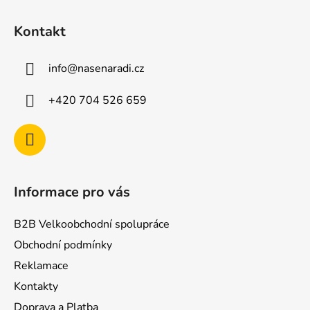
Z
á
Kontakt
p
a
info
@
nasenaradi.cz
t
í
+420 704 526 659
Informace pro vás
B2B Velkoobchodní spolupráce
Obchodní podmínky
Reklamace
Kontakty
Doprava a Platba