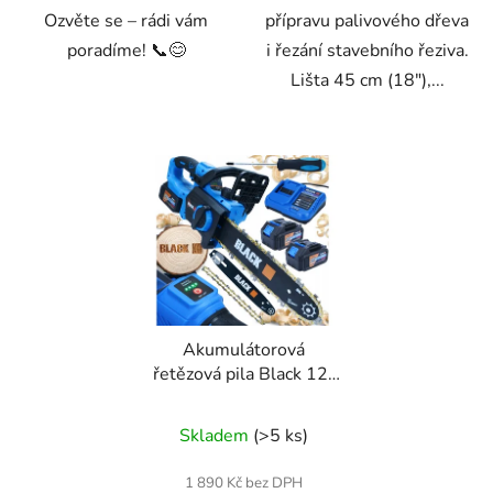
Ozvěte se – rádi vám
přípravu palivového dřeva
poradíme! 📞😊
i řezání stavebního řeziva.
Lišta 45 cm (18"),...
Akumulátorová
řetězová pila Black 12"
(30 cm) | 2× 21V 4Ah
baterie | bezkartáčový
Skladem
(>5 ks)
motor
1 890 Kč bez DPH