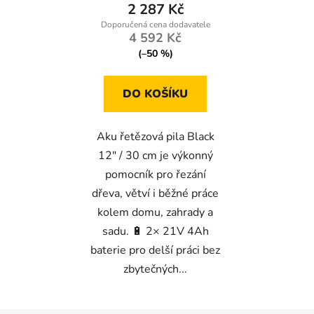
2 287 Kč
4 592 Kč
(–50 %)
DO KOŠÍKU
Aku řetězová pila Black
12" / 30 cm je výkonný
pomocník pro řezání
dřeva, větví i běžné práce
kolem domu, zahrady a
sadu. 🔋 2× 21V 4Ah
baterie pro delší práci bez
zbytečných...