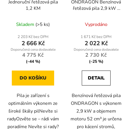
Jednoruční řetězová pila
ONDRAGON Benzínová
1,2 KM
řetězová pila 2,9 kW –
lišta 45 cm, motor 52
Průměrné
Průměrné
cm³, mega výbava
Skladem
(>5 ks)
Vyprodáno
hodnocení
hodnocení
produktu
produktu
2 203 Kč bez DPH
1 671 Kč bez DPH
2 666 Kč
2 022 Kč
je
je
3,2
5,0
4 775 Kč
2 730 Kč
z
z
(–44 %)
(–25 %)
5
5
hvězdiček.
hvězdiček.
DO KOŠÍKU
DETAIL
Pila je zařízení s
Benzínová řetězová pila
optimálním výkonem ze
ONDRAGON s výkonem
široké škály pilNevíte si
2,9 kW a objemem
radyOzvěte se – rádi vám
motoru 52 cm³ je určena
poradíme Nevíte si rady?
pro kácení stromů,