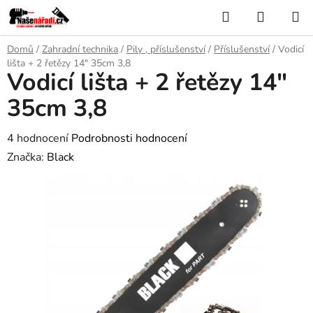
Přejít
Hledat
NÁKUP
na
KOŠÍK
obsah
Domů
/
Zahradní technika
/
Pily , příslušenství
/
Příslušenství
/
Vodicí
lišta + 2 řetězy 14" 35cm 3,8
Vodicí lišta + 2 řetězy 14"
35cm 3,8
Průměrné
4 hodnocení
Podrobnosti hodnocení
hodnocení
Značka:
Black
produktu
je
5,0
z
5
hvězdiček.