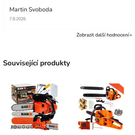
Martin Svoboda
Hodnocení obchodu je 5 z 5 hvězdiček.
7.8.2026
Zobrazit další hodnocení
Související produkty