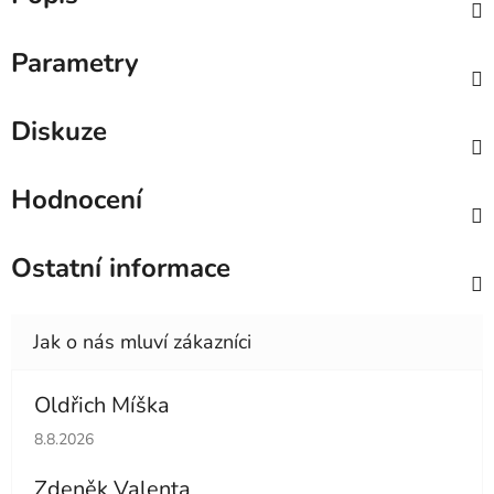
Parametry
Diskuze
Hodnocení
Ostatní informace
Oldřich Míška
Hodnocení obchodu je 5 z 5 hvězdiček.
8.8.2026
Zdeněk Valenta