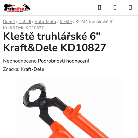
Přejít
Hledat
NÁKUP
na
KOŠÍK
obsah
Domů
/
Nářadí
/
Auto-Moto
/
Kleště
/
Kleště truhlářské 6"
Kraft&Dele KD10827
Kleště truhlářské 6"
Kraft&Dele KD10827
Průměrné
Neohodnoceno
Podrobnosti hodnocení
hodnocení
Značka:
Kraft-Dele
produktu
je
0,0
z
5
hvězdiček.