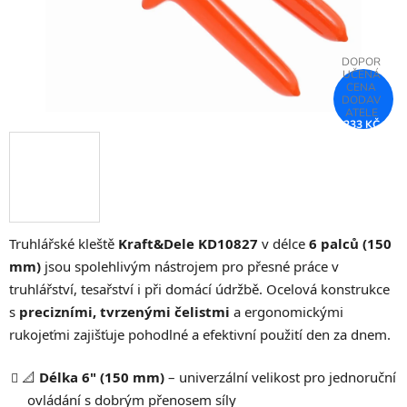
233 KČ
–75 %
Truhlářské kleště
Kraft&Dele KD10827
v délce
6 palců (150
mm)
jsou spolehlivým nástrojem pro přesné práce v
truhlářství, tesařství i při domácí údržbě. Ocelová konstrukce
s
precizními, tvrzenými čelistmi
a ergonomickými
rukojeťmi zajišťuje pohodlné a efektivní použití den za dnem.
📐
Délka 6" (150 mm)
– univerzální velikost pro jednoruční
ovládání s dobrým přenosem síly