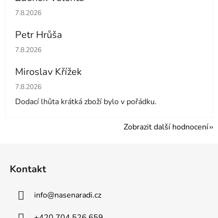
Hodnocení obchodu je 5 z 5 hvězdiček.
7.8.2026
Petr Hrůša
Hodnocení obchodu je 5 z 5 hvězdiček.
7.8.2026
Miroslav Křížek
Hodnocení obchodu je 5 z 5 hvězdiček.
7.8.2026
Dodací lhůta krátká zboží bylo v pořádku.
Zobrazit další hodnocení
Z
á
Kontakt
p
a
info
@
nasenaradi.cz
t
í
+420 704 526 659