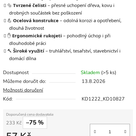
🔩
Tvrzené čelisti
– přesné uchopení dřeva, kovu i
drobných součástek bez poškození
💪
Ocelová konstrukce
– odolná korozi a opotřebení,
dlouhá životnost
✋
Ergonomické rukojeti
– pohodlný úchop i při
dlouhodobé práci
🔨
Široké využití
– truhlářství, tesařství, stavebnictví i
domácí dílna
Dostupnost
Skladem
(>5 ks)
Můžeme doručit do:
13.8.2026
Možnosti doručení
Kód:
KD1222_KD10827
–75 %
233 Kč