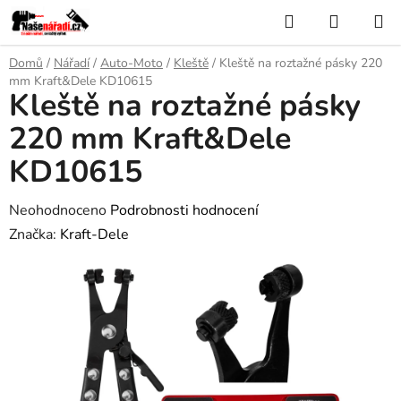
Přejít
Hledat
NÁKUP
na
KOŠÍK
obsah
Domů
/
Nářadí
/
Auto-Moto
/
Kleště
/
Kleště na roztažné pásky 220
mm Kraft&Dele KD10615
Kleště na roztažné pásky
220 mm Kraft&Dele
KD10615
Průměrné
Neohodnoceno
Podrobnosti hodnocení
hodnocení
Značka:
Kraft-Dele
produktu
je
0,0
z
5
hvězdiček.