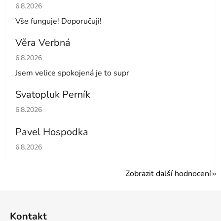
Hodnocení obchodu je 5 z 5 hvězdiček.
6.8.2026
Vše funguje! Doporučuji!
Věra Verbná
Hodnocení obchodu je 5 z 5 hvězdiček.
6.8.2026
Jsem velice spokojená je to supr
Svatopluk Perník
Hodnocení obchodu je 5 z 5 hvězdiček.
6.8.2026
Pavel Hospodka
Hodnocení obchodu je 5 z 5 hvězdiček.
6.8.2026
Zobrazit další hodnocení
Z
á
Kontakt