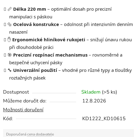
📏
Délka 220 mm
– optimální dosah pro precizní
manipulaci s páskou
🔩
Ocelová konstrukce
– odolnost při intenzivním denním
nasazení
✋
Ergonomické hliníkové rukojeti
– snižují únavu rukou
při dlouhodobé práci
🎯
Precizní rozpínací mechanismus
– rovnoměrné a
bezpečné uchycení pásky
🔧
Univerzální použití
– vhodné pro různé typy a tloušťky
roztažných pásek
Dostupnost
Skladem
(>5 ks)
Můžeme doručit do:
12.8.2026
Možnosti doručení
Kód:
KD1222_KD10615