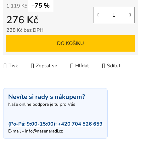
–75 %
1 119 Kč
276 Kč
228 Kč bez DPH
Měrná cena:
DO KOŠÍKU
Tisk
Zeptat se
Hlídat
Sdílet
Nevíte si rady s nákupem?
Naše online podpora je tu pro Vás
(Po-Pá: 9:00-15:00):
+420 704 526 659
E-mail -
info@nasenaradi.cz