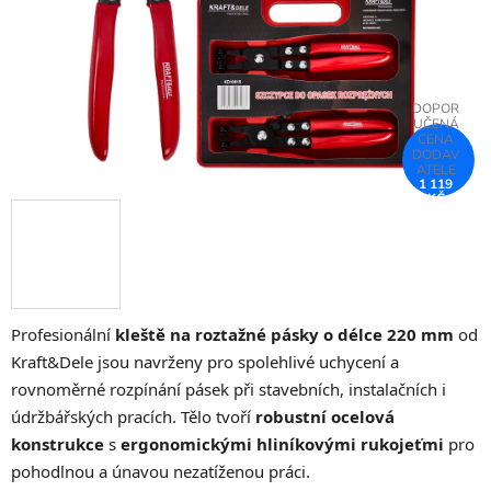
1 119
KČ
–75 %
Profesionální
kleště na roztažné pásky o délce 220 mm
od
Kraft&Dele jsou navrženy pro spolehlivé uchycení a
rovnoměrné rozpínání pásek při stavebních, instalačních i
údržbářských pracích. Tělo tvoří
robustní ocelová
konstrukce
s
ergonomickými hliníkovými rukojeťmi
pro
pohodlnou a únavou nezatíženou práci.