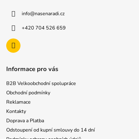
p
a
info
@
nasenaradi.cz
t
í
+420 704 526 659
Informace pro vás
B2B Velkoobchodní spolupráce
Obchodní podmínky
Reklamace
Kontakty
Doprava a Platba
Odstoupení od kupní smlouvy do 14 dní