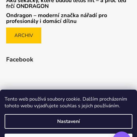
Aku sekačky, které budou letos hit – a proč teď
frčí ONDRAGON
Ondragon – moderní značka nářadí pro
profesionály i domácí dílnu
ARCHIV
Facebook
Tento web používá soubory cookie. Dalším procházením
Způsob ověřování recenzí
tohoto webu vyjadřujete souhlas s jejich používáním.
Nastavení
Vytvořil Shoptet Premium