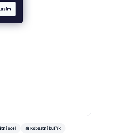
lasím
itní ocel
🧰 Robustní kufřík