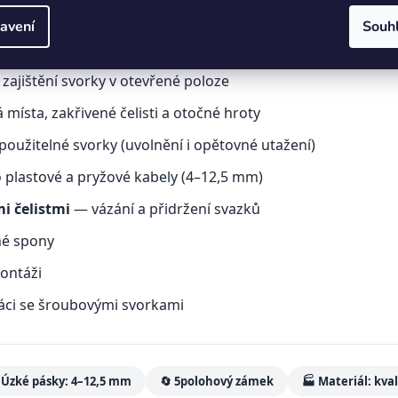
izovaných nástrojů
avení
Souh
tmi
— pro většinu pružných samosvorných svorek
zajištění svorky v otevřené poloze
místa, zakřivené čelisti a otočné hroty
užitelné svorky (uvolnění i opětovné utažení)
plastové a pryžové kabely (4–12,5 mm)
i čelistmi
— vázání a přidržení svazků
né spony
ontáži
áci se šroubovými svorkami
 Úzké pásky: 4–12,5 mm
🔄 5polohový zámek
🏭 Materiál: kval