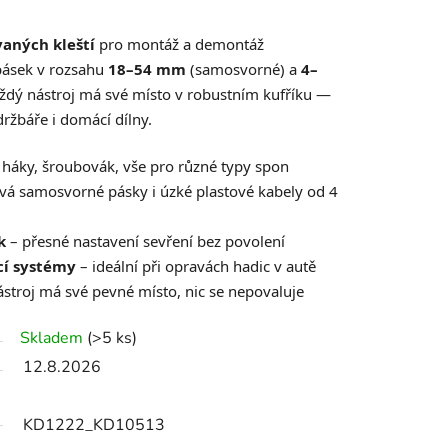
vaných kleští
pro montáž a demontáž
pásek v rozsahu
18–54 mm
(samosvorné) a
4–
ždý nástroj má své místo v robustním kufříku —
držbáře i domácí dílny.
, háky, šroubovák, vše pro různé typy spon
vá samosvorné pásky i úzké plastové kabely od 4
k
– přesné nastavení sevření bez povolení
icí systémy
– ideální při opravách hadic v autě
stroj má své pevné místo, nic se nepovaluje
Skladem
(>5 ks)
12.8.2026
KD1222_KD10513