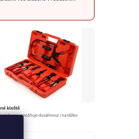
né kleště
í zakřivení umožňuje dosáhnout i na těžko
é spony.