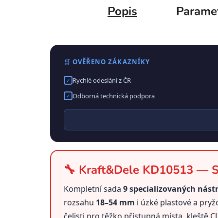
Popis
Parame
🛒 OVĚŘENO ZÁKAZNÍKY
Rychlé odeslání z ČR
✓
Odborná technická podpora
✓
🔧 Kraft&Dele KD10513 — Sa
Kompletní sada
9 specializovaných nást
rozsahu
18–54 mm
i úzké plastové a pry
čelisti pro těžko přístupná místa, kleště