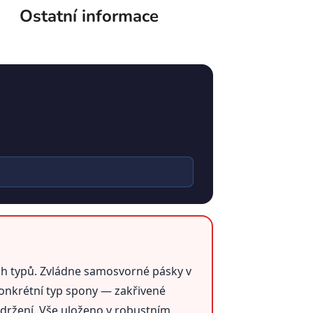
Ostatní informace
h typů. Zvládne samosvorné pásky v
konkrétní typ spony — zakřivené
idržení. Vše uloženo v robustním