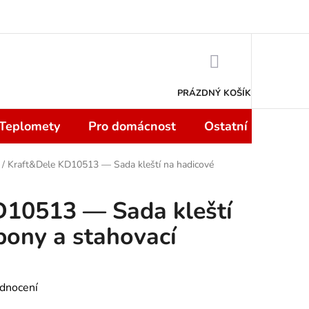
 smlouvy do 14 dní
Podmínky ochrany osobních údajů
Moje objedn
NÁKUPNÍ
KOŠÍK
PRÁZDNÝ KOŠÍK
 Teplomety
Pro domácnost
Ostatní
Sport
/
Kraft&Dele KD10513 — Sada kleští na hadicové
D10513 — Sada kleští
pony a stahovací
dnocení