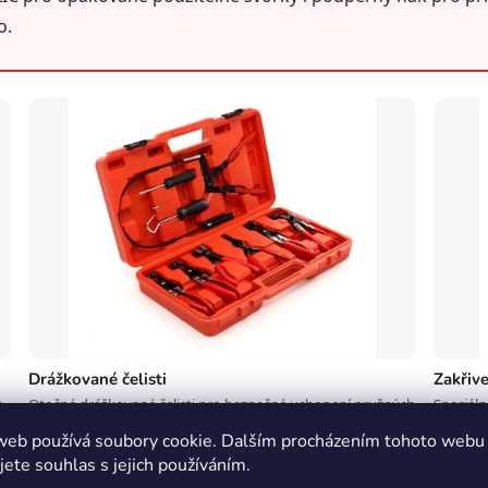
o.
Drážkované čelisti
Zakřive
.
Otočné drážkované čelisti pro bezpečné uchopení pružných
Speciáln
svorek.
přístupn
web používá soubory cookie. Dalším procházením tohoto webu
jete souhlas s jejich používáním.