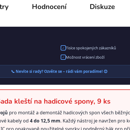
try
Hodnocení
Diskuze
Tisíce spokojených zákazníků
✓
Možnost vrácení zboží
✓
📞 Nevíte si rady? Ozvěte se – rádi vám poradíme! 😊
da kleští na hadicové spony, 9 ks
rojů
pro montáž a demontáž hadicových spon všech běžnýc
žové kabely od
4 do 12,5 mm
. Každý nástroj je navržen pro 
 CLIC pro opakovaně použitelné svorky i podpěrný hák pro př