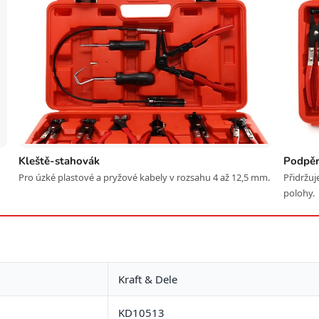
Kleště-stahovák
Podpěr
Pro úzké plastové a pryžové kabely v rozsahu 4 až 12,5 mm.
Přidržuj
polohy.
Kraft & Dele
KD10513