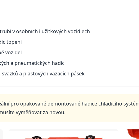
rubí v osobních i užitkových vozidlech
ic topení
bě vozidel
kých a pneumatických hadic
 svazků a plastových vázacích pásek
ideální pro opakovaně demontované hadice chladicího systé
emusíte vyměňovat za novou.