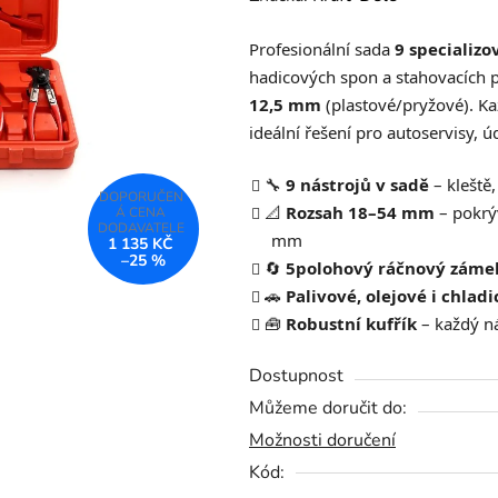
produktu
Profesionální sada
9 specializo
je
hadicových spon a stahovacích 
0,0
12,5 mm
(plastové/pryžové). Ka
z
ideální řešení pro autoservisy, ú
5
hvězdiček.
🔧
9 nástrojů v sadě
– kleště
📐
Rozsah 18–54 mm
– pokrý
mm
1 135 KČ
–25 %
🔄
5polohový ráčnový záme
🚗
Palivové, olejové i chlad
🧰
Robustní kufřík
– každý ná
Dostupnost
Můžeme doručit do:
Možnosti doručení
Kód: