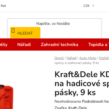
Reklamace
Kontakty
Doprava a Platba
Odstoupení od kupní
CZK
HLEDAT
tily
Nářadí
Zahradní technika
Topidla a
Domů
/
Nářadí
/
Auto-Moto
/
Kleště
spony a stahovací pásky, 9 ks
Kraft&Dele K
na hadicové s
pásky, 9 ks
Průměrné
Neohodnoceno
Podrobnosti ho
hodnocení
Značka:
Kraft-Dele