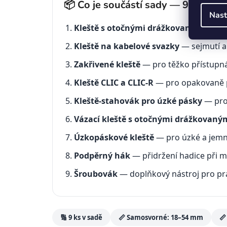
📦 Co je součástí sady — 9 special
Nast
Kleště s otočnými drážkovanými čelis
Kleště na kabelové svazky
— sejmutí a 
Zakřivené kleště
— pro těžko přístupná 
Kleště CLIC a CLIC-R
— pro opakovaně po
Kleště-stahovák pro úzké pásky
— pro 
Vázací kleště s otočnými drážkovaným
Úzkopáskové kleště
— pro úzké a jem
Podpěrný hák
— přidržení hadice při m
Šroubovák
— doplňkový nástroj pro pr
🔢 9 ks v sadě
📏 Samosvorné: 18–54 mm
📏