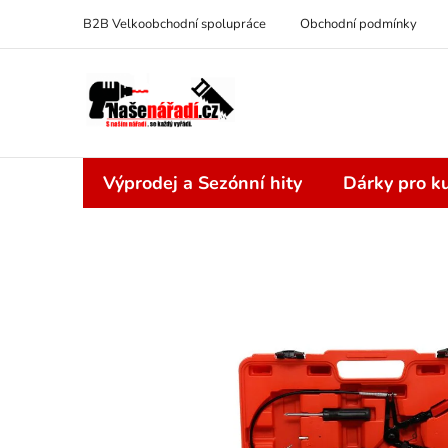
Přejít
B2B Velkoobchodní spolupráce
Obchodní podmínky
na
obsah
Výprodej a Sezónní hity
Dárky pro ku