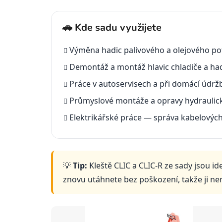
🚗 Kde sadu využijete
Výměna hadic palivového a olejového pot
Demontáž a montáž hlavic chladiče a had
Práce v autoservisech a při domácí údrž
Průmyslové montáže a opravy hydraulic
Elektrikářské práce — správa kabelových
💡
Tip:
Kleště CLIC a CLIC-R ze sady jsou 
znovu utáhnete bez poškození, takže ji n