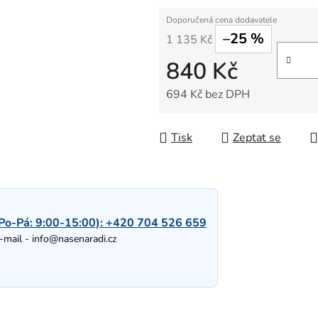
–25 %
1 135 Kč
840 Kč
694 Kč bez DPH
Měrná cena:
Tisk
Zeptat se
Po-Pá: 9:00-15:00):
+420 704 526 659
-mail -
info@nasenaradi.cz