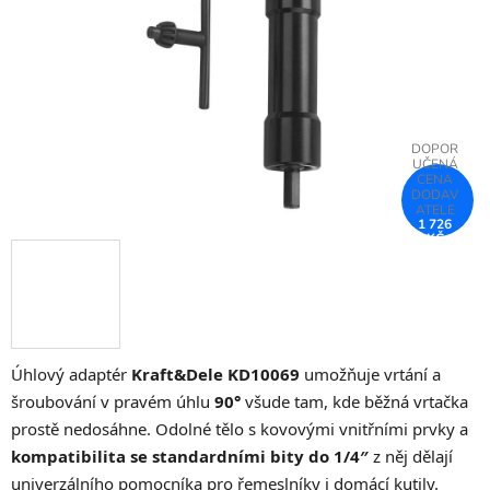
hvězdiček.
1 726
KČ
–75 %
Úhlový adaptér
Kraft&Dele KD10069
umožňuje vrtání a
šroubování v pravém úhlu
90°
všude tam, kde běžná vrtačka
prostě nedosáhne. Odolné tělo s kovovými vnitřními prvky a
kompatibilita se standardními bity do 1/4″
z něj dělají
univerzálního pomocníka pro řemeslníky i domácí kutily.