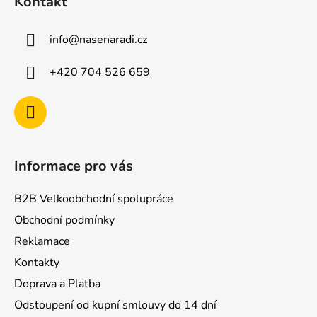
Kontakt
p
a
info
@
nasenaradi.cz
t
í
+420 704 526 659
Informace pro vás
B2B Velkoobchodní spolupráce
Obchodní podmínky
Reklamace
Kontakty
Doprava a Platba
Odstoupení od kupní smlouvy do 14 dní