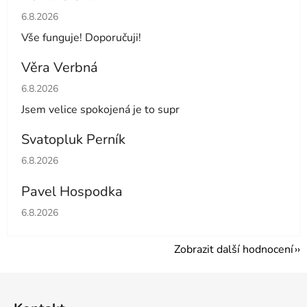
Hodnocení obchodu je 5 z 5 hvězdiček.
6.8.2026
Vše funguje! Doporučuji!
Věra Verbná
Hodnocení obchodu je 5 z 5 hvězdiček.
6.8.2026
Jsem velice spokojená je to supr
Svatopluk Perník
Hodnocení obchodu je 5 z 5 hvězdiček.
6.8.2026
Pavel Hospodka
Hodnocení obchodu je 5 z 5 hvězdiček.
6.8.2026
Zobrazit další hodnocení
Z
á