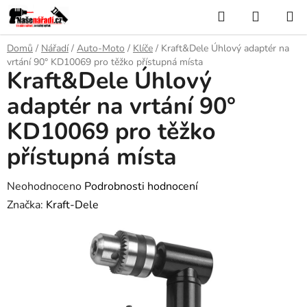
Přejít
Hledat
NÁKUP
na
KOŠÍK
obsah
Domů
/
Nářadí
/
Auto-Moto
/
Klíče
/
Kraft&Dele Úhlový adaptér na
vrtání 90° KD10069 pro těžko přístupná místa
Kraft&Dele Úhlový
adaptér na vrtání 90°
KD10069 pro těžko
přístupná místa
Průměrné
Neohodnoceno
Podrobnosti hodnocení
hodnocení
Značka:
Kraft-Dele
produktu
je
0,0
z
5