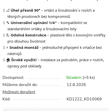
📐
Úhel přesně 90°
– vrtání a šroubování v rozích a
těsných prostorech bez kompromisů
🔧
Univerzální upínání 1/4″
– kompatibilní se
standardními vrtáky a šroubovacími bity
💪
Odolná konstrukce
– plastové tělo s kovovými vnitřky
pro dlouhou životnost
⚡
Snadná montáž
– jednoduché připojení k vrtačce bez
nástrojů
🏠
Široké využití
– instalace za potrubím, práce v rozích,
opravy pod obklady
Dostupnost
Skladem
(>5 ks)
Můžeme doručit do:
12.8.2026
Možnosti doručení
Kód:
KD1222_KD10069