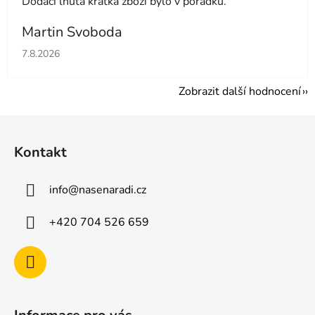
Dodací lhůta krátká zboží bylo v pořádku.
Martin Svoboda
Hodnocení obchodu je 5 z 5 hvězdiček.
7.8.2026
Zobrazit další hodnocení
Z
á
Kontakt
p
a
info
@
nasenaradi.cz
t
í
+420 704 526 659