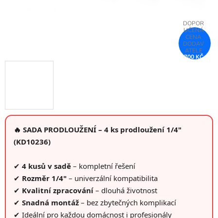
700 KČ
–75 %
🔥 SADA PRODLOUŽENÍ – 4 ks prodloužení 1/4"
(KD10236)
✔
4 kusů v sadě
– kompletní řešení
✔
Rozměr 1/4"
– univerzální kompatibilita
✔
Kvalitní zpracování
– dlouhá životnost
✔
Snadná montáž
– bez zbytečných komplikací
✔ Ideální pro každou domácnost i profesionály