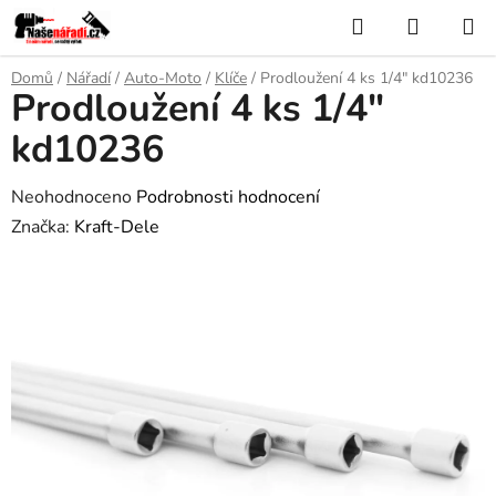
Přejít
Hledat
NÁKUP
na
KOŠÍK
obsah
Domů
/
Nářadí
/
Auto-Moto
/
Klíče
/
Prodloužení 4 ks 1/4" kd10236
Prodloužení 4 ks 1/4"
kd10236
Průměrné
Neohodnoceno
Podrobnosti hodnocení
hodnocení
Značka:
Kraft-Dele
produktu
je
0,0
z
5
hvězdiček.