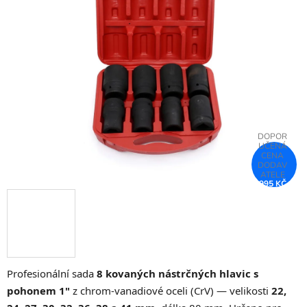
z
5
hvězdiček.
995 KČ
–25 %
Profesionální sada
8 kovaných nástrčných hlavic s
pohonem 1"
z chrom-vanadiové oceli (CrV) — velikosti
22,