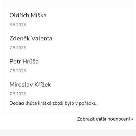
Oldřich Míška
Hodnocení obchodu je 5 z 5 hvězdiček.
8.8.2026
Zdeněk Valenta
Hodnocení obchodu je 5 z 5 hvězdiček.
7.8.2026
Petr Hrůša
Hodnocení obchodu je 5 z 5 hvězdiček.
7.8.2026
Miroslav Křížek
Hodnocení obchodu je 5 z 5 hvězdiček.
7.8.2026
Dodací lhůta krátká zboží bylo v pořádku.
Zobrazit další hodnocení
Z