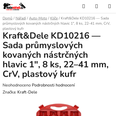
Přejít
Hledat
NÁKUP
na
KOŠÍK
obsah
Domů
/
Nářadí
/
Auto-Moto
/
Klíče
/
Kraft&Dele KD10216 — Sada
průmyslových kovaných nástrčných hlavic 1", 8 ks, 22–41 mm, CrV,
plastový kufr
Kraft&Dele KD10216 —
Sada průmyslových
kovaných nástrčných
hlavic 1", 8 ks, 22–41 mm,
CrV, plastový kufr
Průměrné
Neohodnoceno
Podrobnosti hodnocení
hodnocení
Značka:
Kraft-Dele
produktu
je
0,0