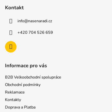
á
Kontakt
p
a
info
@
nasenaradi.cz
t
í
+420 704 526 659
Informace pro vás
B2B Velkoobchodní spolupráce
Obchodní podmínky
Reklamace
Kontakty
Doprava a Platba