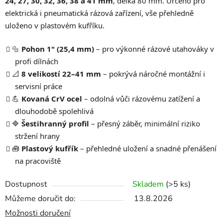
24, 27, 30, 32, 36, 38 a 41 mm
, délka 80 mm. Určeno pro
elektrická i pneumatická rázová zařízení, vše přehledně
uloženo v plastovém kufříku.
🔩
Pohon 1" (25,4 mm)
– pro výkonné rázové utahováky v
profi dílnách
📐
8 velikostí 22–41 mm
– pokrývá náročné montážní i
servisní práce
💪
Kovaná CrV ocel
– odolná vůči rázovému zatížení a
dlouhodobě spolehlivá
🔷
Šestihranný profil
– přesný záběr, minimální riziko
stržení hrany
🧰
Plastový kufřík
– přehledné uložení a snadné přenášení
na pracoviště
Dostupnost
Skladem
(>5 ks)
Můžeme doručit do:
13.8.2026
Možnosti doručení