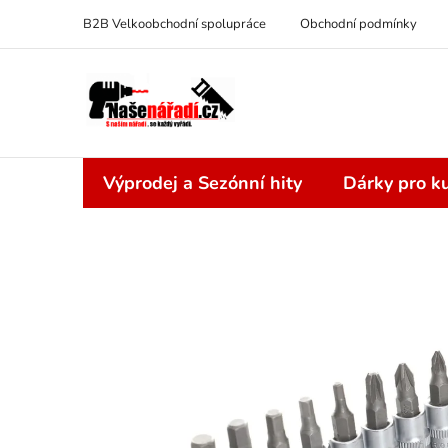
Přejít
B2B Velkoobchodní spolupráce
Obchodní podmínky
na
obsah
Výprodej a Sezónní hity
Dárky pro ku