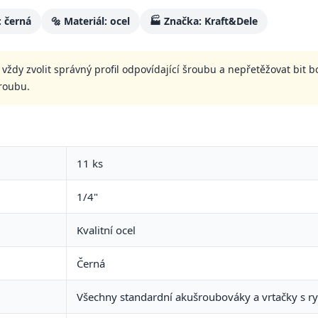
: černá
🔩 Materiál: ocel
🏭 Značka: Kraft&Dele
ždy zvolit správný profil odpovídající šroubu a nepřetěžovat bit b
roubu.
11 ks
1/4"
Kvalitní ocel
Černá
Všechny standardní akušroubováky a vrtačky s r