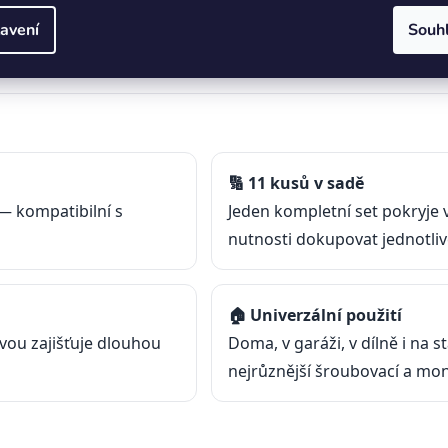
tážní práce
avení
Souh
v dílně nebo v kufříku
🔢 11 kusů v sadě
— kompatibilní s
Jeden kompletní set pokryje
nutnosti dokupovat jednotlivé
🏠 Univerzální použití
vou zajišťuje dlouhou
Doma, v garáži, v dílně i na 
nejrůznější šroubovací a mon