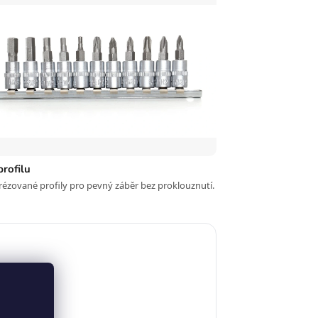
profilu
rézované profily pro pevný záběr bez proklouznutí.