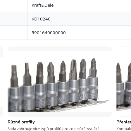
Kraft&Dele
KD10240
5901640000000
Různé profily
Přehle
Sada zahrnuje více typů profilů pro co nejširší využití.
Kompaktn