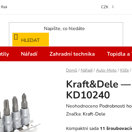
Reklamace
Kontakty
Doprava a Platba
Odstoupení od kupní
CZK
HLEDAT
tily
Nářadí
Zahradní technika
Topidla a
Domů
/
Nářadí
/
Auto-Moto
/
Klíče
/
Kraft&Dele — 
KD10240
Průměrné
Neohodnoceno
Podrobnosti ho
hodnocení
Značka:
Kraft-Dele
produktu
Kompaktní sada
11 šroubovacíc
je