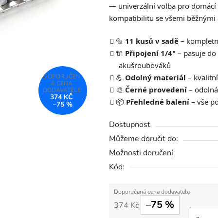
— univerzální volba pro domácí k
0,0
kompatibilitu se všemi běžnými 
z
5
🔩
11 kusů v sadě
– kompletn
hvězdiček.
🔌
Připojení 1/4"
– pasuje do
akušroubováků
💪
Odolný materiál
– kvalitn
🎨
Černé provedení
– odolná
374 KČ
📦
Přehledné balení
– vše p
–75 %
Dostupnost
Můžeme doručit do:
Možnosti doručení
Kód:
–75 %
374 Kč