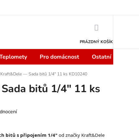
 smlouvy do 14 dní
Podmínky ochrany osobních údajů
Moje objedn
NÁKUPNÍ
KOŠÍK
PRÁZDNÝ KOŠÍK
 Teplomety
Pro domácnost
Ostatní
Sport
Kraft&Dele — Sada bitů 1/4" 11 ks KD10240
Sada bitů 1/4" 11 ks
dnocení
h bitů s připojením 1/4"
od značky Kraft&Dele