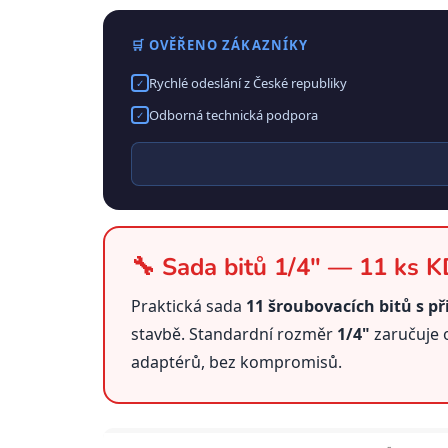
🛒 OVĚŘENO ZÁKAZNÍKY
Rychlé odeslání z České republiky
✓
Odborná technická podpora
✓
🔧 Sada bitů 1/4" — 11 ks 
Praktická sada
11 šroubovacích bitů s př
stavbě. Standardní rozměr
1/4"
zaručuje 
adaptérů, bez kompromisů.