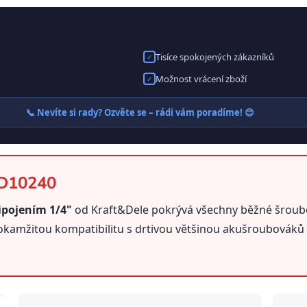
Tisíce spokojených zákazníků
✓
Možnost vrácení zboží
✓
📞 Nevíte si rady? Ozvěte se – rádi vám poradíme! 😊
KD10240
ipojením 1/4"
od Kraft&Dele pokrývá všechny běžné šroubov
okamžitou kompatibilitu s drtivou většinou akušroubováků 