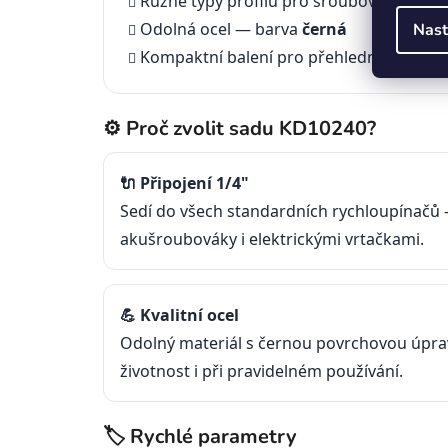
Různé typy profilů pro šroubovací a mon
Odolná ocel — barva
černá
Nast
Kompaktní balení pro přehledné uložení 
⚙️ Proč zvolit sadu KD10240?
🔌 Připojení 1/4"
Sedí do všech standardních rychloupínačů 
akušroubováky i elektrickými vrtačkami.
💪 Kvalitní ocel
Odolný materiál s černou povrchovou úpra
životnost i při pravidelném používání.
🏷️ Rychlé parametry