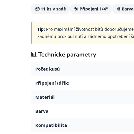
📦 11 ks v sadě
🔌 Připojení 1/4"
🎨 Barva
Tip:
Pro maximální životnost bitů doporučujeme v
žádnému proklouznutí a žádnému opotřebení š
📊 Technické parametry
Počet kusů
Připojení (dřík)
Materiál
Barva
Kompatibilita