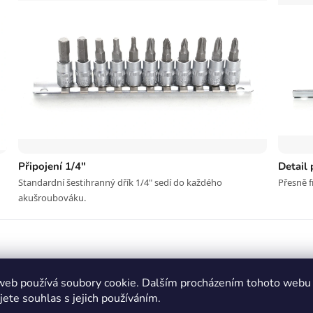
Připojení 1/4"
Detail 
Standardní šestihranný dřík 1/4" sedí do každého
Přesně f
akušroubováku.
 rozměrů
web používá soubory cookie. Dalším procházením tohoto webu
tibilita s rychloupínači
jete souhlas s jejich používáním.