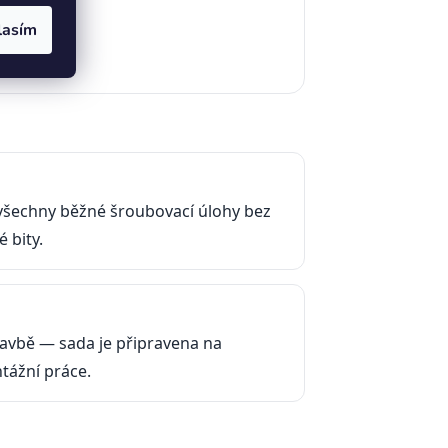
lasím
 všechny běžné šroubovací úlohy bez
 bity.
stavbě — sada je připravena na
tážní práce.