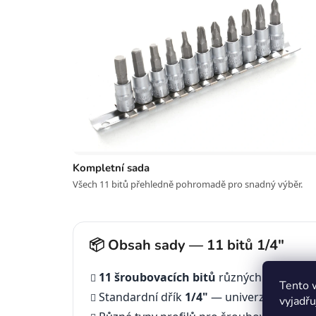
Kompletní sada
Všech 11 bitů přehledně pohromadě pro snadný výběr.
📦 Obsah sady — 11 bitů 1/4"
11 šroubovacích bitů
různých profilů a
Tento 
Standardní dřík
1/4"
— univerzální kompa
vyjadřu