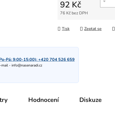
92 Kč
76 Kč bez DPH
Měrná cena:
Tisk
Zeptat se
Po-Pá: 9:00-15:00):
+420 704 526 659
-mail -
info@nasenaradi.cz
try
Hodnocení
Diskuze