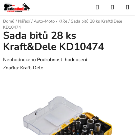
Přejít
Hledat
NÁKUP
na
KOŠÍK
obsah
Domů
/
Nářadí
/
Auto-Moto
/
Klíče
/
Sada bitů 28 ks Kraft&Dele
KD10474
Sada bitů 28 ks
Kraft&Dele KD10474
Průměrné
Neohodnoceno
Podrobnosti hodnocení
hodnocení
Značka:
Kraft-Dele
produktu
je
0,0
z
5
hvězdiček.