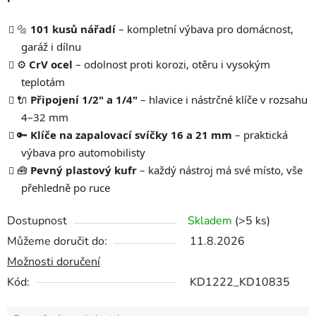
🔩
101 kusů nářadí
– kompletní výbava pro domácnost,
garáž i dílnu
⚙️
CrV ocel
– odolnost proti korozi, otěru i vysokým
teplotám
🔌
Připojení 1/2" a 1/4"
– hlavice i nástrčné klíče v rozsahu
4–32 mm
🔑
Klíče na zapalovací svíčky 16 a 21 mm
– praktická
výbava pro automobilisty
🧰
Pevný plastový kufr
– každý nástroj má své místo, vše
přehledně po ruce
Dostupnost
Skladem
(>5 ks)
Můžeme doručit do:
11.8.2026
Možnosti doručení
Kód:
KD1222_KD10835