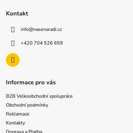
Z
á
Kontakt
p
a
info
@
nasenaradi.cz
t
í
+420 704 526 659
Informace pro vás
B2B Velkoobchodní spolupráce
Obchodní podmínky
Reklamace
Kontakty
Doprava a Platba