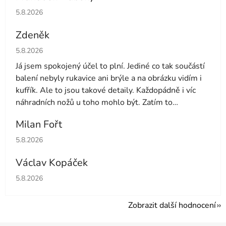
Hodnocení obchodu je 5 z 5 hvězdiček.
5.8.2026
Zdeněk
Hodnocení obchodu je 4 z 5 hvězdiček.
5.8.2026
Já jsem spokojený účel to plní. Jediné co tak součástí
balení nebyly rukavice ani brýle a na obrázku vidím i
kufřík. Ale to jsou takové detaily. Každopádně i víc
náhradních nožů u toho mohlo být. Zatím to
používám druhý den tak uvidíme dále
Milan Fořt
Hodnocení obchodu je 5 z 5 hvězdiček.
5.8.2026
Václav Kopáček
Hodnocení obchodu je 5 z 5 hvězdiček.
5.8.2026
Zobrazit další hodnocení