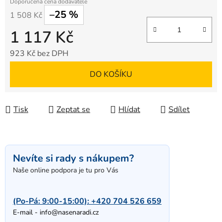
–25 %
1 508 Kč
1 117 Kč
923 Kč bez DPH
Měrná cena:
DO KOŠÍKU
Tisk
Zeptat se
Hlídat
Sdílet
Nevíte si rady s nákupem?
Naše online podpora je tu pro Vás
(Po-Pá: 9:00-15:00):
+420 704 526 659
E-mail -
info@nasenaradi.cz