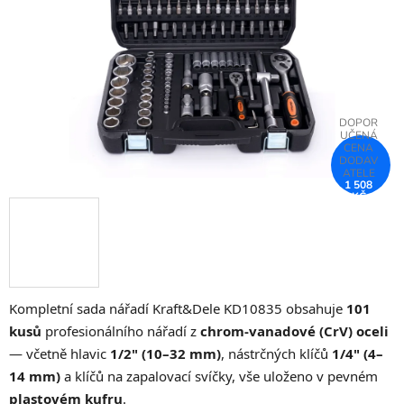
hvězdiček.
1 508
KČ
–25 %
Kompletní sada nářadí Kraft&Dele KD10835 obsahuje
101
kusů
profesionálního nářadí z
chrom-vanadové (CrV) oceli
— včetně hlavic
1/2" (10–32 mm)
, nástrčných klíčů
1/4" (4–
14 mm)
a klíčů na zapalovací svíčky, vše uloženo v pevném
plastovém kufru
.