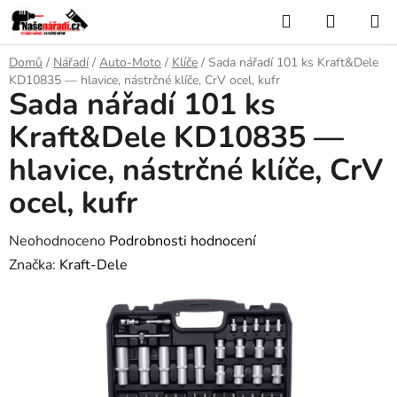
Přejít
Hledat
NÁKUP
na
KOŠÍK
obsah
Domů
/
Nářadí
/
Auto-Moto
/
Klíče
/
Sada nářadí 101 ks Kraft&Dele
KD10835 — hlavice, nástrčné klíče, CrV ocel, kufr
Sada nářadí 101 ks
Kraft&Dele KD10835 —
hlavice, nástrčné klíče, CrV
ocel, kufr
Průměrné
Neohodnoceno
Podrobnosti hodnocení
hodnocení
Značka:
Kraft-Dele
produktu
je
0,0
z
5