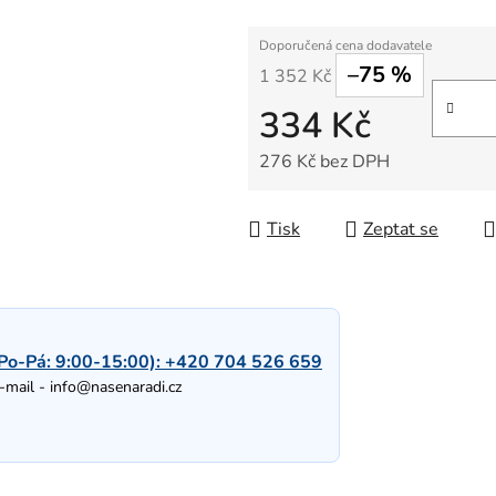
–75 %
1 352 Kč
334 Kč
276 Kč bez DPH
Měrná cena:
Tisk
Zeptat se
Po-Pá: 9:00-15:00):
+420 704 526 659
-mail -
info@nasenaradi.cz