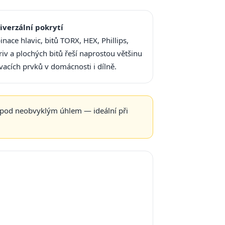
iverzální pokrytí
nace hlavic, bitů TORX, HEX, Phillips,
riv a plochých bitů řeší naprostou většinu
vacích prvků v domácnosti i dílně.
pod neobvyklým úhlem — ideální při