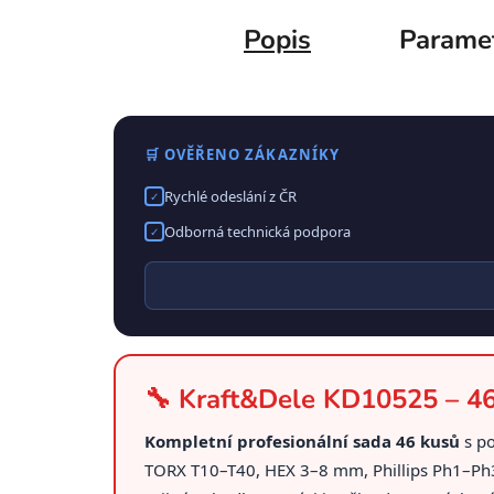
Popis
Parame
🛒 OVĚŘENO ZÁKAZNÍKY
Rychlé odeslání z ČR
✓
Odborná technická podpora
✓
🔧 Kraft&Dele KD10525 – 46d
Kompletní profesionální sada 46 kusů
s p
TORX T10–T40, HEX 3–8 mm, Phillips Ph1–Ph3 