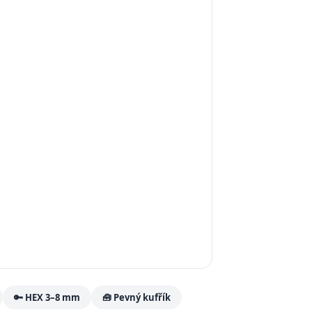
🔑 HEX 3–8 mm
🧰 Pevný kufřík