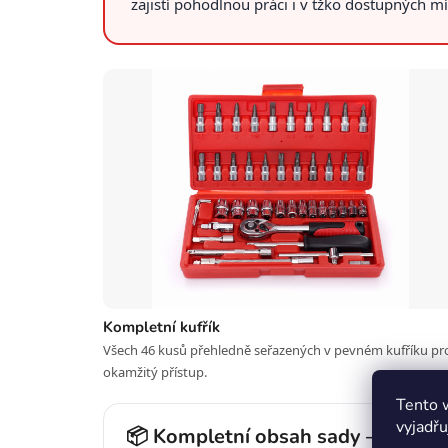
zajistí pohodlnou práci i v tžko dostupných 
Kompletní kufřík
Všech 46 kusů přehledně seřazených v pevném kufříku pr
okamžitý přístup.
Tento 
vyjadřu
📦 Kompletní obsah sady — 46 ku