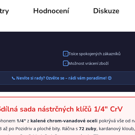
try
Hodnocení
Diskuze
Tisíce spokojených zákazníků
✓
Možnost vrácení zboží
✓
📞 Nevíte si rady? Ozvěte se – rádi vám poradíme! 😊
ílná sada nástrčných klíčů 1/4" CrV
ohonem
1/4"
z
kalené chrom-vanadové oceli
pokrývá vše od n
až po Pozidriv a ploché bity. Ráčna s
72 zuby
, kardanový kloub,