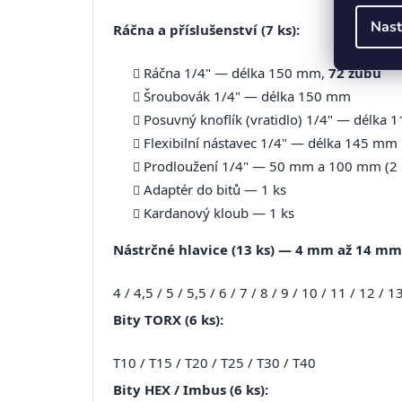
Nast
Ráčna a příslušenství (7 ks):
Ráčna 1/4" — délka 150 mm,
72 zubů
Šroubovák 1/4" — délka 150 mm
Posuvný knoflík (vratidlo) 1/4" — délka
Flexibilní nástavec 1/4" — délka 145 mm
Prodloužení 1/4" — 50 mm a 100 mm (2 
Adaptér do bitů — 1 ks
Kardanový kloub — 1 ks
Nástrčné hlavice (13 ks) — 4 mm až 14 mm
4 / 4,5 / 5 / 5,5 / 6 / 7 / 8 / 9 / 10 / 11 / 12 /
Bity TORX (6 ks):
T10 / T15 / T20 / T25 / T30 / T40
Bity HEX / Imbus (6 ks):