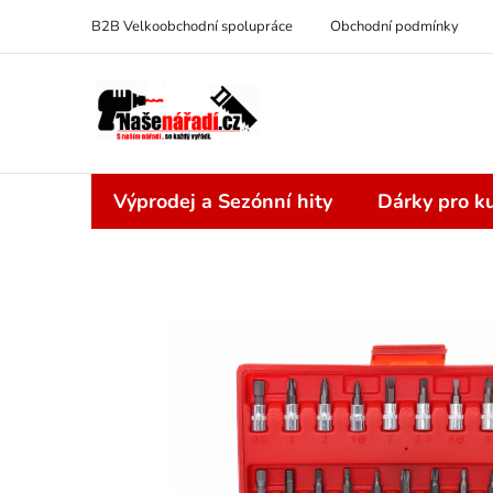
Přejít
B2B Velkoobchodní spolupráce
Obchodní podmínky
na
obsah
Výprodej a Sezónní hity
Dárky pro ku