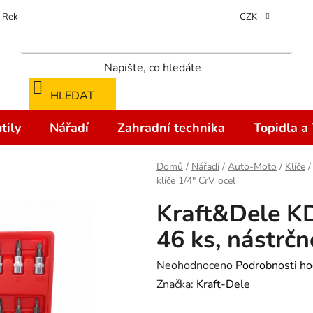
Reklamace
Kontakty
Doprava a Platba
Odstoupení od kupní
CZK
HLEDAT
tily
Nářadí
Zahradní technika
Topidla a
Domů
/
Nářadí
/
Auto-Moto
/
Klíče
/
klíče 1/4" CrV ocel
Kraft&Dele K
46 ks, nástrčn
Průměrné
Neohodnoceno
Podrobnosti ho
hodnocení
Značka:
Kraft-Dele
produktu