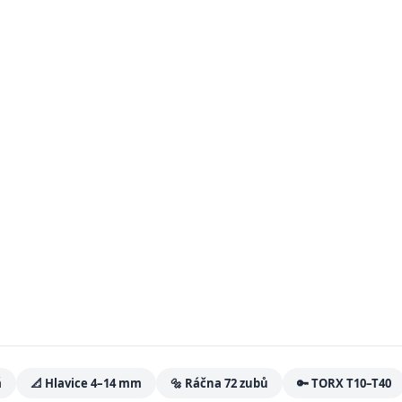
á
📐 Hlavice 4–14 mm
🔩 Ráčna 72 zubů
🔑 TORX T10–T40