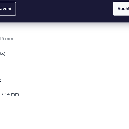
avení
Souh
 115 mm
ks)
:
 13 / 14 mm