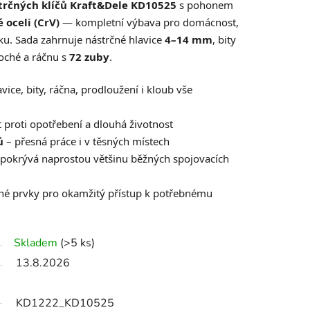
trčných klíčů Kraft&Dele KD10525
s pohonem
oceli (CrV)
— kompletní výbava pro domácnost,
ku. Sada zahrnuje nástrčné hlavice
4–14 mm
, bity
loché a ráčnu s
72 zuby
.
vice, bity, ráčna, prodloužení i kloub vše
 proti opotřebení a dlouhá životnost
ů
– přesná práce i v těsných místech
pokrývá naprostou většinu běžných spojovacích
né prvky pro okamžitý přístup k potřebnému
Skladem
(>5 ks)
13.8.2026
KD1222_KD10525