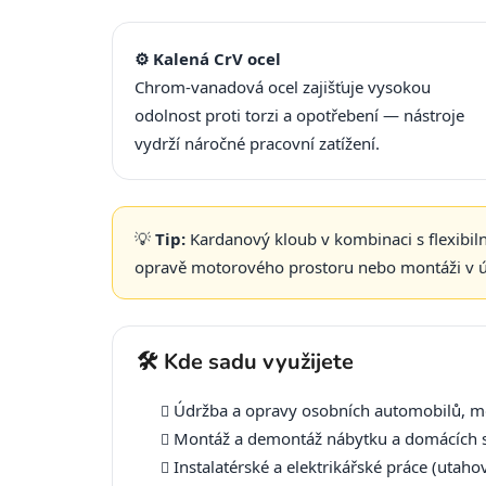
⚙️ Kalená CrV ocel
Chrom-vanadová ocel zajišťuje vysokou
odolnost proti torzi a opotřebení — nástroje
vydrží náročné pracovní zatížení.
💡
Tip:
Kardanový kloub v kombinaci s flexib
opravě motorového prostoru nebo montáži v ú
🛠️ Kde sadu využijete
Údržba a opravy osobních automobilů, mo
Montáž a demontáž nábytku a domácích 
Instalatérské a elektrikářské práce (utaho