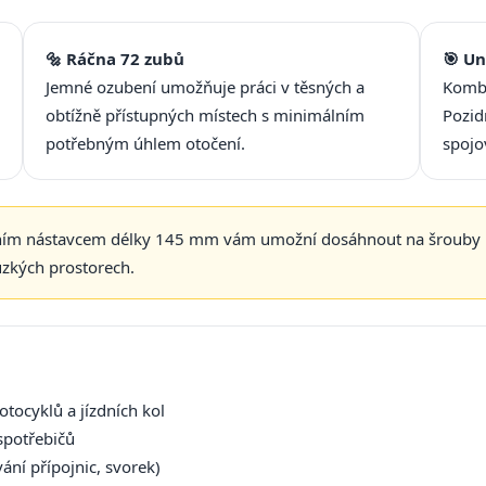
🔩 Ráčna 72 zubů
🎯 Un
Jemné ozubení umožňuje práci v těsných a
Kombi
obtížně přístupných místech s minimálním
Pozid
potřebným úhlem otočení.
spojo
ilním nástavcem délky 145 mm vám umožní dosáhnout na šrouby 
zkých prostorech.
tocyklů a jízdních kol
spotřebičů
vání přípojnic, svorek)