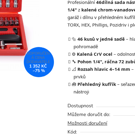
Profesionální
46dílná sada nás
je
1/4"
z
kalené chrom-vanadové 
0,0
garáž i dílnu v přehledném kufří
z
TORX, HEX, Phillips, Pozidriv i p
5
hvězdiček.
🔩
46 kusů v jedné sadě
– hla
pohromadě
⚙️
Kalená CrV ocel
– odolnost
🔧
Pohon 1/4", ráčna 72 zub
1 352 KČ
📐
Rozsah hlavic 4–14 mm
– 
–75 %
prvků
🧰
Přehledný kufřík
– seřaze
nástroji
Dostupnost
Můžeme doručit do:
Možnosti doručení
Kód: