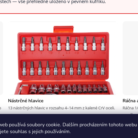
místech — vše přehledně uloženo v pevném kufříku.
Nástrčné hlavice
Ráčna a
o
13 nástrčných hlavic v rozsahu 4–14 mm z kalené CrV oceli.
Ráčna 1/
prodlouž
web používá soubory cookie. Dalším procházením tohoto webu
jete souhlas s jejich používáním.
sů