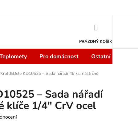
 smlouvy do 14 dní
Podmínky ochrany osobních údajů
Moje objedn
NÁKUPNÍ
KOŠÍK
PRÁZDNÝ KOŠÍK
 Teplomety
Pro domácnost
Ostatní
Sport
Kraft&Dele KD10525 – Sada nářadí 46 ks, nástrčné
D10525 – Sada nářadí
é klíče 1/4" CrV ocel
dnocení