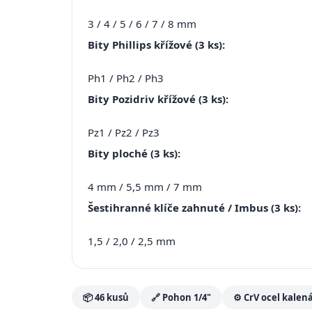
3 / 4 / 5 / 6 / 7 / 8 mm
Bity Phillips křížové (3 ks):
Ph1 / Ph2 / Ph3
Bity Pozidriv křížové (3 ks):
Pz1 / Pz2 / Pz3
Bity ploché (3 ks):
4 mm / 5,5 mm / 7 mm
Šestihranné klíče zahnuté / Imbus (3 ks):
1,5 / 2,0 / 2,5 mm
📦 46 kusů
🔗 Pohon 1/4"
⚙️ CrV ocel kalen