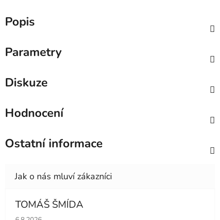
Popis
Parametry
Diskuze
Hodnocení
Ostatní informace
TOMÁŠ ŠMÍDA
Hodnocení obchodu je 5 z 5 hvězdiček.
6.8.2026