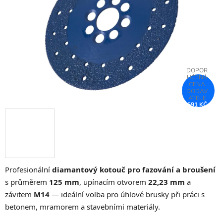
hvězdiček.
591 KČ
–26 %
Profesionální
diamantový kotouč pro fazování a broušení
s průměrem
125 mm
, upínacím otvorem
22,23 mm
a
závitem
M14
— ideální volba pro úhlové brusky při práci s
betonem, mramorem a stavebními materiály.