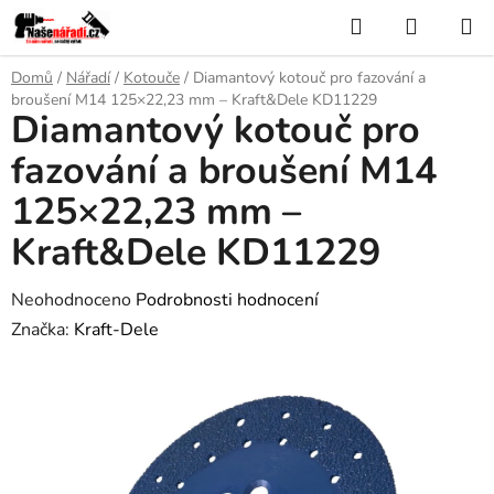
Přejít
Hledat
NÁKUP
na
KOŠÍK
obsah
Domů
/
Nářadí
/
Kotouče
/
Diamantový kotouč pro fazování a
broušení M14 125×22,23 mm – Kraft&Dele KD11229
Diamantový kotouč pro
fazování a broušení M14
125×22,23 mm –
Kraft&Dele KD11229
Průměrné
Neohodnoceno
Podrobnosti hodnocení
hodnocení
Značka:
Kraft-Dele
produktu
je
0,0
z
5