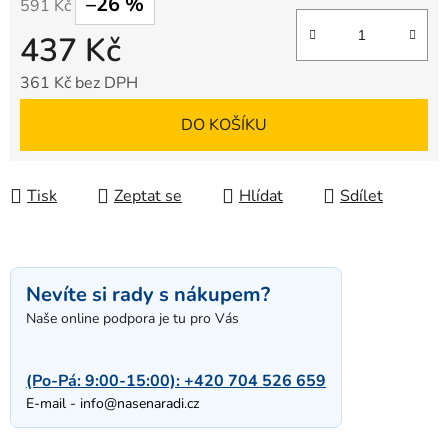
–26 %
591 Kč
437 Kč
361 Kč bez DPH
Měrná cena:
DO KOŠÍKU
Tisk
Zeptat se
Hlídat
Sdílet
Nevíte si rady s nákupem?
Naše online podpora je tu pro Vás
(Po-Pá: 9:00-15:00):
+420 704 526 659
E-mail -
info@nasenaradi.cz