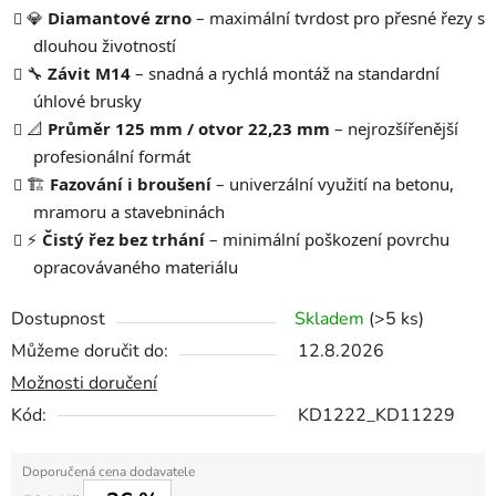
💎
Diamantové zrno
– maximální tvrdost pro přesné řezy s
dlouhou životností
🔧
Závit M14
– snadná a rychlá montáž na standardní
úhlové brusky
📐
Průměr 125 mm / otvor 22,23 mm
– nejrozšířenější
profesionální formát
🏗️
Fazování i broušení
– univerzální využití na betonu,
mramoru a stavebninách
⚡
Čistý řez bez trhání
– minimální poškození povrchu
opracovávaného materiálu
Dostupnost
Skladem
(>5 ks)
Můžeme doručit do:
12.8.2026
Možnosti doručení
Kód:
KD1222_KD11229