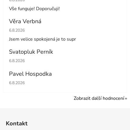
Vše funguje! Doporučuji!
Věra Verbná
Hodnocení obchodu je 5 z 5 hvězdiček.
6.8.2026
Jsem velice spokojená je to supr
Svatopluk Perník
Hodnocení obchodu je 5 z 5 hvězdiček.
6.8.2026
Pavel Hospodka
Hodnocení obchodu je 5 z 5 hvězdiček.
6.8.2026
Zobrazit další hodnocení
Z
á
Kontakt
p