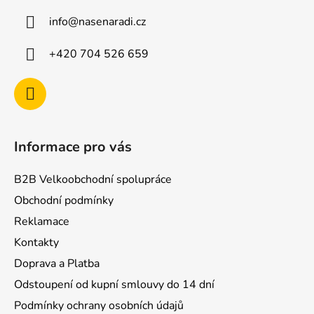
a
info
@
nasenaradi.cz
t
í
+420 704 526 659
Informace pro vás
B2B Velkoobchodní spolupráce
Obchodní podmínky
Reklamace
Kontakty
Doprava a Platba
Odstoupení od kupní smlouvy do 14 dní
Podmínky ochrany osobních údajů