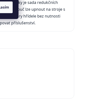
stí dodávky je sada redukčních
lasím
ků — kotouč lze upnout na stroje s
mi průměry hřídele bez nutnosti
ovat příslušenství.