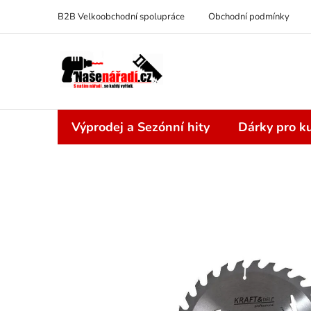
Přejít
B2B Velkoobchodní spolupráce
Obchodní podmínky
na
obsah
Výprodej a Sezónní hity
Dárky pro ku