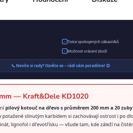
Tisíce spokojených zákazníků
✓
Možnost vrácení zboží
✓
📞 Nevíte si rady? Ozvěte se – rádi vám poradíme! 😊
0 mm — Kraft&Dele KD1020
lní
pilový kotouč na dřevo s průměrem 200 mm a 20 zuby 
by potažené slinutým karbidem si zachovávají ostrost i po
nát, lignofol i dřevotřísku — všude tam, kde záleží na čisté