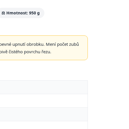
⚖️ Hmotnost: 950 g
t pevné upnutí obrobku. Mení počet zubů
pivě čistého povrchu řezu.