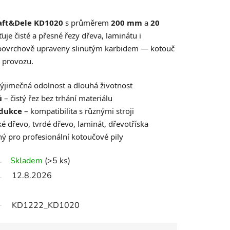
raft&Dele KD1020
s průměrem
200 mm
a
20
ťuje čisté a přesné řezy dřeva, laminátu i
a povrchově upraveny slinutým karbidem — kotouč
m provozu.
ýjimečná odolnost a dlouhá životnost
ů
– čistý řez bez trhání materiálu
edukce
– kompatibilita s různými stroji
 dřevo, tvrdé dřevo, laminát, dřevotříska
ý pro profesionální kotoučové pily
Skladem
(>5 ks)
12.8.2026
KD1222_KD1020