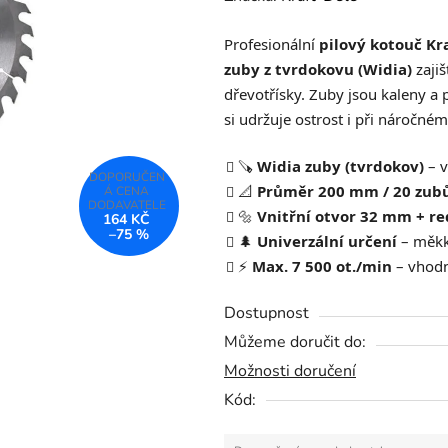
produktu
Profesionální
pilový kotouč K
je
zuby z tvrdokovu (Widia)
zajiš
0,0
dřevotřísky. Zuby jsou kaleny 
z
si udržuje ostrost i při náročné
5
hvězdiček.
🪚
Widia zuby (tvrdokov)
– v
📐
Průměr 200 mm / 20 zub
🔩
Vnitřní otvor 32 mm + r
164 KČ
–75 %
🌲
Univerzální určení
– měkké
⚡
Max. 7 500 ot./min
– vhodn
Dostupnost
Můžeme doručit do:
Možnosti doručení
Kód: