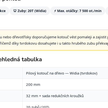
ukce
🦷 Zuby: 20T (Widia)
⚡ Max. otáčky: 7 500 ot./min
átu nebo dřevotřísky doporučujeme kotouč vést pomaleji a zajisti
přičemž díky tvrdokovu dosahujete i u takto hrubého zubu překva
ehledná tabulka
Pilový kotouč na dřevo — Widia (tvrdokov)
200 mm
32 mm + sada redukčních kroužků
20 zubů (20T)