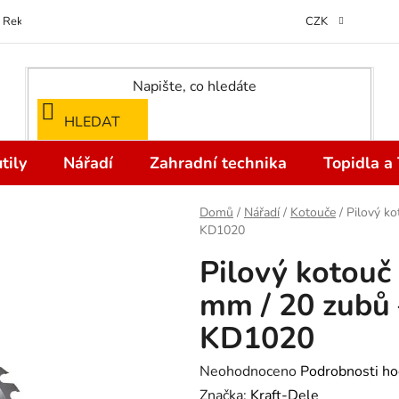
Reklamace
Kontakty
Doprava a Platba
Odstoupení od kupní
CZK
HLEDAT
tily
Nářadí
Zahradní technika
Topidla a
Domů
/
Nářadí
/
Kotouče
/
Pilový k
KD1020
Pilový kotouč
mm / 20 zubů
KD1020
Průměrné
Neohodnoceno
Podrobnosti ho
hodnocení
Značka:
Kraft-Dele