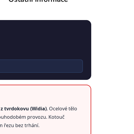
z tvrdokovu (Widia)
. Ocelové tělo
 dlouhodobém provozu. Kotouč
m řezu bez trhání.