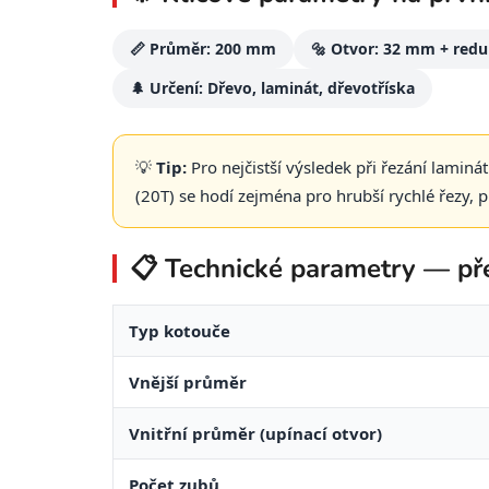
📏 Průměr: 200 mm
🔩 Otvor: 32 mm + red
🌲 Určení: Dřevo, laminát, dřevotříska
💡
Tip:
Pro nejčistší výsledek při řezání lamin
(20T) se hodí zejména pro hrubší rychlé řezy, 
📋 Technické parametry — př
Typ kotouče
Vnější průměr
Vnitřní průměr (upínací otvor)
Počet zubů