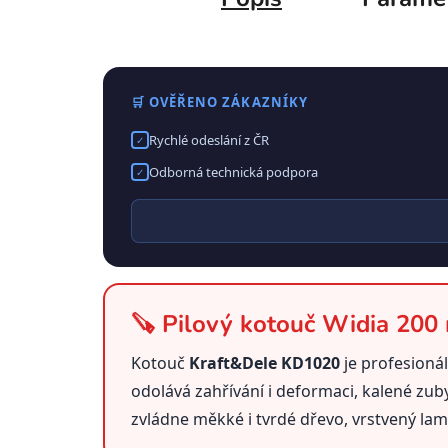
🛒 OVĚŘENO ZÁKAZNÍKY
Rychlé odeslání z ČR
✓
Odborná technická podpora
✓
🪚 Pilový kotouč Widia 20
Kotouč
Kraft&Dele KD1020
je profesioná
odolává zahřívání i deformaci, kalené zu
zvládne měkké i tvrdé dřevo, vrstvený lami