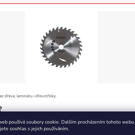
z dřeva, laminátu i dřevotřísky.
?
web používá soubory cookie. Dalším procházením tohoto webu
jete souhlas s jejich používáním.
✂️ Čistý řez bez trhání
🔩 R