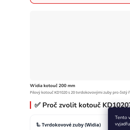
Widia kotouč 200 mm
Pilový kotouč KD1020 s 20 tvrdokovovými zuby pro čistý ře
✅ Proč zvolit kotouč KD1020
Tento 
vyjadřu
🦾 Tvrdokovové zuby (Widia)