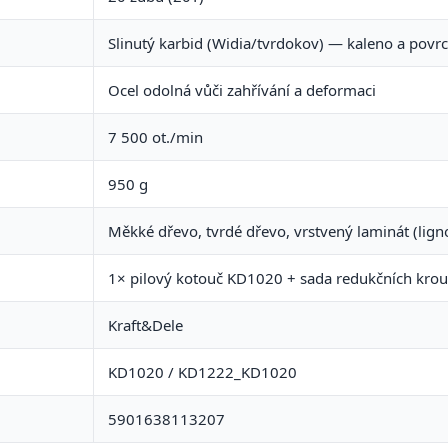
Slinutý karbid (Widia/tvrdokov) — kaleno a pov
Ocel odolná vůči zahřívání a deformaci
7 500 ot./min
950 g
Měkké dřevo, tvrdé dřevo, vrstvený laminát (ligno
1× pilový kotouč KD1020 + sada redukčních kro
Kraft&Dele
KD1020 / KD1222_KD1020
5901638113207