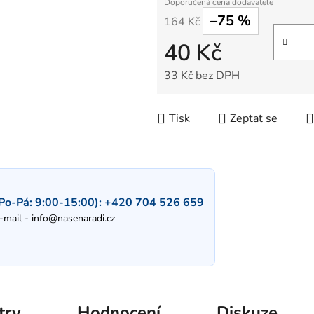
–75 %
164 Kč
40 Kč
33 Kč bez DPH
Měrná cena:
Tisk
Zeptat se
Po-Pá: 9:00-15:00):
+420 704 526 659
-mail -
info@nasenaradi.cz
try
Hodnocení
Diskuze