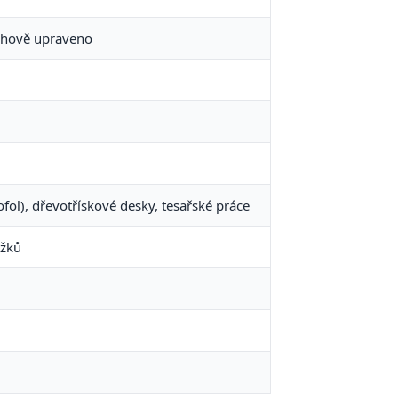
rchově upraveno
fol), dřevotřískové desky, tesařské práce
užků