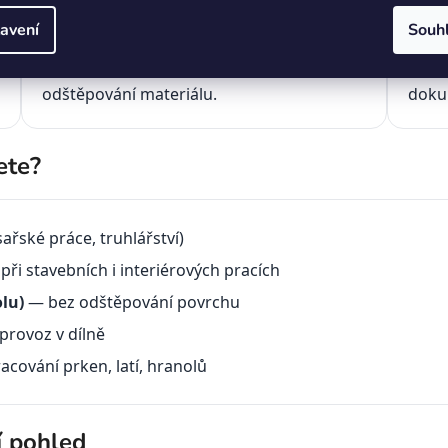
Dvacet menších zubů rozmístěných po
Součá
avení
Souh
celém obvodu kotouče zajišťuje hladký a
krouž
přesný řez — bez třepení, trhání ani
různý
odštěpování materiálu.
dokup
ete?
sařské práce, truhlářství)
při stavebních i interiérových pracích
lu)
— bez odštěpování povrchu
provoz v dílně
cování prken, latí, hranolů
í pohled