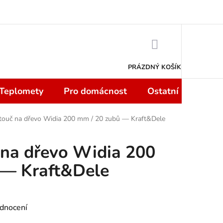
 smlouvy do 14 dní
Podmínky ochrany osobních údajů
Moje objedn
NÁKUPNÍ
KOŠÍK
PRÁZDNÝ KOŠÍK
 Teplomety
Pro domácnost
Ostatní
Sport
otouč na dřevo Widia 200 mm / 20 zubů — Kraft&Dele
 na dřevo Widia 200
 — Kraft&Dele
dnocení