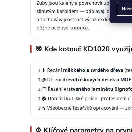
Zuby jsou kaleny a povrchově upraveny
Nast
slinutým karbidem — odolávají opotřebení
a zachovávají ostrost výrazně déle než
běžné ocelové kotouče.
🎯 Kde kotouč KD1020 využij
🌲 Řezání
měkkého a tvrdého dřeva
(te
🪵 Dělení
dřevotřískových desek a MDF
🗂️ Řezání
vrstveného laminátu (lignofo
🏠 Domácí kutilské práce i profesionální 
🔧 Všeobecné tesařské opracování — zkra
⚙️ Klíčové parametry na prvn