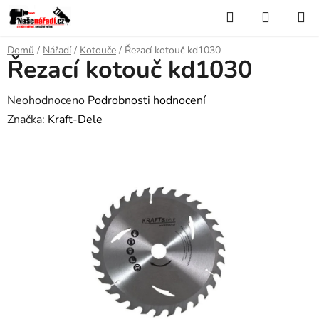
Přejít
Hledat
NÁKUP
na
KOŠÍK
obsah
Domů
/
Nářadí
/
Kotouče
/
Řezací kotouč kd1030
Řezací kotouč kd1030
Průměrné
Neohodnoceno
Podrobnosti hodnocení
hodnocení
Značka:
Kraft-Dele
produktu
je
0,0
z
5
hvězdiček.