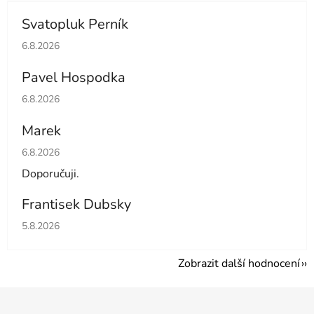
Svatopluk Perník
Hodnocení obchodu je 5 z 5 hvězdiček.
6.8.2026
Pavel Hospodka
Hodnocení obchodu je 5 z 5 hvězdiček.
6.8.2026
Marek
Hodnocení obchodu je 4 z 5 hvězdiček.
6.8.2026
Doporučuji.
Frantisek Dubsky
Hodnocení obchodu je 5 z 5 hvězdiček.
5.8.2026
Zobrazit další hodnocení
Z