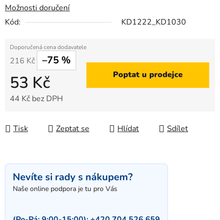
Možnosti doručení
Kód:
KD1222_KD1030
–75 %
216 Kč
Poptat u prodejce
53 Kč
44 Kč bez DPH
Měrná cena:
Tisk
Zeptat se
Hlídat
Sdílet
Nevíte si rady s nákupem?
Naše online podpora je tu pro Vás
(Po-Pá: 9:00-15:00):
+420 704 526 659