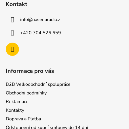
á
Kontakt
p
a
info
@
nasenaradi.cz
t
í
+420 704 526 659
Informace pro vás
B2B Velkoobchodní spolupráce
Obchodní podmínky
Reklamace
Kontakty
Doprava a Platba
Odstoupení od kupní smlouvy do 14 dní