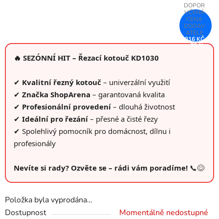
216 KČ
–75 %
🔥 SEZÓNNÍ HIT – Řezací kotouč KD1030
✔
Kvalitní řezný kotouč
– univerzální využití
✔
Značka ShopArena
– garantovaná kvalita
✔
Profesionální provedení
– dlouhá životnost
✔
Ideální pro řezání
– přesné a čisté řezy
✔ Spolehlivý pomocník pro domácnost, dílnu i
profesionály
Nevíte si rady? Ozvěte se – rádi vám poradíme!
📞😊
Položka byla vyprodána…
Dostupnost
Momentálně nedostupné