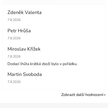
Zdeněk Valenta
Hodnocení obchodu je 5 z 5 hvězdiček.
7.8.2026
Petr Hrůša
Hodnocení obchodu je 5 z 5 hvězdiček.
7.8.2026
Miroslav Křížek
Hodnocení obchodu je 5 z 5 hvězdiček.
7.8.2026
Dodací lhůta krátká zboží bylo v pořádku.
Martin Svoboda
Hodnocení obchodu je 5 z 5 hvězdiček.
7.8.2026
Zobrazit další hodnocení
Z