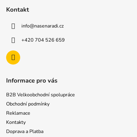
á
Kontakt
p
a
info
@
nasenaradi.cz
t
í
+420 704 526 659
Informace pro vás
B2B Velkoobchodní spolupráce
Obchodní podmínky
Reklamace
Kontakty
Doprava a Platba