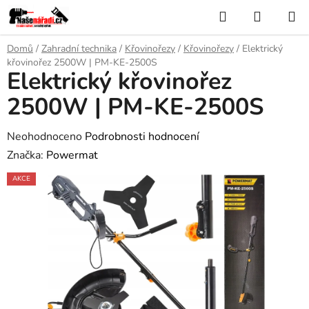
Přejít
Hledat
NÁKUP
na
KOŠÍK
obsah
Domů
/
Zahradní technika
/
Křovinořezy
/
Křovinořezy
/
Elektrický
křovinořez 2500W | PM-KE-2500S
Elektrický křovinořez
2500W | PM-KE-2500S
Průměrné
Neohodnoceno
Podrobnosti hodnocení
hodnocení
Značka:
Powermat
produktu
AKCE
je
0,0
z
5
hvězdiček.