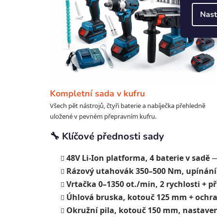
Nast
Kompletní sada v kufru
Všech pět nástrojů, čtyři baterie a nabíječka přehledně
uložené v pevném přepravním kufru.
🔧 Klíčové přednosti sady
48V Li-Ion platforma, 4 baterie v sadě
— 
Rázový utahovák 350–500 Nm, upínání
Vrtačka 0–1350 ot./min, 2 rychlosti + př
Úhlová bruska, kotouč 125 mm + ochra
Okružní pila, kotouč 150 mm, nastaven