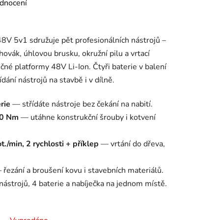
dnocení
 5v1 sdružuje pět profesionálních nástrojů –
hovák, úhlovou brusku, okružní pilu a vrtací
čné platformy 48V Li-Ion. Čtyři baterie v balení
řídání nástrojů na stavbě i v dílně.
rie
— střídáte nástroje bez čekání na nabití.
00 Nm
— utáhne konstrukční šrouby i kotvení
./min, 2 rychlosti + příklep
— vrtání do dřeva,
řezání a broušení kovu i stavebních materiálů.
ástrojů, 4 baterie a nabíječka na jednom místě.