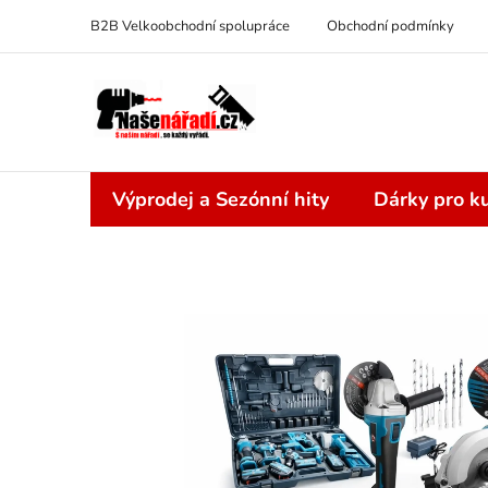
Přejít
B2B Velkoobchodní spolupráce
Obchodní podmínky
na
obsah
Výprodej a Sezónní hity
Dárky pro ku