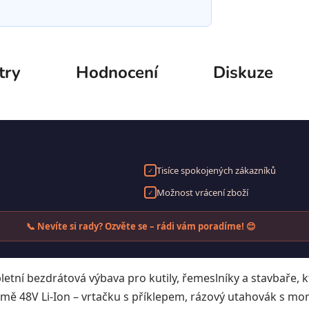
try
Hodnocení
Diskuze
Tisíce spokojených zákazníků
✓
Možnost vrácení zboží
✓
📞 Nevíte si rady? Ozvěte se – rádi vám poradíme! 😊
ní bezdrátová výbava pro kutily, řemeslníky a stavbaře, k
rmě 48V Li-Ion – vrtačku s příklepem, rázový utahovák s 