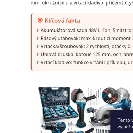
mm, okružní pilu a vrtací kladivo, přičemž čtyř
🎯 Klíčová fakta
Akumulátorová sada 48V Li-Ion, 5 nástroj
Rázový utahovák: max. krouticí moment 3
Vrtačka/šroubovák: 2 rychlosti, otáčky 0–3
Úhlová bruska: kotouč 125 mm, ochranný 
Vrtací kladivo: funkce vrtání i příklepu, 
Tento 
vyjadřu