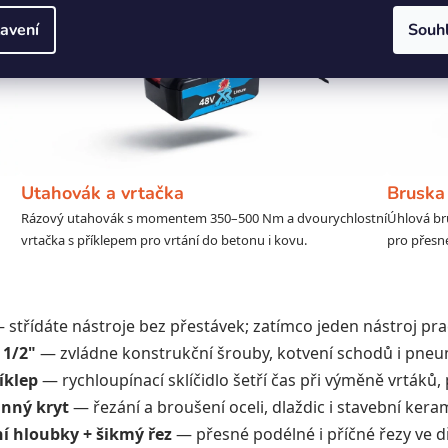
avení
Souh
Utahovák a vrtačka
Bruska 
Rázový utahovák s momentem 350–500 Nm a dvourychlostní
Úhlová br
vrtačka s příklepem pro vrtání do betonu i kovu.
pro přesné
střídáte nástroje bez přestávek; zatímco jeden nástroj prac
 1/2"
— zvládne konstrukční šrouby, kotvení schodů i pneu
íklep
— rychloupínací sklíčidlo šetří čas při výměně vrtáků, 
nný kryt
— řezání a broušení oceli, dlaždic i stavební kera
í hloubky + šikmý řez
— přesné podélné i příčné řezy ve 