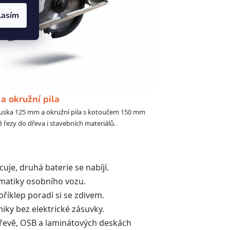
lasím
a okružní pila
uska 125 mm a okružní pila s kotoučem 150 mm
 řezy do dřeva i stavebních materiálů.
uje, druhá baterie se nabíjí.
matiky osobního vozu.
příklep poradí si se zdivem.
miky bez elektrické zásuvky.
dřevě, OSB a laminátových deskách