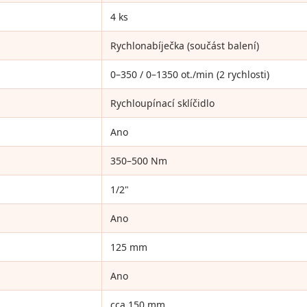
4 ks
Rychlonabíječka (součást balení)
0–350 / 0–1350 ot./min (2 rychlosti)
Rychloupínací sklíčidlo
Ano
350–500 Nm
1/2"
Ano
125 mm
Ano
cca 150 mm