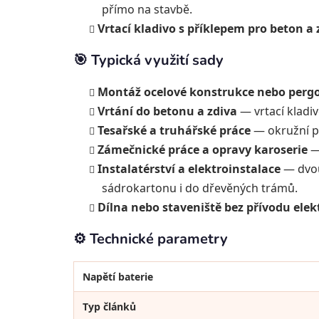
přímo na stavbě.
Vrtací kladivo s příklepem pro beton a 
🎯 Typická využití sady
Montáž ocelové konstrukce nebo pergo
Vrtání do betonu a zdiva
— vrtací kladiv
Tesařské a truhářské práce
— okružní pi
Zámečnické práce a opravy karoserie
— 
Instalatérství a elektroinstalace
— dvou
sádrokartonu i do dřevěných trámů.
Dílna nebo staveniště bez přívodu elek
⚙️ Technické parametry
Napětí baterie
Typ článků