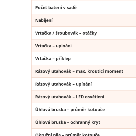
Počet baterií v sadě
Nabíjení
Vrtačka / šroubovák – otáčky
Vrtačka – upínání
Vrtačka – příklep
Rázový utahovák – max. krouticí moment
Rázový utahovák – upínání
Rázový utahovák – LED osvětlení
Úhlová bruska – průměr kotouče
Úhlová bruska – ochranný kryt
Okružní pila – průměr kotouče