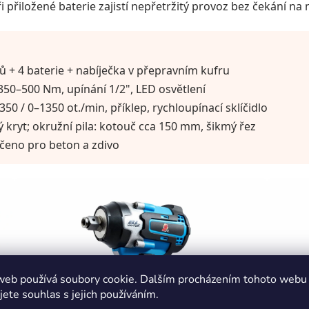
i přiložené baterie zajistí nepřetržitý provoz bez čekání na n
ů + 4 baterie + nabíječka v přepravním kufru
50–500 Nm, upínání 1/2", LED osvětlení
50 / 0–1350 ot./min, příklep, rychloupínací sklíčidlo
kryt; okružní pila: kotouč cca 150 mm, šikmý řez
určeno pro beton a zdivo
web používá soubory cookie. Dalším procházením tohoto webu
jete souhlas s jejich používáním.