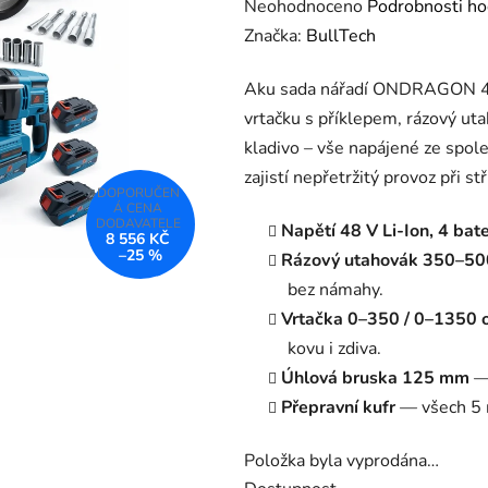
Průměrné
Neohodnoceno
Podrobnosti ho
hodnocení
Značka:
BullTech
produktu
Aku sada nářadí ONDRAGON 48V
je
vrtačku s příklepem, rázový uta
0,0
kladivo – vše napájené ze spole
z
zajistí nepřetržitý provoz při st
5
hvězdiček.
Napětí 48 V Li-Ion, 4 bate
8 556 KČ
–25 %
Rázový utahovák 350–5
bez námahy.
Vrtačka 0–350 / 0–1350 ot
kovu i zdiva.
Úhlová bruska 125 mm
— 
Přepravní kufr
— všech 5 n
Položka byla vyprodána…