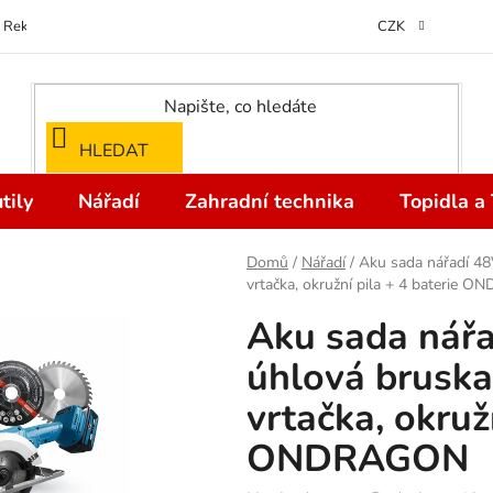
Reklamace
Kontakty
Doprava a Platba
Odstoupení od kupní
CZK
HLEDAT
tily
Nářadí
Zahradní technika
Topidla a
Domů
/
Nářadí
/
Aku sada nářadí 48V
vrtačka, okružní pila + 4 baterie
Aku sada nářa
úhlová bruska
vrtačka, okruž
ONDRAGON