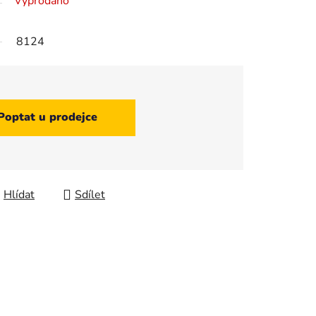
Vyprodáno
8124
Poptat u prodejce
Hlídat
Sdílet