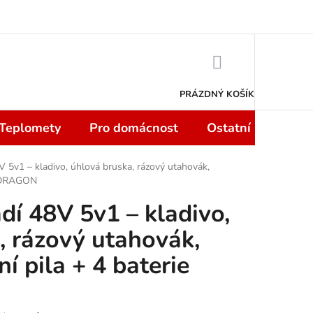
 smlouvy do 14 dní
Podmínky ochrany osobních údajů
Moje objedn
NÁKUPNÍ
KOŠÍK
PRÁZDNÝ KOŠÍK
 Teplomety
Pro domácnost
Ostatní
Sport
 5v1 – kladivo, úhlová bruska, rázový utahovák,
 ONDRAGON
dí 48V 5v1 – kladivo,
, rázový utahovák,
ní pila + 4 baterie