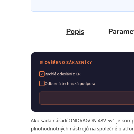
Popis
Parame
🛒 OVĚŘENO ZÁKAZNÍKY
Rychlé odeslání z ČR
✓
Odborná technická podpora
✓
Aku sada nářadí ONDRAGON 48V 5v1 je komplet
plnohodnotných nástrojů na společné platfo