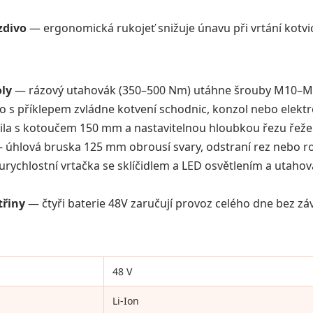
zdivo
— ergonomická rukojeť snižuje únavu při vrtání kotvi
ly
— rázový utahovák (350–500 Nm) utáhne šrouby M10–M1
o s příklepem zvládne kotvení schodnic, konzol nebo elektr
la s kotoučem 150 mm a nastavitelnou hloubkou řezu řeže 
úhlová bruska 125 mm obrousí svary, odstraní rez nebo ro
rychlostní vrtačka se sklíčidlem a LED osvětlením a utaho
třiny
— čtyři baterie 48V zaručují provoz celého dne bez závi
48 V
Li-Ion