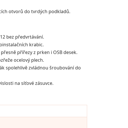
cích otvorů do tvrdých podkladů.
2 bez předvrtávání.
oinstalačních krabic.
přesně přířezy z prken i OSB desek.
zřeže ocelový plech.
vák spolehlivě zvládnou šroubování do
slosti na síťové zásuvce.