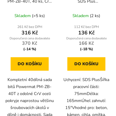
PM-ZB-40T, 40 ks, CrV
SDS Plus
ocel, 30/75 mm
17x165x75mm PM-
DL-15T
Skladem
(>5 ks)
Skladem
(2 ks)
261 Kč bez DPH
112 Kč bez DPH
316 Kč
136 Kč
370 Kč
166 Kč
(–14 %)
(–18 %)
DO KOŠÍKU
DO KOŠÍKU
Kompletní 40dílná sada
Uchycení: SDS PlusŠířka
bitů Powermat PM-ZB-
pracovní části:
40T z odolné CrV oceli
75mmDélka:
pokryje naprostou většinu
165mmÚhel zahnutí:
šroubovacích úkolů v
15°Vhodné pro: beton,
dílně i domácnosti. Sada
kámen, cihla, omítka,