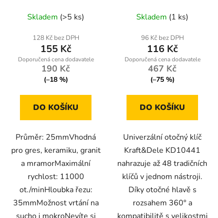
48 v 1
Skladem
(>5 ks)
Skladem
(1 ks)
128 Kč bez DPH
96 Kč bez DPH
155 Kč
116 Kč
190 Kč
467 Kč
(–18 %)
(–75 %)
DO KOŠÍKU
DO KOŠÍKU
Průměr: 25mmVhodná
Univerzální otočný klíč
pro gres, keramiku, granit
Kraft&Dele KD10441
a mramorMaximální
nahrazuje až 48 tradičních
rychlost: 11000
klíčů v jednom nástroji.
ot./minHloubka řezu:
Díky otočné hlavě s
35mmMožnost vrtání na
rozsahem 360° a
sucho i mokroNevíte si
kompatibilitě s velikostmi