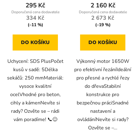
295 Kč
2 160 Kč
334 Kč
2 673 Kč
(–11 %)
(–19 %)
DO KOŠÍKU
DO KOŠÍKU
Uchycení: SDS PlusPočet
Výkonný motor 1650W
kusů v sadě: 5Délka
pro efektivní řezáníIdeální
sekáčů: 250 mmMateriál:
pro přesné a rychlé řezy
vysoce kvalitní
do dřevaStabilní
ocelVhodné pro beton,
konstrukce pro
cihly a kámenNevíte si
bezpečnou práciSnadné
rady? Ozvěte se – rádi
nastavení a
vám poradíme! 📞😊
ovládáníNevíte si rady?
Ozvěte se –...