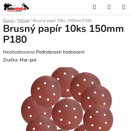
Přejít
Hledat
NÁKUP
na
KOŠÍK
obsah
Domů
/
Nářadí
/
Brusný papír 10ks 150mm P180
Brusný papír 10ks 150mm
P180
Průměrné
Neohodnoceno
Podrobnosti hodnocení
hodnocení
Značka:
Mar-pol
produktu
je
0,0
z
5
hvězdiček.