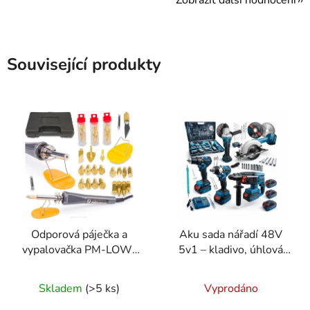
Zobrazit další hodnocení
Související produkty
Odporová páječka a
Aku sada nářadí 48V
vypalovačka PM-LOW-
5v1 – kladivo, úhlová
60
bruska, rázový utahovák,
vrtačka, okružní pila + 4
Skladem
(>5 ks)
Vyprodáno
baterie ONDRAGON