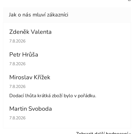
Zdeněk Valenta
Hodnocení obchodu je 5 z 5 hvězdiček.
7.8.2026
Petr Hrůša
Hodnocení obchodu je 5 z 5 hvězdiček.
7.8.2026
Miroslav Křížek
Hodnocení obchodu je 5 z 5 hvězdiček.
7.8.2026
Dodací lhůta krátká zboží bylo v pořádku.
Martin Svoboda
Hodnocení obchodu je 5 z 5 hvězdiček.
7.8.2026