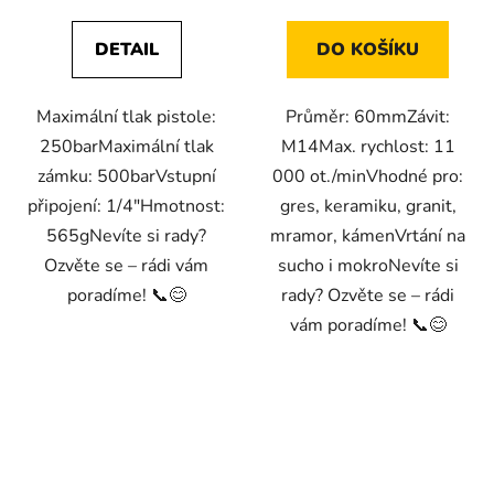
DETAIL
DO KOŠÍKU
Maximální tlak pistole:
Průměr: 60mmZávit:
250barMaximální tlak
M14Max. rychlost: 11
zámku: 500barVstupní
000 ot./minVhodné pro:
připojení: 1/4″Hmotnost:
gres, keramiku, granit,
565gNevíte si rady?
mramor, kámenVrtání na
Ozvěte se – rádi vám
sucho i mokroNevíte si
poradíme! 📞😊
rady? Ozvěte se – rádi
vám poradíme! 📞😊