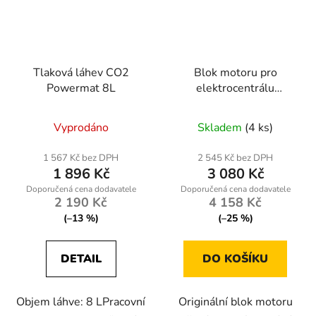
Tlaková láhev CO2
Blok motoru pro
Powermat 8L
elektrocentrálu
Kraft&Dele KD120 –
náhradní díl nr783
Vyprodáno
Skladem
(4 ks)
1 567 Kč bez DPH
2 545 Kč bez DPH
1 896 Kč
3 080 Kč
2 190 Kč
4 158 Kč
(–13 %)
(–25 %)
DETAIL
DO KOŠÍKU
Objem láhve: 8 LPracovní
Originální blok motoru