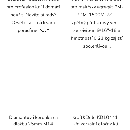
pro profesionální i domácí
pro malířský agregát PM-
použití.Nevíte si rady?
PDM-1500M-ZZ —
Ozvěte se – rádi vám
zpětný přetlakový ventil
poradíme! 📞😊
se závitem 9/16"-18 a
hmotností 0,23 kg zajistí
spolehlivou...
Diamantová korunka na
Kraft&Dele KD10441 –
dlažbu 25mm M14
Univerzální otočný klíč