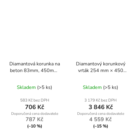
Diamantová korunka na
Diamantový korunkový
beton 83mm, 450mm,
vrták 254 mm × 450
1.1/4 UNC
mm, závit 1 1/4 UNC –
Powermat PM1565
Skladem
(>5 ks)
Skladem
(>5 ks)
583 Kč bez DPH
3 179 Kč bez DPH
706 Kč
3 846 Kč
787 Kč
4 559 Kč
(–10 %)
(–15 %)