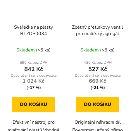
Svářečka na plasty
Zpětný přetlakový ventil
RTZDP0034
pro malířský agregát
Powermat PM-PDM-
1500M-ZZ
Skladem
(>5 ks)
Skladem
(>5 ks)
696 Kč bez DPH
436 Kč bez DPH
842 Kč
527 Kč
1 024 Kč
669 Kč
(–17 %)
(–21 %)
DO KOŠÍKU
DO KOŠÍKU
Efektivní nástroj pro
Originální náhradní díl
svařování plastů.Vhodná
Powermat určený přímo