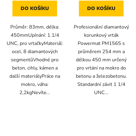
DO KOŠÍKU
DO KOŠÍKU
Průměr: 83mm, délka:
Profesionální diamantový
450mmUpínání: 1.1/4
korunkový vrták
UNC, pro vrtačkyMateriál:
Powermat PM1565 s
ocel, 8 diamantových
průměrem 254 mm a
segmentůVhodné pro
délkou 450 mm určený
beton, cihly, kámen a
pro vrtání na mokro do
další materiályPráce na
betonu a železobetonu.
mokro, váha:
Standardní závit 1 1/4
2,2kgNevíte...
UNC...