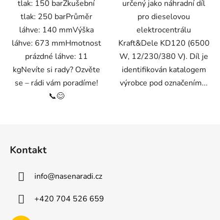
tlak: 150 barZkušební
určený jako náhradní díl
tlak: 250 barPrůměr
pro dieselovou
láhve: 140 mmVýška
elektrocentrálu
láhve: 673 mmHmotnost
Kraft&Dele KD120 (6500
prázdné láhve: 11
W, 12/230/380 V). Díl je
kgNevíte si rady? Ozvěte
identifikován katalogem
se – rádi vám poradíme!
výrobce pod označením...
📞😊
Z
á
Kontakt
p
a
info
@
nasenaradi.cz
t
í
+420 704 526 659