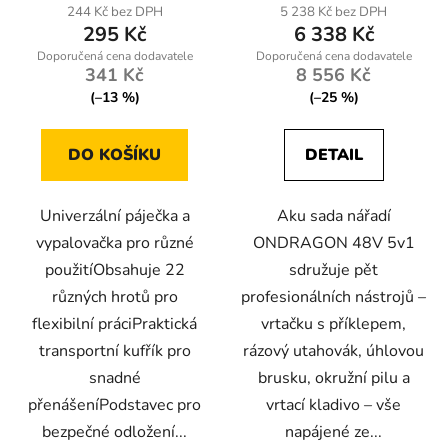
244 Kč bez DPH
5 238 Kč bez DPH
295 Kč
6 338 Kč
341 Kč
8 556 Kč
(–13 %)
(–25 %)
DO KOŠÍKU
DETAIL
Univerzální páječka a
Aku sada nářadí
vypalovačka pro různé
ONDRAGON 48V 5v1
použitíObsahuje 22
sdružuje pět
různých hrotů pro
profesionálních nástrojů –
flexibilní práciPraktická
vrtačku s příklepem,
transportní kufřík pro
rázový utahovák, úhlovou
snadné
brusku, okružní pilu a
přenášeníPodstavec pro
vrtací kladivo – vše
bezpečné odložení...
napájené ze...