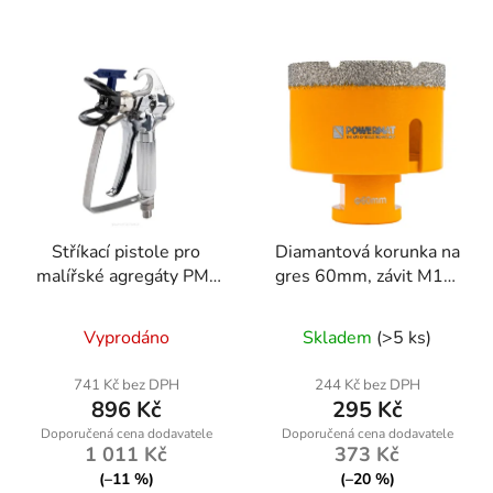
Stříkací pistole pro
Diamantová korunka na
malířské agregáty PM-
gres 60mm, závit M14,
PDM-1200/PM-PDM-
suché/mokré vrtání
1500M
Vyprodáno
Skladem
(>5 ks)
741 Kč bez DPH
244 Kč bez DPH
896 Kč
295 Kč
1 011 Kč
373 Kč
(–11 %)
(–20 %)