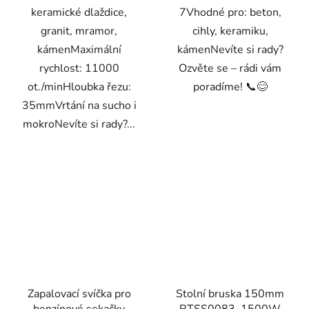
keramické dlaždice,
7Vhodné pro: beton,
granit, mramor,
cihly, keramiku,
kámenMaximální
kámenNevíte si rady?
rychlost: 11000
Ozvěte se – rádi vám
ot./minHloubka řezu:
poradíme! 📞😊
35mmVrtání na sucho i
mokroNevíte si rady?...
Zapalovací svíčka pro
Stolní bruska 150mm
benzínové sekačky
RTSS0083, 1500W