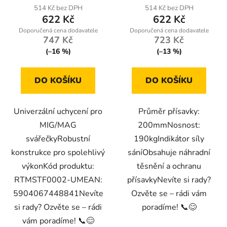
514 Kč bez DPH
514 Kč bez DPH
622 Kč
622 Kč
747 Kč
723 Kč
(–16 %)
(–13 %)
DO KOŠÍKU
DO KOŠÍKU
Univerzální uchycení pro
Průměr přísavky:
MIG/MAG
200mmNosnost:
svářečkyRobustní
190kgIndikátor síly
konstrukce pro spolehlivý
sáníObsahuje náhradní
výkonKód produktu:
těsnění a ochranu
RTMSTF0002-UMEAN:
přísavkyNevíte si rady?
5904067448841Nevíte
Ozvěte se – rádi vám
si rady? Ozvěte se – rádi
poradíme! 📞😊
vám poradíme! 📞😊