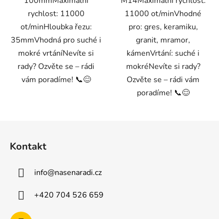
100mmMaximální
M14Maximální rychlost:
rychlost: 11000
11000 ot/minVhodné
ot/minHloubka řezu:
pro: gres, keramiku,
35mmVhodná pro suché i
granit, mramor,
mokré vrtáníNevíte si
kámenVrtání: suché i
rady? Ozvěte se – rádi
mokréNevíte si rady?
vám poradíme! 📞😊
Ozvěte se – rádi vám
poradíme! 📞😊
Z
á
Kontakt
p
a
info
@
nasenaradi.cz
t
í
+420 704 526 659