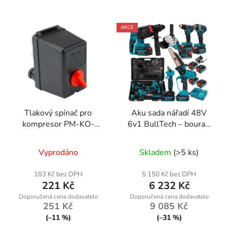
AKCE
Tlakový spínač pro
Aku sada nářadí 48V
kompresor PM-KO-
6v1 BullTech – bourací
300T-400V
kladivo, rázový
utahovák, bruska,
Vyprodáno
Skladem
(>5 ks)
příklepová vrtačka,
řetězová pila, zahradní
183 Kč bez DPH
5 150 Kč bez DPH
nůžky
221 Kč
6 232 Kč
251 Kč
9 085 Kč
(–11 %)
(–31 %)