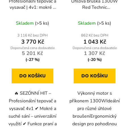
Profesionální tepovač a
Úhlová bruska 1300W
vysavač | 4v1: mokré a
Red Technic
suché sání, praní,
RTSZK0013
Průměrné
foukání | HEPA filtr |
Skladem
(>5 ks)
Skladem
(>5 ks)
objem 20 l
hodnocení
produktu
3 116 Kč bez DPH
862 Kč bez DPH
3 770 Kč
1 043 Kč
je
4,8
5 201 Kč
1 307 Kč
z
(–27 %)
(–20 %)
5
hvězdiček.
DO KOŠÍKU
DO KOŠÍKU
🔥 SEZÓNNÍ HIT –
Výkonný motor s
Profesionální tepovač a
příkonem 1300WIdeální
vysavač 4v1 ✔ Mokré a
pro různé úhlové
suché sání – univerzální
broušeníErgonomický
využití ✔ Funkce praní a
design pro pohodlnou