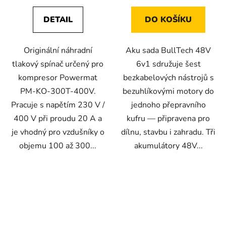
DETAIL
DO KOŠÍKU
Originální náhradní
Aku sada BullTech 48V
tlakový spínač určený pro
6v1 sdružuje šest
kompresor Powermat
bezkabelových nástrojů s
PM-KO-300T-400V.
bezuhlíkovými motory do
Pracuje s napětím 230 V /
jednoho přepravního
400 V při proudu 20 A a
kufru — připravena pro
je vhodný pro vzdušníky o
dílnu, stavbu i zahradu. Tři
objemu 100 až 300...
akumulátory 48V...