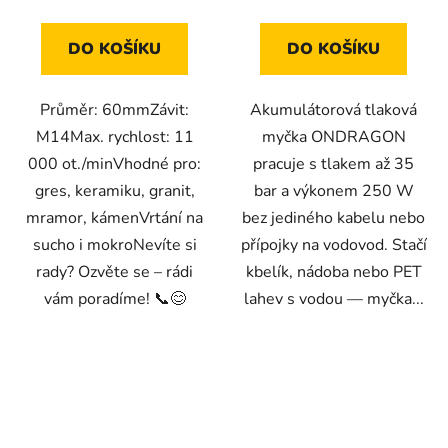
5
hvězdiček.
DO KOŠÍKU
DO KOŠÍKU
Průměr: 60mmZávit:
Akumulátorová tlaková
M14Max. rychlost: 11
myčka ONDRAGON
000 ot./minVhodné pro:
pracuje s tlakem až 35
gres, keramiku, granit,
bar a výkonem 250 W
mramor, kámenVrtání na
bez jediného kabelu nebo
sucho i mokroNevíte si
přípojky na vodovod. Stačí
rady? Ozvěte se – rádi
kbelík, nádoba nebo PET
vám poradíme! 📞😊
lahev s vodou — myčka...