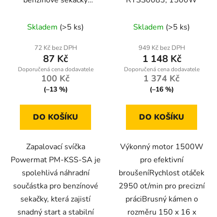
Powermat PM-KSS-SA
Skladem
(>5 ks)
Skladem
(>5 ks)
72 Kč bez DPH
949 Kč bez DPH
87 Kč
1 148 Kč
100 Kč
1 374 Kč
(–13 %)
(–16 %)
DO KOŠÍKU
DO KOŠÍKU
Zapalovací svíčka
Výkonný motor 1500W
Powermat PM-KSS-SA je
pro efektivní
spolehlivá náhradní
broušeníRychlost otáček
součástka pro benzínové
2950 ot/min pro precizní
sekačky, která zajistí
práciBrusný kámen o
snadný start a stabilní
rozměru 150 x 16 x