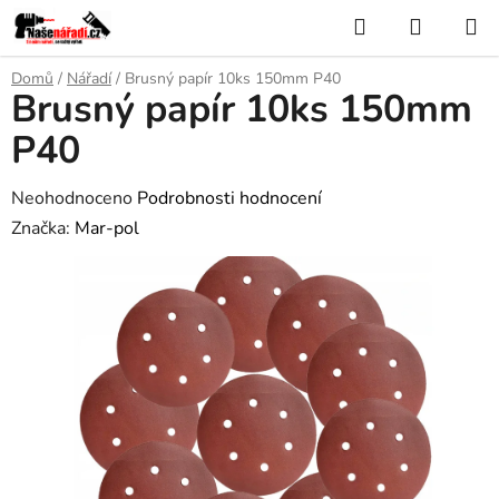
Přejít
Hledat
NÁKUP
na
KOŠÍK
obsah
Domů
/
Nářadí
/
Brusný papír 10ks 150mm P40
Brusný papír 10ks 150mm
P40
Průměrné
Neohodnoceno
Podrobnosti hodnocení
hodnocení
Značka:
Mar-pol
produktu
je
0,0
z
5
hvězdiček.