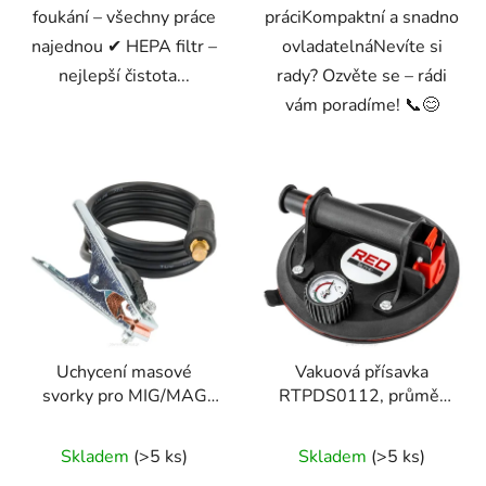
foukání – všechny práce
práciKompaktní a snadno
najednou ✔ HEPA filtr –
ovladatelnáNevíte si
nejlepší čistota...
rady? Ozvěte se – rádi
vám poradíme! 📞😊
Uchycení masové
Vakuová přísavka
svorky pro MIG/MAG
RTPDS0112, průměr
svařování
200mm, nosnost 190kg
RTMSTF0002-UM
Skladem
(>5 ks)
Skladem
(>5 ks)