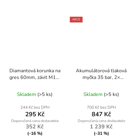
AKCE
Diamantová korunka na
Akumulátorová tlaková
gres 60mm, závit M14,
myčka 35 bar, 2×
suché/mokré vrtání
baterie 36 V, 250 W —
Průměrné
ONDRAGON
Skladem
(>5 ks)
Skladem
(>5 ks)
hodnocení
produktu
244 Kč bez DPH
700 Kč bez DPH
295 Kč
847 Kč
je
3,6
352 Kč
1 239 Kč
z
(–16 %)
(–31 %)