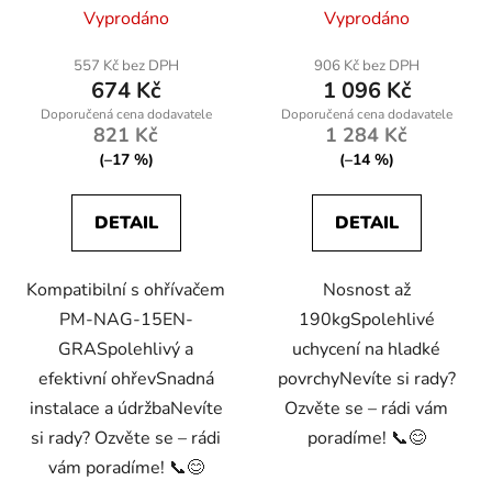
Vyprodáno
Vyprodáno
557 Kč bez DPH
906 Kč bez DPH
674 Kč
1 096 Kč
821 Kč
1 284 Kč
(–17 %)
(–14 %)
DETAIL
DETAIL
Kompatibilní s ohřívačem
Nosnost až
PM-NAG-15EN-
190kgSpolehlivé
GRASpolehlivý a
uchycení na hladké
efektivní ohřevSnadná
povrchyNevíte si rady?
instalace a údržbaNevíte
Ozvěte se – rádi vám
si rady? Ozvěte se – rádi
poradíme! 📞😊
vám poradíme! 📞😊