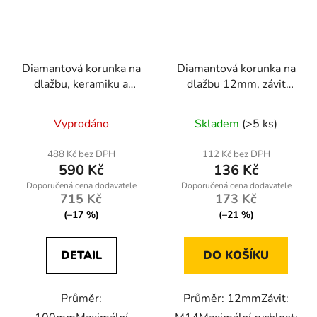
Diamantová korunka na
Diamantová korunka na
dlažbu, keramiku a
dlažbu 12mm, závit
kámen 100mm M14
M14
Vyprodáno
Skladem
(>5 ks)
488 Kč bez DPH
112 Kč bez DPH
590 Kč
136 Kč
715 Kč
173 Kč
(–17 %)
(–21 %)
DETAIL
DO KOŠÍKU
Průměr:
Průměr: 12mmZávit: