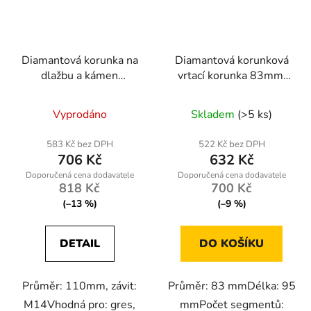
Diamantová korunka na
Diamantová korunková
dlažbu a kámen
vrtací korunka 83mm,
110mm, M14
M14, 95mm
Vyprodáno
Skladem
(>5 ks)
583 Kč bez DPH
522 Kč bez DPH
706 Kč
632 Kč
818 Kč
700 Kč
(–13 %)
(–9 %)
DETAIL
DO KOŠÍKU
Průměr: 110mm, závit:
Průměr: 83 mmDélka: 95
M14Vhodná pro: gres,
mmPočet segmentů: