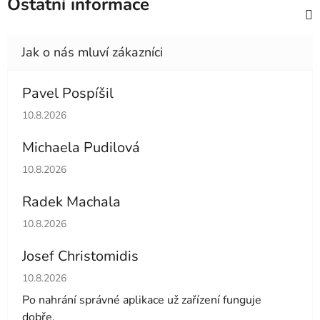
Ostatní informace
Pavel Pospíšil
Hodnocení obchodu je 5 z 5 hvězdiček.
10.8.2026
Michaela Pudilová
Hodnocení obchodu je 5 z 5 hvězdiček.
10.8.2026
Radek Machala
Hodnocení obchodu je 5 z 5 hvězdiček.
10.8.2026
Josef Christomidis
Hodnocení obchodu je 5 z 5 hvězdiček.
10.8.2026
Po nahrání správné aplikace už zařízení funguje
dobře.