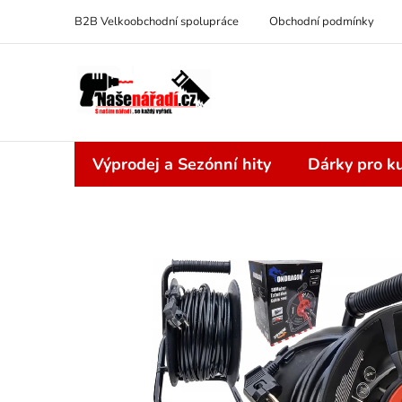
Přejít
B2B Velkoobchodní spolupráce
Obchodní podmínky
na
obsah
Výprodej a Sezónní hity
Dárky pro ku