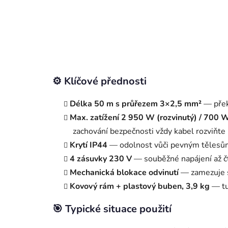
⚙️ Klíčové přednosti
Délka 50 m s průřezem 3×2,5 mm²
— přek
Max. zatížení 2 950 W (rozvinutý) / 700 W
zachování bezpečnosti vždy kabel rozviňte
Krytí IP44
— odolnost vůči pevným tělesům n
4 zásuvky 230 V
— souběžné napájení až čt
Mechanická blokace odvinutí
— zamezuje s
Kovový rám + plastový buben, 3,9 kg
— tu
🎯 Typické situace použití