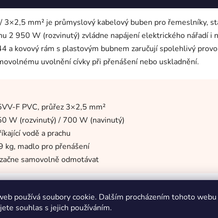
2,5 mm² je průmyslový kabelový buben pro řemeslníky, staveb
2 950 W (rozvinutý) zvládne napájení elektrického nářadí i n
44 a kovový rám s plastovým bubnem zaručují spolehlivý provoz
movolnému uvolnění cívky při přenášení nebo uskladnění.
05VV-F PVC, průřez 3×2,5 mm²
50 W (rozvinutý) / 700 W (navinutý)
íkající vodě a prachu
9 kg, madlo pro přenášení
nezačne samovolně odmotávat
web používá soubory cookie. Dalším procházením tohoto webu
jete souhlas s jejich používáním.