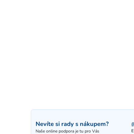
Nevíte si rady s nákupem?
(
E
Naše online podpora je tu pro Vás