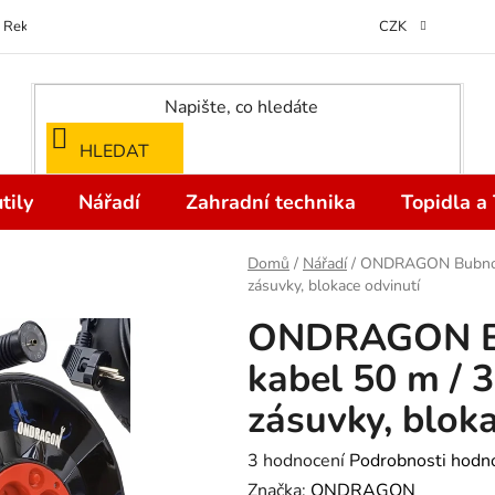
Reklamace
Kontakty
Doprava a Platba
Odstoupení od kupní
CZK
HLEDAT
tily
Nářadí
Zahradní technika
Topidla a
Domů
/
Nářadí
/
ONDRAGON Bubnový 
zásuvky, blokace odvinutí
ONDRAGON Bu
kabel 50 m / 
zásuvky, bloka
Průměrné
3 hodnocení
Podrobnosti hodn
hodnocení
Značka:
ONDRAGON