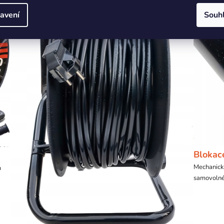
avení
Souh
Blokac
Mechanická
m
samovolné