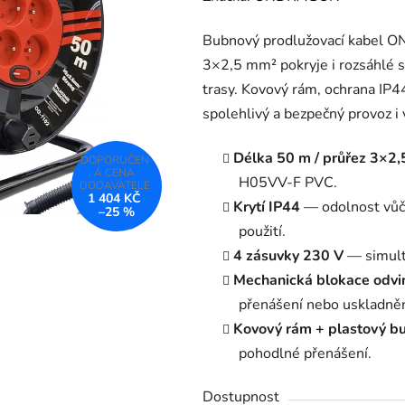
produktu
Bubnový prodlužovací kabel 
je
3×2,5 mm² pokryje i rozsáhlé s
5,0
trasy. Kovový rám, ochrana IP4
z
spolehlivý a bezpečný provoz i
5
hvězdiček.
Délka 50 m / průřez 3×2
H05VV-F PVC.
1 404 KČ
Krytí IP44
— odolnost vůči 
–25 %
použití.
4 zásuvky 230 V
— simultá
Mechanická blokace odvi
přenášení nebo uskladněn
Kovový rám + plastový bu
pohodlné přenášení.
Dostupnost