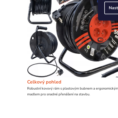
Nast
Celkový pohled
Robustní kovový rám s plastovým bubnem a ergonomický
madlem pro snadné přenášení na stavbu.