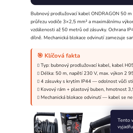
Bubnový prodlužovací kabel ONDRAGON 50 m / 3×
průřezu vodiče 3×2,5 mm² a maximálnímu výkonu 
vzdálenosti až 50 metrů od zásuvky. Ochrana IP
dílně. Mechanická blokace odvinutí zamezuje sa
🎯 Klíčová fakta
Typ: bubnový prodlužovací kabel, kabel H
Délka: 50 m, napětí 230 V, max. výkon 2 9
4 zásuvky s krytím IP44 — odolnost vůči stř
Kovový rám + plastový buben, hmotnost 3,
Mechanická blokace odvinutí — kabel se 
Tento 
vyjadřu