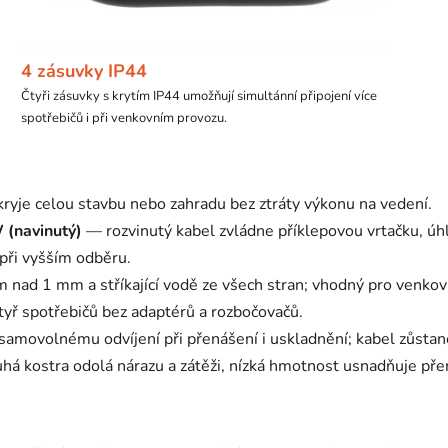
4 zásuvky IP44
Čtyři zásuvky s krytím IP44 umožňují simultánní připojení více
spotřebičů i při venkovním provozu.
ryje celou stavbu nebo zahradu bez ztráty výkonu na vedení.
 (navinutý)
— rozvinutý kabel zvládne příklepovou vrtačku, ú
 při vyšším odběru.
ad 1 mm a stříkající vodě ze všech stran; vhodný pro venkovní
yř spotřebičů bez adaptérů a rozbočovačů.
amovolnému odvíjení při přenášení i uskladnění; kabel zůstan
há kostra odolá nárazu a zátěži, nízká hmotnost usnadňuje př