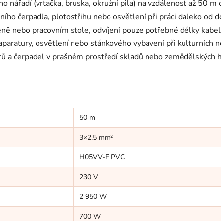
o nářadí (vrtačka, bruska, okružní pila) na vzdálenost až 50 m o
ního čerpadla, plotostřihu nebo osvětlení při práci daleko od 
ně nebo pracovním stole, odvíjení pouze potřebné délky kabel
paratury, osvětlení nebo stánkového vybavení při kulturních n
 a čerpadel v prašném prostředí skladů nebo zemědělských hal
50 m
3×2,5 mm²
H05VV-F PVC
230 V
2 950 W
700 W