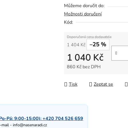
Můžeme doručit do:
Možnosti doručení
Kód:
–25 %
1 404 Kč
1 040 Kč
860 Kč bez DPH
Měrná cena:
Tisk
Zeptat se
Po-Pá: 9:00-15:00):
+420 704 526 659
-mail -
info@nasenaradi.cz