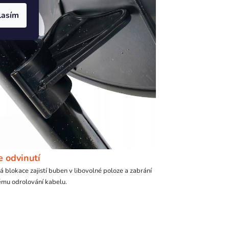
lasím
e odvinutí
 blokace zajistí buben v libovolné poloze a zabrání
mu odrolování kabelu.