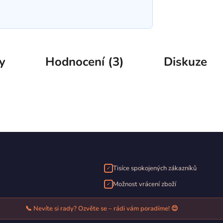
y
Hodnocení (3)
Diskuze
Tisíce spokojených zákazníků
✓
Možnost vrácení zboží
✓
📞 Nevíte si rady? Ozvěte se – rádi vám poradíme! 😊