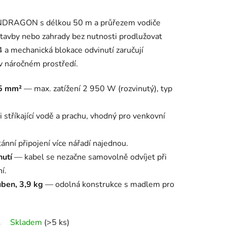
ONDRAGON s délkou 50 m a průřezem vodiče
tavby nebo zahrady bez nutnosti prodlužovat
4 a mechanická blokace odvinutí zaručují
 v náročném prostředí.
,5 mm²
— max. zatížení 2 950 W (rozvinutý), typ
stříkající vodě a prachu, vhodný pro venkovní
nní připojení více nářadí najednou.
nutí
— kabel se nezačne samovolně odvíjet při
í.
ben, 3,9 kg
— odolná konstrukce s madlem pro
Skladem
(>5 ks)