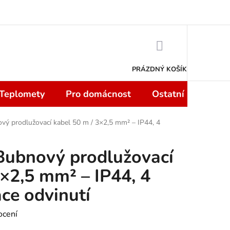
 smlouvy do 14 dní
Podmínky ochrany osobních údajů
Moje objedn
NÁKUPNÍ
KOŠÍK
PRÁZDNÝ KOŠÍK
 Teplomety
Pro domácnost
Ostatní
Sport
prodlužovací kabel 50 m / 3×2,5 mm² – IP44, 4
bnový prodlužovací
3×2,5 mm² – IP44, 4
ce odvinutí
ocení