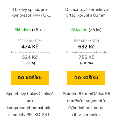
Tlakový spínač pro
Diamantová korunková
kompresor PM-KO-
vrtací korunka 83mm,
24T-50T-V2-WY
M14, 95mm
Skladem
(>5 ks)
Skladem
(>5 ks)
392 Kč bez DPH
522 Kč bez DPH
474 Kč
632 Kč
524 Kč
755 Kč
(–9 %)
(–16 %)
DO KOŠÍKU
DO KOŠÍKU
Spolehlivý tlakový spínač
Průměr: 83 mmDélka: 95
pro
mmPočet segmentů:
kompresoryKompatibilní
7Vhodné pro: beton,
s modely PM-KO-24T-
cihly, keramiku,