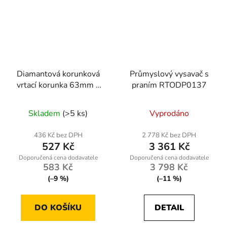
Diamantová korunková
Průmyslový vysavač s
vrtací korunka 63mm x
praním RTODP0137
450mm, 1.1/4 UNC
Skladem
(>5 ks)
Vyprodáno
436 Kč bez DPH
2 778 Kč bez DPH
527 Kč
3 361 Kč
583 Kč
3 798 Kč
(–9 %)
(–11 %)
DO KOŠÍKU
DETAIL