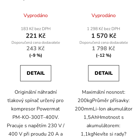
300T-400V
Vyprodáno
Vyprodáno
183 Kč bez DPH
1 298 Kč bez DPH
221 Kč
1 570 Kč
243 Kč
1 798 Kč
(–9 %)
(–12 %)
DETAIL
DETAIL
Originální náhradní
Maximální nosnost:
tlakový spínač určený pro
200kgPrůměr přísavky:
kompresor Powermat
200mmLi-Ion akumulátor
PM-KO-300T-400V.
1,5AhHmotnost s
Pracuje s napětím 230 V /
akumulátorem:
400 V při proudu 20 A a
1,1kgNevíte si rady?