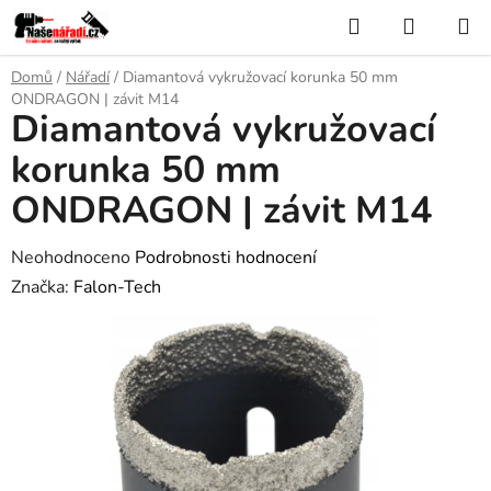
Přejít
Hledat
NÁKUP
na
KOŠÍK
obsah
Domů
/
Nářadí
/
Diamantová vykružovací korunka 50 mm
ONDRAGON | závit M14
Diamantová vykružovací
korunka 50 mm
ONDRAGON | závit M14
Průměrné
Neohodnoceno
Podrobnosti hodnocení
hodnocení
Značka:
Falon-Tech
produktu
je
0,0
z
5
hvězdiček.