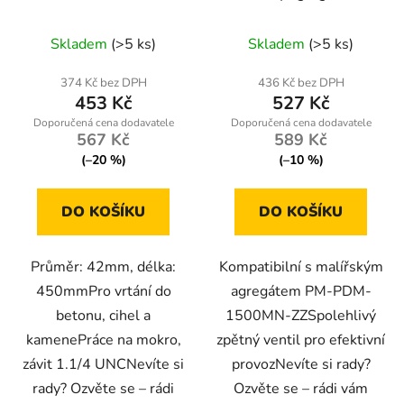
450mm, 1.1/4 UNC
PDM-1500MN-ZZ
Skladem
(>5 ks)
Skladem
(>5 ks)
374 Kč bez DPH
436 Kč bez DPH
453 Kč
527 Kč
567 Kč
589 Kč
(–20 %)
(–10 %)
DO KOŠÍKU
DO KOŠÍKU
Průměr: 42mm, délka:
Kompatibilní s malířským
450mmPro vrtání do
agregátem PM-PDM-
betonu, cihel a
1500MN-ZZSpolehlivý
kamenePráce na mokro,
zpětný ventil pro efektivní
závit 1.1/4 UNCNevíte si
provozNevíte si rady?
rady? Ozvěte se – rádi
Ozvěte se – rádi vám