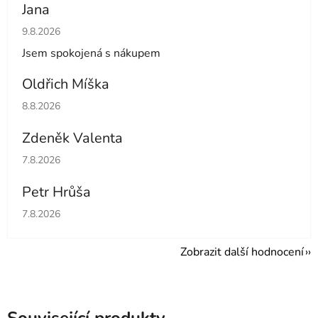
Jana
Hodnocení obchodu je 5 z 5 hvězdiček.
9.8.2026
Jsem spokojená s nákupem
Oldřich Míška
Hodnocení obchodu je 5 z 5 hvězdiček.
8.8.2026
Zdeněk Valenta
Hodnocení obchodu je 5 z 5 hvězdiček.
7.8.2026
Petr Hrůša
Hodnocení obchodu je 5 z 5 hvězdiček.
7.8.2026
Zobrazit další hodnocení