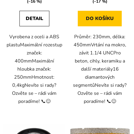
(–16 %)
(–17 %)
DETAIL
DO KOŠÍKU
Vyrobena z oceli a ABS
Průměr: 230mm, délka:
plastuMaximální rozestup
450mmVrtání na mokro,
značek:
závit 1.1/4 UNCPro
400mmMaximální
beton, cihly, keramiku a
hloubka značek:
další materiály16
250mmHmotnost:
diamantových
0,4kgNevíte si rady?
segmentůNevíte si rady?
Ozvěte se – rádi vám
Ozvěte se – rádi vám
poradíme! 📞😊
poradíme! 📞😊