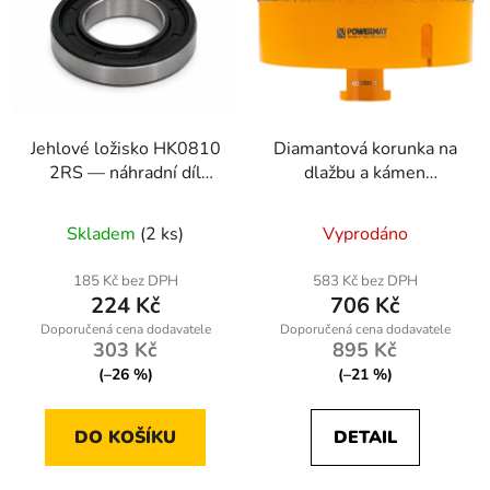
Jehlové ložisko HK0810
Diamantová korunka na
2RS — náhradní díl
dlažbu a kámen
Kraft-Dele (PLU
110mm, M14
nr2523)
Skladem
(2 ks)
Vyprodáno
185 Kč bez DPH
583 Kč bez DPH
224 Kč
706 Kč
303 Kč
895 Kč
(–26 %)
(–21 %)
DO KOŠÍKU
DETAIL