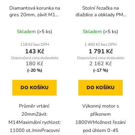
Diamantová korunka na
Stolní řezačka na
gres 20mm, závit M14,
dlaždice a obklady PM-
suché a mokré vrtání
PDG-1800
Skladem
(>5 ks)
Skladem
(>5 ks)
118 Kč bez DPH
1 480 Kč bez DPH
143 Kč
1 791 Kč
180 Kč
2 162 Kč
(–20 %)
(–17 %)
DO KOŠÍKU
DO KOŠÍKU
Průměr vrtání:
Výkonný motor s
20mmZávit:
příkonem
M14Maximální rychlost:
1800WMožnost řezání
11000 ot./minPracovní
pod úhlem 0-45