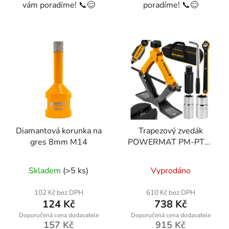
vám poradíme! 📞😊
poradíme! 📞😊
Diamantová korunka na
Trapezový zvedák
gres 8mm M14
POWERMAT PM-PTR-
2500T, 2500 kg
Průměrné
Skladem
(>5 ks)
Vyprodáno
hodnocení
produktu
102 Kč bez DPH
610 Kč bez DPH
124 Kč
738 Kč
je
5,0
157 Kč
915 Kč