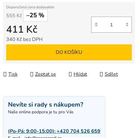
–25 %
555 Kč
411 Kč
340 Kč bez DPH
Měrná cena:
DO KOŠÍKU
Tisk
Zeptat se
Hlídat
Sdílet
Nevíte si rady s nákupem?
Naše online podpora je tu pro Vás
(Po-Pá: 9:00-15:00):
+420 704 526 659