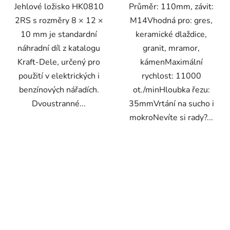
Jehlové ložisko HK0810
Průměr: 110mm, závit:
2RS s rozměry 8 × 12 ×
M14Vhodná pro: gres,
10 mm je standardní
keramické dlaždice,
náhradní díl z katalogu
granit, mramor,
Kraft-Dele, určený pro
kámenMaximální
použití v elektrických i
rychlost: 11000
benzínových nářadích.
ot./minHloubka řezu:
Dvoustranné...
35mmVrtání na sucho i
mokroNevíte si rady?...