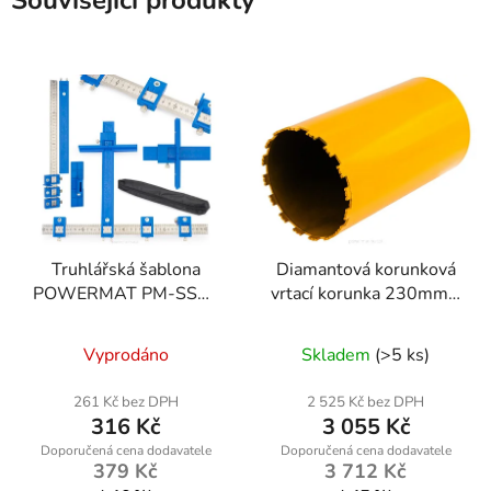
Související produkty
Truhlářská šablona
Diamantová korunková
POWERMAT PM-SSO-
vrtací korunka 230mm x
40M
450mm, 1.1/4 UNC
Vyprodáno
Skladem
(>5 ks)
261 Kč bez DPH
2 525 Kč bez DPH
316 Kč
3 055 Kč
379 Kč
3 712 Kč