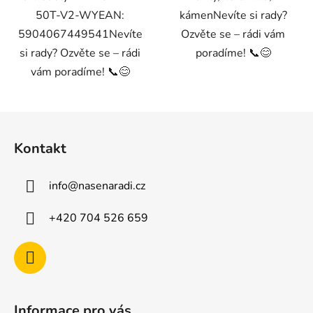
50T-V2-WYEAN:
kámenNevíte si rady?
5904067449541Nevíte
Ozvěte se – rádi vám
si rady? Ozvěte se – rádi
poradíme! 📞😊
vám poradíme! 📞😊
Z
á
Kontakt
p
a
info
@
nasenaradi.cz
t
í
+420 704 526 659
Informace pro vás