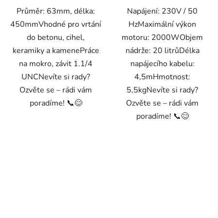
Průměr: 63mm, délka:
Napájení: 230V / 50
450mmVhodné pro vrtání
HzMaximální výkon
do betonu, cihel,
motoru: 2000WObjem
keramiky a kamenePráce
nádrže: 20 litrůDélka
na mokro, závit 1.1/4
napájecího kabelu:
UNCNevíte si rady?
4,5mHmotnost:
Ozvěte se – rádi vám
5,5kgNevíte si rady?
poradíme! 📞😊
Ozvěte se – rádi vám
poradíme! 📞😊