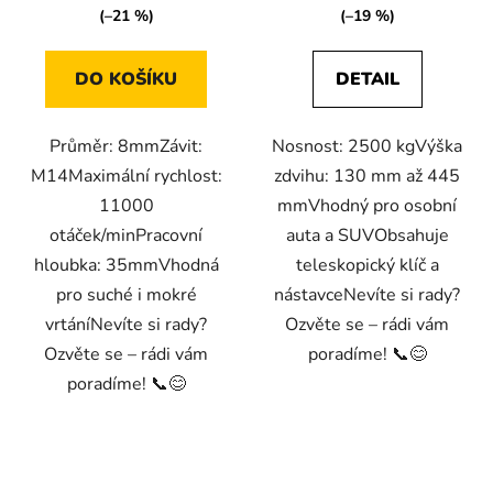
z
(–21 %)
(–19 %)
5
hvězdiček.
DO KOŠÍKU
DETAIL
Průměr: 8mmZávit:
Nosnost: 2500 kgVýška
M14Maximální rychlost:
zdvihu: 130 mm až 445
11000
mmVhodný pro osobní
otáček/minPracovní
auta a SUVObsahuje
hloubka: 35mmVhodná
teleskopický klíč a
pro suché i mokré
nástavceNevíte si rady?
vrtáníNevíte si rady?
Ozvěte se – rádi vám
Ozvěte se – rádi vám
poradíme! 📞😊
poradíme! 📞😊