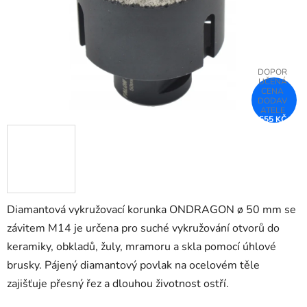
555 KČ
–25 %
Diamantová vykružovací korunka ONDRAGON ø 50 mm se
závitem M14 je určena pro suché vykružování otvorů do
keramiky, obkladů, žuly, mramoru a skla pomocí úhlové
brusky. Pájený diamantový povlak na ocelovém těle
zajišťuje přesný řez a dlouhou životnost ostří.