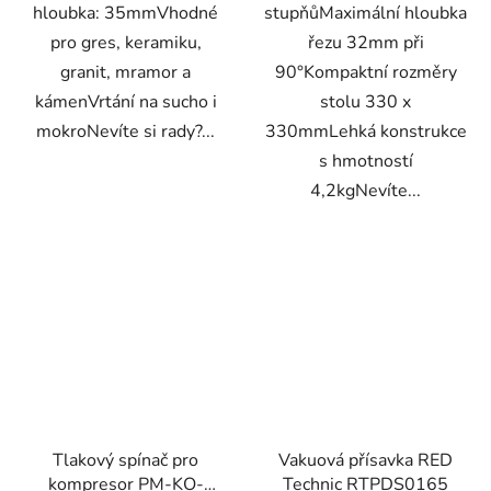
hloubka: 35mmVhodné
stupňůMaximální hloubka
pro gres, keramiku,
řezu 32mm při
granit, mramor a
90°Kompaktní rozměry
kámenVrtání na sucho i
stolu 330 x
mokroNevíte si rady?...
330mmLehká konstrukce
s hmotností
4,2kgNevíte...
Tlakový spínač pro
Vakuová přísavka RED
kompresor PM-KO-
Technic RTPDS0165