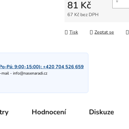
81 Kč
67 Kč bez DPH
Měrná cena:
Tisk
Zeptat se
Po-Pá: 9:00-15:00):
+420 704 526 659
-mail -
info@nasenaradi.cz
try
Hodnocení
Diskuze