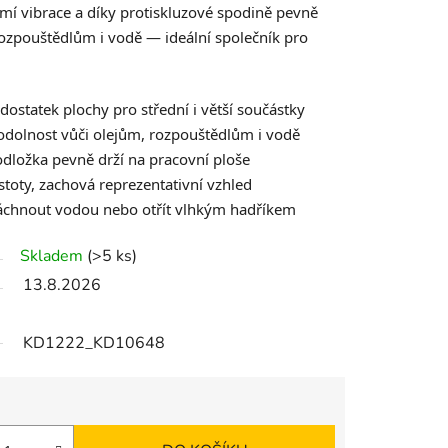
umí vibrace a díky protiskluzové spodině pevně
rozpouštědlům i vodě — ideální společník pro
dostatek plochy pro střední i větší součástky
odolnost vůči olejům, rozpouštědlům i vodě
dložka pevně drží na pracovní ploše
toty, zachová reprezentativní vzhled
láchnout vodou nebo otřít vlhkým hadříkem
Skladem
(>5 ks)
13.8.2026
KD1222_KD10648