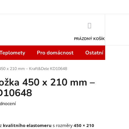
 smlouvy do 14 dní
Podmínky ochrany osobních údajů
Moje objedn
NÁKUPNÍ
KOŠÍK
PRÁZDNÝ KOŠÍK
 Teplomety
Pro domácnost
Ostatní
Sport
 450 x 210 mm – Kraft&Dele KD10648
ložka 450 x 210 mm –
D10648
dnocení
 z
kvalitního elastomeru
s rozměry
450 × 210