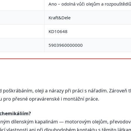
Ano – odolná vůči olejům a rozpouštěd
Kraft&Dele
KD10648
5903960000000
poškrábáním, oleji a nárazy při práci s nářadím. Zároveň t
u pro přesné opravárenské i montážní práce.
 chemikáliím?
 běžným dílenským kapalinám — motorovým olejům, převodo
í vlastnosti ani při dlouhodobém kontaktu s těmito látkam