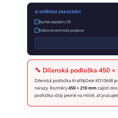
🛒 OVĚŘENO ZÁKAZNÍKY
Rychlé odeslání z ČR
✓
Odborná technická podpora
✓
🔧 Dílenská podložka 450 ×
Dílenská podložka Kraft&Dele KD10648 je
nárazy. Rozměry
450 × 210 mm
zajistí do
podložka vždy pevně na místě, ať pracujete