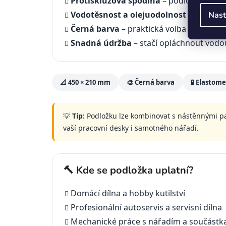
Protiskluzová spodina
– podložka pevně 
Vodotěsnost a olejuodolnost
– povrch n
Nast
Černá barva
– praktická volba do dílny, 
Snadná údržba
– stačí opláchnout vodo
📐 450 × 210 mm
🎨 Černá barva
🧪 Elastome
💡
Tip:
Podložku lze kombinovat s nástěnnými pan
vaší pracovní desky i samotného nářadí.
🔨 Kde se podložka uplatní?
Domácí dílna a hobby kutilství
Profesionální autoservis a servisní dílna
Mechanické práce s nářadím a součástk