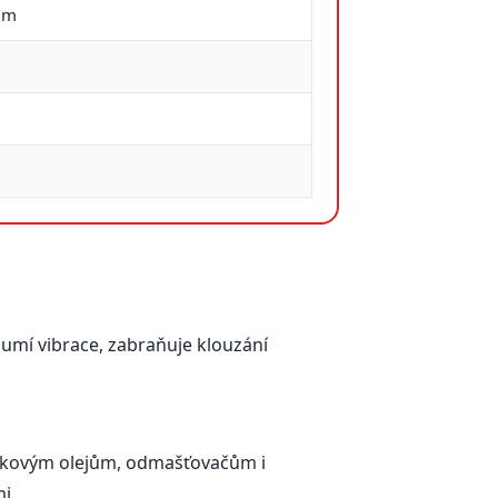
lům
lumí vibrace, zabraňuje klouzání
vkovým olejům, odmašťovačům i
i.