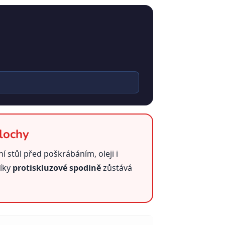
lochy
ní stůl před poškrábáním, oleji i
Díky
protiskluzové spodině
zůstává