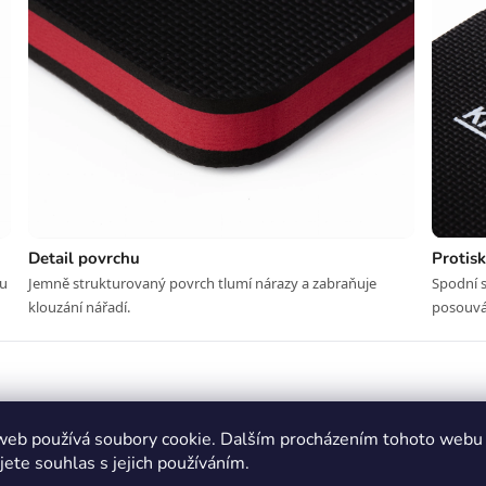
Detail povrchu
Protis
mu
Jemně strukturovaný povrch tlumí nárazy a zabraňuje
Spodní s
klouzání nářadí.
posouvá
ocha pro komfortní práci s různými předměty a součástkam
web používá soubory cookie. Dalším procházením tohoto webu
vnatý a odolný vůči olejům, rozpouštědlům i vodě
jete souhlas s jejich používáním.