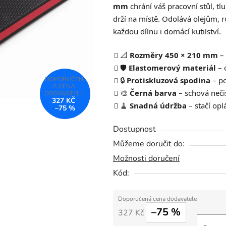
mm
chrání váš pracovní stůl, tl
0,0
drží na místě. Odolává olejům, 
z
každou dílnu i domácí kutilství.
5
hvězdiček.
📐
Rozměry 450 × 210 mm
– 
🛡️
Elastomerový materiál
– 
🔒
Protiskluzová spodina
– po
🎨
Černá barva
– schová nečis
327 KČ
🧹
Snadná údržba
– stačí op
–75 %
Dostupnost
Můžeme doručit do:
Možnosti doručení
Kód:
–75 %
327 Kč