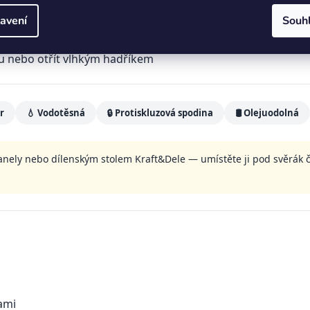
drží na místě, nepojíždí ani při usilovné práci
eprovsakuje kapaliny, chrání pracovní stůl
avení
Souh
méně viditelné opotřebení a znečištění
u nebo otřít vlhkým hadříkem
r
💧 Vodotěsná
🔒 Protiskluzová spodina
🛢️ Olejuodolná
ely nebo dílenským stolem Kraft&Dele — umístěte ji pod svěrák či 
ami