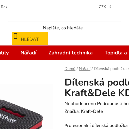
Reklamace
Kontakty
Doprava a Platba
Odstoupení od kupní
CZK
HLEDAT
tily
Nářadí
Zahradní technika
Topidla a
Domů
/
Nářadí
/
Dílenská podložka
Dílenská pod
Kraft&Dele K
Průměrné
Neohodnoceno
Podrobnosti ho
hodnocení
Značka:
Kraft-Dele
produktu
Profesionální dílenská podložka
je