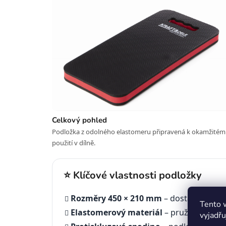
Celkový pohled
Podložka z odolného elastomeru připravená k okamžité
použití v dílně.
⭐ Klíčové vlastnosti podložky
Rozměry 450 × 210 mm
– dostatečná pl
Tento 
Elastomerový materiál
– pružný, houže
vyjadřu