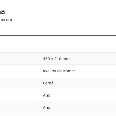
áži
měření
450 × 210 mm
Kvalitní elastomer
Černá
Ano
Ano