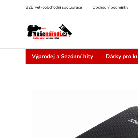
Přejít
B2B Velkoobchodní spolupráce
Obchodní podmínky
na
obsah
Výprodej a Sezónní hity
Dárky pro ku