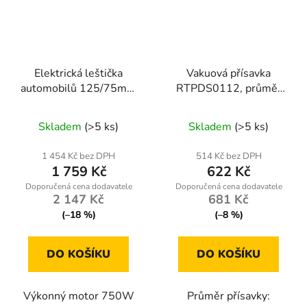
Elektrická leštička
Vakuová přísavka
automobilů 125/75mm
RTPDS0112, průměr
PM-PS-750T
200mm, nosnost 190kg
Skladem
(>5 ks)
Skladem
(>5 ks)
1 454 Kč bez DPH
514 Kč bez DPH
1 759 Kč
622 Kč
2 147 Kč
681 Kč
(–18 %)
(–8 %)
DO KOŠÍKU
DO KOŠÍKU
Výkonný motor 750W
Průměr přísavky: