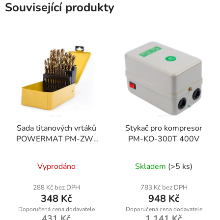
Související produkty
Sada titanových vrtáků
Stykač pro kompresor
POWERMAT PM-ZW-
PM-KO-300T 400V
25T, 25 ks
Vyprodáno
Skladem
(>5 ks)
288 Kč bez DPH
783 Kč bez DPH
348 Kč
948 Kč
431 Kč
1 141 Kč