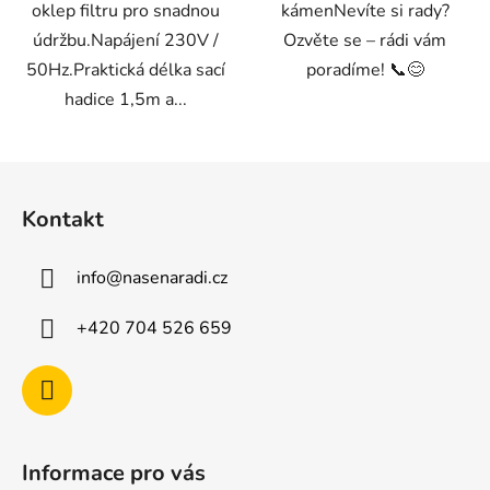
oklep filtru pro snadnou
kámenNevíte si rady?
údržbu.Napájení 230V /
Ozvěte se – rádi vám
50Hz.Praktická délka sací
poradíme! 📞😊
hadice 1,5m a...
Z
á
Kontakt
p
a
info
@
nasenaradi.cz
t
í
+420 704 526 659
Informace pro vás