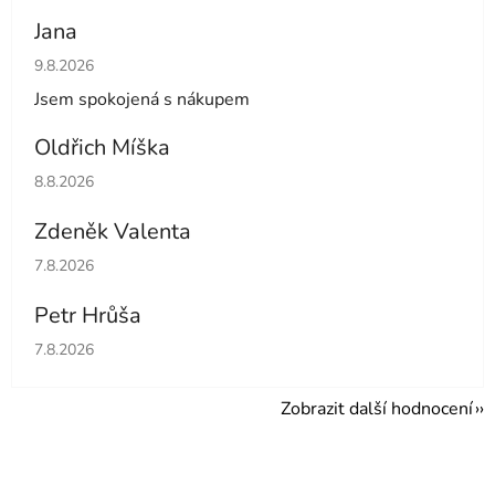
Jana
Hodnocení obchodu je 5 z 5 hvězdiček.
9.8.2026
Jsem spokojená s nákupem
Oldřich Míška
Hodnocení obchodu je 5 z 5 hvězdiček.
8.8.2026
Zdeněk Valenta
Hodnocení obchodu je 5 z 5 hvězdiček.
7.8.2026
Petr Hrůša
Hodnocení obchodu je 5 z 5 hvězdiček.
7.8.2026
Zobrazit další hodnocení