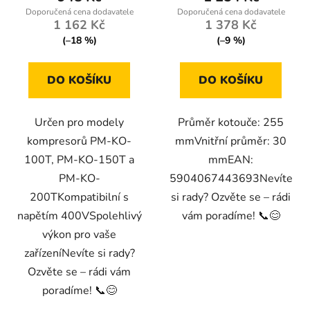
1 162 Kč
1 378 Kč
(–18 %)
(–9 %)
DO KOŠÍKU
DO KOŠÍKU
Určen pro modely
Průměr kotouče: 255
kompresorů PM-KO-
mmVnitřní průměr: 30
100T, PM-KO-150T a
mmEAN:
PM-KO-
5904067443693Nevíte
200TKompatibilní s
si rady? Ozvěte se – rádi
napětím 400VSpolehlivý
vám poradíme! 📞😊
výkon pro vaše
zařízeníNevíte si rady?
Ozvěte se – rádi vám
poradíme! 📞😊