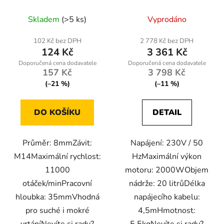
Skladem
(>5 ks)
Vyprodáno
102 Kč bez DPH
2 778 Kč bez DPH
124 Kč
3 361 Kč
157 Kč
3 798 Kč
(–21 %)
(–11 %)
DO KOŠÍKU
DETAIL
Průměr: 8mmZávit:
Napájení: 230V / 50
M14Maximální rychlost:
HzMaximální výkon
11000
motoru: 2000WObjem
otáček/minPracovní
nádrže: 20 litrůDélka
hloubka: 35mmVhodná
napájecího kabelu:
pro suché i mokré
4,5mHmotnost:
vrtáníNevíte si rady?
5,5kgNevíte si rady?