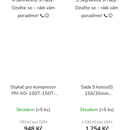
Ozvěte se – rádi vám
Ozvěte se – rádi vám
poradíme! 📞😊
poradíme! 📞😊
Stykač pro kompresor
Sada 5 kotoučů
PM-KO-100T-150T-
255/30mm
200T-400V
RTZTWD0082
Skladem
(>5 ks)
Skladem
(>5 ks)
783 Kč bez DPH
1 036 Kč bez DPH
948 Kč
1 254 Kč