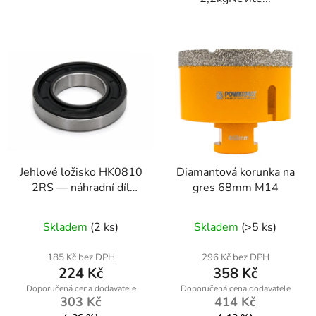
Jehlové ložisko HK0810
Diamantová korunka na
2RS — náhradní díl
gres 68mm M14
Kraft-Dele (PLU
nr2523)
Skladem
(2 ks)
Skladem
(>5 ks)
185 Kč bez DPH
296 Kč bez DPH
224 Kč
358 Kč
303 Kč
414 Kč