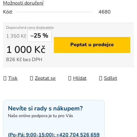
Možnosti doručení
Kód:
4680
–25 %
1 350 Kč
Poptat u prodejce
1 000 Kč
826 Kč bez DPH
Měrná cena:
Tisk
Zeptat se
Hlídat
Sdílet
Nevíte si rady s nákupem?
Naše online podpora je tu pro Vás
(Po-Pá: 9:00-15:00):
+420 704 526 659