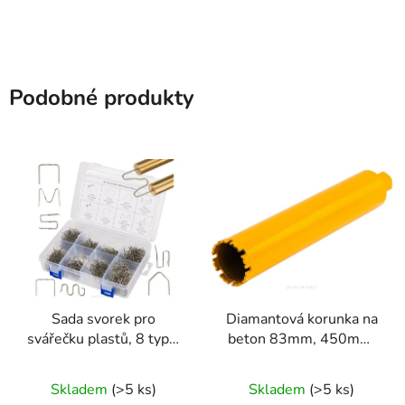
Podobné produkty
Sada svorek pro
Diamantová korunka na
svářečku plastů, 8 typů,
beton 83mm, 450mm,
800 ks + pouzdro
1.1/4 UNC
Skladem
(>5 ks)
Skladem
(>5 ks)