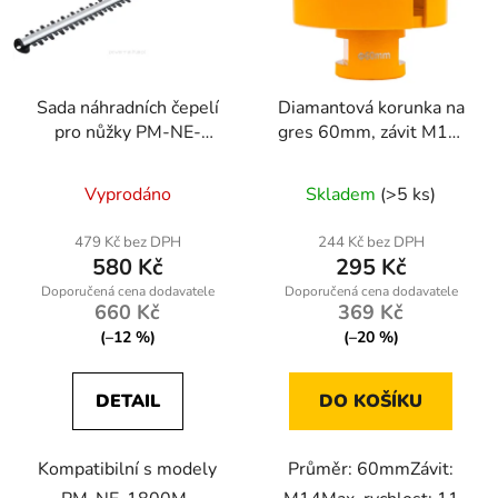
Sada náhradních čepelí
Diamantová korunka na
pro nůžky PM-NE-
gres 60mm, závit M14,
1800M-NO
suché/mokré vrtání
Vyprodáno
Skladem
(>5 ks)
479 Kč bez DPH
244 Kč bez DPH
580 Kč
295 Kč
660 Kč
369 Kč
(–12 %)
(–20 %)
DETAIL
DO KOŠÍKU
Kompatibilní s modely
Průměr: 60mmZávit: