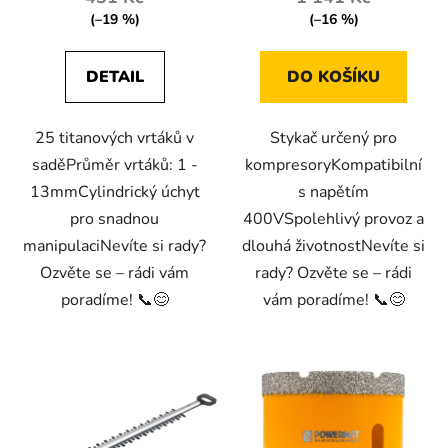
(–19 %)
(–16 %)
DETAIL
DO KOŠÍKU
25 titanových vrtáků v
Stykač určený pro
saděPrůměr vrtáků: 1 -
kompresoryKompatibilní
13mmCylindrický úchyt
s napětím
pro snadnou
400VSpolehlivý provoz a
manipulaciNevíte si rady?
dlouhá životnostNevíte si
Ozvěte se – rádi vám
rady? Ozvěte se – rádi
poradíme! 📞😊
vám poradíme! 📞😊