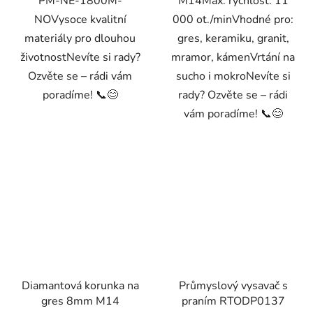
PM-NE-1800M-
M14Max. rychlost: 11
NOVysoce kvalitní
000 ot./minVhodné pro:
materiály pro dlouhou
gres, keramiku, granit,
životnostNevíte si rady?
mramor, kámenVrtání na
Ozvěte se – rádi vám
sucho i mokroNevíte si
poradíme! 📞😊
rady? Ozvěte se – rádi
vám poradíme! 📞😊
Diamantová korunka na
Průmyslový vysavač s
gres 8mm M14
praním RTODP0137