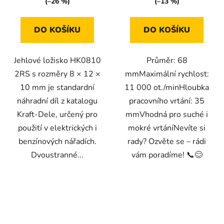
(–26 %)
(–13 %)
DO KOŠÍKU
DO KOŠÍKU
Jehlové ložisko HK0810
Průměr: 68
2RS s rozměry 8 × 12 ×
mmMaximální rychlost:
10 mm je standardní
11 000 ot./minHloubka
náhradní díl z katalogu
pracovního vrtání: 35
Kraft-Dele, určený pro
mmVhodná pro suché i
použití v elektrických i
mokré vrtáníNevíte si
benzínových nářadích.
rady? Ozvěte se – rádi
Dvoustranné...
vám poradíme! 📞😊