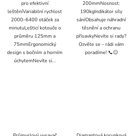
pro efektivní
200mmNosnost:
leštěníVariabilní rychlost
190kgIndikátor síly
2000–6400 otáček za
sáníObsahuje náhradní
minutuLešticí kotouče o
těsnění a ochranu
průměru 125mm a
přísavkyNevíte si rady?
75mmErgonomický
Ozvěte se – rádi vám
design s bočním a horním
poradíme! 📞😊
úchytemNevíte si...
Průmyslový vysavač
Diamantová korunková