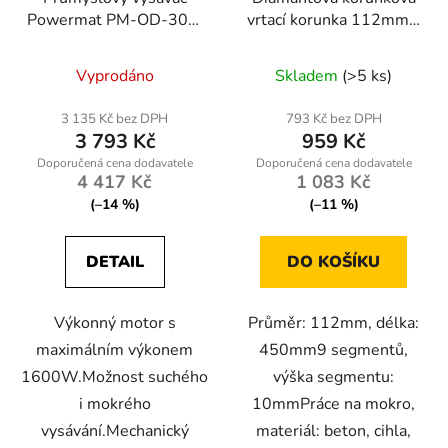
Powermat PM-OD-30M
vrtací korunka 112mm x
FC 1600W
450mm, 1.1/4 UNC, na
suché/mokré s
mokro
Vyprodáno
Skladem
(>5 ks)
mechanickým oklepem
3 135 Kč bez DPH
793 Kč bez DPH
3 793 Kč
959 Kč
4 417 Kč
1 083 Kč
(–14 %)
(–11 %)
DETAIL
DO KOŠÍKU
Výkonný motor s
Průměr: 112mm, délka:
maximálním výkonem
450mm9 segmentů,
1600W.Možnost suchého
výška segmentu:
i mokrého
10mmPráce na mokro,
vysávání.Mechanický
materiál: beton, cihla,