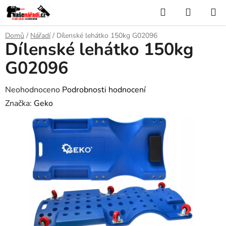
Přejít
Hledat
NÁKUP
na
KOŠÍK
obsah
Domů
/
Nářadí
/
Dílenské lehátko 150kg G02096
Dílenské lehátko 150kg
G02096
Průměrné
Neohodnoceno
Podrobnosti hodnocení
hodnocení
Značka:
Geko
produktu
je
0,0
z
5
hvězdiček.