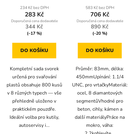
234 Kč bez DPH
583 Kč bez DPH
283 Kč
706 Kč
344 Kč
890 Kč
(–17 %)
(–20 %)
DO KOŠÍKU
DO KOŠÍKU
Kompletní sada svorek
Průměr: 83mm, délka:
určená pro svařování
450mmUpínání: 1.1/4
plastů obsahuje 800 kusů
UNC, pro vrtačkyMateriál:
v 8 různých typech — vše
ocel, 8 diamantových
přehledně uloženo v
segmentůVhodné pro
praktickém pouzdře.
beton, cihly, kámen a
Ideální volba pro kutily,
další materiályPráce na
autoservisy i...
mokro, váha:
2,2kgNevíte...