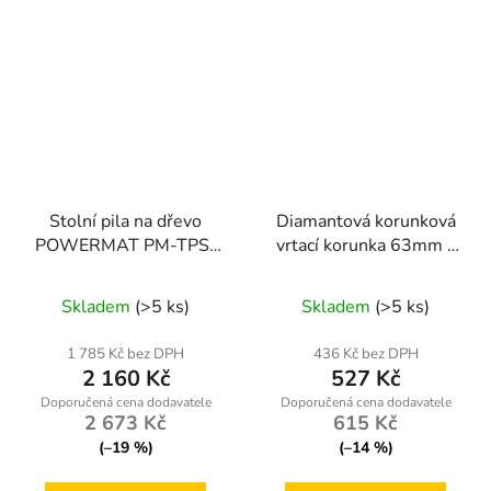
Stolní pila na dřevo
Diamantová korunková
POWERMAT PM-TPS-
vrtací korunka 63mm x
1650
450mm, 1.1/4 UNC
Skladem
(>5 ks)
Skladem
(>5 ks)
1 785 Kč bez DPH
436 Kč bez DPH
2 160 Kč
527 Kč
2 673 Kč
615 Kč
(–19 %)
(–14 %)