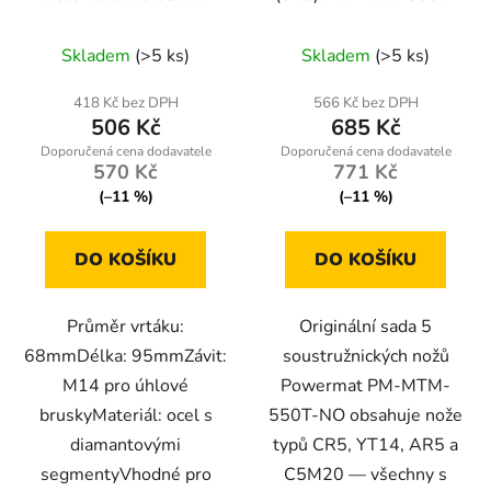
95mm, M14
NO
Skladem
(>5 ks)
Skladem
(>5 ks)
418 Kč bez DPH
566 Kč bez DPH
506 Kč
685 Kč
570 Kč
771 Kč
(–11 %)
(–11 %)
DO KOŠÍKU
DO KOŠÍKU
Průměr vrtáku:
Originální sada 5
68mmDélka: 95mmZávit:
soustružnických nožů
M14 pro úhlové
Powermat PM-MTM-
bruskyMateriál: ocel s
550T-NO obsahuje nože
diamantovými
typů CR5, YT14, AR5 a
segmentyVhodné pro
C5M20 — všechny s