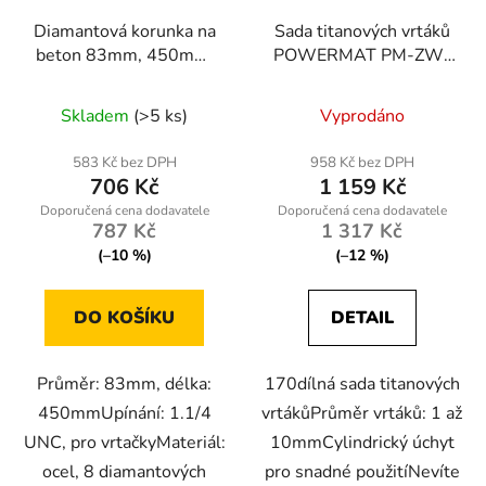
Diamantová korunka na
Sada titanových vrtáků
beton 83mm, 450mm,
POWERMAT PM-ZW-
1.1/4 UNC
170T, 170 ks
Skladem
(>5 ks)
Vyprodáno
583 Kč bez DPH
958 Kč bez DPH
706 Kč
1 159 Kč
787 Kč
1 317 Kč
(–10 %)
(–12 %)
DO KOŠÍKU
DETAIL
Průměr: 83mm, délka:
170dílná sada titanových
450mmUpínání: 1.1/4
vrtákůPrůměr vrtáků: 1 až
UNC, pro vrtačkyMateriál:
10mmCylindrický úchyt
ocel, 8 diamantových
pro snadné použitíNevíte