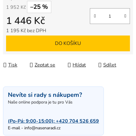
–25 %
1 952 Kč
1 446 Kč
1 195 Kč bez DPH
Měrná cena:
DO KOŠÍKU
Tisk
Zeptat se
Hlídat
Sdílet
Nevíte si rady s nákupem?
Naše online podpora je tu pro Vás
(Po-Pá: 9:00-15:00):
+420 704 526 659
E-mail -
info@nasenaradi.cz