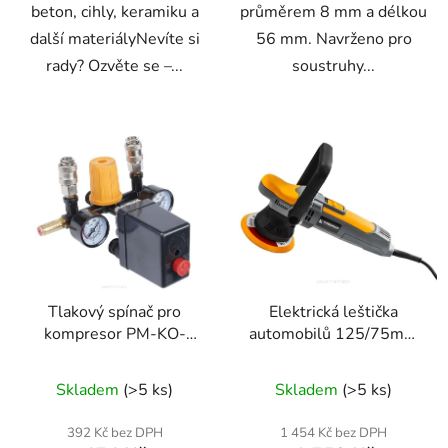
beton, cihly, keramiku a
průměrem 8 mm a délkou
další materiályNevíte si
56 mm. Navrženo pro
rady? Ozvěte se –...
soustruhy...
Tlakový spínač pro
Elektrická leštička
kompresor PM-KO-
automobilů 125/75mm
24T-50T-V2-WY
PM-PS-750T
Skladem
(>5 ks)
Skladem
(>5 ks)
392 Kč bez DPH
1 454 Kč bez DPH