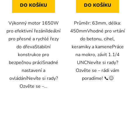
DO KOŠÍKU
DO KOŠÍKU
Výkonný motor 1650W
Průměr: 63mm, délka:
pro efektivní řezáníIdeální
450mmVhodné pro vrtání
pro přesné a rychlé řezy
do betonu, cihel,
do dřevaStabilní
keramiky a kamenePráce
konstrukce pro
na mokro, závit 1.1/4
bezpečnou práciSnadné
UNCNevíte si rady?
nastavení a
Ozvěte se – rádi vám
ovládáníNevíte si rady?
poradíme! 📞😊
Ozvěte se –...