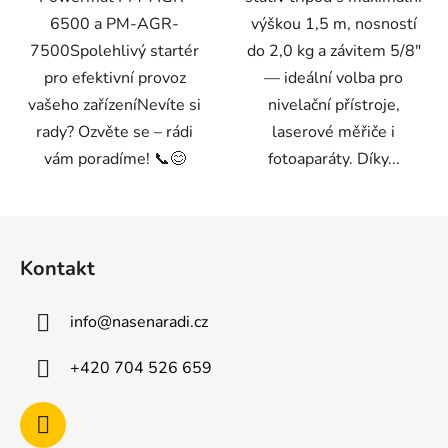
6500 a PM-AGR-
výškou 1,5 m, nosností
7500Spolehlivý startér
do 2,0 kg a závitem 5/8"
pro efektivní provoz
— ideální volba pro
vašeho zařízeníNevíte si
nivelační přístroje,
rady? Ozvěte se – rádi
laserové měřiče i
vám poradíme! 📞😊
fotoaparáty. Díky...
Z
á
Kontakt
p
a
info
@
nasenaradi.cz
t
í
+420 704 526 659