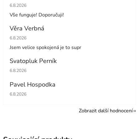
Hodnocení obchodu je 5 z 5 hvězdiček.
6.8.2026
Vše funguje! Doporučuji!
Věra Verbná
Hodnocení obchodu je 5 z 5 hvězdiček.
6.8.2026
Jsem velice spokojená je to supr
Svatopluk Perník
Hodnocení obchodu je 5 z 5 hvězdiček.
6.8.2026
Pavel Hospodka
Hodnocení obchodu je 5 z 5 hvězdiček.
6.8.2026
Zobrazit další hodnocení