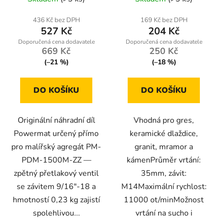
436 Kč bez DPH
169 Kč bez DPH
527 Kč
204 Kč
669 Kč
250 Kč
(–21 %)
(–18 %)
DO KOŠÍKU
DO KOŠÍKU
Originální náhradní díl
Vhodná pro gres,
Powermat určený přímo
keramické dlaždice,
pro malířský agregát PM-
granit, mramor a
PDM-1500M-ZZ —
kámenPrůměr vrtání:
zpětný přetlakový ventil
35mm, závit:
se závitem 9/16"-18 a
M14Maximální rychlost:
hmotností 0,23 kg zajistí
11000 ot/minMožnost
spolehlivou...
vrtání na sucho i