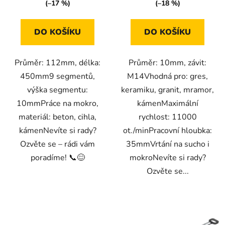
(–17 %)
(–18 %)
DO KOŠÍKU
DO KOŠÍKU
Průměr: 112mm, délka:
Průměr: 10mm, závit:
450mm9 segmentů,
M14Vhodná pro: gres,
výška segmentu:
keramiku, granit, mramor,
10mmPráce na mokro,
kámenMaximální
materiál: beton, cihla,
rychlost: 11000
kámenNevíte si rady?
ot./minPracovní hloubka:
Ozvěte se – rádi vám
35mmVrtání na sucho i
poradíme! 📞😊
mokroNevíte si rady?
Ozvěte se...