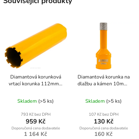
Související produkty
Diamantová korunková
Diamantová korunka na
vrtací korunka 112mm x
dlažbu a kámen 10mm,
450mm, 1.1/4 UNC, na
M14
mokro
Skladem
(>5 ks)
Skladem
(>5 ks)
793 Kč bez DPH
107 Kč bez DPH
959 Kč
130 Kč
1 164 Kč
160 Kč