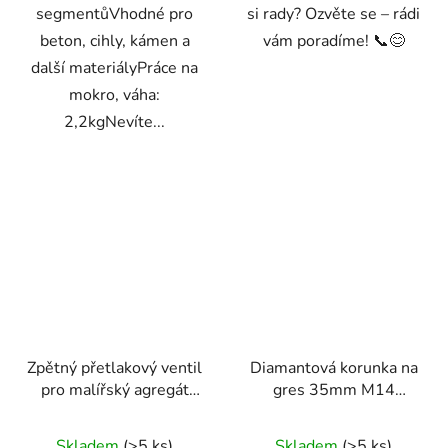
segmentůVhodné pro
si rady? Ozvěte se – rádi
beton, cihly, kámen a
vám poradíme! 📞😊
další materiályPráce na
mokro, váha:
2,2kgNevíte...
Zpětný přetlakový ventil
Diamantová korunka na
pro malířský agregát
gres 35mm M14
Powermat PM-PDM-
Powermat
1500M-ZZ
Skladem
(>5 ks)
Skladem
(>5 ks)