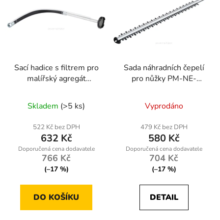
Sací hadice s filtrem pro
Sada náhradních čepelí
malířský agregát
pro nůžky PM-NE-
Powermat PM-PDM-
1800M-NO
1500M-WSF
Skladem
(>5 ks)
Vyprodáno
522 Kč bez DPH
479 Kč bez DPH
632 Kč
580 Kč
766 Kč
704 Kč
(–17 %)
(–17 %)
DO KOŠÍKU
DETAIL