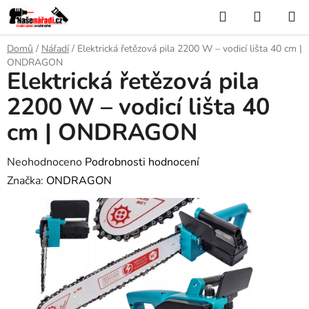
Přejít
Hledat
NÁKUP
na
KOŠÍK
obsah
Domů
/
Nářadí
/
Elektrická řetězová pila 2200 W – vodicí lišta 40 cm |
ONDRAGON
Elektrická řetězová pila
2200 W – vodicí lišta 40
cm | ONDRAGON
Průměrné
Neohodnoceno
Podrobnosti hodnocení
hodnocení
Značka:
ONDRAGON
produktu
je
0,0
z
5
hvězdiček.