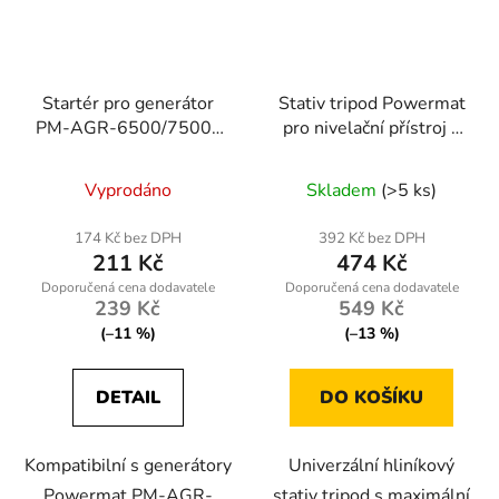
Startér pro generátor
Stativ tripod Powermat
PM-AGR-6500/7500-
pro nivelační přístroj a
ST
fotoaparát 1,5 m
Vyprodáno
Skladem
(>5 ks)
174 Kč bez DPH
392 Kč bez DPH
211 Kč
474 Kč
239 Kč
549 Kč
(–11 %)
(–13 %)
DETAIL
DO KOŠÍKU
Kompatibilní s generátory
Univerzální hliníkový
Powermat PM-AGR-
stativ tripod s maximální