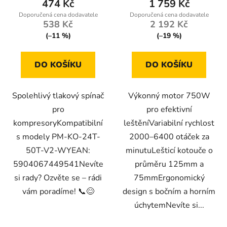
474 Kč
1 759 Kč
538 Kč
2 192 Kč
(–11 %)
(–19 %)
DO KOŠÍKU
DO KOŠÍKU
Spolehlivý tlakový spínač
Výkonný motor 750W
pro
pro efektivní
kompresoryKompatibilní
leštěníVariabilní rychlost
s modely PM-KO-24T-
2000–6400 otáček za
50T-V2-WYEAN:
minutuLešticí kotouče o
5904067449541Nevíte
průměru 125mm a
si rady? Ozvěte se – rádi
75mmErgonomický
vám poradíme! 📞😊
design s bočním a horním
úchytemNevíte si...