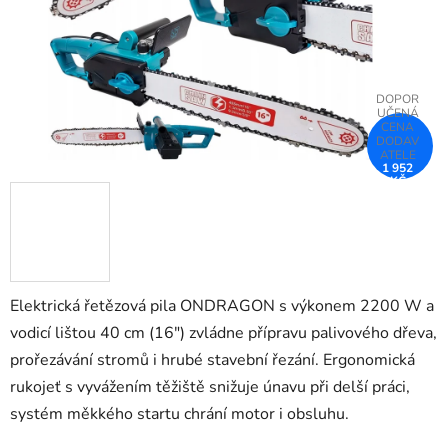
1 952
KČ
–25 %
Elektrická řetězová pila ONDRAGON s výkonem 2200 W a
vodicí lištou 40 cm (16") zvládne přípravu palivového dřeva,
prořezávání stromů i hrubé stavební řezání. Ergonomická
rukojeť s vyvážením těžiště snižuje únavu při delší práci,
systém měkkého startu chrání motor i obsluhu.