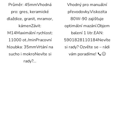
Průměr: 45mmVhodná
Vhodný pro manuální
pro: gres, keramické
převodovky.Viskozita
dlaždice, granit, mramor,
80W-90 zajišťuje
kámenZávit:
optimální mazání.Objem
M14Maximální rychlost:
balení 1 litr.EAN:
11000 ot./minPracovní
5901828110184Nevíte
hloubka: 35mmVrtání na
si rady? Ozvěte se – rádi
sucho i mokroNevíte si
vám poradíme! 📞😊
rady?...