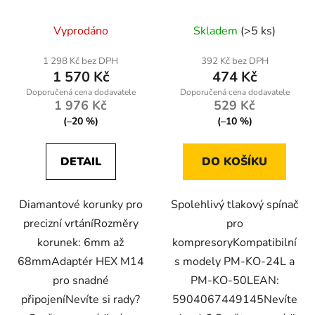
adaptérem HEX M14
24L-50L-WY
Vyprodáno
Skladem
(>5 ks)
1 298 Kč bez DPH
392 Kč bez DPH
1 570 Kč
474 Kč
1 976 Kč
529 Kč
(–20 %)
(–10 %)
DETAIL
DO KOŠÍKU
Diamantové korunky pro
Spolehlivý tlakový spínač
precizní vrtáníRozměry
pro
korunek: 6mm až
kompresoryKompatibilní
68mmAdaptér HEX M14
s modely PM-KO-24L a
pro snadné
PM-KO-50LEAN:
připojeníNevíte si rady?
5904067449145Nevíte