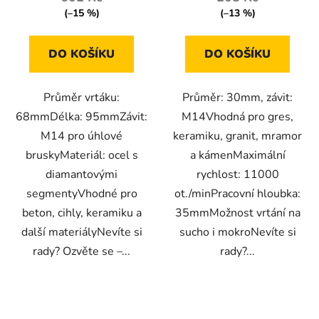
(–15 %)
(–13 %)
DO KOŠÍKU
DO KOŠÍKU
Průměr vrtáku:
Průměr: 30mm, závit:
68mmDélka: 95mmZávit:
M14Vhodná pro gres,
M14 pro úhlové
keramiku, granit, mramor
bruskyMateriál: ocel s
a kámenMaximální
diamantovými
rychlost: 11000
segmentyVhodné pro
ot./minPracovní hloubka:
beton, cihly, keramiku a
35mmMožnost vrtání na
další materiályNevíte si
sucho i mokroNevíte si
rady? Ozvěte se –...
rady?...