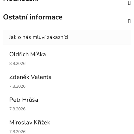
Ostatní informace
Oldřich Míška
Hodnocení obchodu je 5 z 5 hvězdiček.
8.8.2026
Zdeněk Valenta
Hodnocení obchodu je 5 z 5 hvězdiček.
7.8.2026
Petr Hrůša
Hodnocení obchodu je 5 z 5 hvězdiček.
7.8.2026
Miroslav Křížek
Hodnocení obchodu je 5 z 5 hvězdiček.
7.8.2026