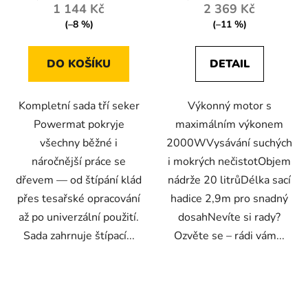
1 144 Kč
2 369 Kč
(–8 %)
(–11 %)
DO KOŠÍKU
DETAIL
Kompletní sada tří seker
Výkonný motor s
Powermat pokryje
maximálním výkonem
všechny běžné i
2000WVysávání suchých
náročnější práce se
i mokrých nečistotObjem
dřevem — od štípání klád
nádrže 20 litrůDélka sací
přes tesařské opracování
hadice 2,9m pro snadný
až po univerzální použití.
dosahNevíte si rady?
Sada zahrnuje štípací...
Ozvěte se – rádi vám...