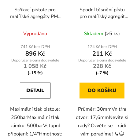
Stříkací pistole pro
Spodní těsnění pístu
malířské agregáty PM-
pro malířský agregát
PDM-1200/PM-PDM-
PM-PDM-1200-UDT
1500M
Vyprodáno
Skladem
(>5 ks)
741 Kč bez DPH
174 Kč bez DPH
896 Kč
211 Kč
1 058 Kč
228 Kč
(–15 %)
(–7 %)
DETAIL
DO KOŠÍKU
Maximální tlak pistole:
Průměr: 30mmVnitřní
250barMaximální tlak
otvor: 17,6mmNevíte si
zámku: 500barVstupní
rady? Ozvěte se – rádi
připojení: 1/4″Hmotnost:
vám poradíme! 📞😊