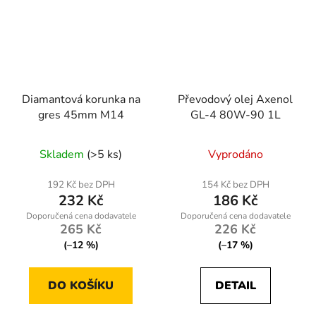
Diamantová korunka na
Převodový olej Axenol
gres 45mm M14
GL-4 80W-90 1L
Skladem
(>5 ks)
Vyprodáno
192 Kč bez DPH
154 Kč bez DPH
232 Kč
186 Kč
265 Kč
226 Kč
(–12 %)
(–17 %)
DO KOŠÍKU
DETAIL