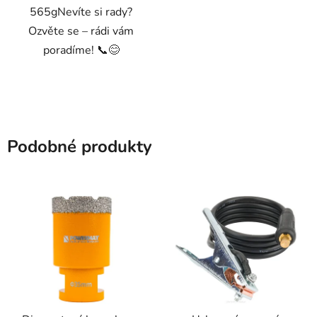
565gNevíte si rady?
Ozvěte se – rádi vám
poradíme! 📞😊
Podobné produkty