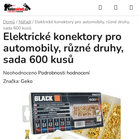
Přejít
Hledat
NÁKUP
na
KOŠÍK
obsah
Domů
/
Nářadí
/
Elektrické konektory pro automobily, různé druhy,
sada 600 kusů
Elektrické konektory pro
automobily, různé druhy,
sada 600 kusů
Průměrné
Neohodnoceno
Podrobnosti hodnocení
hodnocení
Značka:
Geko
produktu
je
0,0
z
5
hvězdiček.