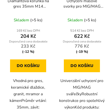
Diamantová korunka na
Uchycení masové
gres 35mm M14
svorky pro MIG/MAG
Powermat
svařování
RTMSTF0002-UM
Skladem
(>5 ks)
Skladem
(>5 ks)
169 Kč bez DPH
514 Kč bez DPH
204 Kč
622 Kč
233 Kč
776 Kč
(–12 %)
(–19 %)
DO KOŠÍKU
DO KOŠÍKU
Vhodná pro gres,
Univerzální uchycení pro
keramické dlaždice,
MIG/MAG
granit, mramor a
svářečkyRobustní
kámenPrůměr vrtání:
konstrukce pro spolehlivý
35mm, závit:
výkonKód produktu: