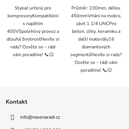
Stykač určený pro
Průměr: 230mm, délka:
kompresoryKompatibilní
450mmVrtání na mokro,
s napětím
závit 1.1/4 UNCPro
400VSpolehlivý provoz a
beton, cihly, keramiku a
dlouhá životnostNevíte si
další materiály16
rady? Ozvěte se – rádi
diamantových
vám poradíme! 📞😊
segmentůNevíte si rady?
Ozvěte se – rádi vám
poradíme! 📞😊
Z
á
Kontakt
p
a
info
@
nasenaradi.cz
t
í