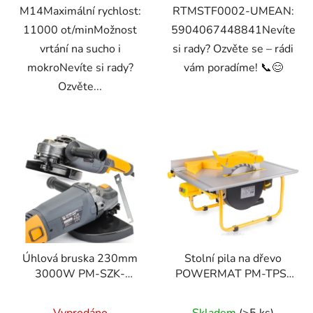
M14Maximální rychlost:
RTMSTF0002-UMEAN:
11000 ot/minMožnost
5904067448841Nevíte
vrtání na sucho i
si rady? Ozvěte se – rádi
mokroNevíte si rady?
vám poradíme! 📞😊
Ozvěte...
Úhlová bruska 230mm
Stolní pila na dřevo
3000W PM-SZK-
POWERMAT PM-TPS-
3000T
1650
Vyprodáno
Skladem
(>5 ks)