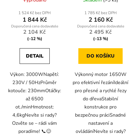
1 524 Kč bez DPH
1 785 Kč bez DPH
1 844 Kč
2 160 Kč
2 104 Kč
2 495 Kč
(–12 %)
(–13 %)
DETAIL
DO KOŠÍKU
Výkon: 3000WNapětí:
Výkonný motor 1650W
230V / 50HzPrůměr
pro efektivní řezáníIdeální
kotouče: 230mmOtáčky:
pro přesné a rychlé řezy
až 6500
do dřevaStabilní
ot./minHmotnost:
konstrukce pro
4,6kgNevíte si rady?
bezpečnou práciSnadné
Ozvěte se – rádi vám
nastavení a
poradíme! 📞😊
ovládáníNevíte si rady?