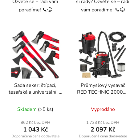
Ozvěte se – rádi vám
si rady? Ozvěte se – rádi
poradíme! 📞😊
vám poradíme! 📞😊
Sada seker: štípací,
Průmyslový vysavač
tesařská a univerzální, 3
RED TECHNIC 2000W
ks – Powermat
suché/mokré
RTZS0054
RTODP0043
Skladem
(>5 ks)
Vyprodáno
862 Kč bez DPH
1 733 Kč bez DPH
1 043 Kč
2 097 Kč