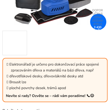
3 430
KČ
–25 %
Elektronářadí je určeno pro dokončovací práce spojené
zpracováním dřeva a materiálů na bázi dřeva, např
dřevotřískové desky, dřevovláknité desky atd
Brousit lze
ploché povrchy desek, trámů apod
Nevíte si rady? Ozvěte se – rádi vám poradíme! 📞😊