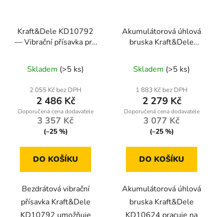
Kraft&Dele KD10792
Akumulátorová úhlová
— Vibrační přísavka pro
bruska Kraft&Dele
ukládání dlaždic 18 V,
KD10624 – 36 V, sada
nosnost 50 kg
se 2 bateriemi
Skladem
(>5 ks)
Skladem
(>5 ks)
2 055 Kč bez DPH
1 883 Kč bez DPH
2 486 Kč
2 279 Kč
3 357 Kč
3 077 Kč
(–25 %)
(–25 %)
DO KOŠÍKU
DO KOŠÍKU
Bezdrátová vibrační
Akumulátorová úhlová
přísavka Kraft&Dele
bruska Kraft&Dele
KD10792 umožňuje
KD10624 pracuje na