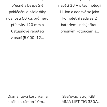
přesné a bezpečné
napětí 36 V s technologií
pokládání dlaždic díky
Li-Ion a dodává se jako
nosnosti 50 kg, průměru
kompletní sada se 2
přísavky 120 mm a
bateriemi, nabíječkou,
6stupňové regulaci
brusným kotoučem a...
vibrací (5 000–12...
Diamantová korunka na
Svařovací stroj IGBT
dlažbu a kámen 10mm,
MMA LIFT TIG 330A
M14
Kraft&Dele KD1879