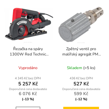
Řezačka na spáry
Zpětný ventil pro
1300W Red Technic
malířský agregát PM-
RTPDG0009
PDM-1500MN-ZZ
Vyprodáno
Skladem
(>5 ks)
4 345 Kč bez DPH
436 Kč bez DPH
5 257 Kč
527 Kč
6 076 Kč
599 Kč
(–13 %)
(–12 %)