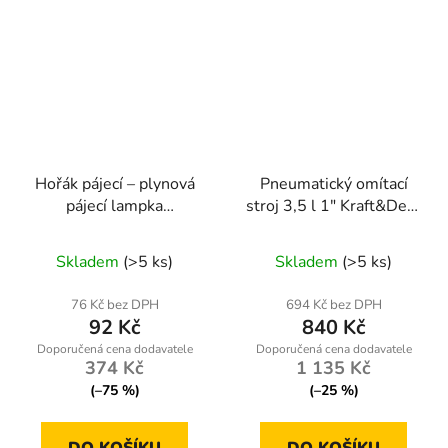
Hořák pájecí – plynová
Pneumatický omítací
pájecí lampka
stroj 3,5 l 1" Kraft&Dele
Kraft&Dele KD10456
KD10346
Skladem
(>5 ks)
Skladem
(>5 ks)
76 Kč bez DPH
694 Kč bez DPH
92 Kč
840 Kč
374 Kč
1 135 Kč
(–75 %)
(–25 %)