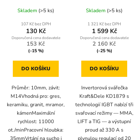
Skladem
(>5 ks)
Skladem
(>5 ks)
107 Kč bez DPH
1 321 Kč bez DPH
130 Kč
1 599 Kč
153 Kč
2 160 Kč
(–15 %)
(–25 %)
DO KOŠÍKU
DO KOŠÍKU
Průměr: 10mm, závit:
Invertorová svářečka
M14Vhodná pro: gres,
Kraft&Dele KD1879 s
keramiku, granit, mramor,
technologií IGBT nabízí tři
kámenMaximální
svařovací režimy — MMA,
rychlost: 11000
LIFT a TIG — a výstupní
ot./minPracovní hloubka:
proud až 330 A s
35mmVrtání na sucho i
plynulou regulací od 20