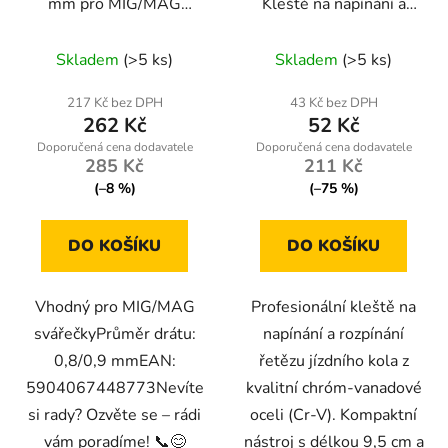
mm pro MIG/MAG
Kleště na napínání a
svářečky
rozpínání řetězu jízdního
kola
Skladem
(>5 ks)
Skladem
(>5 ks)
217 Kč bez DPH
43 Kč bez DPH
262 Kč
52 Kč
285 Kč
211 Kč
(–8 %)
(–75 %)
DO KOŠÍKU
DO KOŠÍKU
Vhodný pro MIG/MAG
Profesionální kleště na
svářečkyPrůměr drátu:
napínání a rozpínání
0,8/0,9 mmEAN:
řetězu jízdního kola z
5904067448773Nevíte
kvalitní chróm-vanadové
si rady? Ozvěte se – rádi
oceli (Cr-V). Kompaktní
vám poradíme! 📞😊
nástroj s délkou 9,5 cm a