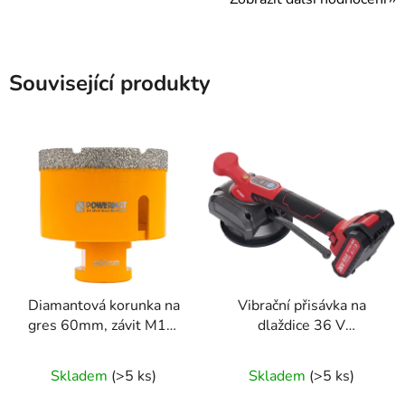
Související produkty
Diamantová korunka na
Vibrační přisávka na
gres 60mm, závit M14,
dlaždice 36 V
suché/mokré vrtání
Kraft&Dele KD10768
Skladem
(>5 ks)
Skladem
(>5 ks)