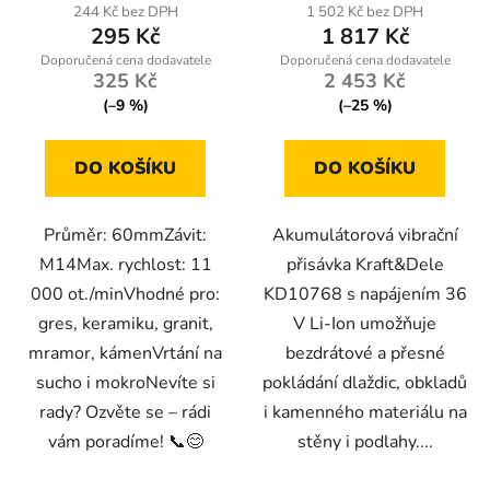
244 Kč bez DPH
1 502 Kč bez DPH
295 Kč
1 817 Kč
325 Kč
2 453 Kč
(–9 %)
(–25 %)
DO KOŠÍKU
DO KOŠÍKU
Průměr: 60mmZávit:
Akumulátorová vibrační
M14Max. rychlost: 11
přisávka Kraft&Dele
000 ot./minVhodné pro:
KD10768 s napájením 36
gres, keramiku, granit,
V Li-Ion umožňuje
mramor, kámenVrtání na
bezdrátové a přesné
sucho i mokroNevíte si
pokládání dlaždic, obkladů
rady? Ozvěte se – rádi
i kamenného materiálu na
vám poradíme! 📞😊
stěny i podlahy....