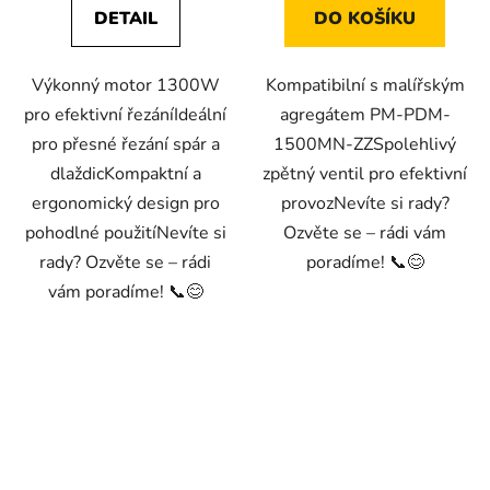
DETAIL
DO KOŠÍKU
Výkonný motor 1300W
Kompatibilní s malířským
pro efektivní řezáníIdeální
agregátem PM-PDM-
pro přesné řezání spár a
1500MN-ZZSpolehlivý
dlaždicKompaktní a
zpětný ventil pro efektivní
ergonomický design pro
provozNevíte si rady?
pohodlné použitíNevíte si
Ozvěte se – rádi vám
rady? Ozvěte se – rádi
poradíme! 📞😊
vám poradíme! 📞😊