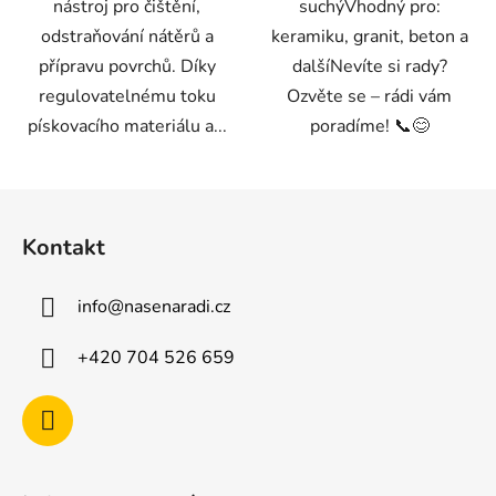
nástroj pro čištění,
suchýVhodný pro:
odstraňování nátěrů a
keramiku, granit, beton a
přípravu povrchů. Díky
dalšíNevíte si rady?
regulovatelnému toku
Ozvěte se – rádi vám
pískovacího materiálu a...
poradíme! 📞😊
Z
á
Kontakt
p
a
info
@
nasenaradi.cz
t
í
+420 704 526 659