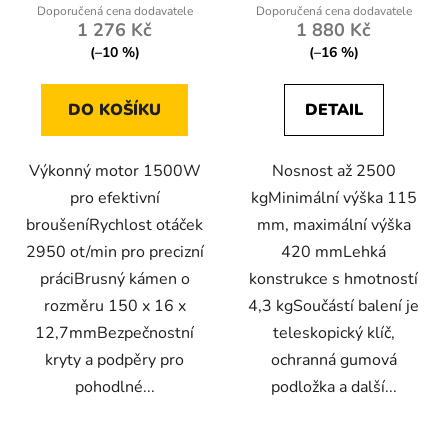
1 276 Kč
1 880 Kč
(–10 %)
(–16 %)
DO KOŠÍKU
DETAIL
Výkonný motor 1500W
Nosnost až 2500
pro efektivní
kgMinimální výška 115
broušeníRychlost otáček
mm, maximální výška
2950 ot/min pro precizní
420 mmLehká
práciBrusný kámen o
konstrukce s hmotností
rozměru 150 x 16 x
4,3 kgSoučástí balení je
12,7mmBezpečnostní
teleskopický klíč,
kryty a podpěry pro
ochranná gumová
pohodlné...
podložka a další...