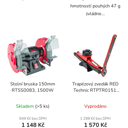
hmotností pouhých 47 g
zvládne...
Stolní bruska 150mm
Trapézový zvedák RED
RTSS0083, 1500W
Technic RTPTR0151,
nosnost 2500 kg
Skladem
(>5 ks)
Vyprodáno
949 Kč bez DPH
1 298 Kč bez DPH
1 148 Kč
1 570 Kč