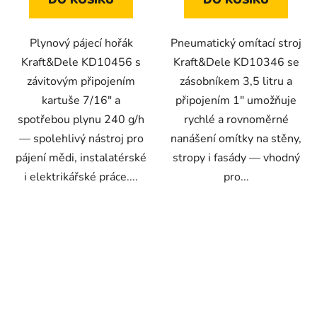
DO KOŠÍKU
DO KOŠÍKU
Plynový pájecí hořák
Pneumatický omítací stroj
Kraft&Dele KD10456 s
Kraft&Dele KD10346 se
závitovým připojením
zásobníkem 3,5 litru a
kartuše 7/16" a
připojením 1" umožňuje
spotřebou plynu 240 g/h
rychlé a rovnoměrné
— spolehlivý nástroj pro
nanášení omítky na stěny,
pájení mědi, instalatérské
stropy i fasády — vhodný
i elektrikářské práce....
pro...