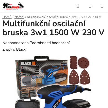
Přejít
Hledat
NÁKUP
na
KOŠÍK
obsah
Domů
/
Nářadí
/
Multifunkční oscilační bruska 3w1 1500 W 230 V
Multifunkční oscilační
bruska 3w1 1500 W 230 V
Průměrné
Neohodnoceno
Podrobnosti hodnocení
hodnocení
Značka:
Black
produktu
je
0,0
z
5
hvězdiček.