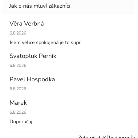
Věra Verbná
Hodnocení obchodu je 5 z 5 hvězdiček.
6.8.2026
Jsem velice spokojená je to supr
Svatopluk Perník
Hodnocení obchodu je 5 z 5 hvězdiček.
6.8.2026
Pavel Hospodka
Hodnocení obchodu je 5 z 5 hvězdiček.
6.8.2026
Marek
Hodnocení obchodu je 4 z 5 hvězdiček.
6.8.2026
Doporučuji.
Zobrazit další hodnocení