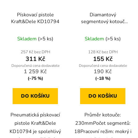
Pískovací pistole
Diamantový
Kraft&Dele KD10794
segmentový kotouč
230mm Powermat PM-
TDCS-2302T
Skladem
(>5 ks)
Skladem
(>5 ks)
257 Kč bez DPH
128 Kč bez DPH
311 Kč
155 Kč
1 259 Kč
190 Kč
(–75 %)
(–18 %)
DO KOŠÍKU
DO KOŠÍKU
Pneumatická pískovací
Průměr kotouče:
pistole Kraft&Dele
230mmPočet segmentů:
KD10794 je spolehlivý
18Pracovní režim: mokrý i