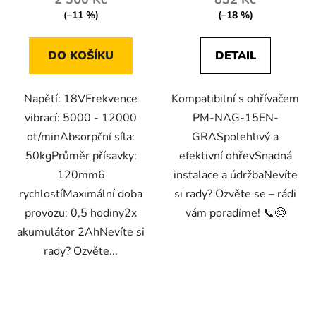
(–11 %)
(–18 %)
DO KOŠÍKU
DETAIL
Napětí: 18VFrekvence
Kompatibilní s ohřívačem
vibrací: 5000 - 12000
PM-NAG-15EN-
ot/minAbsorpční síla:
GRASpolehlivý a
50kgPrůměr přísavky:
efektivní ohřevSnadná
120mm6
instalace a údržbaNevíte
rychlostíMaximální doba
si rady? Ozvěte se – rádi
provozu: 0,5 hodiny2x
vám poradíme! 📞😊
akumulátor 2AhNevíte si
rady? Ozvěte...