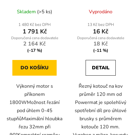
PDG-1800
RTTDM0102
Skladem
(>5 ks)
Vyprodáno
1 480 Kč bez DPH
13 Kč bez DPH
1 791 Kč
16 Kč
2 164 Kč
18 Kč
(–17 %)
(–11 %)
DO KOŠÍKU
DETAIL
Výkonný motor s
Řezný kotouč na kov
příkonem
průměr 120 mm od
1800WMožnost řezání
Powermat je spolehlivý
pod úhlem 0-45
spotřební díl pro úhlové
stupňůMaximální hloubka
brusky s průměrem
řezu 32mm při
kotouče 120 mm.
90°Kompaktní rozměry
Vyroben z mikro-korundu