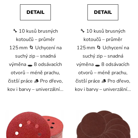
hvězdiček.
hvězdiček.
DETAIL
DETAIL
🔧 10 kusů brusných
🔧 10 kusů brusných
kotoučů – průměr
kotoučů – průměr
125 mm 🌀 Uchycení na
125 mm 🌀 Uchycení na
suchý zip – snadná
suchý zip – snadná
výměna 🕳️ 8 odsávacích
výměna 🕳️ 8 odsávacích
otvorů – méně prachu,
otvorů – méně prachu,
čistší práce 🪵 Pro dřevo,
čistší práce 🪵 Pro dřevo,
kov i barvy – univerzální...
kov i barvy – univerzální...