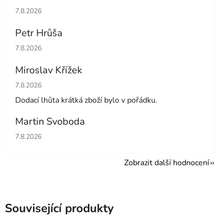
Hodnocení obchodu je 5 z 5 hvězdiček.
7.8.2026
Petr Hrůša
Hodnocení obchodu je 5 z 5 hvězdiček.
7.8.2026
Miroslav Křížek
Hodnocení obchodu je 5 z 5 hvězdiček.
7.8.2026
Dodací lhůta krátká zboží bylo v pořádku.
Martin Svoboda
Hodnocení obchodu je 5 z 5 hvězdiček.
7.8.2026
Zobrazit další hodnocení
Související produkty