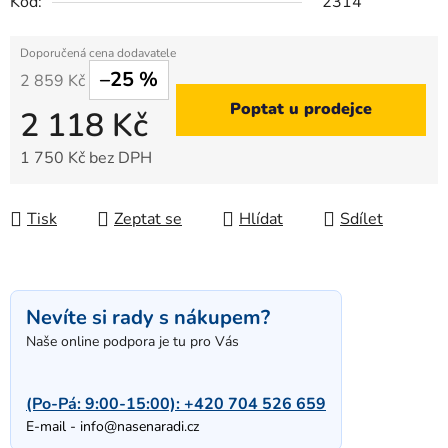
Kód:
2314
–25 %
2 859 Kč
Poptat u prodejce
2 118 Kč
1 750 Kč bez DPH
Měrná cena:
Tisk
Zeptat se
Hlídat
Sdílet
Nevíte si rady s nákupem?
Naše online podpora je tu pro Vás
(Po-Pá: 9:00-15:00):
+420 704 526 659
E-mail -
info@nasenaradi.cz