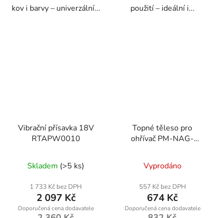
kov i barvy – univerzální...
použití – ideální i...
Vibrační přísavka 18V
Topné těleso pro
RTAPW0010
ohřívač PM-NAG-
15EN-GRA
Skladem
(>5 ks)
Vyprodáno
1 733 Kč bez DPH
557 Kč bez DPH
2 097 Kč
674 Kč
2 360 Kč
832 Kč