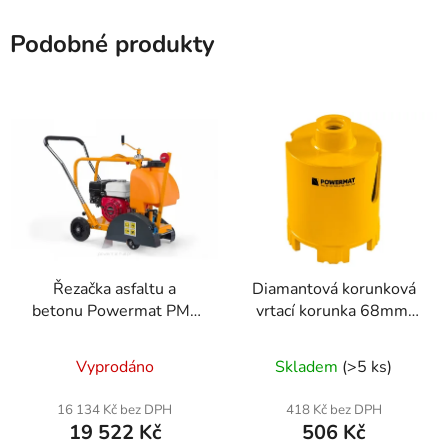
Podobné produkty
Řezačka asfaltu a
Diamantová korunková
betonu Powermat PM-
vrtací korunka 68mm,
PDAB-300H Honda
95mm, M14
GX160
Vyprodáno
Skladem
(>5 ks)
16 134 Kč bez DPH
418 Kč bez DPH
19 522 Kč
506 Kč