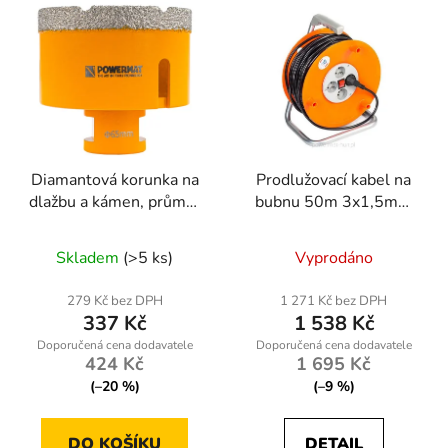
Diamantová korunka na
Prodlužovací kabel na
dlažbu a kámen, průměr
bubnu 50m 3x1,5mm
65mm, závit M14
PM-PB-50-3-1.5
Skladem
(>5 ks)
Vyprodáno
279 Kč bez DPH
1 271 Kč bez DPH
337 Kč
1 538 Kč
424 Kč
1 695 Kč
(–20 %)
(–9 %)
DO KOŠÍKU
DETAIL