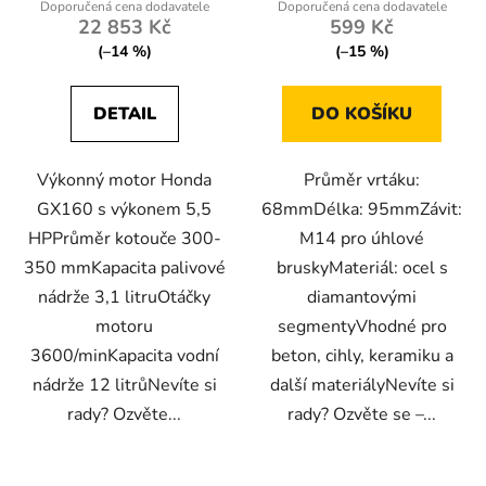
22 853 Kč
599 Kč
(–14 %)
(–15 %)
DETAIL
DO KOŠÍKU
Výkonný motor Honda
Průměr vrtáku:
GX160 s výkonem 5,5
68mmDélka: 95mmZávit:
HPPrůměr kotouče 300-
M14 pro úhlové
350 mmKapacita palivové
bruskyMateriál: ocel s
nádrže 3,1 litruOtáčky
diamantovými
motoru
segmentyVhodné pro
3600/minKapacita vodní
beton, cihly, keramiku a
nádrže 12 litrůNevíte si
další materiályNevíte si
rady? Ozvěte...
rady? Ozvěte se –...