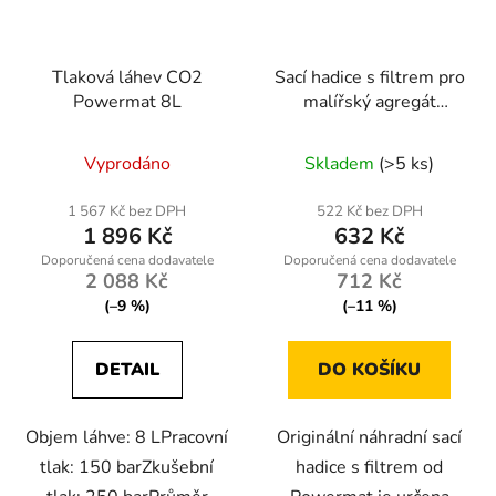
Tlaková láhev CO2
Sací hadice s filtrem pro
Powermat 8L
malířský agregát
Powermat PM-PDM-
1500M-WSF
Vyprodáno
Skladem
(>5 ks)
1 567 Kč bez DPH
522 Kč bez DPH
1 896 Kč
632 Kč
2 088 Kč
712 Kč
(–9 %)
(–11 %)
DETAIL
DO KOŠÍKU
Objem láhve: 8 LPracovní
Originální náhradní sací
tlak: 150 barZkušební
hadice s filtrem od