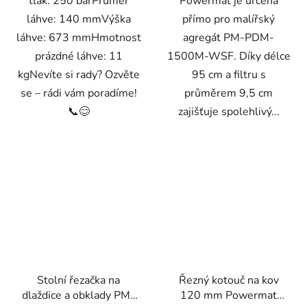
tlak: 250 barPrůměr
Powermat je určena
láhve: 140 mmVýška
přímo pro malířský
láhve: 673 mmHmotnost
agregát PM-PDM-
prázdné láhve: 11
1500M-WSF. Díky délce
kgNevíte si rady? Ozvěte
95 cm a filtru s
se – rádi vám poradíme!
průměrem 9,5 cm
📞😊
zajišťuje spolehlivý...
Stolní řezačka na
Řezný kotouč na kov
dlaždice a obklady PM-
120 mm Powermat