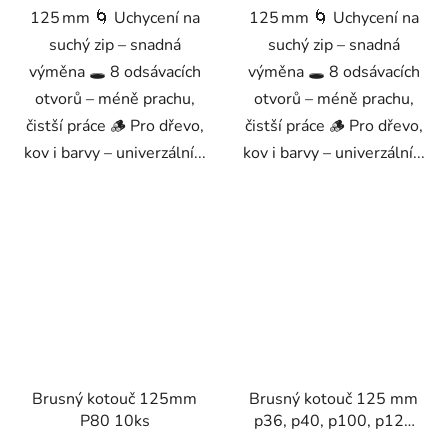
125 mm 🌀 Uchycení na
125 mm 🌀 Uchycení na
suchý zip – snadná
suchý zip – snadná
výměna 🕳️ 8 odsávacích
výměna 🕳️ 8 odsávacích
otvorů – méně prachu,
otvorů – méně prachu,
čistší práce 🪵 Pro dřevo,
čistší práce 🪵 Pro dřevo,
kov i barvy – univerzální...
kov i barvy – univerzální...
Brusný kotouč 125mm
Brusný kotouč 125 mm
P80 10ks
p36, p40, p100, p120
50ks