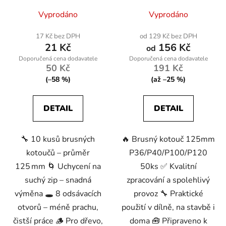
Vyprodáno
Vyprodáno
17 Kč bez DPH
od 129 Kč bez DPH
21 Kč
156 Kč
od
50 Kč
191 Kč
(–58 %)
(až –25 %)
DETAIL
DETAIL
🔧 10 kusů brusných
🔥 Brusný kotouč 125mm
kotoučů – průměr
P36/P40/P100/P120
125 mm 🌀 Uchycení na
50ks ✅ Kvalitní
suchý zip – snadná
zpracování a spolehlivý
výměna 🕳️ 8 odsávacích
provoz 🔧 Praktické
otvorů – méně prachu,
použití v dílně, na stavbě i
čistší práce 🪵 Pro dřevo,
doma 🧰 Připraveno k