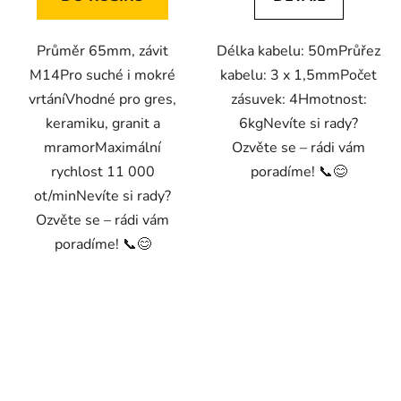
Průměr 65mm, závit
Délka kabelu: 50mPrůřez
M14Pro suché i mokré
kabelu: 3 x 1,5mmPočet
vrtáníVhodné pro gres,
zásuvek: 4Hmotnost:
keramiku, granit a
6kgNevíte si rady?
mramorMaximální
Ozvěte se – rádi vám
rychlost 11 000
poradíme! 📞😊
ot/minNevíte si rady?
Ozvěte se – rádi vám
poradíme! 📞😊