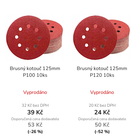
Brusný kotouč 125mm
Brusný kotouč 125mm
P100 10ks
P120 10ks
Průměrné
Průměrné
Vyprodáno
Vyprodáno
hodnocení
hodnocení
produktu
produktu
32 Kč bez DPH
20 Kč bez DPH
39 Kč
24 Kč
je
je
5,0
5,0
53 Kč
50 Kč
z
z
(–26 %)
(–52 %)
5
5