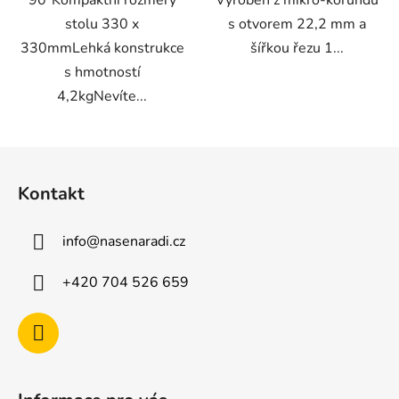
stolu 330 x
s otvorem 22,2 mm a
330mmLehká konstrukce
šířkou řezu 1...
s hmotností
4,2kgNevíte...
Z
á
Kontakt
p
a
info
@
nasenaradi.cz
t
í
+420 704 526 659