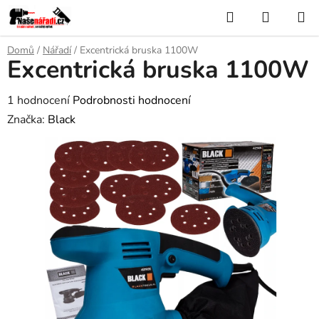
Přejít
Hledat
NÁKUP
na
KOŠÍK
obsah
Domů
/
Nářadí
/
Excentrická bruska 1100W
Excentrická bruska 1100W
Průměrné
1 hodnocení
Podrobnosti hodnocení
hodnocení
Značka:
Black
produktu
je
5,0
z
5
hvězdiček.