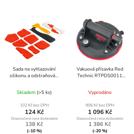
Sada na vyhlazování
Vakuová přísavka Red
silikonu a odstraňování
Technic RTPDS0011
starého tmelu
190kg
Skladem
(>5 ks)
Vyprodáno
102 Kč bez DPH
906 Kč bez DPH
124 Kč
1 096 Kč
138 Kč
1 386 Kč
(–10 %)
(–20 %)