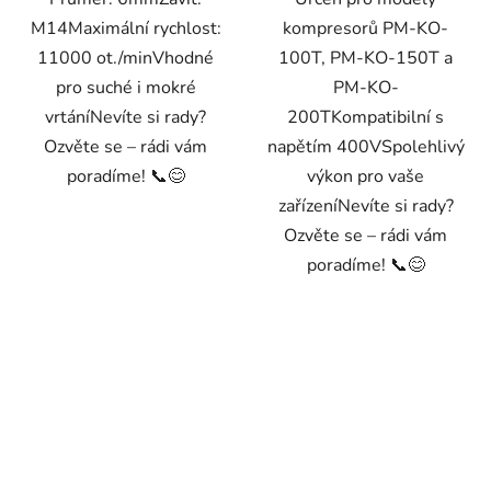
M14Maximální rychlost:
kompresorů PM-KO-
11000 ot./minVhodné
100T, PM-KO-150T a
pro suché i mokré
PM-KO-
vrtáníNevíte si rady?
200TKompatibilní s
Ozvěte se – rádi vám
napětím 400VSpolehlivý
poradíme! 📞😊
výkon pro vaše
zařízeníNevíte si rady?
Ozvěte se – rádi vám
poradíme! 📞😊