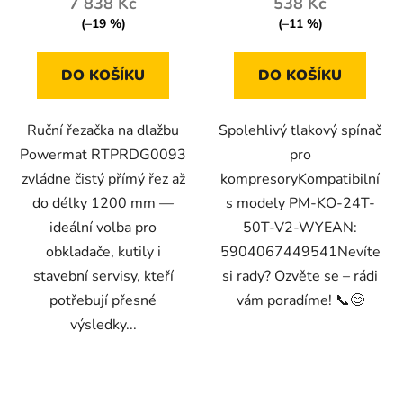
7 838 Kč
538 Kč
(–19 %)
(–11 %)
DO KOŠÍKU
DO KOŠÍKU
Ruční řezačka na dlažbu
Spolehlivý tlakový spínač
Powermat RTPRDG0093
pro
zvládne čistý přímý řez až
kompresoryKompatibilní
do délky 1200 mm —
s modely PM-KO-24T-
ideální volba pro
50T-V2-WYEAN:
obkladače, kutily i
5904067449541Nevíte
stavební servisy, kteří
si rady? Ozvěte se – rádi
potřebují přesné
vám poradíme! 📞😊
výsledky...