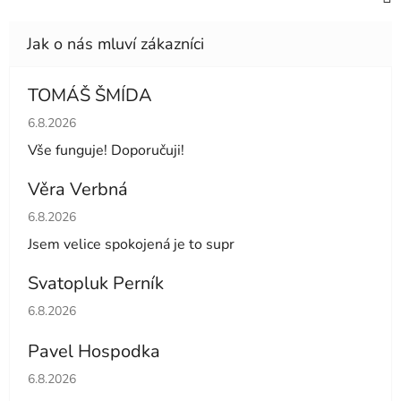
TOMÁŠ ŠMÍDA
Hodnocení obchodu je 5 z 5 hvězdiček.
6.8.2026
Vše funguje! Doporučuji!
Věra Verbná
Hodnocení obchodu je 5 z 5 hvězdiček.
6.8.2026
Jsem velice spokojená je to supr
Svatopluk Perník
Hodnocení obchodu je 5 z 5 hvězdiček.
6.8.2026
Pavel Hospodka
Hodnocení obchodu je 5 z 5 hvězdiček.
6.8.2026