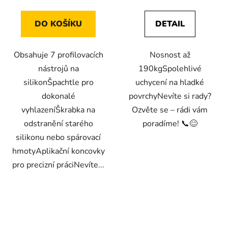
DO KOŠÍKU
DETAIL
Obsahuje 7 profilovacích
Nosnost až
nástrojů na
190kgSpolehlivé
silikonŠpachtle pro
uchycení na hladké
dokonalé
povrchyNevíte si rady?
vyhlazeníŠkrabka na
Ozvěte se – rádi vám
odstranění starého
poradíme! 📞😊
silikonu nebo spárovací
hmotyAplikační koncovky
pro precizní práciNevíte...