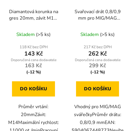
Diamantová korunka na
Svařovací drát 0,8/0,9
gres 20mm, závit M14,
mm pro MIG/MAG
suché a mokré vrtání
svářečky
Skladem
(>5 ks)
Skladem
(>5 ks)
118 Kč bez DPH
217 Kč bez DPH
143 Kč
262 Kč
163 Kč
299 Kč
(–12 %)
(–12 %)
DO KOŠÍKU
DO KOŠÍKU
Průměr vrtání:
Vhodný pro MIG/MAG
20mmZávit:
svářečkyPrůměr drátu:
M14Maximální rychlost:
0,8/0,9 mmEAN:
11000 ot./minPracovní
5904067448773Nevíte