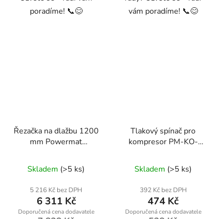
poradíme! 📞😊
vám poradíme! 📞😊
Řezačka na dlažbu 1200
Tlakový spínač pro
mm Powermat
kompresor PM-KO-
RTPRDG0093
24T-50T-V2-WY
Skladem
(>5 ks)
Skladem
(>5 ks)
5 216 Kč bez DPH
392 Kč bez DPH
6 311 Kč
474 Kč