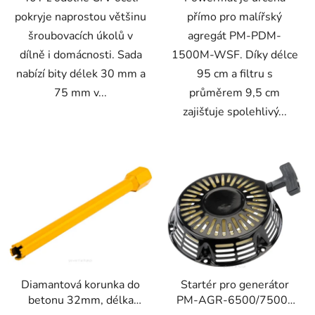
pokryje naprostou většinu
přímo pro malířský
šroubovacích úkolů v
agregát PM-PDM-
dílně i domácnosti. Sada
1500M-WSF. Díky délce
nabízí bity délek 30 mm a
95 cm a filtru s
75 mm v...
průměrem 9,5 cm
zajišťuje spolehlivý...
Diamantová korunka do
Startér pro generátor
betonu 32mm, délka
PM-AGR-6500/7500-