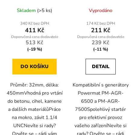
450mm, závit 1.1/4
ST
UNC
Skladem
(>5 ks)
Vyprodáno
340 Kč bez DPH
174 Kč bez DPH
411 Kč
211 Kč
513 Kč
239 Kč
(–19 %)
(–11 %)
DO KOŠÍKU
DETAIL
Průměr: 32mm, délka:
Kompatibilní s generátory
450mmVhodná pro vrtání
Powermat PM-AGR-
do betonu, cihel, kamene
6500 a PM-AGR-
a dalších materiálůPráce
7500Spolehlivý startér
na mokro, závit 1.1/4
pro efektivní provoz
UNCNevíte si rady?
vašeho zařízeníNevíte si
Ozvěte se – rádi vám
rady? Ozvěte se – rádi