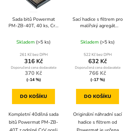
Sada bitů Powermat
Sací hadice s filtrem pro
PM-ZB-40T, 40 ks, CrV
malířský agregát
ocel, 30/75 mm
Powermat PM-PDM-
1500M-WSF
Skladem
(>5 ks)
Skladem
(>5 ks)
261 Kč bez DPH
522 Kč bez DPH
316 Kč
632 Kč
370 Kč
766 Kč
(–14 %)
(–17 %)
DO KOŠÍKU
DO KOŠÍKU
Kompletní 40dílná sada
Originální náhradní sací
bitů Powermat PM-ZB-
hadice s filtrem od
40T z odolné CrV oceli
Powermat je určena