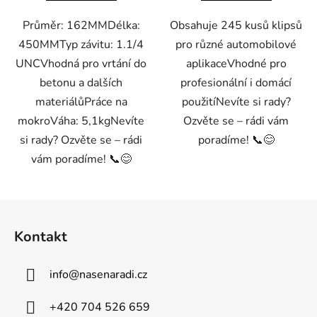
Průměr: 162MMDélka:
Obsahuje 245 kusů klipsů
450MMTyp závitu: 1.1/4
pro různé automobilové
UNCVhodná pro vrtání do
aplikaceVhodné pro
betonu a dalších
profesionální i domácí
materiálůPráce na
použitíNevíte si rady?
mokroVáha: 5,1kgNevíte
Ozvěte se – rádi vám
si rady? Ozvěte se – rádi
poradíme! 📞😊
vám poradíme! 📞😊
Z
á
Kontakt
p
a
info
@
nasenaradi.cz
t
í
+420 704 526 659