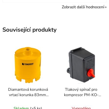
Zobrazit další hodnocení
Související produkty
Diamantová korunková
Tlakový spínač pro
vrtací korunka 83mm,
kompresor PM-KO-
M14, 95mm
300T-400V
Skladem
(>5 ks)
Vyprodáno