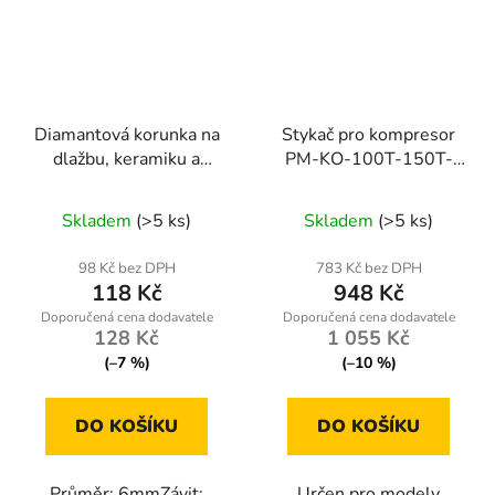
Diamantová korunka na
Stykač pro kompresor
dlažbu, keramiku a
PM-KO-100T-150T-
kámen, 6mm, M14
200T-400V
Skladem
(>5 ks)
Skladem
(>5 ks)
98 Kč bez DPH
783 Kč bez DPH
118 Kč
948 Kč
128 Kč
1 055 Kč
(–7 %)
(–10 %)
DO KOŠÍKU
DO KOŠÍKU
Průměr: 6mmZávit:
Určen pro modely