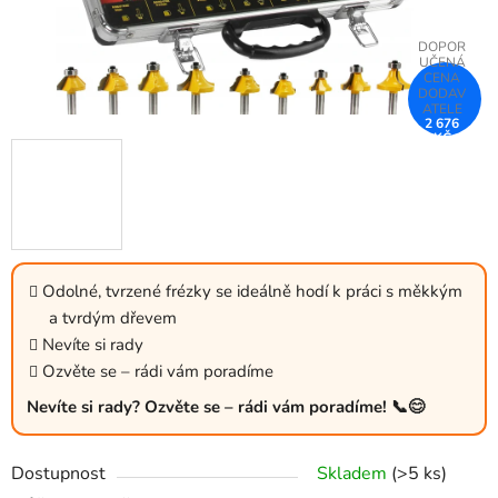
2 676
KČ
–49 %
Odolné, tvrzené frézky se ideálně hodí k práci s měkkým
a tvrdým dřevem
Nevíte si rady
Ozvěte se – rádi vám poradíme
Nevíte si rady? Ozvěte se – rádi vám poradíme! 📞😊
Dostupnost
Skladem
(>5 ks)