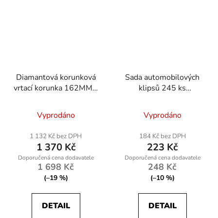
Diamantová korunková
Sada automobilových
vrtací korunka 162MM x
klipsů 245 ks
450MM, 1.1/4 UNC
RTKST0098
Vyprodáno
Vyprodáno
1 132 Kč bez DPH
184 Kč bez DPH
1 370 Kč
223 Kč
1 698 Kč
248 Kč
(–19 %)
(–10 %)
DETAIL
DETAIL