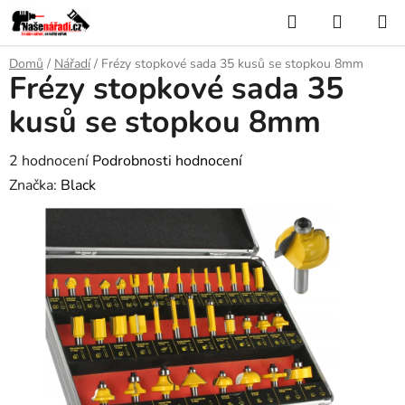
Přejít
Hledat
NÁKUP
na
KOŠÍK
obsah
Domů
/
Nářadí
/
Frézy stopkové sada 35 kusů se stopkou 8mm
Frézy stopkové sada 35
kusů se stopkou 8mm
Průměrné
2 hodnocení
Podrobnosti hodnocení
hodnocení
Značka:
Black
produktu
je
4,0
z
5
hvězdiček.