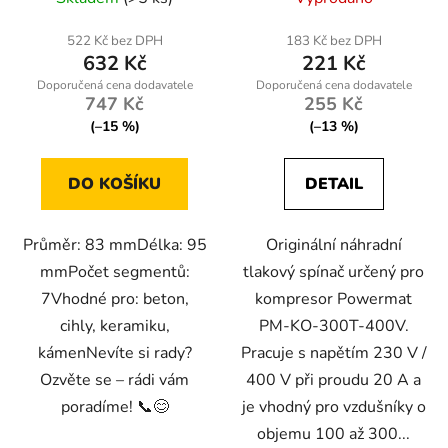
522 Kč bez DPH
183 Kč bez DPH
632 Kč
221 Kč
747 Kč
255 Kč
(–15 %)
(–13 %)
DO KOŠÍKU
DETAIL
Průměr: 83 mmDélka: 95
Originální náhradní
mmPočet segmentů:
tlakový spínač určený pro
7Vhodné pro: beton,
kompresor Powermat
cihly, keramiku,
PM-KO-300T-400V.
kámenNevíte si rady?
Pracuje s napětím 230 V /
Ozvěte se – rádi vám
400 V při proudu 20 A a
poradíme! 📞😊
je vhodný pro vzdušníky o
objemu 100 až 300...