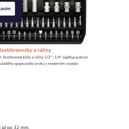
lasím
šestihranníky a ráčny
 šestihranné klíče a ráčny 1/2" i 1/4" zajišťují pokrytí
každého spojovacího prvku v moderním vozidle.
u až po 32 mm.