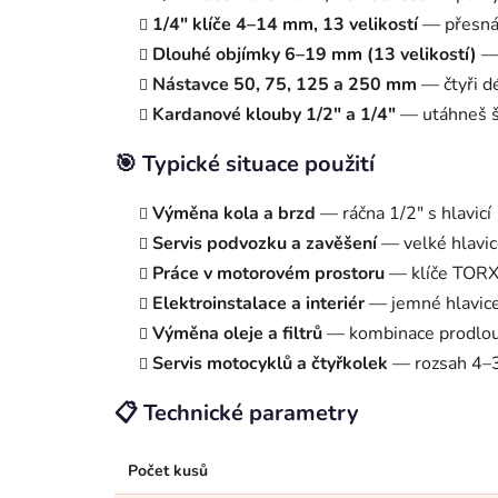
1/4" klíče 4–14 mm, 13 velikostí
— přesná 
Dlouhé objímky 6–19 mm (13 velikostí)
— 
Nástavce 50, 75, 125 a 250 mm
— čtyři d
Kardanové klouby 1/2" a 1/4"
— utáhneš šr
🎯 Typické situace použití
Výměna kola a brzd
— ráčna 1/2" s hlavic
Servis podvozku a zavěšení
— velké hlavic
Práce v motorovém prostoru
— klíče TORX 
Elektroinstalace a interiér
— jemné hlavice
Výměna oleje a filtrů
— kombinace prodlou
Servis motocyklů a čtyřkolek
— rozsah 4–3
📋 Technické parametry
Počet kusů