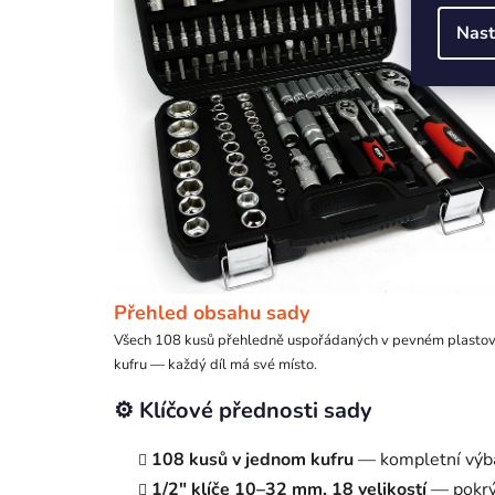
Nast
Přehled obsahu sady
Všech 108 kusů přehledně uspořádaných v pevném plasto
kufru — každý díl má své místo.
⚙️ Klíčové přednosti sady
108 kusů v jednom kufru
— kompletní výba
1/2" klíče 10–32 mm, 18 velikostí
— pokrýv