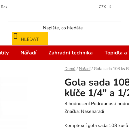
Reklamace
Kontakty
Doprava a Platba
Odstoupení od kupní
CZK
HLEDAT
tily
Nářadí
Zahradní technika
Topidla a
Domů
/
Nářadí
/
Gola sada 108 ks B
Gola sada 10
klíče 1/4" a 1
Průměrné
3 hodnocení
Podrobnosti hodn
hodnocení
Značka:
Nasenaradi
produktu
Komplexní gola sada 108 kusů s
je