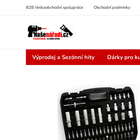
Přejít
B2B Velkoobchodní spolupráce
Obchodní podmínky
na
obsah
Výprodej a Sezónní hity
Dárky pro ku