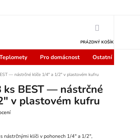
 smlouvy do 14 dní
Podmínky ochrany osobních údajů
Moje objedn
NÁKUPNÍ
KOŠÍK
PRÁZDNÝ KOŠÍK
 Teplomety
Pro domácnost
Ostatní
Sport
EST — nástrčné klíče 1/4" a 1/2" v plastovém kufru
8 ks BEST — nástrčné
/2" v plastovém kufru
ocení
 nástrčnými klíči v pohonech 1/4" a 1/2",