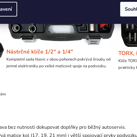
avení
Souh
Nástrčné klíče 1/2" a 1/4"
TORX, 
Kompletní sada hlavic v obou pohonech pokrývá šrouby od
Klíče TORX,
jemné elektroniky po velké maticové spoje na podvozku.
prakticky 
vém
va bez nutnosti dokupovat doplňky pro běžný autoservis.
á matice kol (17, 19, 21 mm) i větší spojovací prvky podvozk