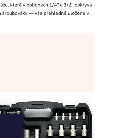
áže, která v pohonech 1/4" a 1/2" pokrývá
 a šroubováky — vše přehledně uložené v