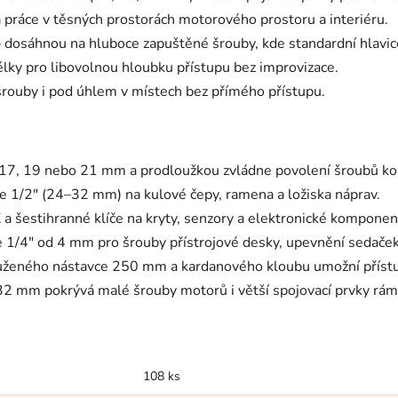
práce v těsných prostorách motorového prostoru a interiéru.
dosáhnou na hluboce zapuštěné šrouby, kde standardní hlavice
élky pro libovolnou hloubku přístupu bez improvizace.
ouby i pod úhlem v místech bez přímého přístupu.
í 17, 19 nebo 21 mm a prodloužkou zvládne povolení šroubů k
e 1/2" (24–32 mm) na kulové čepy, ramena a ložiska náprav.
a šestihranné klíče na kryty, senzory a elektronické komponen
 1/4" od 4 mm pro šrouby přístrojové desky, upevnění sedaček
ženého nástavce 250 mm a kardanového kloubu umožní přístu
2 mm pokrývá malé šrouby motorů i větší spojovací prvky rám
108 ks