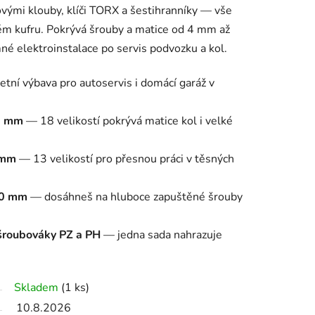
vými klouby, klíči TORX a šestihranníky — vše
m kufru. Pokrývá šrouby a matice od 4 mm až
né elektroinstalace po servis podvozku a kol.
ní výbava pro autoservis i domácí garáž v
32 mm
— 18 velikostí pokrývá matice kol i velké
 mm
— 13 velikostí pro přesnou práci v těsných
50 mm
— dosáhneš na hluboce zapuštěné šrouby
 šroubováky PZ a PH
— jedna sada nahrazuje
Skladem
(1 ks)
10.8.2026