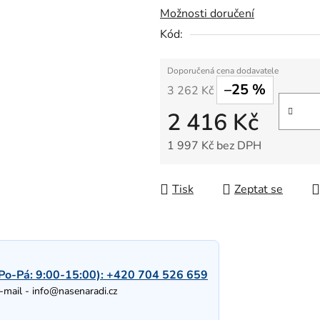
Možnosti doručení
Kód:
–25 %
3 262 Kč
2 416 Kč
1 997 Kč bez DPH
Měrná cena:
Tisk
Zeptat se
Po-Pá: 9:00-15:00):
+420 704 526 659
-mail -
info@nasenaradi.cz