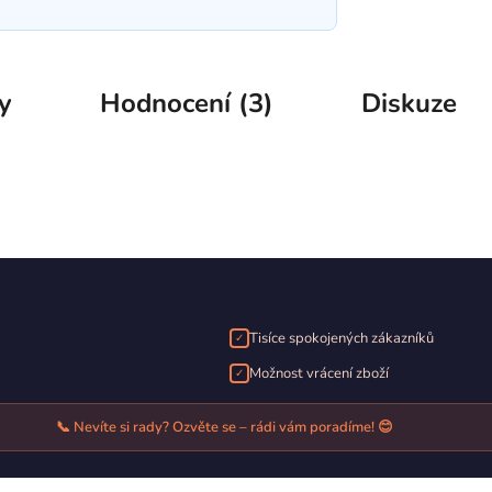
y
Hodnocení (3)
Diskuze
Tisíce spokojených zákazníků
✓
Možnost vrácení zboží
✓
📞 Nevíte si rady? Ozvěte se – rádi vám poradíme! 😊