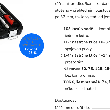
ráčnami, prodloužkami, kardano
4,0
uloženo v přehledném plastové
z
po 32 mm, takže vystačí od jem
5
hvězdiček.
108 kusů v sadě
— komplet
jednom kufru.
1/2" nástrčné klíče 10–
spojovací prvky.
3 262 KČ
–25 %
1/4" nástrčné klíče 4–14
prostorách.
Nástavce 50, 75, 125, 2
bez kompromisů.
TORX, šestihranné klíče,
několik sad nářadí.
Dostupnost
Můžeme doručit do: