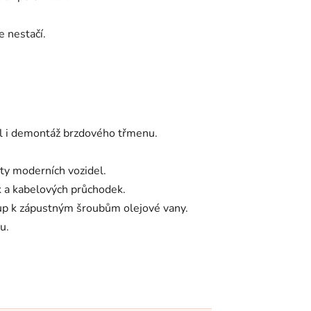
 nestačí.
ol i demontáž brzdového třmenu.
ty moderních vozidel.
 a kabelových průchodek.
p k zápustným šroubům olejové vany.
u.