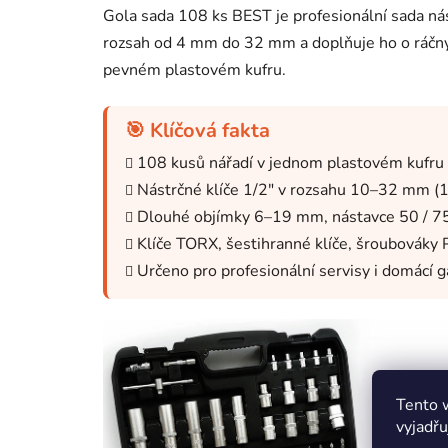
Gola sada 108 ks BEST je profesionální sada nás
rozsah od 4 mm do 32 mm a doplňuje ho o ráčny,
pevném plastovém kufru.
🎯 Klíčová fakta
108 kusů nářadí v jednom plastovém kufru
Nástrčné klíče 1/2" v rozsahu 10–32 mm (18
Dlouhé objímky 6–19 mm, nástavce 50 / 75
Klíče TORX, šestihranné klíče, šroubováky 
Určeno pro profesionální servisy i domácí g
Tento 
vyjadřu