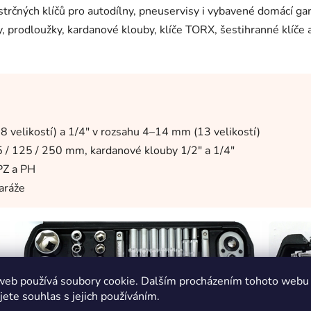
trčných klíčů pro autodílny, pneuservisy i vybavené domácí gar
 prodloužky, kardanové klouby, klíče TORX, šestihranné klíče
 velikostí) a 1/4" v rozsahu 4–14 mm (13 velikostí)
 / 125 / 250 mm, kardanové klouby 1/2" a 1/4"
PZ a PH
aráže
web používá soubory cookie. Dalším procházením tohoto webu
jete souhlas s jejich používáním.