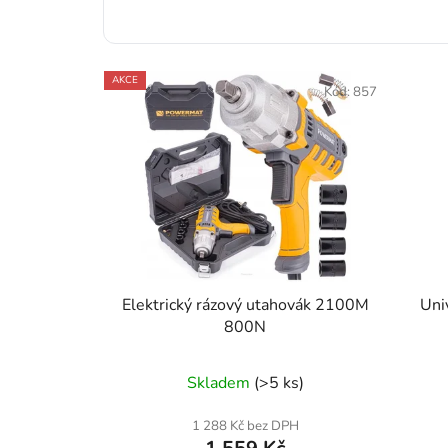
E-mail zástupce v EU
AKCE
Kód:
857
Elektrický rázový utahovák 2100M
Uni
800N
Průměrné
Skladem
(>5 ks)
hodnocení
produktu
1 288 Kč bez DPH
je