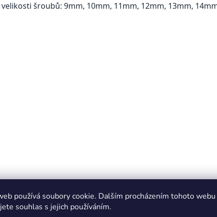
velikosti
šroubů
:
9mm,
10mm,
11mm
,
12mm,
13mm
,
14m
web používá soubory cookie. Dalším procházením tohoto webu
jete souhlas s jejich používáním.