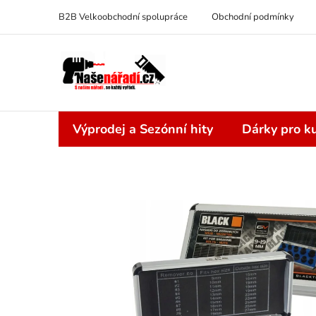
Přejít
B2B Velkoobchodní spolupráce
Obchodní podmínky
na
obsah
Výprodej a Sezónní hity
Dárky pro ku