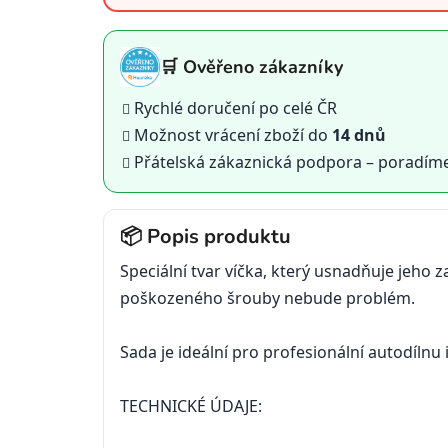
4,0
z
5
hvězdiček.
🛒 Ověřeno zákazníky
Rychlé doručení po celé ČR
Možnost vrácení zboží do
14 dnů
Přátelská zákaznická podpora – poradím
📦 Popis produktu
Speciální
tvar
víčka
, který usnadňuje
jeho
z
poškozeného
šrouby
nebude
problém.
Sada
je
ideální
pro
profesionální
autodílnu
TECHNICKÉ ÚDAJE
: