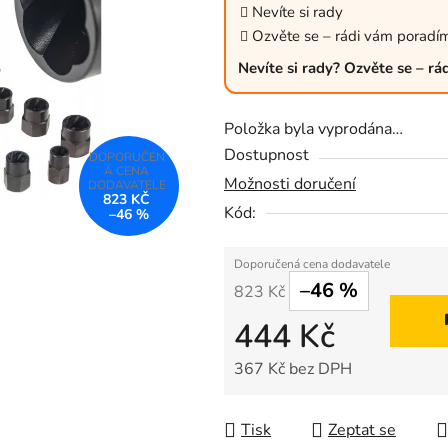
z
Nevíte si rady
5
Ozvěte se – rádi vám poradí
hvězdiček.
Nevíte si rady? Ozvěte se – r
Položka byla vyprodána…
Dostupnost
Možnosti doručení
823 KČ
Kód:
–46 %
–46 %
823 Kč
444 Kč
367 Kč bez DPH
Měrná cena:
Tisk
Zeptat se