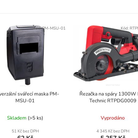
geko@geko.pl
Kód:
PM-MSU-01
Kód:
RTP
verzální svářecí maska PM-
Řezačka na spáry 1300W
MSU-01
Technic RTPDG0009
Skladem
(>5 ks)
Vyprodáno
51 Kč bez DPH
4 345 Kč bez DPH