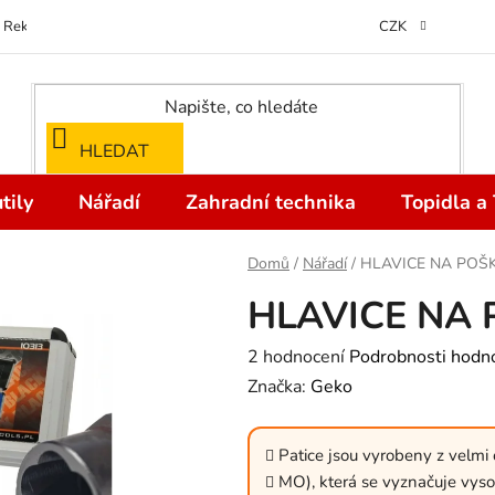
Reklamace
Kontakty
Doprava a Platba
Odstoupení od kupní
CZK
HLEDAT
tily
Nářadí
Zahradní technika
Topidla a
Domů
/
Nářadí
/
HLAVICE NA POŠ
HLAVICE NA
Průměrné
2 hodnocení
Podrobnosti hodn
hodnocení
Značka:
Geko
produktu
je
Patice jsou vyrobeny z velm
4,0
MO), která se vyznačuje vyso