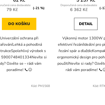
62 Kč
5 257 Kč
(–21 %)
(–1
79 Kč
6 362 Kč
DO KOŠÍKU
DETAIL
Univerzální ochrana při
Výkonný motor 1300W 
vařováníLehká a pohodlná
efektivní řezáníIdeální pro 
trukceSpolehlivý výrobek s
řezání spár a dlaždicKompak
 5900748401334Nevíte si
ergonomický design pro po
ady? Ozvěte se – rádi vám
použitíNevíte si rady? Ozvět
poradíme! 📞😊
rádi vám poradíme! 📞
Kód:
PM1568
Kód:
RT