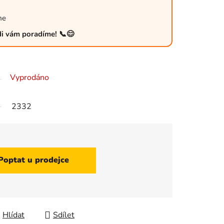
me
ádi vám poradíme! 📞😊
Vyprodáno
2332
Poptat u prodejce
Hlídat
Sdílet