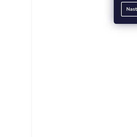
2
0x
Nast
1
0x
PŘIDAT HODNOCENÍ
Buďte první, kdo napíše příspěvek k této po
PŘIDAT KOMENTÁŘ
Výrobní společnost
Adresa
E-mail
Zástupce výrobce v EU
Adresa zástupce v EU