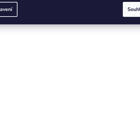
avení
Souh
ložce.
GEKO SPÓŁKA Z OGRANICZNĄ ODPOWIEDZIALNOŚCIA 
KOMANDYTOWA
ul. Spacerowa 3 97500 Kietlin. Polsko
geko@geko.pl
GEKO SPÓŁKA Z OGRANICZNĄ ODPOWIEDZIALNOŚCIA 
KOMANDYTOWA
ul. Spacerowa 3 97500 Kietlin. Polsko