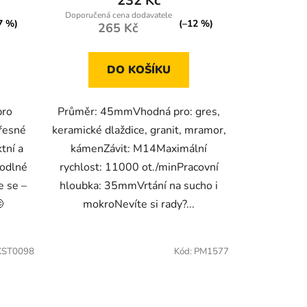
232 Kč
7 %)
(–12 %)
265 Kč
DO KOŠÍKU
pro
Průměr: 45mmVhodná pro: gres,
přesné
keramické dlaždice, granit, mramor,
tní a
kámenZávit: M14Maximální
hodlné
rychlost: 11000 ot./minPracovní
e se –
hloubka: 35mmVrtání na sucho i

mokroNevíte si rady?...
KST0098
Kód:
PM1577