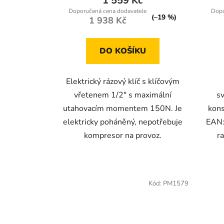
1 559 Kč
4,0
(–19 %)
1 938 Kč
z
5
DO KOŠÍKU
hvězdiček.
Elektrický rázový klíč s klíčovým
vřetenem 1/2" s maximální
s
utahovacím momentem 150N. Je
kons
elektricky poháněný, nepotřebuje
EAN:
kompresor na provoz.
r
Kód:
PM1579