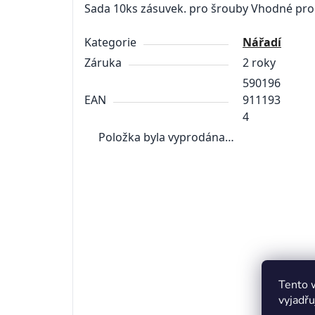
Sada
10ks
zásuvek
.
pro
šrouby
Vhodné
pro
Kategorie
Nářadí
Záruka
2 roky
590196
EAN
911193
4
Položka byla vyprodána…
4,0
Průměrné
2 hodnocení
hodnocení
produktu
je
5
0x
4,0
z
4
2x
Tento 
5
hvězdiček.
vyjadřu
3
0x