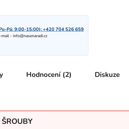
Po-Pá: 9:00-15:00):
+420 704 526 659
-mail -
info@nasenaradi.cz
y
Hodnocení (2)
Diskuze
É ŠROUBY