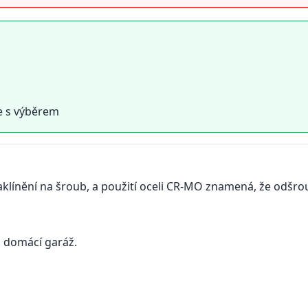
e s výběrem
aklínění
na
šroub,
a
použití
oceli
CR-
MO
znamená
, že
odšro
i
domácí
garáž
.