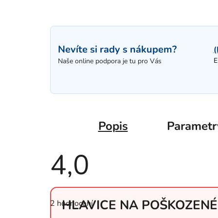
Nevíte si rady s nákupem?
(
E
Naše online podpora je tu pro Vás
Popis
Parametr
4,0
Průměrné
hodnocení
HLAVICE NA POŠKOZEN
2 hodnocení
produktu
je