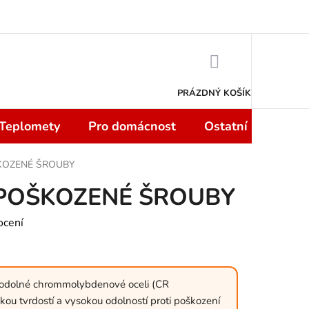
 smlouvy do 14 dní
Podmínky ochrany osobních údajů
Moje objedn
NÁKUPNÍ
KOŠÍK
PRÁZDNÝ KOŠÍK
 Teplomety
Pro domácnost
Ostatní
Sport
KOZENÉ ŠROUBY
 POŠKOZENÉ ŠROUBY
ocení
i odolné chrommolybdenové oceli (CR
kou tvrdostí a vysokou odolností proti poškození