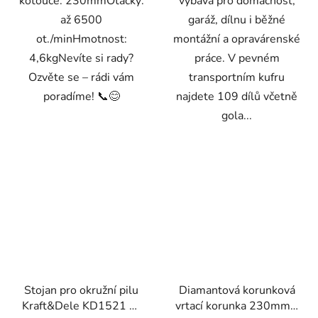
kotouče: 230mmOtáčky:
výbava pro domácnost,
až 6500
garáž, dílnu i běžné
ot./minHmotnost:
montážní a opravárenské
4,6kgNevíte si rady?
práce. V pevném
Ozvěte se – rádi vám
transportním kufru
poradíme! 📞😊
najdete 109 dílů včetně
gola...
Stojan pro okružní pilu
Diamantová korunková
Kraft&Dele KD1521 —
vrtací korunka 230mm x