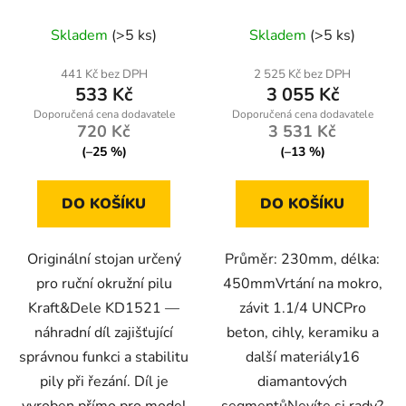
náhradní díl (kód nr109)
450mm, 1.1/4 UNC
Skladem
(>5 ks)
Skladem
(>5 ks)
441 Kč bez DPH
2 525 Kč bez DPH
533 Kč
3 055 Kč
720 Kč
3 531 Kč
(–25 %)
(–13 %)
DO KOŠÍKU
DO KOŠÍKU
Originální stojan určený
Průměr: 230mm, délka:
pro ruční okružní pilu
450mmVrtání na mokro,
Kraft&Dele KD1521 —
závit 1.1/4 UNCPro
náhradní díl zajišťující
beton, cihly, keramiku a
správnou funkci a stabilitu
další materiály16
pily při řezání. Díl je
diamantových
vyroben přímo pro model
segmentůNevíte si rady?