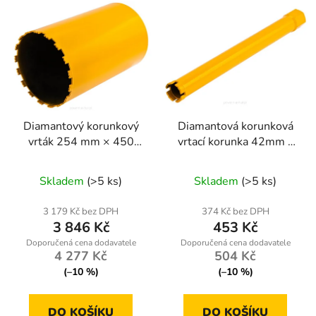
Diamantový korunkový
Diamantová korunková
vrták 254 mm × 450
vrtací korunka 42mm x
mm, závit 1 1/4 UNC –
450mm, 1.1/4 UNC
Powermat PM1565
Skladem
(>5 ks)
Skladem
(>5 ks)
3 179 Kč bez DPH
374 Kč bez DPH
3 846 Kč
453 Kč
4 277 Kč
504 Kč
(–10 %)
(–10 %)
DO KOŠÍKU
DO KOŠÍKU