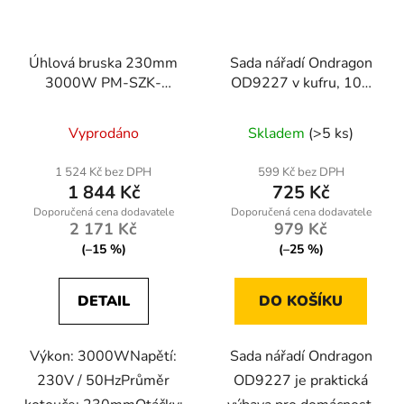
Úhlová bruska 230mm
Sada nářadí Ondragon
3000W PM-SZK-
OD9227 v kufru, 109
3000T
dílů, gola sada, bity,
kleště a příslušenství
Vyprodáno
Skladem
(>5 ks)
1 524 Kč bez DPH
599 Kč bez DPH
1 844 Kč
725 Kč
2 171 Kč
979 Kč
(–15 %)
(–25 %)
DETAIL
DO KOŠÍKU
Výkon: 3000WNapětí:
Sada nářadí Ondragon
230V / 50HzPrůměr
OD9227 je praktická