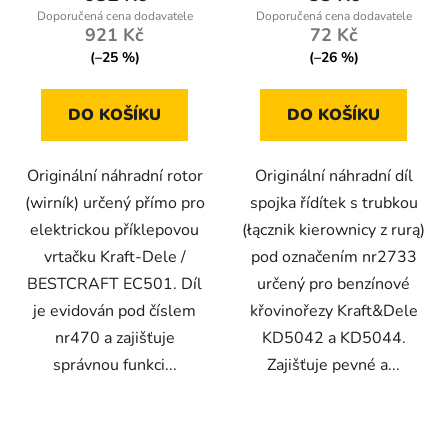
921 Kč
72 Kč
(–25 %)
(–26 %)
DO KOŠÍKU
DO KOŠÍKU
Originální náhradní rotor
Originální náhradní díl
(wirník) určený přímo pro
spojka řídítek s trubkou
elektrickou příklepovou
(łącznik kierownicy z rurą)
vrtačku Kraft-Dele /
pod označením nr2733
BESTCRAFT EC501. Díl
určený pro benzínové
je evidován pod číslem
křovinořezy Kraft&Dele
nr470 a zajišťuje
KD5042 a KD5044.
správnou funkci...
Zajišťuje pevné a...