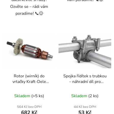
Ozvěte se – rádi vám
poradíme! 📞😊
Rotor (wirník) do
Spojka řídítek s trubkou
vrtačky Kraft-Dele
– náhradní díl pro
EC501 — náhradní díl
Kraft&Dele KD5042,
nr470
KD5044 (nr2733)
Skladem
(>5 ks)
Skladem
(2 ks)
564 Kč bez DPH
44 Kč bez DPH
682 Kč
53 Kč