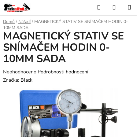
Přejít
Hledat
NÁKUP
na
KOŠÍK
obsah
Domů
/
Nářadí
/
MAGNETICKÝ STATIV SE SNÍMAČEM HODIN 0-
10MM SADA
MAGNETICKÝ STATIV SE
SNÍMAČEM HODIN 0-
10MM SADA
Průměrné
Neohodnoceno
Podrobnosti hodnocení
hodnocení
Značka:
Black
produktu
je
0,0
z
5
hvězdiček.