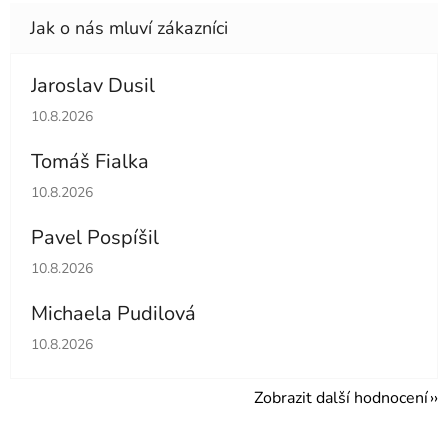
Jaroslav Dusil
Hodnocení obchodu je 5 z 5 hvězdiček.
10.8.2026
Tomáš Fialka
Hodnocení obchodu je 5 z 5 hvězdiček.
10.8.2026
Pavel Pospíšil
Hodnocení obchodu je 5 z 5 hvězdiček.
10.8.2026
Michaela Pudilová
Hodnocení obchodu je 5 z 5 hvězdiček.
10.8.2026
Zobrazit další hodnocení