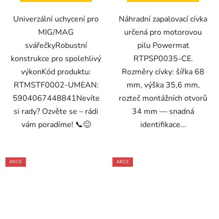
Univerzální uchycení pro
Náhradní zapalovací cívka
MIG/MAG
určená pro motorovou
svářečkyRobustní
pilu Powermat
konstrukce pro spolehlivý
RTPSP0035-CE.
výkonKód produktu:
Rozměry cívky: šířka 68
RTMSTF0002-UMEAN:
mm, výška 35,6 mm,
5904067448841Nevíte
rozteč montážních otvorů
si rady? Ozvěte se – rádi
34 mm — snadná
vám poradíme! 📞😊
identifikace...
AKCE
AKCE