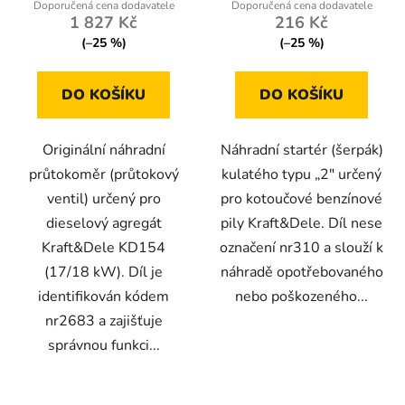
1 827 Kč
216 Kč
(–25 %)
(–25 %)
DO KOŠÍKU
DO KOŠÍKU
Originální náhradní
Náhradní startér (šerpák)
průtokoměr (průtokový
kulatého typu „2" určený
ventil) určený pro
pro kotoučové benzínové
dieselový agregát
pily Kraft&Dele. Díl nese
Kraft&Dele KD154
označení nr310 a slouží k
(17/18 kW). Díl je
náhradě opotřebovaného
identifikován kódem
nebo poškozeného...
nr2683 a zajišťuje
správnou funkci...