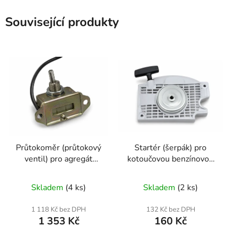
Související produkty
Průtokoměr (průtokový
Startér (šerpák) pro
ventil) pro agregát
kotoučovou benzínovou
KD154 — náhradní díl
pilu – kulatý typ „2" |
nr2683
nr310 | Kraft&Dele
Skladem
(4 ks)
Skladem
(2 ks)
1 118 Kč bez DPH
132 Kč bez DPH
1 353 Kč
160 Kč