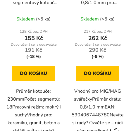
segmentový kotouč
0,8/1,0 mm pro
230mm Powermat PM-
MIG/MAG svářečky
TDCS-2302T
Skladem
(>5 ks)
Skladem
(>5 ks)
128 Kč bez DPH
217 Kč bez DPH
155 Kč
262 Kč
191 Kč
290 Kč
(–18 %)
(–9 %)
DO KOŠÍKU
DO KOŠÍKU
Průměr kotouče:
Vhodný pro MIG/MAG
230mmPočet segmentů:
svářečkyPrůměr drátu:
18Pracovní režim: mokrý i
0,8/1,0 mmEAN:
suchýVhodný pro:
5904067448780Nevíte
keramiku, granit, beton a
si rady? Ozvěte se – rádi
dalšíNevíte si rady?
vám poradíme! 📞😊