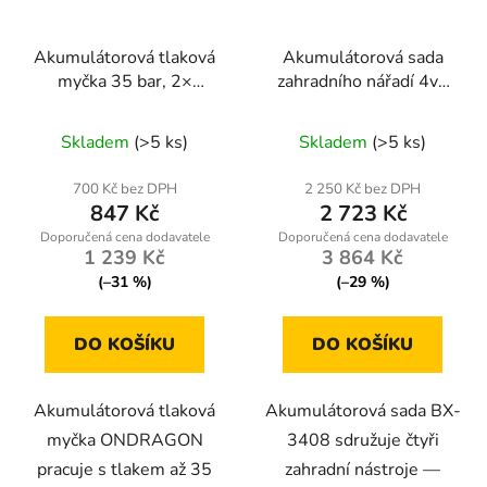
Akumulátorová tlaková
Akumulátorová sada
myčka 35 bar, 2×
zahradního nářadí 4v1
baterie 36 V, 250 W —
BOXER BX-3408 –
Průměrné
ONDRAGON
vyžínač, foukač, mini
Skladem
(>5 ks)
Skladem
(>5 ks)
hodnocení
pila, nůžky, 48 V
produktu
700 Kč bez DPH
2 250 Kč bez DPH
847 Kč
2 723 Kč
je
3,6
1 239 Kč
3 864 Kč
z
(–31 %)
(–29 %)
5
hvězdiček.
DO KOŠÍKU
DO KOŠÍKU
Akumulátorová tlaková
Akumulátorová sada BX-
myčka ONDRAGON
3408 sdružuje čtyři
pracuje s tlakem až 35
zahradní nástroje —