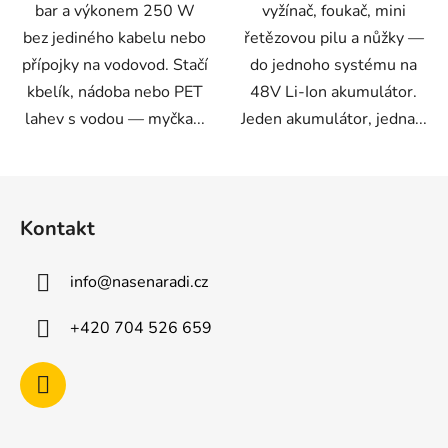
bar a výkonem 250 W
vyžínač, foukač, mini
bez jediného kabelu nebo
řetězovou pilu a nůžky —
přípojky na vodovod. Stačí
do jednoho systému na
kbelík, nádoba nebo PET
48V Li-Ion akumulátor.
lahev s vodou — myčka...
Jeden akumulátor, jedna...
Z
á
Kontakt
p
a
info
@
nasenaradi.cz
t
í
+420 704 526 659