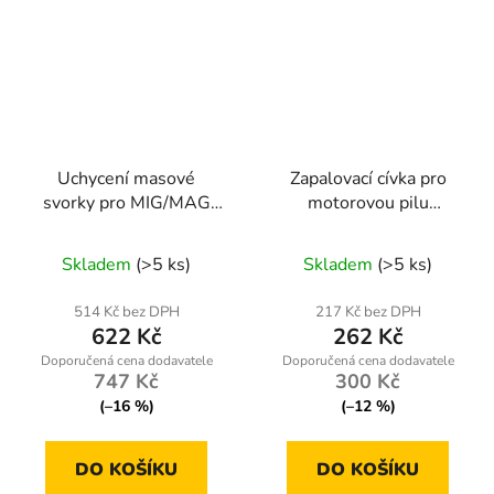
Uchycení masové
Zapalovací cívka pro
svorky pro MIG/MAG
motorovou pilu
svařování
Powermat
RTMSTF0002-UM
RTPSP0035-CE
Skladem
(>5 ks)
Skladem
(>5 ks)
514 Kč bez DPH
217 Kč bez DPH
622 Kč
262 Kč
747 Kč
300 Kč
(–16 %)
(–12 %)
DO KOŠÍKU
DO KOŠÍKU