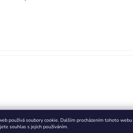
adit s výběrem,
zavolejte nám – rádi pomůžeme!
📞😊
web používá soubory cookie. Dalším procházením tohoto webu
jete souhlas s jejich používáním.