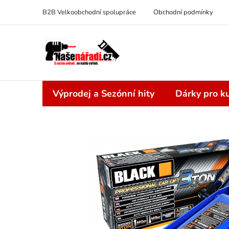
Přejít
B2B Velkoobchodní spolupráce
Obchodní podmínky
na
obsah
Výprodej a Sezónní hity
Dárky pro ku