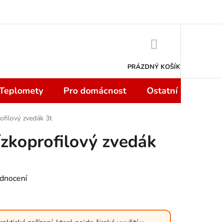
 smlouvy do 14 dní
Podmínky ochrany osobních údajů
Moje objedn
NÁKUPNÍ
KOŠÍK
PRÁZDNÝ KOŠÍK
 Teplomety
Pro domácnost
Ostatní
Sport
ofilový zvedák 3t
ízkoprofilový zvedák
dnocení