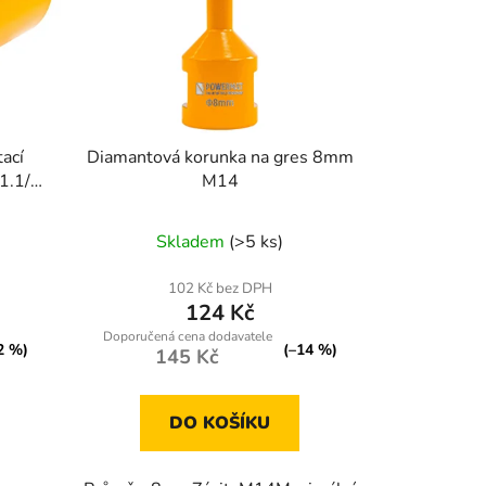
ací
Diamantová korunka na gres 8mm
1.1/4
M14
Skladem
(>5 ks)
102 Kč bez DPH
124 Kč
2 %)
(–14 %)
145 Kč
DO KOŠÍKU