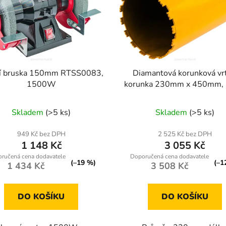
ní bruska 150mm RTSS0083,
Diamantová korunková vrt
1500W
korunka 230mm x 450mm, 
UNC
Skladem
(>5 ks)
Skladem
(>5 ks)
949 Kč bez DPH
2 525 Kč bez DPH
1 148 Kč
3 055 Kč
(–19 %)
(–1
1 434 Kč
3 508 Kč
DO KOŠÍKU
DO KOŠÍKU