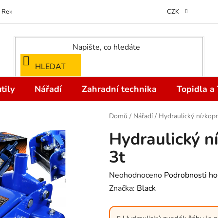
Reklamace
Kontakty
Doprava a Platba
Odstoupení od kupní
CZK
HLEDAT
tily
Nářadí
Zahradní technika
Topidla a
Domů
/
Nářadí
/
Hydraulický nízkopr
Hydraulický n
3t
Průměrné
Neohodnoceno
Podrobnosti ho
hodnocení
Značka:
Black
produktu
je