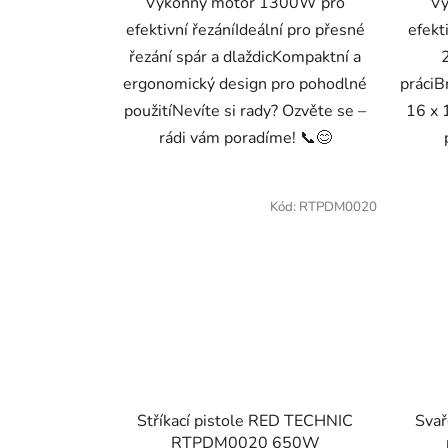
Výkonný motor 1300W pro
Vý
efektivní řezáníIdeální pro přesné
efekt
řezání spár a dlaždicKompaktní a
ergonomický design pro pohodlné
práciB
použitíNevíte si rady? Ozvěte se –
16 x 
rádi vám poradíme! 📞😊
Kód:
RTPDM0020
Stříkací pistole RED TECHNIC
Svař
RTPDM0020 650W