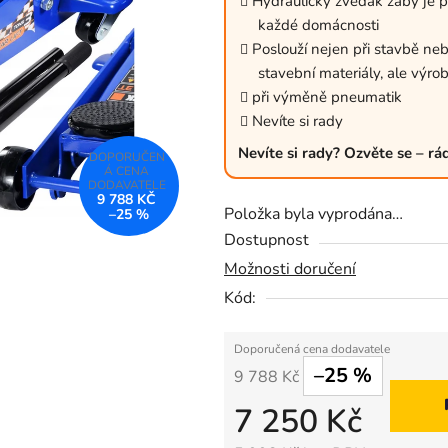
Hydraulický zvedák žáby je pra
0,0
každé domácnosti
z
Poslouží nejen při stavbě neb
5
stavební materiály, ale výro
při výměně pneumatik
hvězdiček.
Nevíte si rady
Nevíte si rady? Ozvěte se – r
9 788 KČ
Položka byla vyprodána…
–25 %
Dostupnost
Možnosti doručení
Kód:
–25 %
9 788 Kč
7 250 Kč