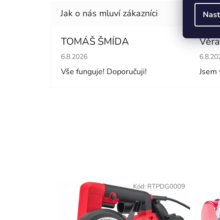
Nast
TOMÁŠ ŠMÍDA
Věra
Hodnocení obchodu je 5 z 5 hvězdiček.
Hodno
6.8.2026
6.8.20
Vše funguje! Doporučuji!
Jsem 
Kód:
RTPDG0009