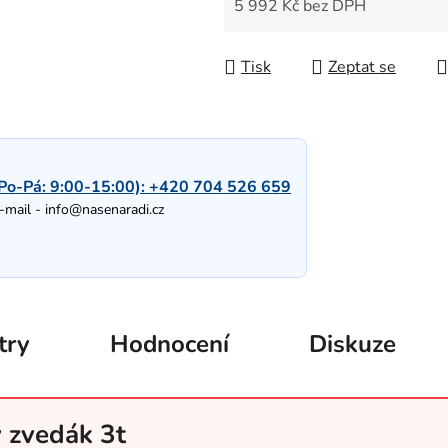
5 992 Kč bez DPH
Měrná cena:
Tisk
Zeptat se
Po-Pá: 9:00-15:00):
+420 704 526 659
-mail -
info@nasenaradi.cz
try
Hodnocení
Diskuze
ý zvedák 3t