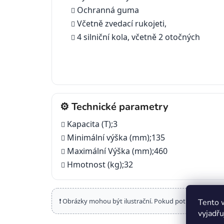
Ochranná guma
Včetně zvedací rukojeti,
4 silniční kola, včetně 2 otočných
⚙️ Technické parametry
Kapacita (T);3
Minimální výška (mm);135
Maximální Výška (mm);460
Hmotnost (kg);32
❗ Obrázky mohou být ilustrační. Pokud potřebujete por
Tento 
vyjadřu