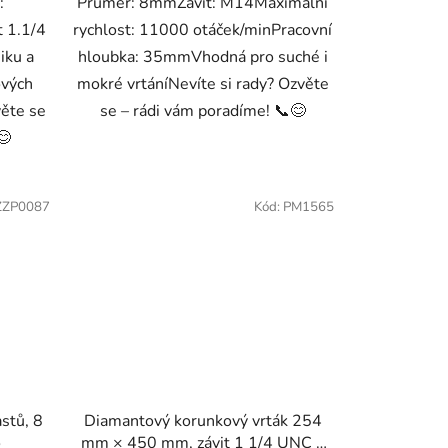
:
Průměr: 8mmZávit: M14Maximální
 1.1/4
rychlost: 11000 otáček/minPracovní
iku a
hloubka: 35mmVhodná pro suché i
ových
mokré vrtáníNevíte si rady? Ozvěte
ěte se
se – rádi vám poradíme! 📞😊
😊
ZZP0087
Kód:
PM1565
stů, 8
Diamantový korunkový vrták 254
o
mm × 450 mm, závit 1 1/4 UNC –