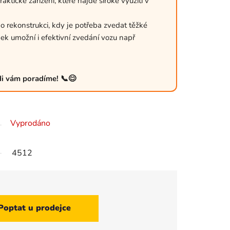
ktické zařízení, které najde široké využití v
o rekonstrukci, kdy je potřeba zvedat těžké
bek umožní i efektivní zvedání vozu např
ádi vám poradíme! 📞😊
Vyprodáno
4512
Poptat u prodejce