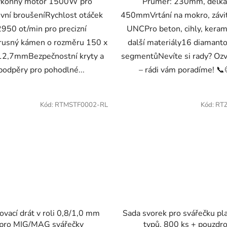
konný motor 1500W pro
Průměr: 230mm, délka
ivní broušeníRychlost otáček
450mmVrtání na mokro, závit
2950 ot/min pro precizní
UNCPro beton, cihly, keram
rusný kámen o rozměru 150 x
další materiály16 diamant
12,7mmBezpečnostní kryty a
segmentůNevíte si rady? Ozv
podpěry pro pohodlné...
– rádi vám poradíme! 📞
Kód:
RTMSTF0002-RL
Kód:
RT
ovací drát v roli 0,8/1,0 mm
Sada svorek pro svářečku pla
pro MIG/MAG svářečky
typů, 800 ks + pouzdr