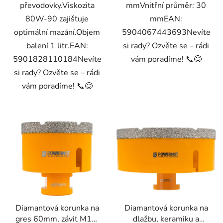
převodovky.Viskozita
mmVnitřní průměr: 30
80W-90 zajišťuje
mmEAN:
optimální mazání.Objem
5904067443693Nevíte
balení 1 litr.EAN:
si rady? Ozvěte se – rádi
5901828110184Nevíte
vám poradíme! 📞😊
si rady? Ozvěte se – rádi
vám poradíme! 📞😊
Diamantová korunka na
Diamantová korunka na
gres 60mm, závit M14,
dlažbu, keramiku a