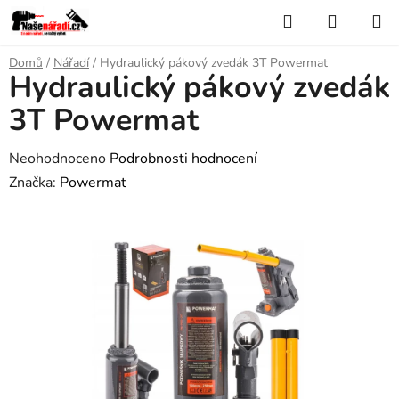
Přejít
Hledat
NÁKUP
na
KOŠÍK
obsah
Domů
/
Nářadí
/
Hydraulický pákový zvedák 3T Powermat
Hydraulický pákový zvedák
3T Powermat
Průměrné
Neohodnoceno
Podrobnosti hodnocení
hodnocení
Značka:
Powermat
produktu
je
0,0
z
5
hvězdiček.