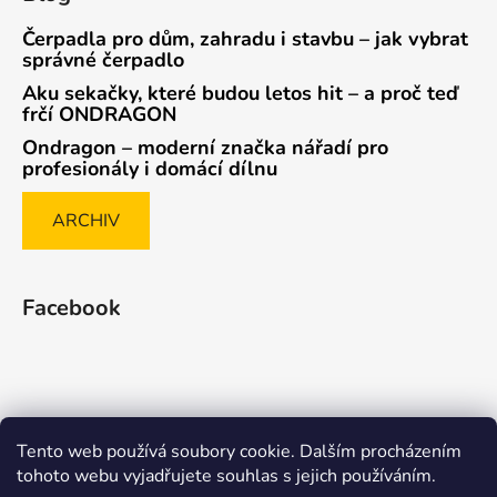
Čerpadla pro dům, zahradu i stavbu – jak vybrat
správné čerpadlo
Aku sekačky, které budou letos hit – a proč teď
frčí ONDRAGON
Ondragon – moderní značka nářadí pro
profesionály i domácí dílnu
ARCHIV
Facebook
Tento web používá soubory cookie. Dalším procházením
Způsob ověřování recenzí
tohoto webu vyjadřujete souhlas s jejich používáním.