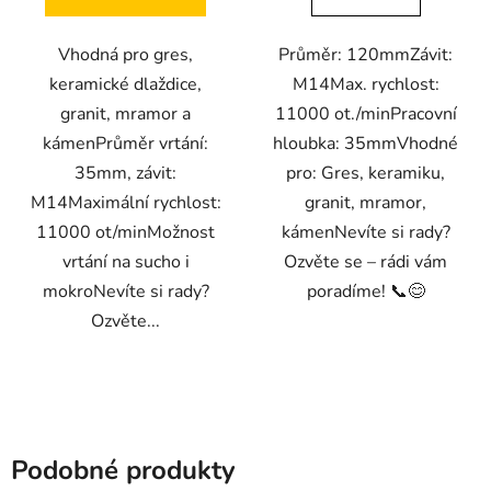
Vhodná pro gres,
Průměr: 120mmZávit:
keramické dlaždice,
M14Max. rychlost:
granit, mramor a
11000 ot./minPracovní
kámenPrůměr vrtání:
hloubka: 35mmVhodné
35mm, závit:
pro: Gres, keramiku,
M14Maximální rychlost:
granit, mramor,
11000 ot/minMožnost
kámenNevíte si rady?
vrtání na sucho i
Ozvěte se – rádi vám
mokroNevíte si rady?
poradíme! 📞😊
Ozvěte...
Podobné produkty