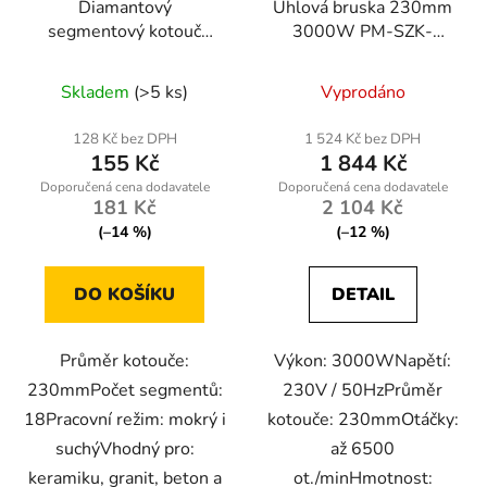
Diamantový
Úhlová bruska 230mm
segmentový kotouč
3000W PM-SZK-
230mm Powermat PM-
3000T
TDCS-2302T
Skladem
(>5 ks)
Vyprodáno
128 Kč bez DPH
1 524 Kč bez DPH
155 Kč
1 844 Kč
181 Kč
2 104 Kč
(–14 %)
(–12 %)
DO KOŠÍKU
DETAIL
Průměr kotouče:
Výkon: 3000WNapětí:
230mmPočet segmentů:
230V / 50HzPrůměr
18Pracovní režim: mokrý i
kotouče: 230mmOtáčky:
suchýVhodný pro:
až 6500
keramiku, granit, beton a
ot./minHmotnost: