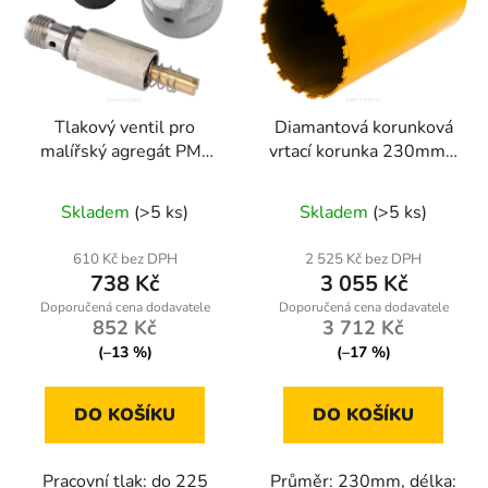
Tlakový ventil pro
Diamantová korunková
malířský agregát PM-
vrtací korunka 230mm x
PDM-1500M-ZC
450mm, 1.1/4 UNC
Skladem
(>5 ks)
Skladem
(>5 ks)
610 Kč bez DPH
2 525 Kč bez DPH
738 Kč
3 055 Kč
852 Kč
3 712 Kč
(–13 %)
(–17 %)
DO KOŠÍKU
DO KOŠÍKU
Pracovní tlak: do 225
Průměr: 230mm, délka: