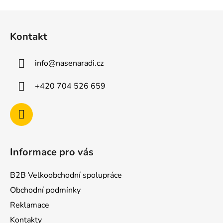
Z
á
Kontakt
p
a
info
@
nasenaradi.cz
t
í
+420 704 526 659
Informace pro vás
B2B Velkoobchodní spolupráce
Obchodní podmínky
Reklamace
Kontakty