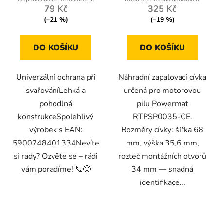
79 Kč
325 Kč
(–21 %)
(–19 %)
DO KOŠÍKU
DO KOŠÍKU
Univerzální ochrana při
Náhradní zapalovací cívka
svařováníLehká a
určená pro motorovou
pohodlná
pilu Powermat
konstrukceSpolehlivý
RTPSP0035-CE.
výrobek s EAN:
Rozměry cívky: šířka 68
5900748401334Nevíte
mm, výška 35,6 mm,
si rady? Ozvěte se – rádi
rozteč montážních otvorů
vám poradíme! 📞😊
34 mm — snadná
identifikace...