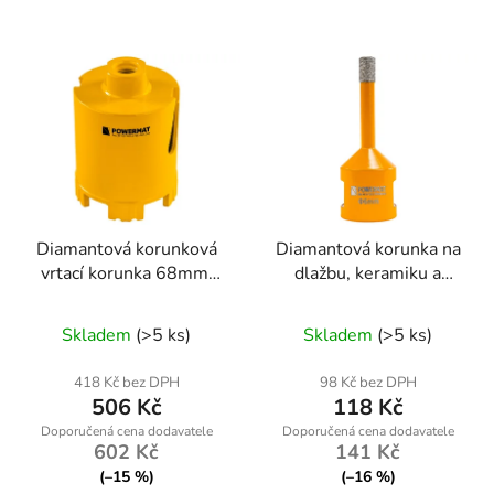
Diamantová korunková
Diamantová korunka na
vrtací korunka 68mm,
dlažbu, keramiku a
95mm, M14
kámen, 6mm, M14
Skladem
(>5 ks)
Skladem
(>5 ks)
418 Kč bez DPH
98 Kč bez DPH
506 Kč
118 Kč
602 Kč
141 Kč
(–15 %)
(–16 %)