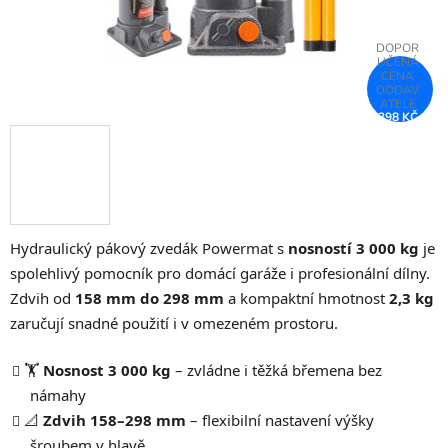
398 KČ
–15 %
Hydraulický pákový zvedák Powermat s
nosností 3 000 kg
je
spolehlivý pomocník pro domácí garáže i profesionální dílny.
Zdvih od
158 mm do 298 mm
a kompaktní hmotnost
2,3 kg
zaručují snadné použití i v omezeném prostoru.
🏋️
Nosnost 3 000 kg
– zvládne i těžká břemena bez
námahy
📐
Zdvih 158–298 mm
– flexibilní nastavení výšky
šroubem v hlavě