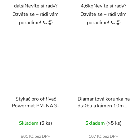
dalšíNevíte si rady?
4,6kgNevíte si rady?
Ozvěte se – rádi vám
Ozvěte se – rádi vám
poradíme! 📞😊
poradíme! 📞😊
Stykač pro ohřívač
Diamantová korunka na
Powermat PM-NAG-
dlažbu a kámen 10mm,
30EN-STY
M14
Skladem
(5 ks)
Skladem
(>5 ks)
801 Kč bez DPH
107 Kč bez DPH