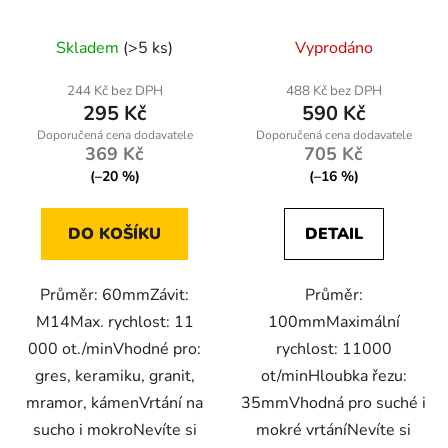
suché/mokré vrtání
kámen 100mm M14
Skladem
(>5 ks)
Vyprodáno
244 Kč bez DPH
488 Kč bez DPH
295 Kč
590 Kč
369 Kč
705 Kč
(–20 %)
(–16 %)
DO KOŠÍKU
DETAIL
Průměr: 60mmZávit:
Průměr:
M14Max. rychlost: 11
100mmMaximální
000 ot./minVhodné pro:
rychlost: 11000
gres, keramiku, granit,
ot/minHloubka řezu:
mramor, kámenVrtání na
35mmVhodná pro suché i
sucho i mokroNevíte si
mokré vrtáníNevíte si