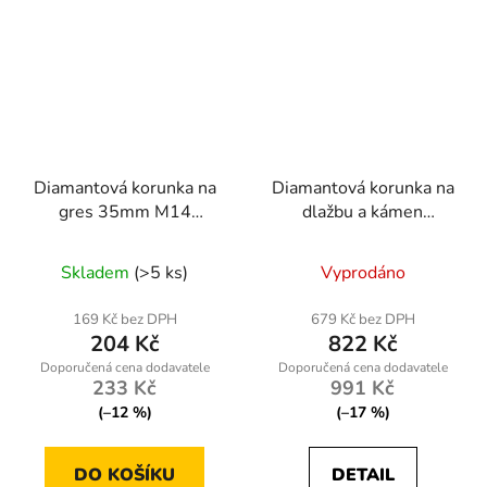
Diamantová korunka na
Diamantová korunka na
gres 35mm M14
dlažbu a kámen
Powermat
120mm, závit M14
Skladem
(>5 ks)
Vyprodáno
169 Kč bez DPH
679 Kč bez DPH
204 Kč
822 Kč
233 Kč
991 Kč
(–12 %)
(–17 %)
DO KOŠÍKU
DETAIL