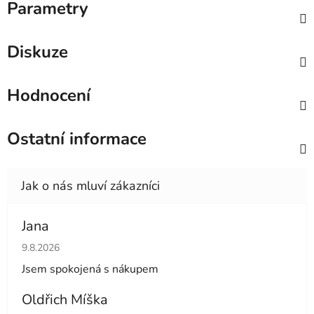
Parametry
Diskuze
Hodnocení
Ostatní informace
Jana
Hodnocení obchodu je 5 z 5 hvězdiček.
9.8.2026
Jsem spokojená s nákupem
Oldřich Míška