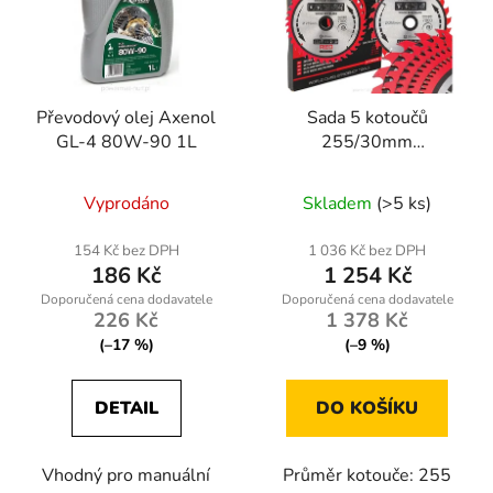
Převodový olej Axenol
Sada 5 kotoučů
GL-4 80W-90 1L
255/30mm
RTZTWD0082
Vyprodáno
Skladem
(>5 ks)
154 Kč bez DPH
1 036 Kč bez DPH
186 Kč
1 254 Kč
226 Kč
1 378 Kč
(–17 %)
(–9 %)
DETAIL
DO KOŠÍKU
Vhodný pro manuální
Průměr kotouče: 255