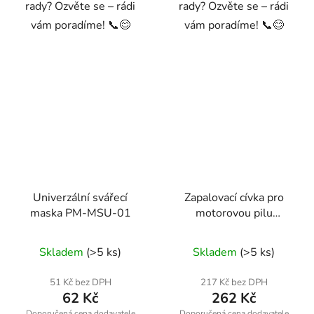
rady? Ozvěte se – rádi
rady? Ozvěte se – rádi
vám poradíme! 📞😊
vám poradíme! 📞😊
Univerzální svářecí
Zapalovací cívka pro
maska PM-MSU-01
motorovou pilu
Powermat
RTPSP0035-CE
Skladem
(>5 ks)
Skladem
(>5 ks)
51 Kč bez DPH
217 Kč bez DPH
62 Kč
262 Kč