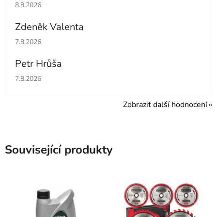
Hodnocení obchodu je 5 z 5 hvězdiček.
8.8.2026
Zdeněk Valenta
Hodnocení obchodu je 5 z 5 hvězdiček.
7.8.2026
Petr Hrůša
Hodnocení obchodu je 5 z 5 hvězdiček.
7.8.2026
Zobrazit další hodnocení
Související produkty