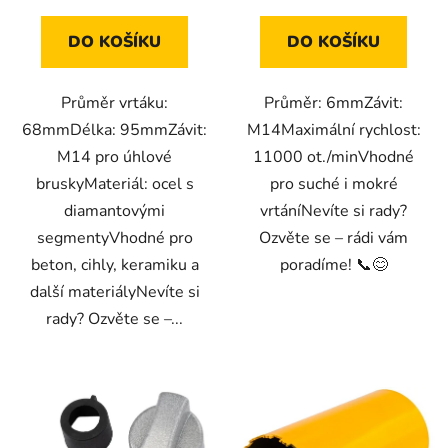
DO KOŠÍKU
DO KOŠÍKU
Průměr vrtáku:
Průměr: 6mmZávit:
68mmDélka: 95mmZávit:
M14Maximální rychlost:
M14 pro úhlové
11000 ot./minVhodné
bruskyMateriál: ocel s
pro suché i mokré
diamantovými
vrtáníNevíte si rady?
segmentyVhodné pro
Ozvěte se – rádi vám
beton, cihly, keramiku a
poradíme! 📞😊
další materiályNevíte si
rady? Ozvěte se –...