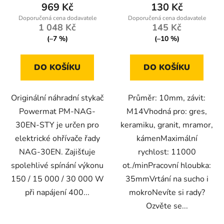
969 Kč
130 Kč
1 048 Kč
145 Kč
(–7 %)
(–10 %)
DO KOŠÍKU
DO KOŠÍKU
Originální náhradní stykač
Průměr: 10mm, závit:
Powermat PM-NAG-
M14Vhodná pro: gres,
30EN-STY je určen pro
keramiku, granit, mramor,
elektrické ohřívače řady
kámenMaximální
NAG-30EN. Zajišťuje
rychlost: 11000
spolehlivé spínání výkonu
ot./minPracovní hloubka:
150 / 15 000 / 30 000 W
35mmVrtání na sucho i
při napájení 400...
mokroNevíte si rady?
Ozvěte se...