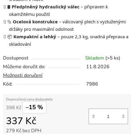
🛢️
Předplněný hydraulický válec
– připraven k
okamžitému použití
🔩
Ocelová konstrukce
– válcovaný plech s vyztuženými
držáky pro maximální odolnost
📦
Kompaktní a lehký
– pouze 2,3 kg, snadná přeprava a
skladování
Dostupnost
Skladem
(>5 ks)
Můžeme doručit do:
11.8.2026
Možnosti doručení
Kód:
7986
–15 %
398 Kč
337 Kč
279 Kč bez DPH