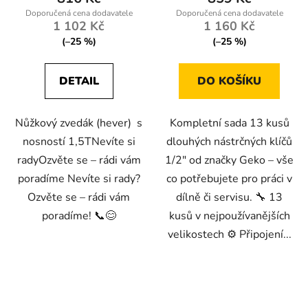
2,0
1 102 Kč
1 160 Kč
z
(–25 %)
(–25 %)
5
hvězdiček.
DETAIL
DO KOŠÍKU
Nůžkový zvedák (hever) s
Kompletní sada 13 kusů
nosností 1,5TNevíte si
dlouhých nástrčných klíčů
radyOzvěte se – rádi vám
1/2" od značky Geko – vše
poradíme Nevíte si rady?
co potřebujete pro práci v
Ozvěte se – rádi vám
dílně či servisu. 🔧 13
poradíme! 📞😊
kusů v nejpoužívanějších
velikostech ⚙️ Připojení...