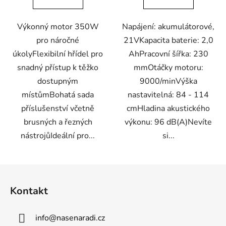
Výkonný motor 350W
Napájení: akumulátorové,
pro náročné
21VKapacita baterie: 2,0
úkolyFlexibilní hřídel pro
AhPracovní šířka: 230
snadný přístup k těžko
mmOtáčky motoru:
dostupným
9000/minVýška
místůmBohatá sada
nastavitelná: 84 - 114
příslušenství včetně
cmHladina akustického
brusných a řezných
výkonu: 96 dB(A)Nevíte
nástrojůIdeální pro...
si...
Z
á
Kontakt
p
a
info
@
nasenaradi.cz
t