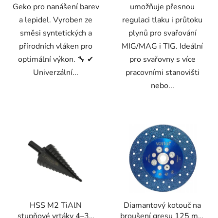
Geko pro nanášení barev
umožňuje přesnou
a lepidel. Vyroben ze
regulaci tlaku i průtoku
směsi syntetických a
plynů pro svařování
přírodních vláken pro
MIG/MAG i TIG. Ideální
optimální výkon. 🔧 ✔
pro svařovny s více
Univerzální...
pracovními stanovišti
nebo...
HSS M2 TiAlN
Diamantový kotouč na
stupňové vrtáky 4–39
broušení gresu 125 mm