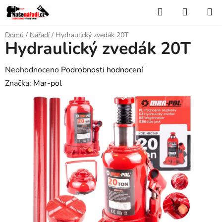
Přejít
Hledat
NÁKUP
na
KOŠÍK
obsah
Domů
/
Nářadí
/
Hydraulický zvedák 20T
Hydraulický zvedák 20T
Průměrné
Neohodnoceno
Podrobnosti hodnocení
hodnocení
Značka:
Mar-pol
produktu
je
0,0
z
5
hvězdiček.