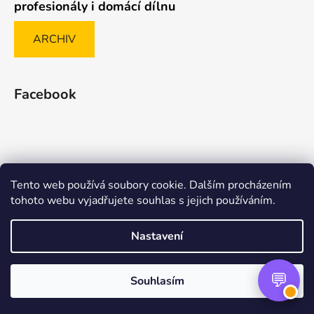
profesionály i domácí dílnu
ARCHIV
Facebook
Tento web používá soubory cookie. Dalším procházením
Způsob ověřování recenzí
tohoto webu vyjadřujete souhlas s jejich používáním.
Nastavení
Vytvořil Shoptet Premium
Souhlasím
Copyright 2026
nasenaradi.cz
. Všechna práva
vyhrazena.