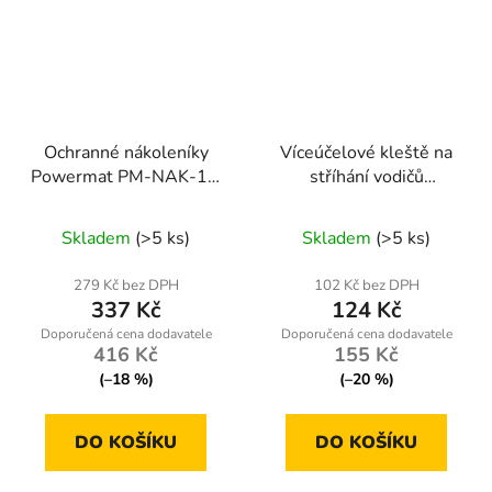
Ochranné nákoleníky
Víceúčelové kleště na
Powermat PM-NAK-1T,
stříhání vodičů
voděodolné, univerzální
Powermat PM-STN-1T
velikost
Skladem
(>5 ks)
Skladem
(>5 ks)
279 Kč bez DPH
102 Kč bez DPH
337 Kč
124 Kč
416 Kč
155 Kč
(–18 %)
(–20 %)
DO KOŠÍKU
DO KOŠÍKU