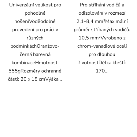
Univerzální velikost pro
Pro stříhání vodičů a
pohodlné
odizolování v rozmezí
nošeníVoděodolné
2,1–8,4 mm²Maximální
provedení pro práci v
průměr stříhaných vodičů:
různých
10,5 mm²Vyrobeno z
podmínkáchOranžovo-
chrom-vanadiové oceli
černá barevná
pro dlouhou
kombinaceHmotnost:
životnostDélka kleští:
555gRozměry ochranné
170...
části: 20 x 15 cmVýška...