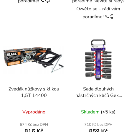
poradíme! 📞😊
poradíme Nevíte si rady?
Ozvěte se – rádi vám
poradíme! 📞😊
Zvedák nůžkový s klikou
Sada dlouhých
1,5T 14400
nástrčných klíčů Geko
1/2" 13 kusů -
Průměrné
profesionální CrV ocel
Vyprodáno
Skladem
(>5 ks)
hodnocení
pro automotive a dílnu
produktu
674 Kč bez DPH
710 Kč bez DPH
816 Kč
859 Kč
je