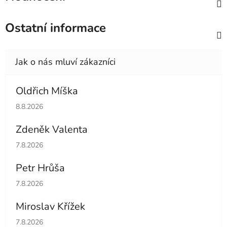
Ostatní informace
Oldřich Míška
Hodnocení obchodu je 5 z 5 hvězdiček.
8.8.2026
Zdeněk Valenta
Hodnocení obchodu je 5 z 5 hvězdiček.
7.8.2026
Petr Hrůša
Hodnocení obchodu je 5 z 5 hvězdiček.
7.8.2026
Miroslav Křížek
Hodnocení obchodu je 5 z 5 hvězdiček.
7.8.2026