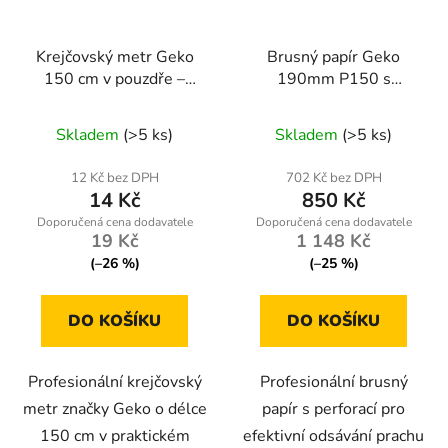
Krejčovský metr Geko
Brusný papír Geko
150 cm v pouzdře –
190mm P150 s
přesné měření pro
perforací pro brusky
krejčovství a šití
sádrokartonu - balení
Skladem
(>5 ks)
Skladem
(>5 ks)
100ks
12 Kč bez DPH
702 Kč bez DPH
14 Kč
850 Kč
19 Kč
1 148 Kč
(–26 %)
(–25 %)
DO KOŠÍKU
DO KOŠÍKU
Profesionální krejčovský
Profesionální brusný
metr značky Geko o délce
papír s perforací pro
150 cm v praktickém
efektivní odsávání prachu