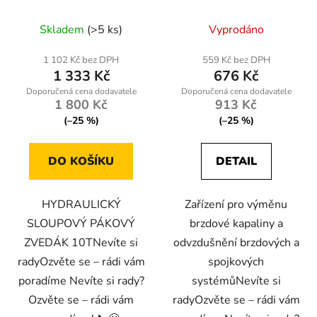
Průměrné
Průměrné
Skladem
(>5 ks)
Vyprodáno
hodnocení
hodnocení
produktu
produktu
1 102 Kč bez DPH
559 Kč bez DPH
1 333 Kč
676 Kč
je
je
3,0
2,0
1 800 Kč
913 Kč
z
z
(–25 %)
(–25 %)
5
5
hvězdiček.
hvězdiček.
DO KOŠÍKU
DETAIL
HYDRAULICKÝ
Zařízení pro výměnu
SLOUPOVÝ PÁKOVÝ
brzdové kapaliny a
ZVEDÁK 10TNevíte si
odvzdušnění brzdových a
radyOzvěte se – rádi vám
spojkových
poradíme Nevíte si rady?
systémůNevíte si
Ozvěte se – rádi vám
radyOzvěte se – rádi vám