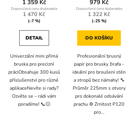
1 359 Kč
979 Kč
1 470 Kč
1 322 Kč
(–7 %)
(–25 %)
DETAIL
DO KOŠÍKU
Univerzální mini přímá
Profesionální brusný
bruska pro precizní
papír pro brusky žirafa -
práciObsahuje 300 kusů
ideální pro broušení stěn
příslušenství pro různé
a stropů bez námahy! 🔧
aplikaceNevíte si rady?
Průměr 225mm s otvory
Ozvěte se – rádi vám
pro dokonalé odsávání
poradíme! 📞😊
prachu ⚙️ Zrnitost P120
pro...