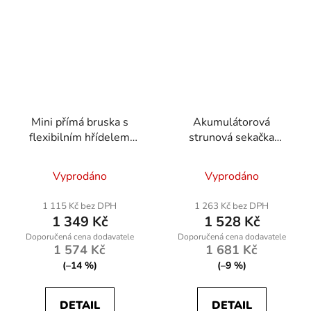
Mini přímá bruska s
Akumulátorová
flexibilním hřídelem
strunová sekačka
350W
Powermat PM-PKA-
2AHM-PRO
Vyprodáno
Vyprodáno
1 115 Kč bez DPH
1 263 Kč bez DPH
1 349 Kč
1 528 Kč
1 574 Kč
1 681 Kč
(–14 %)
(–9 %)
DETAIL
DETAIL