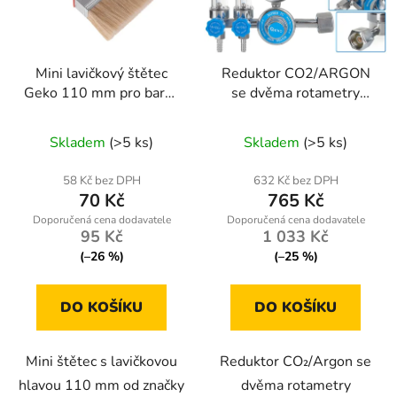
Mini lavičkový štětec
Reduktor CO2/ARGON
Geko 110 mm pro barvy
se dvěma rotametry
a lepidla - syntetické a
Geko
přírodní vlákna
Skladem
(>5 ks)
Skladem
(>5 ks)
58 Kč bez DPH
632 Kč bez DPH
70 Kč
765 Kč
95 Kč
1 033 Kč
(–26 %)
(–25 %)
DO KOŠÍKU
DO KOŠÍKU
Mini štětec s lavičkovou
Reduktor CO₂/Argon se
hlavou 110 mm od značky
dvěma rotametry