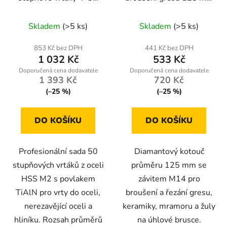
mm – sada 50 kusů
M14 ONDRAGON
Skladem
(>5 ks)
Skladem
(>5 ks)
853 Kč bez DPH
441 Kč bez DPH
1 032 Kč
533 Kč
1 393 Kč
720 Kč
(–25 %)
(–25 %)
DO KOŠÍKU
DO KOŠÍKU
Profesionální sada 50
Diamantový kotouč
stupňových vrtáků z oceli
průměru 125 mm se
HSS M2 s povlakem
závitem M14 pro
TiAlN pro vrty do oceli,
broušení a řezání gresu,
nerezavějící oceli a
keramiky, mramoru a žuly
hliníku. Rozsah průměrů
na úhlové brusce.