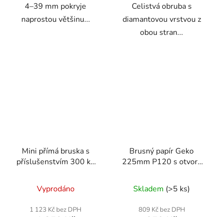
4–39 mm pokryje
Celistvá obruba s
naprostou většinu...
diamantovou vrstvou z
obou stran...
Mini přímá bruska s
Brusný papír Geko
příslušenstvím 300 ks
225mm P120 s otvory
RTSPT0047
pro žirafu - balení
100ks
Vyprodáno
Skladem
(>5 ks)
1 123 Kč bez DPH
809 Kč bez DPH