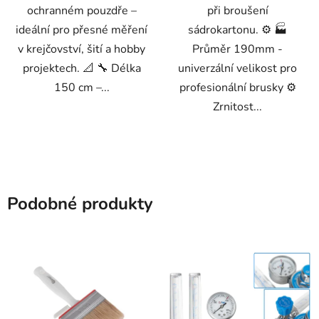
ochranném pouzdře –
při broušení
ideální pro přesné měření
sádrokartonu. ⚙️ 🏭
v krejčovství, šití a hobby
Průměr 190mm -
projektech. 📐 🔧 Délka
univerzální velikost pro
150 cm –...
profesionální brusky ⚙️
Zrnitost...
Podobné produkty