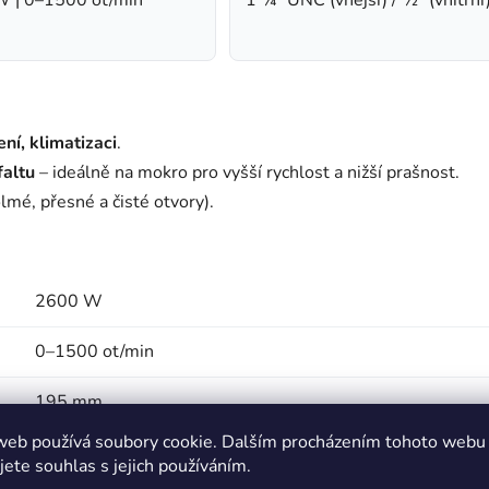
ení, klimatizaci
.
faltu
– ideálně na mokro pro vyšší rychlost a nižší prašnost.
lmé, přesné a čisté otvory).
2600 W
0–1500 ot/min
195 mm
web používá soubory cookie. Dalším procházením tohoto webu
vnější 1 ¼" UNC / vnitřní ½"
jete souhlas s jejich používáním.