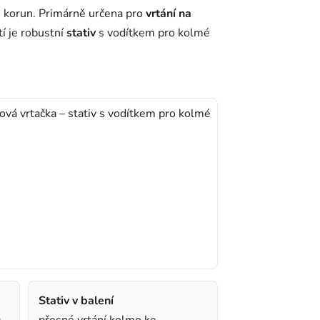
 korun. Primárně určena pro
vrtání na
tí je robustní
stativ
s vodítkem pro kolmé
Stativ v balení
)
přesné vrtání kolmo ke