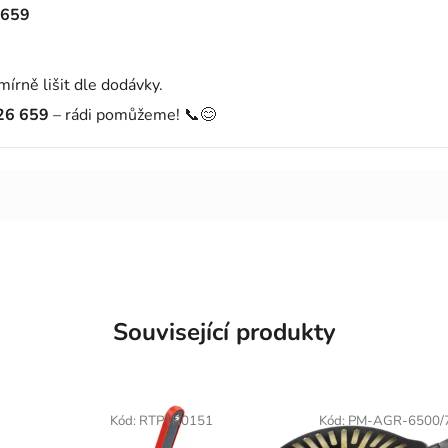
 659
mírně lišit dle dodávky.
26 659
– rádi pomůžeme! 📞😊
Související produkty
Kód:
RTPTR0151
Kód:
PM-AGR-6500/