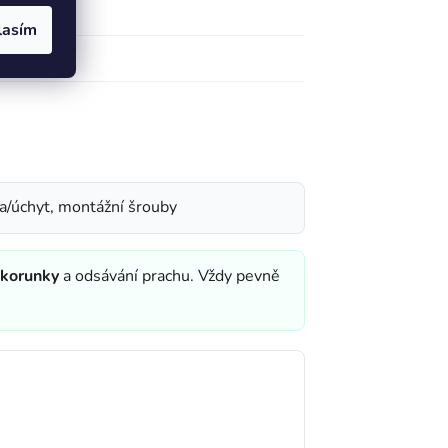
lasím
a/úchyt, montážní šrouby
 korunky
a odsávání prachu. Vždy pevně