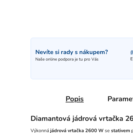
Nevíte si rady s nákupem?
(
E
Naše online podpora je tu pro Vás
Popis
Parame
Diamantová jádrová vrtačka 2
Výkonná
jádrová vrtačka 2600 W
se
stativem
p