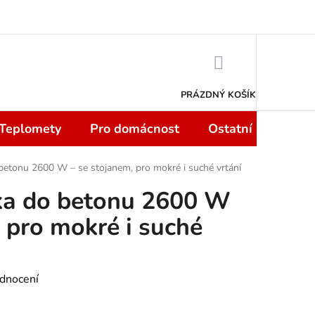
 smlouvy do 14 dní
Podmínky ochrany osobních údajů
Moje objedn
NÁKUPNÍ
KOŠÍK
PRÁZDNÝ KOŠÍK
 Teplomety
Pro domácnost
Ostatní
Sport
 betonu 2600 W – se stojanem, pro mokré i suché vrtání
čka do betonu 2600 W
 pro mokré i suché
dnocení