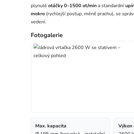
plynulé
otáčky 0–1500 ot/min
a standardní
upín
mokro
(rychlejší postup, méně prachu), se spr
vedení.
Fotogalerie
Max. kapacita
Výkon 
Ø 195 mm (korunky) – instalační
2600 W