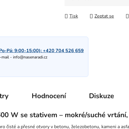
Měrná cena:
Tisk
Zeptat se
Po-Pá: 9:00-15:00):
+420 704 526 659
-mail -
info@nasenaradi.cz
try
Hodnocení
Diskuze
600 W se stativem – mokré/suché vrtání
ro čisté a přesné otvory v betonu, železobetonu, kameni a asfa