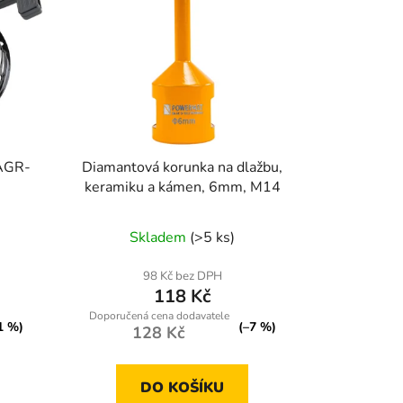
-AGR-
Diamantová korunka na dlažbu,
keramiku a kámen, 6mm, M14
Skladem
(>5 ks)
98 Kč bez DPH
118 Kč
1 %)
(–7 %)
128 Kč
DO KOŠÍKU