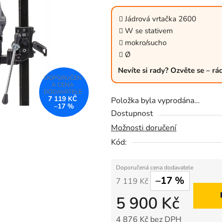
produktu
je
Jádrová vrtačka 2600
0,0
W se stativem
z
mokro/sucho
5
Ø
hvězdiček.
Nevíte si rady? Ozvěte se – r
7 119 KČ
Položka byla vyprodána…
–17 %
Dostupnost
Možnosti doručení
Kód:
–17 %
7 119 Kč
5 900 Kč
4 876 Kč bez DPH