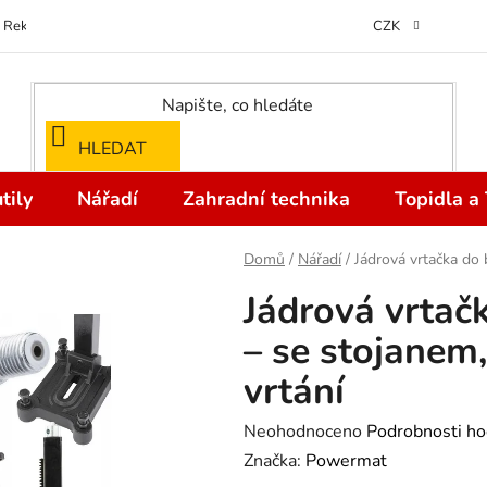
Reklamace
Kontakty
Doprava a Platba
Odstoupení od kupní
CZK
HLEDAT
tily
Nářadí
Zahradní technika
Topidla a
Domů
/
Nářadí
/
Jádrová vrtačka do
Jádrová vrta
– se stojanem,
vrtání
Průměrné
Neohodnoceno
Podrobnosti ho
hodnocení
Značka:
Powermat