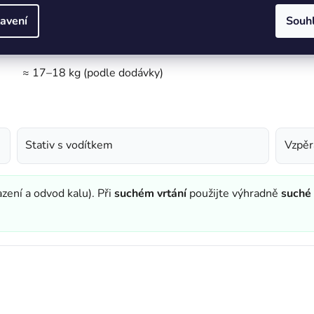
230 V / 50 Hz
avení
Souh
součást balení (sloup Ø 46 mm; vedení kolmo)
≈ 17–18 kg (podle dodávky)
Stativ s vodítkem
Vzpěr
azení a odvod kalu). Při
suchém vrtání
použijte výhradně
suché