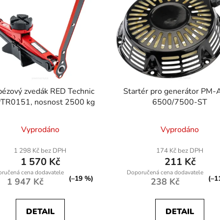
pézový zvedák RED Technic
Startér pro generátor PM
TR0151, nosnost 2500 kg
6500/7500-ST
Vyprodáno
Vyprodáno
1 298 Kč bez DPH
174 Kč bez DPH
1 570 Kč
211 Kč
(–19 %)
(–1
1 947 Kč
238 Kč
DETAIL
DETAIL