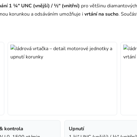
ání 1 ¼" UNC (vnější) / ½" (vnitřní)
pro většinu diamantových
ávnou korunkou a odsáváním umožňuje i
vrtání na sucho
. Součás
& kontrola
Upnutí
 | 0–1500 ot/min
1 ¼" UNC (vnější) / ½" (vnitřní