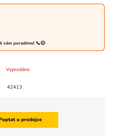
ádi vám poradíme! 📞😊
Vyprodáno
42413
Poptat u prodejce