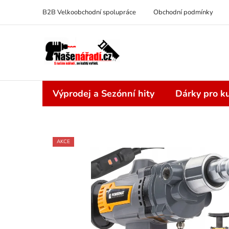
Přejít
B2B Velkoobchodní spolupráce
Obchodní podmínky
na
obsah
Výprodej a Sezónní hity
Dárky pro ku
AKCE