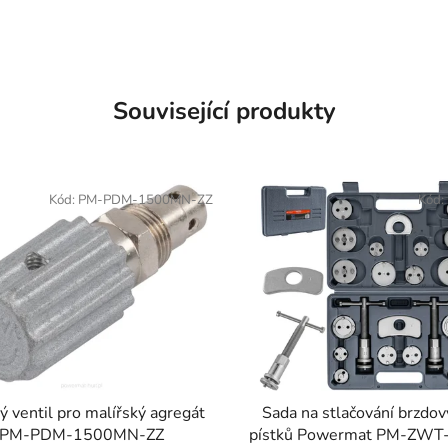
Související produkty
Kód:
PM-PDM-1500MN-ZZ
Kód:
ý ventil pro malířský agregát
Sada na stlačování brzdov
PM-PDM-1500MN-ZZ
pístků Powermat PM-ZWT