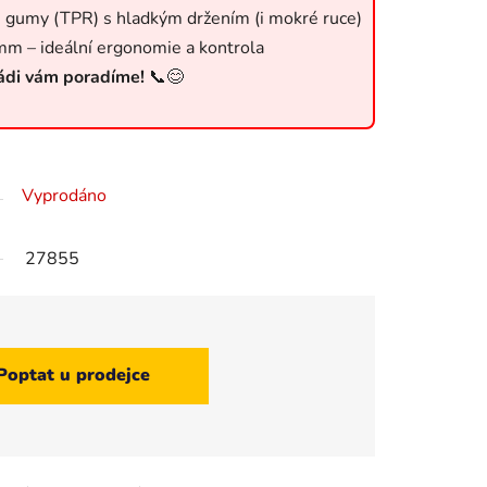
é gumy (TPR) s hladkým držením (i mokré ruce)
 mm – ideální ergonomie a kontrola
rádi vám poradíme!
📞😊
Vyprodáno
27855
Poptat u prodejce