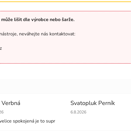
 může lišit dle výrobce nebo šarže.
nástroje, neváhejte nás kontaktovat:
z
 Verbná
Svatopluk Perník
cení obchodu je 5 z 5 hvězdiček.
Hodnocení obchodu je 5 z 5 
26
6.8.2026
velice spokojená je to supr