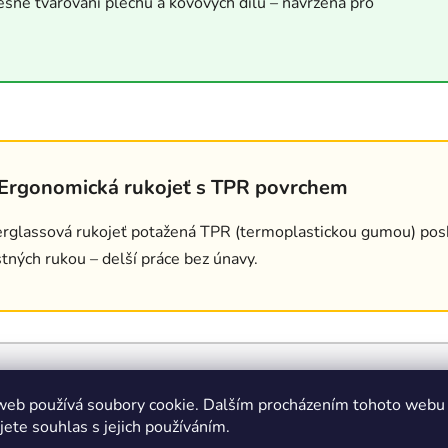
sné tvarování plechu a kovových dílů – navržena pro
 Ergonomická rukojeť s TPR povrchem
erglassová rukojeť potažená TPR (termoplastickou gumou) posk
tných rukou – delší práce bez únavy.
web používá soubory cookie. Dalším procházením tohoto webu
jete souhlas s jejich používáním.
montážích, tvarování plechu i v domácí dílně nebo dílnách