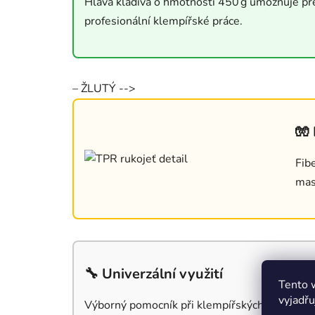
Hlava kladiva o hmotnosti 450 g umožňuje pře
profesionální klempířské práce.
– ŽLUTÝ -->
🧤
Fib
mas
🔧 Univerzální využití
Tento 
vyjadřu
Výborný pomocník při klempířských úpravách, 