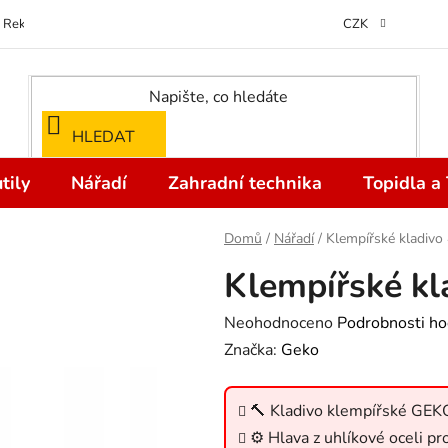
Reklamace
Kontakty
Doprava a Platba
Odstoupení od kupní
CZK
HLEDAT
tily
Nářadí
Zahradní technika
Topidla a
Domů
/
Nářadí
/
Klempířské kladivo
Klempířské kl
Průměrné
Neohodnoceno
Podrobnosti ho
hodnocení
Značka:
Geko
produktu
je
🔨 Kladivo klempířské GEKO
0,0
⚙️ Hlava z uhlíkové oceli pr