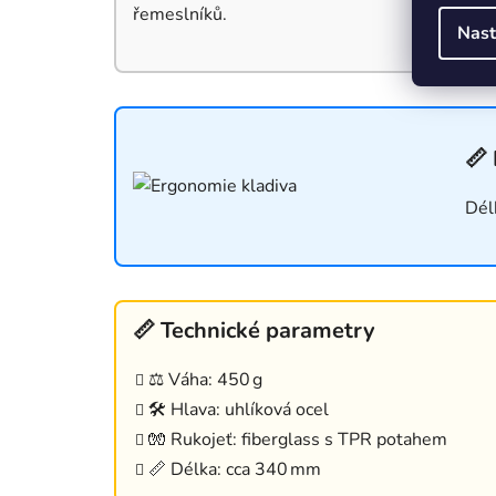
řemeslníků.
Nast
📏
Dél
📏 Technické parametry
⚖️ Váha: 450 g
🛠️ Hlava: uhlíková ocel
🧤 Rukojeť: fiberglass s TPR potahem
📏 Délka: cca 340 mm