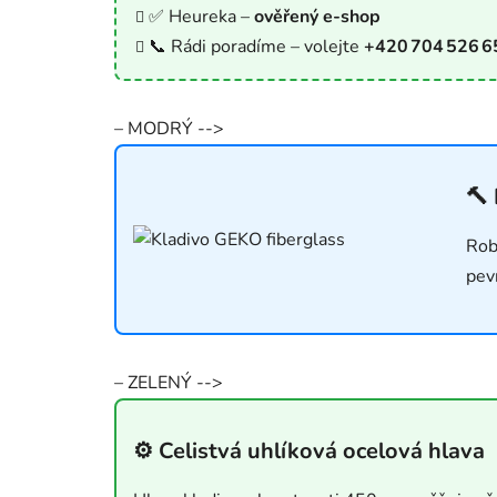
✅ Heureka –
ověřený e‑shop
📞 Rádi poradíme – volejte
+420 704 526 6
– MODRÝ -->
🔨
Rob
pev
– ZELENÝ -->
⚙️ Celistvá uhlíková ocelová hlava