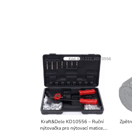
Kód:
KD1222_KD10556
Kraft&Dele KD10556 – Ruční
Zpětn
nýtovačka pro nýtovací matice,