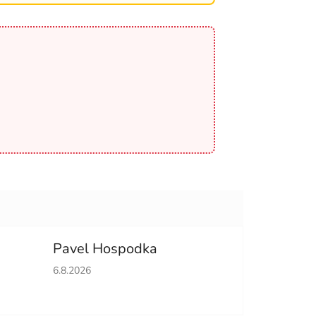
Pavel Hospodka
hvězdiček.
Hodnocení obchodu je 5 z 5 hvězdiček.
6.8.2026