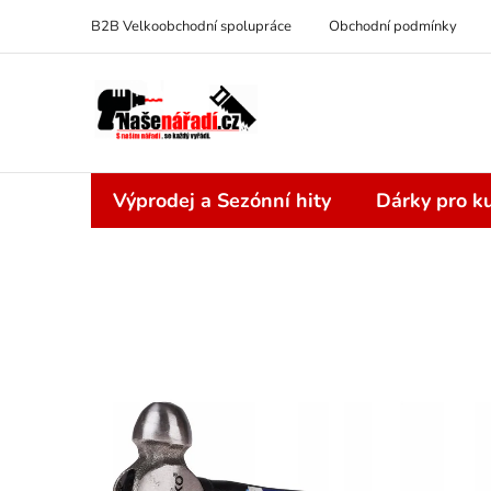
Přejít
B2B Velkoobchodní spolupráce
Obchodní podmínky
na
obsah
Výprodej a Sezónní hity
Dárky pro ku