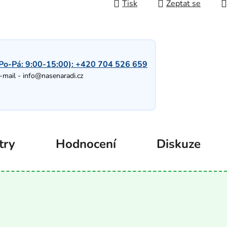
Tisk
Zeptat se
Po-Pá: 9:00-15:00):
+420 704 526 659
-mail -
info@nasenaradi.cz
try
Hodnocení
Diskuze