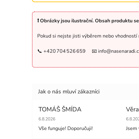
❗ Obrázky jsou ilustrační. Obsah produktu se
Pokud si nejste jisti výběrem nebo vhodností 
📞 +420 704 526 659 📧 info@nasenaradi.c
TOMÁŠ ŠMÍDA
Věra
Hodnocení obchodu je 5 z 5 hvězdiček.
Hodno
6.8.2026
6.8.20
Vše funguje! Doporučuji!
Jsem 