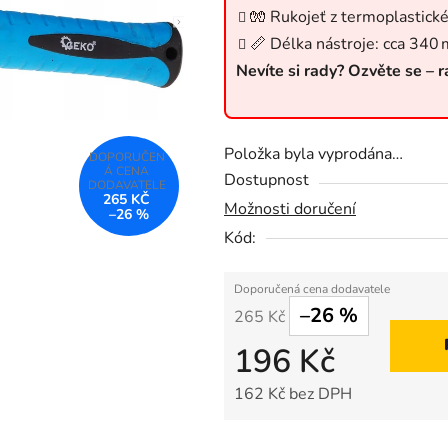
z
🧤 Rukojeť z termoplastick
5
📏 Délka nástroje: cca 340
hvězdiček.
Nevíte si rady? Ozvěte se – 
Položka byla vyprodána…
Dostupnost
265 KČ
Možnosti doručení
–26 %
Kód:
–26 %
265 Kč
196 Kč
162 Kč bez DPH
Měrná cena: