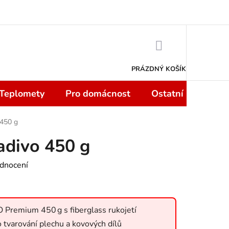
 smlouvy do 14 dní
Podmínky ochrany osobních údajů
Moje objedn
NÁKUPNÍ
KOŠÍK
PRÁZDNÝ KOŠÍK
 Teplomety
Pro domácnost
Ostatní
Sport
 450 g
adivo 450 g
dnocení
 Premium 450 g s fiberglass rukojetí
o tvarování plechu a kovových dílů