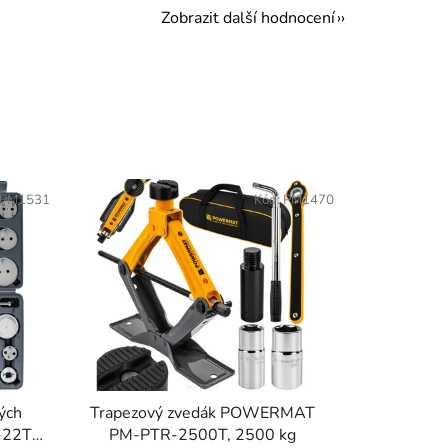
Zobrazit další hodnocení
PM1531
Kód:
PM1470
ých
Trapezový zvedák POWERMAT
-22T,
PM-PTR-2500T, 2500 kg