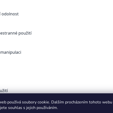
í odolnost
šestranné použití
 manipulaci
žití
web používá soubory cookie. Dalším procházením tohoto webu
, který by neměl chybět v žádné dílně!🧰
jete souhlas s jejich používáním.