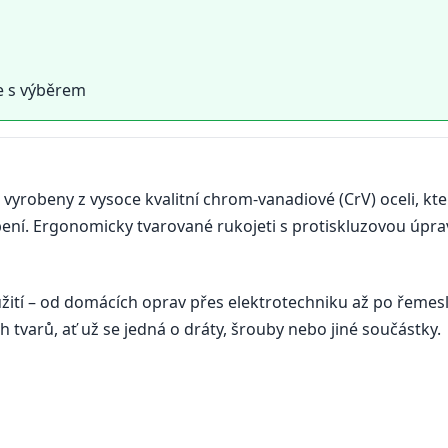
e s výběrem
 vyrobeny z vysoce kvalitní chrom-vanadiové (CrV) oceli, kte
bení. Ergonomicky tvarované rukojeti s protiskluzovou úpr
užití – od domácích oprav přes elektrotechniku až po řemesl
tvarů, ať už se jedná o dráty, šrouby nebo jiné součástky.