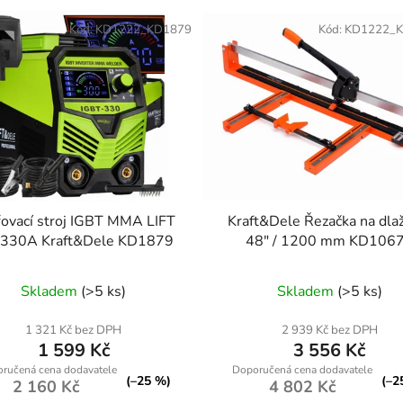
Kód:
KD1222_KD1879
Kód:
KD1222_
ovací stroj IGBT MMA LIFT
Kraft&Dele Řezačka na dla
 330A Kraft&Dele KD1879
48" / 1200 mm KD106
Skladem
(>5 ks)
Skladem
(>5 ks)
1 321 Kč bez DPH
2 939 Kč bez DPH
1 599 Kč
3 556 Kč
(–25 %)
(–2
2 160 Kč
4 802 Kč