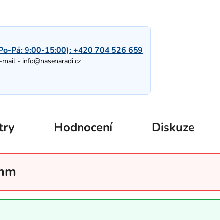
Po-Pá: 9:00-15:00):
+420 704 526 659
-mail -
info@nasenaradi.cz
try
Hodnocení
Diskuze
 mm