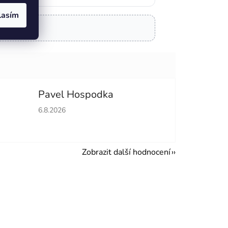
lasím
Pavel Hospodka
hvězdiček.
Hodnocení obchodu je 5 z 5 hvězdiček.
6.8.2026
Zobrazit další hodnocení