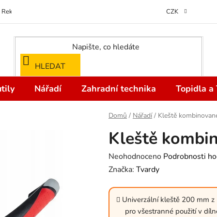
Reklamace
Kontakty
Doprava a Platba
Odstoupení od kupní
CZK
HLEDAT
tily
Nářadí
Zahradní technika
Topidla a
Domů
/
Nářadí
/
Kleště kombinova
Kleště kombi
Průměrné
Neohodnoceno
Podrobnosti ho
hodnocení
Značka:
Tvardy
produktu
je
Univerzální kleště 200 mm z k
0,0
pro všestranné použití v díl