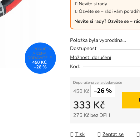
z
Nevíte si rady
5
Ozvěte se – rádi vám poradí
hvězdiček.
Nevíte si rady? Ozvěte se – r
Položka byla vyprodána…
Dostupnost
Možnosti doručení
450 KČ
Kód:
–26 %
–26 %
450 Kč
333 Kč
275 Kč bez DPH
Měrná cena:
Tisk
Zeptat se