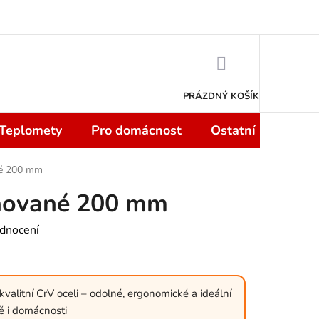
 smlouvy do 14 dní
Podmínky ochrany osobních údajů
Moje objedn
NÁKUPNÍ
KOŠÍK
PRÁZDNÝ KOŠÍK
 Teplomety
Pro domácnost
Ostatní
Sport
né 200 mm
nované 200 mm
dnocení
valitní CrV oceli – odolné, ergonomické a ideální
ně i domácnosti