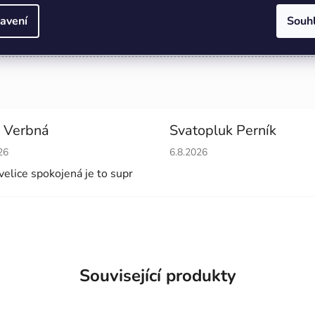
avení
Souh
adit s výběrem,
zavolejte nám – rádi pomůžeme!
📞😊
 Verbná
Svatopluk Perník
cení obchodu je 5 z 5 hvězdiček.
Hodnocení obchodu je 5 z 5 
26
6.8.2026
velice spokojená je to supr
Související produkty