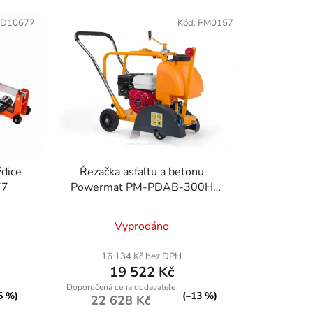
KD10677
Kód:
PM0157
ždice
Řezačka asfaltu a betonu
77
Powermat PM-PDAB-300H
Honda GX160
Vyprodáno
16 134 Kč bez DPH
19 522 Kč
5 %)
(–13 %)
22 628 Kč