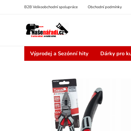
Přejít
B2B Velkoobchodní spolupráce
Obchodní podmínky
na
obsah
Výprodej a Sezónní hity
Dárky pro ku