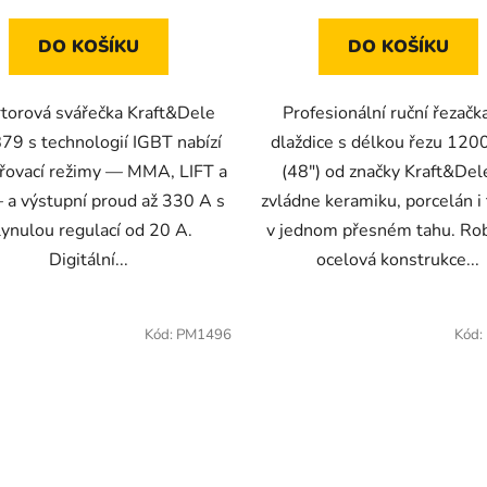
DO KOŠÍKU
DO KOŠÍKU
rtorová svářečka Kraft&Dele
Profesionální ruční řezačk
9 s technologií IGBT nabízí
dlaždice s délkou řezu 12
ařovací režimy — MMA, LIFT a
(48") od značky Kraft&De
 a výstupní proud až 330 A s
zvládne keramiku, porcelán i
lynulou regulací od 20 A.
v jednom přesném tahu. Ro
Digitální...
ocelová konstrukce...
Kód:
PM1496
Kód: