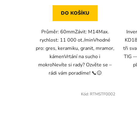
DO KOŠÍKU
Průměr: 60mmZávit: M14Max.
Inve
rychlost: 11 000 ot./minVhodné
KD187
pro: gres, keramiku, granit, mramor,
tři sv
kámenVrtání na sucho i
TIG —
mokroNevíte si rady? Ozvěte se –
p
rádi vám poradíme! 📞😊
Kód:
RTMSTF0002