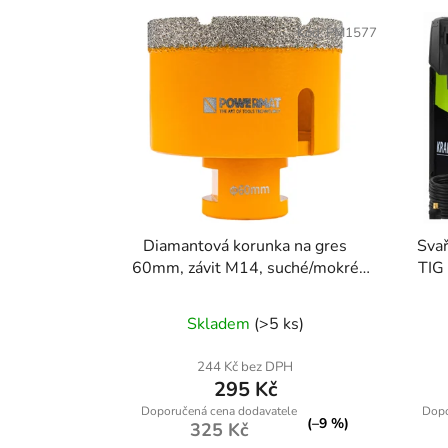
Kód:
PM1577
Diamantová korunka na gres
Svař
60mm, závit M14, suché/mokré
TIG
vrtání
Skladem
(>5 ks)
244 Kč bez DPH
295 Kč
(–9 %)
325 Kč