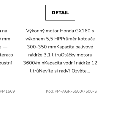
DETAIL
a na
Výkonný motor Honda GX160 s
00 mm
výkonem 5,5 HPPrůměr kotouče
le —
300-350 mmKapacita palivové
 teraco
nádrže 3,1 litruOtáčky motoru
bustní
3600/minKapacita vodní nádrže 12
litrůNevíte si rady? Ozvěte...
PM1569
Kód:
PM-AGR-6500/7500-ST