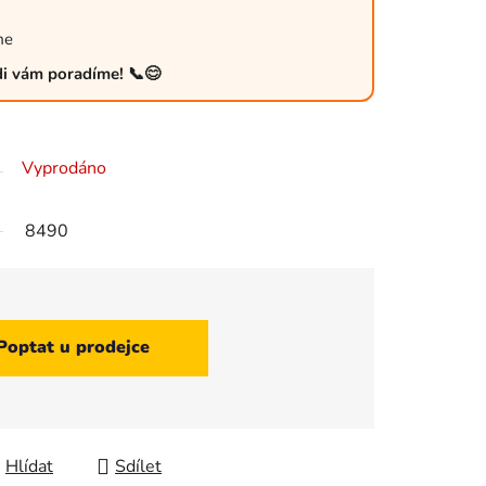
me
ádi vám poradíme! 📞😊
Vyprodáno
8490
Poptat u prodejce
Hlídat
Sdílet