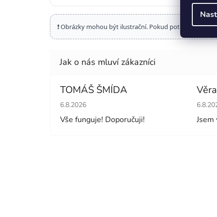
Nast
❗ Obrázky mohou být ilustrační. Pokud potřebujete por
TOMÁŠ ŠMÍDA
Věra
Hodnocení obchodu je 5 z 5 hvězdiček.
Hodno
6.8.2026
6.8.20
Vše funguje! Doporučuji!
Jsem 