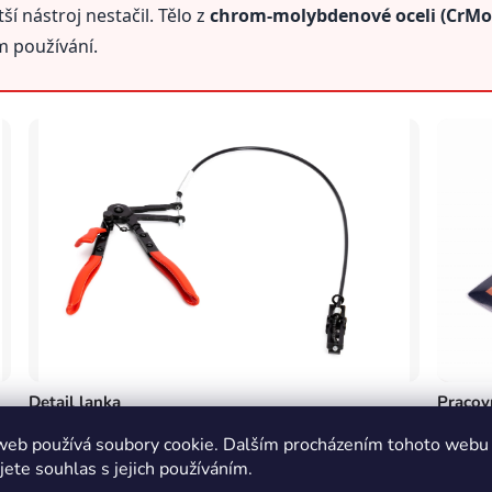
í nástroj nestačil. Tělo z
chrom-molybdenové oceli (CrMo
 používání.
Detail lanka
Pracov
u
Dlouhé lanko zajišťuje přístup ke sponám na těžko
Precizně
web používá soubory cookie. Dalším procházením tohoto webu
dostupných místech motoru.
sponu a 
jete souhlas s jejich používáním.