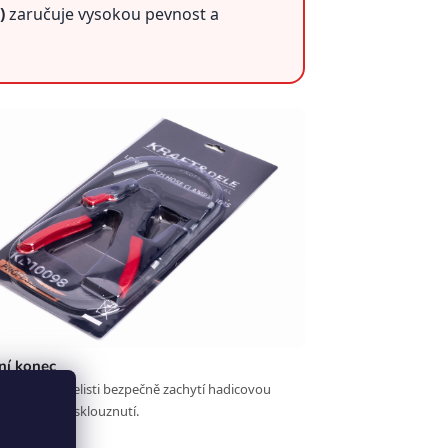
)
zaručuje vysokou pevnost a
ní konec
 tvarované čelisti bezpečně zachytí hadicovou
brání jejímu sklouznutí.