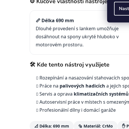
⚙️ Klíčové vlastnosti nástroje
Nast
📏 Délka 690 mm
Dlouhé provedení s lankem umožňuje
dosáhnout na spony ukryté hluboko v
motorovém prostoru.
🛠️ Kde tento nástroj využijete
Rozepínání a nasazování stahovacích sp
Práce na
palivových hadicích
a jejich sp
Servis a oprava
klimatizačních systémů
Autoservisní práce v místech s omezený
Profesionální dílny i domácí garáže
📐 Délka: 690 mm
🔩 Materiál: CrMo
✋ P