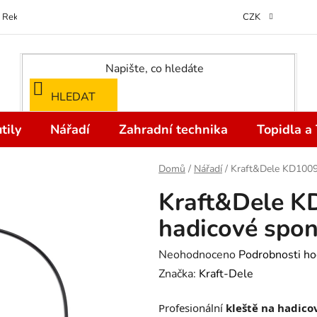
Reklamace
Kontakty
Doprava a Platba
Odstoupení od kupní
CZK
HLEDAT
tily
Nářadí
Zahradní technika
Topidla a
Domů
/
Nářadí
/
Kraft&Dele KD1009
Kraft&Dele K
hadicové spo
Průměrné
Neohodnoceno
Podrobnosti ho
hodnocení
Značka:
Kraft-Dele
produktu
Profesionální
kleště na hadic
je