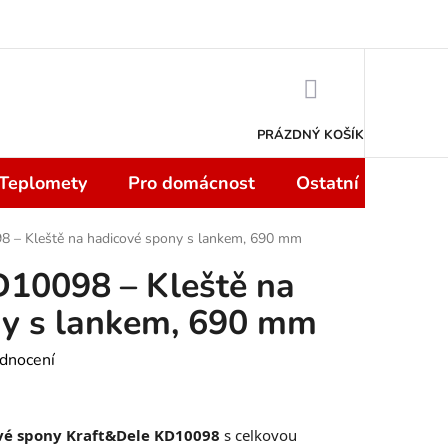
 smlouvy do 14 dní
Podmínky ochrany osobních údajů
Moje objedn
NÁKUPNÍ
KOŠÍK
PRÁZDNÝ KOŠÍK
 Teplomety
Pro domácnost
Ostatní
Sport
8 – Kleště na hadicové spony s lankem, 690 mm
D10098 – Kleště na
ny s lankem, 690 mm
dnocení
ové spony Kraft&Dele KD10098
s celkovou