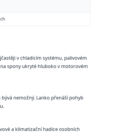
ích
častěji v chladicím systému, palivovém
i na spony ukryté hluboko v motorovém
m bývá nemožný. Lanko přenáší pohyb
u.
ivové a klimatizační hadice osobních