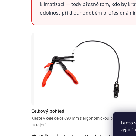
klimatizaci — tedy přesně tam, kde by kratš
odolnost při dlouhodobém profesionálním
Celkový pohled
Kleště v celé délce 690 mm s ergonomickou protiskluzovo
Tento 
rukojetí.
vyjadřu