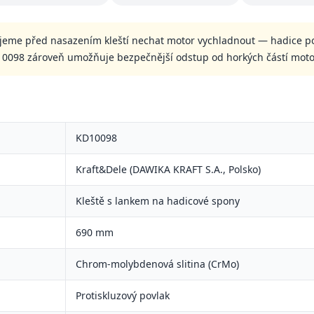
ujeme před nasazením kleští nechat motor vychladnout — hadice p
 KD10098 zároveň umožňuje bezpečnější odstup od horkých částí moto
KD10098
Kraft&Dele (DAWIKA KRAFT S.A., Polsko)
Kleště s lankem na hadicové spony
690 mm
Chrom-molybdenová slitina (CrMo)
Protiskluzový povlak