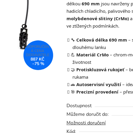
délkou
690 mm
jsou navrženy p
0,0
hadicích chladicího, palivového 
z
molybdenové slitiny (CrMo)
a 
5
ve ztížených podmínkách.
hvězdiček.
🔧
Celková délka 690 mm
– 
dlouhému lanku
💪
Materiál CrMo
– chrom-mol
887 KČ
životnost
–75 %
🤝
Protiskluzová rukojeť
– be
rukama
🚗
Autoservisní využití
– ideá
🎯
Precizní provedení
– přes
Dostupnost
Můžeme doručit do:
Možnosti doručení
Kód: