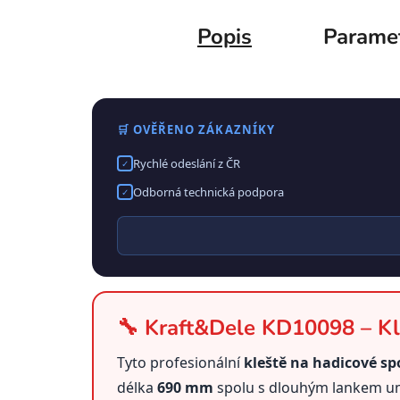
Popis
Parame
🛒 OVĚŘENO ZÁKAZNÍKY
Rychlé odeslání z ČR
✓
Odborná technická podpora
✓
🔧 Kraft&Dele KD10098 – Kl
Tyto profesionální
kleště na hadicové s
délka
690 mm
spolu s dlouhým lankem um