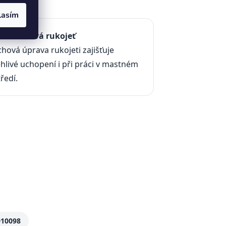
lasím
otiskluzová rukojeť
hová úprava rukojeti zajišťuje
hlivé uchopení i při práci v mastném
ředí.
D10098