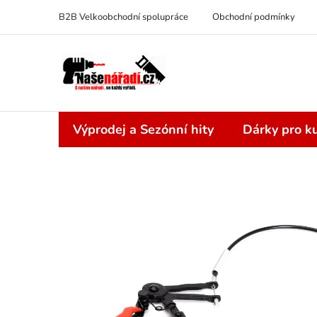
Přejít
B2B Velkoobchodní spolupráce
Obchodní podmínky
na
obsah
Výprodej a Sezónní hity
Dárky pro ku