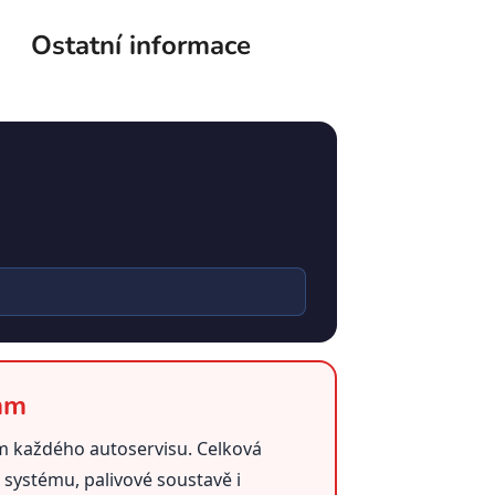
Ostatní informace
mm
m každého autoservisu. Celková
ystému, palivové soustavě i