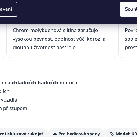
avení
Souh
🔩 Materiál CrMo
✋ Pr
Chrom-molybdenová slitina zaručuje
Povrc
vysokou pevnost, odolnost vůči korozi a
spole
dlouhou životnost nástroje.
prost
on na
chladicích hadicích
motoru
ojích
vozidla
m přístupem
rotiskluzová rukojeť
🚗 Pro hadicové spony
🏷️ Model: K