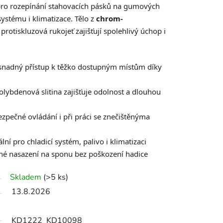
ro rozepínání stahovacích pásků na gumových
systému i klimatizace. Tělo z
chrom-
protiskluzová rukojeť zajišťují spolehlivý úchop i
snadný přístup k těžko dostupným místům díky
ybdenová slitina zajišťuje odolnost a dlouhou
zpečné ovládání i při práci se znečištěnýma
lní pro chladicí systém, palivo i klimatizaci
né nasazení na sponu bez poškození hadice
Skladem
(>5 ks)
13.8.2026
KD1222_KD10098