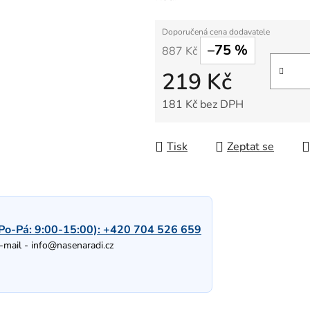
–75 %
887 Kč
219 Kč
181 Kč bez DPH
Měrná cena:
Tisk
Zeptat se
Po-Pá: 9:00-15:00):
+420 704 526 659
-mail -
info@nasenaradi.cz