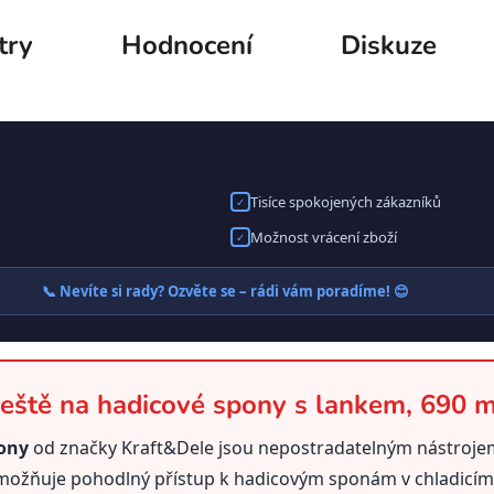
try
Hodnocení
Diskuze
Tisíce spokojených zákazníků
✓
Možnost vrácení zboží
✓
📞 Nevíte si rady? Ozvěte se – rádi vám poradíme! 😊
eště na hadicové spony s lankem, 690 
pony
od značky Kraft&Dele jsou nepostradatelným nástroje
ožňuje pohodlný přístup k hadicovým sponám v chladicím s