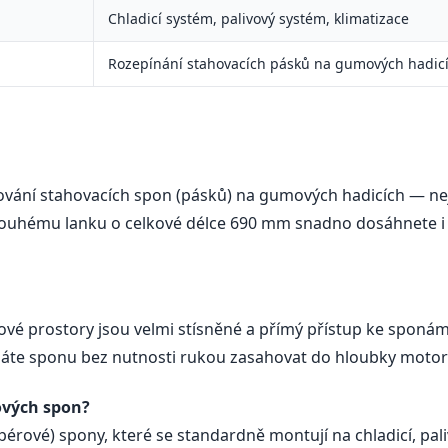
Chladicí systém, palivový systém, klimatizace
Rozepínání stahovacích pásků na gumových hadic
ování stahovacích spon (pásků) na gumových hadicích — nej
dlouhému lanku o celkové délce 690 mm snadno dosáhnete 
é prostory jsou velmi stísněné a přímý přístup ke sponá
ládáte sponu bez nutnosti rukou zasahovat do hloubky motor
ových spon?
érové) spony, které se standardně montují na chladicí, pal