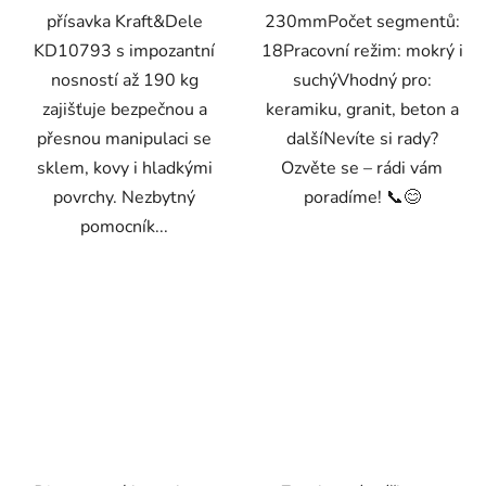
přísavka Kraft&Dele
230mmPočet segmentů:
KD10793 s impozantní
18Pracovní režim: mokrý i
nosností až 190 kg
suchýVhodný pro:
zajišťuje bezpečnou a
keramiku, granit, beton a
přesnou manipulaci se
dalšíNevíte si rady?
sklem, kovy i hladkými
Ozvěte se – rádi vám
povrchy. Nezbytný
poradíme! 📞😊
pomocník...