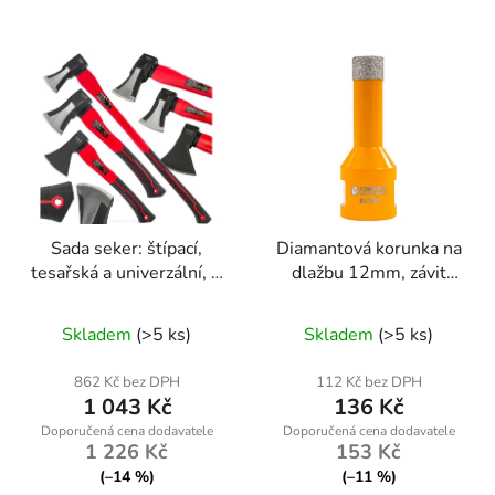
Sada seker: štípací,
Diamantová korunka na
tesařská a univerzální, 3
dlažbu 12mm, závit
ks – Powermat
M14
RTZS0054
Skladem
(>5 ks)
Skladem
(>5 ks)
862 Kč bez DPH
112 Kč bez DPH
1 043 Kč
136 Kč
1 226 Kč
153 Kč
(–14 %)
(–11 %)