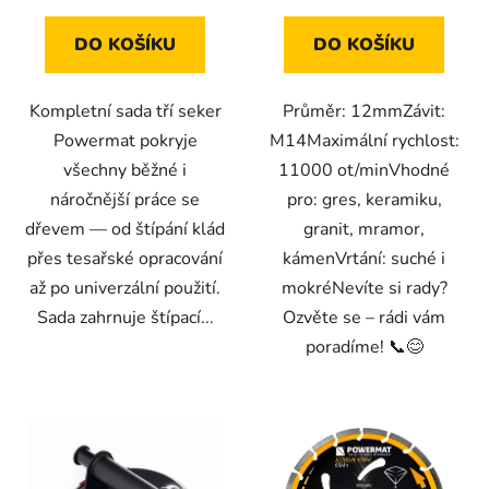
DO KOŠÍKU
DO KOŠÍKU
Kompletní sada tří seker
Průměr: 12mmZávit:
Powermat pokryje
M14Maximální rychlost:
všechny běžné i
11000 ot/minVhodné
náročnější práce se
pro: gres, keramiku,
dřevem — od štípání klád
granit, mramor,
přes tesařské opracování
kámenVrtání: suché i
až po univerzální použití.
mokréNevíte si rady?
Sada zahrnuje štípací...
Ozvěte se – rádi vám
poradíme! 📞😊