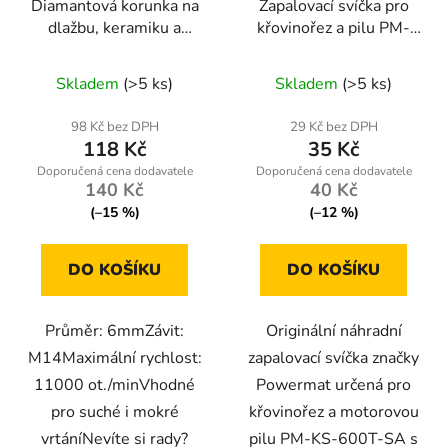
Diamantová korunka na
Zapalovací svíčka pro
dlažbu, keramiku a
křovinořez a pilu PM-
kámen, 6mm, M14
KS-600T-SA
Skladem
(>5 ks)
Skladem
(>5 ks)
98 Kč bez DPH
29 Kč bez DPH
118 Kč
35 Kč
140 Kč
40 Kč
(–15 %)
(–12 %)
DO KOŠÍKU
DO KOŠÍKU
Průměr: 6mmZávit:
Originální náhradní
M14Maximální rychlost:
zapalovací svíčka značky
11000 ot./minVhodné
Powermat určená pro
pro suché i mokré
křovinořez a motorovou
vrtáníNevíte si rady?
pilu PM-KS-600T-SA s