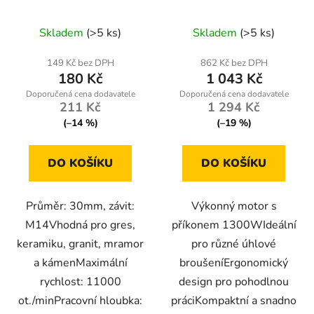
závit M14
RTSZK0013
Skladem
(>5 ks)
Skladem
(>5 ks)
149 Kč bez DPH
862 Kč bez DPH
180 Kč
1 043 Kč
211 Kč
1 294 Kč
(–14 %)
(–19 %)
DO KOŠÍKU
DO KOŠÍKU
Průměr: 30mm, závit:
Výkonný motor s
M14Vhodná pro gres,
příkonem 1300WIdeální
keramiku, granit, mramor
pro různé úhlové
a kámenMaximální
broušeníErgonomický
rychlost: 11000
design pro pohodlnou
ot./minPracovní hloubka:
práciKompaktní a snadno