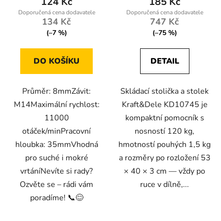
124 Kč
185 Kč
134 Kč
747 Kč
(–7 %)
(–75 %)
DO KOŠÍKU
DETAIL
Průměr: 8mmZávit:
Skládací stolička a stolek
M14Maximální rychlost:
Kraft&Dele KD10745 je
11000
kompaktní pomocník s
otáček/minPracovní
nosností 120 kg,
hloubka: 35mmVhodná
hmotností pouhých 1,5 kg
pro suché i mokré
a rozměry po rozložení 53
vrtáníNevíte si rady?
× 40 × 3 cm — vždy po
Ozvěte se – rádi vám
ruce v dílně,...
poradíme! 📞😊