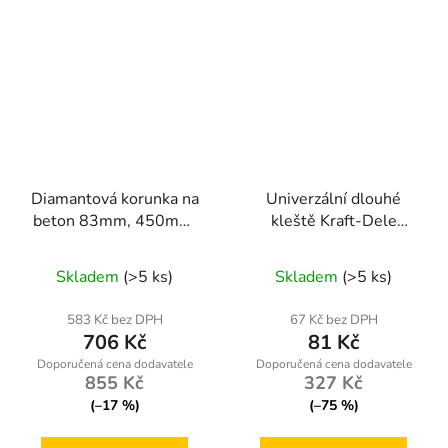
Diamantová korunka na
Univerzální dlouhé
beton 83mm, 450mm,
kleště Kraft-Dele
1.1/4 UNC
KD10808 — 200 mm,
protiskluzová rukojeť
Skladem
(>5 ks)
Skladem
(>5 ks)
583 Kč bez DPH
67 Kč bez DPH
706 Kč
81 Kč
855 Kč
327 Kč
(–17 %)
(–75 %)