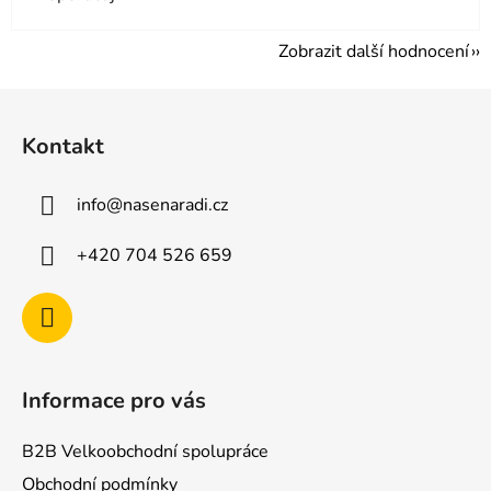
Zobrazit další hodnocení
Z
á
Kontakt
p
a
info
@
nasenaradi.cz
t
í
+420 704 526 659
Informace pro vás
B2B Velkoobchodní spolupráce
Obchodní podmínky