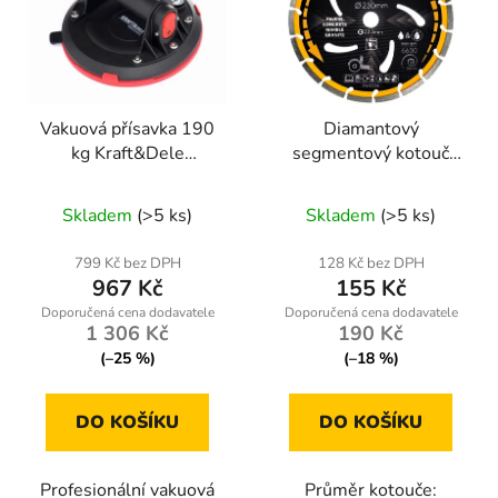
Vakuová přísavka 190
Diamantový
kg Kraft&Dele
segmentový kotouč
KD10793
230mm Powermat PM-
TDCS-2302T
Skladem
(>5 ks)
Skladem
(>5 ks)
799 Kč bez DPH
128 Kč bez DPH
967 Kč
155 Kč
1 306 Kč
190 Kč
(–25 %)
(–18 %)
DO KOŠÍKU
DO KOŠÍKU
Profesionální vakuová
Průměr kotouče: