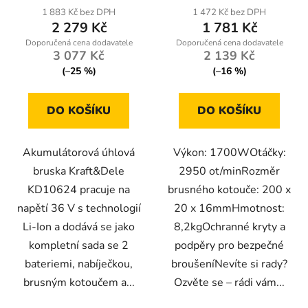
1 883 Kč bez DPH
1 472 Kč bez DPH
2 279 Kč
1 781 Kč
3 077 Kč
2 139 Kč
(–25 %)
(–16 %)
DO KOŠÍKU
DO KOŠÍKU
Akumulátorová úhlová
Výkon: 1700WOtáčky:
bruska Kraft&Dele
2950 ot/minRozměr
KD10624 pracuje na
brusného kotouče: 200 x
napětí 36 V s technologií
20 x 16mmHmotnost:
Li-Ion a dodává se jako
8,2kgOchranné kryty a
kompletní sada se 2
podpěry pro bezpečné
bateriemi, nabíječkou,
broušeníNevíte si rady?
brusným kotoučem a...
Ozvěte se – rádi vám...