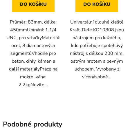
DO KOŠÍKU
DO KOŠÍKU
Průměr: 83mm, délka:
Univerzální dlouhé kleště
450mmUpínání: 1.1/4
Kraft-Dele KD10808 jsou
UNC, pro vrtačkyMateriál:
nástrojem pro každého,
ocel, 8 diamantových
kdo potřebuje spolehlivý
segmentůVhodné pro
nástroj s délkou 200 mm,
beton, cihly, kámen a
ostrým hrotem a pevným
další materiályPráce na
úchopem. Vyrobeny z
mokro, váha:
vícenásobně...
2,2kgNevíte...
Podobné produkty