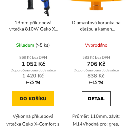
13mm příklepová
Diamantová korunka na
vrtačka 810W Geko X-
dlažbu a kámen
Comfort
110mm, M14
Skladem
(>5 ks)
Vyprodáno
869 Kč bez DPH
583 Kč bez DPH
1 052 Kč
706 Kč
1 420 Kč
838 Kč
(–25 %)
(–15 %)
DO KOŠÍKU
DETAIL
Výkonná příklepová
Průměr: 110mm, závit:
vrtačka Geko X-Comfort s
M14Vhodná pro: gres,