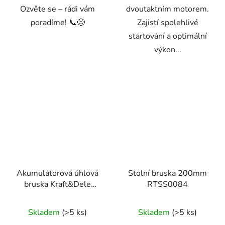
Ozvěte se – rádi vám
dvoutaktním motorem.
poradíme! 📞😊
Zajistí spolehlivé
startování a optimální
výkon...
Akumulátorová úhlová
Stolní bruska 200mm
bruska Kraft&Dele
RTSS0084
KD10624 – 36 V, sada
se 2 bateriemi
Skladem
(>5 ks)
Skladem
(>5 ks)