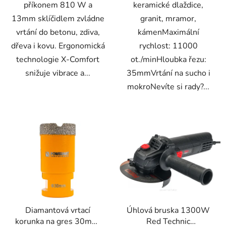
příkonem 810 W a
keramické dlaždice,
13mm sklíčidlem zvládne
granit, mramor,
vrtání do betonu, zdiva,
kámenMaximální
dřeva i kovu. Ergonomická
rychlost: 11000
technologie X-Comfort
ot./minHloubka řezu:
snižuje vibrace a...
35mmVrtání na sucho i
mokroNevíte si rady?...
Diamantová vrtací
Úhlová bruska 1300W
korunka na gres 30mm,
Red Technic