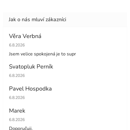
Věra Verbná
Hodnocení obchodu je 5 z 5 hvězdiček.
6.8.2026
Jsem velice spokojená je to supr
Svatopluk Perník
Hodnocení obchodu je 5 z 5 hvězdiček.
6.8.2026
Pavel Hospodka
Hodnocení obchodu je 5 z 5 hvězdiček.
6.8.2026
Marek
Hodnocení obchodu je 4 z 5 hvězdiček.
6.8.2026
Doporučuji.