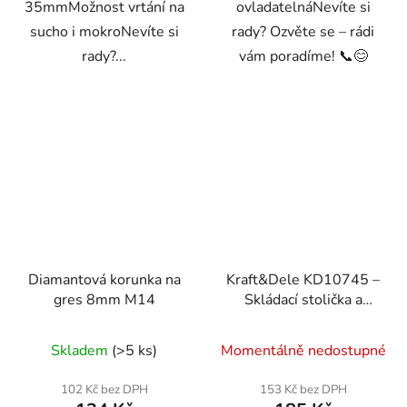
35mmMožnost vrtání na
ovladatelnáNevíte si
sucho i mokroNevíte si
rady? Ozvěte se – rádi
rady?...
vám poradíme! 📞😊
Diamantová korunka na
Kraft&Dele KD10745 –
gres 8mm M14
Skládací stolička a
stolek
Skladem
(>5 ks)
Momentálně nedostupné
102 Kč bez DPH
153 Kč bez DPH