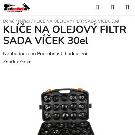
Přejít
Hledat
NÁKUP
na
KOŠÍK
obsah
Domů
/
Nářadí
/
KLÍČE NA OLEJOVÝ FILTR SADA VÍČEK 30el
KLÍČE NA OLEJOVÝ FILTR
SADA VÍČEK 30el
Průměrné
Neohodnoceno
Podrobnosti hodnocení
hodnocení
Značka:
Geko
produktu
je
0,0
z
5
hvězdiček.