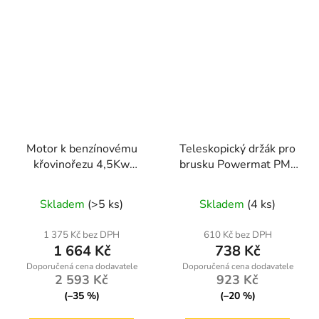
Motor k benzínovému
Teleskopický držák pro
křovinořezu 4,5Kw
brusku Powermat PM-
255/460mm
SDB-2450M-UT
Průměrné
Skladem
(>5 ks)
Skladem
(4 ks)
hodnocení
produktu
1 375 Kč bez DPH
610 Kč bez DPH
1 664 Kč
738 Kč
je
5,0
2 593 Kč
923 Kč
z
(–35 %)
(–20 %)
5