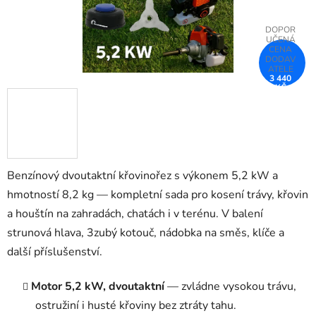
3 440
KČ
–25 %
Benzínový dvoutaktní křovinořez s výkonem 5,2 kW a
hmotností 8,2 kg — kompletní sada pro kosení trávy, křovin
a houštín na zahradách, chatách i v terénu. V balení
strunová hlava, 3zubý kotouč, nádobka na směs, klíče a
další příslušenství.
Motor 5,2 kW, dvoutaktní
— zvládne vysokou trávu,
ostružiní i husté křoviny bez ztráty tahu.