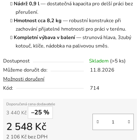
Nádrž 0,9 l
— dostatečná kapacita pro delší práci bez
přerušení.
Hmotnost cca 8,2 kg
— robustní konstrukce při
zachování přijatelné hmotnosti pro práci v terénu.
Kompletní výbava v balení
— strunová hlava, 3zubý
kotouč, klíče, nádobka na palivovou směs.
Dostupnost
Skladem
(>5 ks)
Můžeme doručit do:
11.8.2026
Možnosti doručení
Kód:
714
–25 %
3 440 Kč
2 548 Kč
2 106 Kč bez DPH