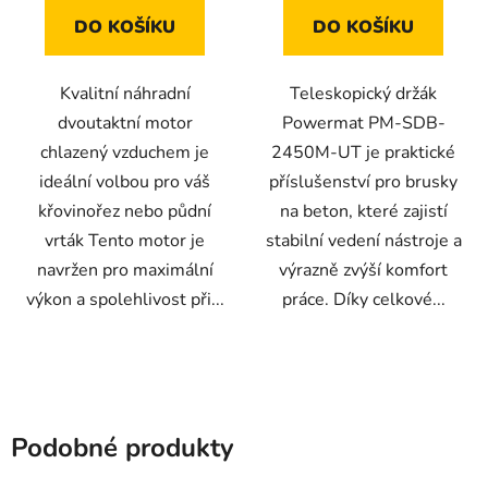
hvězdiček.
DO KOŠÍKU
DO KOŠÍKU
Kvalitní náhradní
Teleskopický držák
dvoutaktní motor
Powermat PM-SDB-
chlazený vzduchem je
2450M-UT je praktické
ideální volbou pro váš
příslušenství pro brusky
křovinořez nebo půdní
na beton, které zajistí
vrták Tento motor je
stabilní vedení nástroje a
navržen pro maximální
výrazně zvýší komfort
výkon a spolehlivost při...
práce. Díky celkové...
Podobné produkty