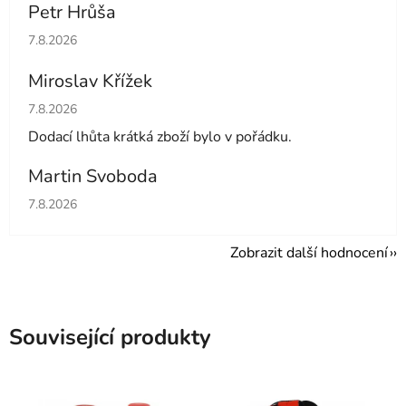
Petr Hrůša
Hodnocení obchodu je 5 z 5 hvězdiček.
7.8.2026
Miroslav Křížek
Hodnocení obchodu je 5 z 5 hvězdiček.
7.8.2026
Dodací lhůta krátká zboží bylo v pořádku.
Martin Svoboda
Hodnocení obchodu je 5 z 5 hvězdiček.
7.8.2026
Zobrazit další hodnocení
Související produkty