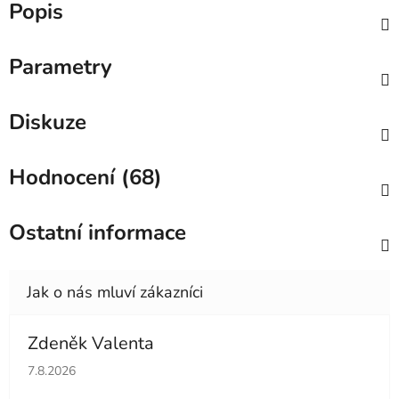
Popis
Parametry
Diskuze
Hodnocení (68)
Ostatní informace
Zdeněk Valenta
Hodnocení obchodu je 5 z 5 hvězdiček.
7.8.2026