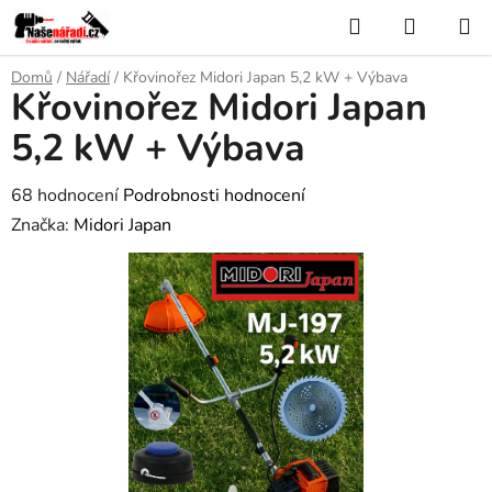
Přejít
Hledat
NÁKUP
na
KOŠÍK
obsah
Domů
/
Nářadí
/
Křovinořez Midori Japan 5,2 kW + Výbava
Křovinořez Midori Japan
5,2 kW + Výbava
Průměrné
68 hodnocení
Podrobnosti hodnocení
hodnocení
Značka:
Midori Japan
produktu
je
3,4
z
5
hvězdiček.