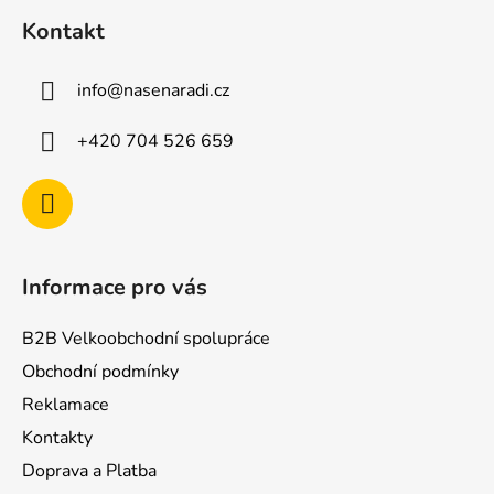
á
Kontakt
p
a
info
@
nasenaradi.cz
t
í
+420 704 526 659
Informace pro vás
B2B Velkoobchodní spolupráce
Obchodní podmínky
Reklamace
Kontakty
Doprava a Platba