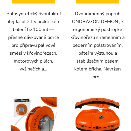
Polosyntetický dvoutaktní
Dvouramenný popruh
olej Jasol 2T v praktickém
ONDRAGON DEMON je
balení 5×100 ml —
ergonomický postroj ke
přesně dávkované porce
křovinořezu s ramenním a
pro přípravu palivové
bederním polstrováním,
směsi v křovinořezech,
páteřní výztuhou a
motorových pilách,
stabilizačním pásem
vyžínačích a...
kolem břicha. Navržen
pro...