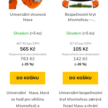
Univerzální strunová
Bezpečnostní kryt
hlava
křovinořezu —
univerzální, průměr
trubky 25–26 mm
Skladem
(>5 ks)
Skladem
(>5 ks)
467 Kč bez DPH
87 Kč bez DPH
565 Kč
105 Kč
763 Kč
142 Kč
(–25 %)
(–26 %)
DO KOŠÍKU
DO KOŠÍKU
Univerzální hlava, která
Univerzální bezpečnostní
se hodí pro většinu
kryt křovinořezu zakrývá
křovinořezů a
řezací hlavu a chrání