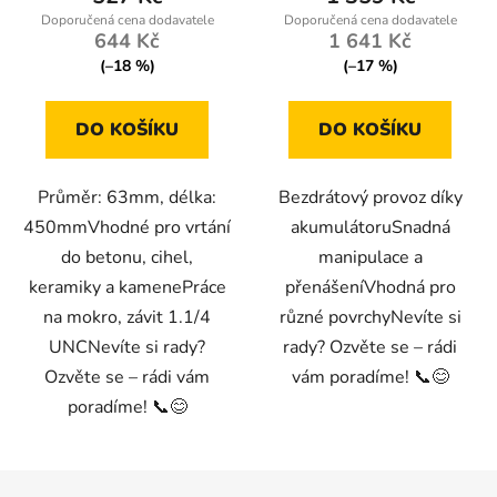
644 Kč
1 641 Kč
(–18 %)
(–17 %)
DO KOŠÍKU
DO KOŠÍKU
Průměr: 63mm, délka:
Bezdrátový provoz díky
450mmVhodné pro vrtání
akumulátoruSnadná
do betonu, cihel,
manipulace a
keramiky a kamenePráce
přenášeníVhodná pro
na mokro, závit 1.1/4
různé povrchyNevíte si
UNCNevíte si rady?
rady? Ozvěte se – rádi
Ozvěte se – rádi vám
vám poradíme! 📞😊
poradíme! 📞😊
Z