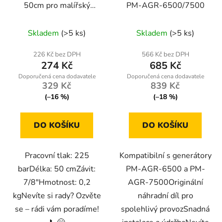
50cm pro malířský
PM-AGR-6500/7500
agregát PM-PDM-
1500M-PRZ
Skladem
(>5 ks)
Skladem
(>5 ks)
226 Kč bez DPH
566 Kč bez DPH
274 Kč
685 Kč
329 Kč
839 Kč
(–16 %)
(–18 %)
DO KOŠÍKU
DO KOŠÍKU
Pracovní tlak: 225
Kompatibilní s generátory
barDélka: 50 cmZávit:
PM-AGR-6500 a PM-
7/8"Hmotnost: 0,2
AGR-7500Originální
kgNevíte si rady? Ozvěte
náhradní díl pro
se – rádi vám poradíme!
spolehlivý provozSnadná