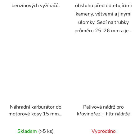
benzínových vyžínačů.
obsluhu před odletujícími
kameny, větvemi a jinými
úlomky. Sedí na trubky
průměru 25–26 mm a je...
Náhradní karburátor do
Palivová nádrž pro
motorové kosy 15 mm –
křovinořez + filtr nádrže
průměr hrdla 15 mm,
Průměrné
rozteč šroubů 30 mm
Skladem
(>5 ks)
Vyprodáno
hodnocení