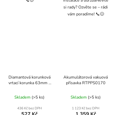
📞😊
instalace a údržbaNevíte
si rady? Ozvěte se – rádi
vám poradíme! 📞😊
Diamantová korunková
Akumulátorová vakuová
vrtací korunka 63mm x
přísavka RTPPS0170
450mm, 1.1/4 UNC
Skladem
(>5 ks)
Skladem
(>5 ks)
436 Kč bez DPH
1 123 Kč bez DPH
527 Kč
1 359 Kč