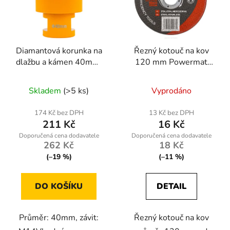
Diamantová korunka na
Řezný kotouč na kov
dlažbu a kámen 40mm,
120 mm Powermat
závit M14
RTTDM0102
Skladem
(>5 ks)
Vyprodáno
174 Kč bez DPH
13 Kč bez DPH
211 Kč
16 Kč
262 Kč
18 Kč
(–19 %)
(–11 %)
DO KOŠÍKU
DETAIL
Průměr: 40mm, závit:
Řezný kotouč na kov