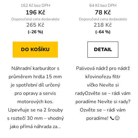
produktu
162 Kč bez DPH
64 Kč bez DPH
196 Kč
78 Kč
je
5,0
265 Kč
218 Kč
z
(–26 %)
(–64 %)
5
hvězdiček.
DO KOŠÍKU
DETAIL
Náhradní karburátor s
Palivová nádrž pro nádrž
průměrem hrdla 15 mm
křovinořezu filtr
je spotřební díl určený
víčko Nevíte si
pro opravy a servis
radyOzvěte se – rádi vám
motorových kos.
poradíme Nevíte si rady?
Upevňuje se na 2 šrouby
Ozvěte se – rádi vám
s roztečí 30 mm – vhodný
poradíme! 📞😊
jako přímá náhrada za...