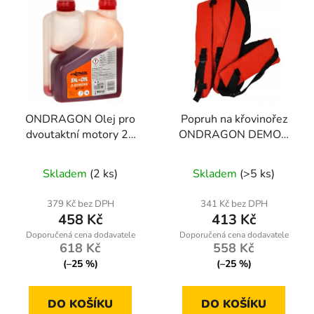
ONDRAGON Olej pro
Popruh na křovinořez
dvoutaktní motory 2T
ONDRAGON DEMON
Jasol — sada 5×100 ml
— dvouramenný s
Průměrné
polstrováním
Skladem
(2 ks)
Skladem
(>5 ks)
hodnocení
produktu
379 Kč bez DPH
341 Kč bez DPH
458 Kč
413 Kč
je
3,0
618 Kč
558 Kč
z
(–25 %)
(–25 %)
5
hvězdiček.
DO KOŠÍKU
DO KOŠÍKU