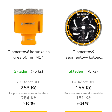
Diamantová korunka na
Diamantový
gres 50mm M14
segmentový kotouč
230mm Powermat PM-
TDCS-2302T
Skladem
(>5 ks)
Skladem
(>5 ks)
209 Kč bez DPH
128 Kč bez DPH
253 Kč
155 Kč
284 Kč
181 Kč
(–10 %)
(–14 %)