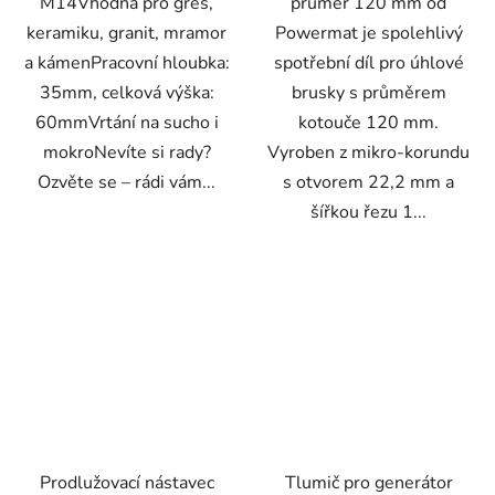
M14Vhodná pro gres,
průměr 120 mm od
keramiku, granit, mramor
Powermat je spolehlivý
a kámenPracovní hloubka:
spotřební díl pro úhlové
35mm, celková výška:
brusky s průměrem
60mmVrtání na sucho i
kotouče 120 mm.
mokroNevíte si rady?
Vyroben z mikro-korundu
Ozvěte se – rádi vám...
s otvorem 22,2 mm a
šířkou řezu 1...
Prodlužovací nástavec
Tlumič pro generátor