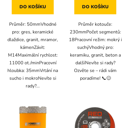
DO KOŠÍKU
DO KOŠÍKU
Průměr: 50mmVhodné
Průměr kotouče:
pro: gres, keramické
230mmPočet segmentů:
dlaždice, granit, mramor,
18Pracovní režim: mokrý i
kámenZávit:
suchýVhodný pro:
M14Maximální rychlost:
keramiku, granit, beton a
11000 ot./minPracovní
dalšíNevíte si rady?
hloubka: 35mmVrtání na
Ozvěte se – rádi vám
sucho i mokroNevíte si
poradíme! 📞😊
rady?...